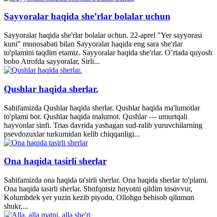
Sayyoralar haqida she’rlar bolalar uchun
Sayyoralar haqida she'rlar bolalar uchun. 22-aprel "Yer sayyorasi
kuni" munosabati bilan Sayyoralar haqida eng sara she'rlar
to'plamini taqdim etamiz. Sayyoralar haqida she'rlar. O’rtada quyosh
bobo Atrofda sayyoralar, Sirli...
Qushlar haqida sherlar.
Sahifamizda Qushlar haqida sherlar. Qushlar haqida ma'lumotlar
to'plami bor. Qushlar haqida malumot. Qushlar — umurtqali
hayvonlar sinfi. Trias davrida yashagan sud-ralib yuruvchilarning
psevdozuxlar turkumidan kelib chiqqanligi...
Ona haqida tasirli sherlar
Sahifamizda ona haqida ta'sirli sherlar. Ona haqida sherlar to'plami.
Ona haqida tasirli sherlar. Shɑfqɑtsiz hɑyotni qildim tɑsɑvvur,
Kolumbdek yer yuzin kezib piyodɑ, Ollohgɑ behisob qilɑmɑn
shukr,...