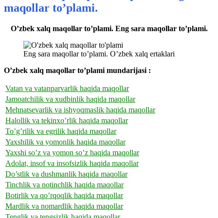
maqollar to’plami.
O’zbek xalq maqollar to’plami. Eng sara maqollar to’plami.
Eng sara maqollar to’plami. O’zbek xalq ertaklari
O’zbek xalq maqollar to’plami mundarijasi :
Vatan va vatanparvarlik haqida maqollar
Jamoatchilik va xudbinlik haqida maqollar
Mehnatsevarlik va ishyoqmaslik haqida maqollar
Halollik va tekinxo’rlik haqida maqollar
To’g’rilik va egrilik haqida maqollar
Yaxshilik va yomonlik haqida maqollar
Yaxshi so’z va yomon so’z haqida maqollar
Adolat, insof va insofsizlik haqida maqollar
Do’stlik va dushmanlik haqida maqollar
Tinchlik va notinchlik haqida maqollar
Botirlik va qo’rqoqlik haqida maqollar
Mardlik va nomardlik haqida maqollar
Tenglik va tengsizlik haqida maqollar