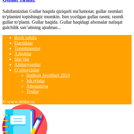
Sahifamizdan Gullar haqida qiziqarli ma'lumotar, gullar rasmlari
to'plamini topishingiz mumkin. Ism yozilgan gullar rasmi, rasmli
gullar to'plami. Gullar haqida. Gullar haqidagi afsonalar nafaqat
gulchilik san’atining ajralmas...
Bosh sahifa
Darsliklar
Topishmoqlar
Arboblar
She’rlar
Abituriyentlar
O’qituvchilar
Imtihon Javoblari 2024
Ish rejalar
Attestatsiya
Testlar
© www.ilmlar.uz