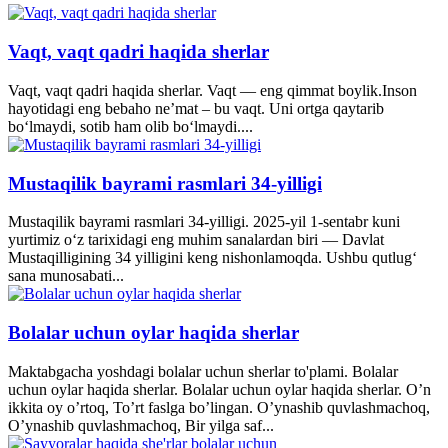
Vaqt, vaqt qadri haqida sherlar
Vaqt, vaqt qadri haqida sherlar. Vaqt — eng qimmat boylik.Inson
hayotidagi eng bebaho ne’mat – bu vaqt. Uni ortga qaytarib
bo‘lmaydi, sotib ham olib bo‘lmaydi....
Mustaqilik bayrami rasmlari 34-yilligi
Mustaqilik bayrami rasmlari 34-yilligi. 2025-yil 1-sentabr kuni
yurtimiz o‘z tarixidagi eng muhim sanalardan biri — Davlat
Mustaqilligining 34 yilligini keng nishonlamoqda. Ushbu qutlug‘
sana munosabati...
Bolalar uchun oylar haqida sherlar
Maktabgacha yoshdagi bolalar uchun sherlar to'plami. Bolalar
uchun oylar haqida sherlar. Bolalar uchun oylar haqida sherlar. O’n
ikkita oy o’rtoq, To’rt faslga bo’lingan. O’ynashib quvlashmachoq,
O’ynashib quvlashmachoq, Bir yilga saf...