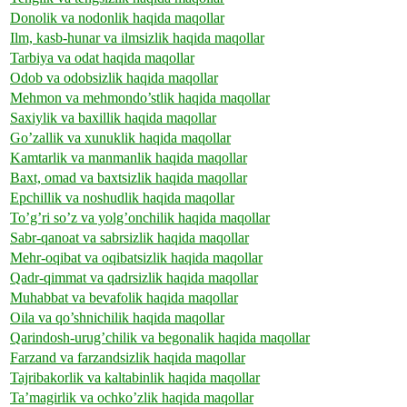
Donolik va nodonlik haqida maqollar
Ilm, kasb-hunar va ilmsizlik haqida maqollar
Tarbiya va odat haqida maqollar
Odob va odobsizlik haqida maqollar
Mehmon va mehmondo’stlik haqida maqollar
Saxiylik va baxillik haqida maqollar
Go’zallik va xunuklik haqida maqollar
Kamtarlik va manmanlik haqida maqollar
Baxt, omad va baxtsizlik haqida maqollar
Epchillik va noshudlik haqida maqollar
To’g’ri so’z va yolg’onchilik haqida maqollar
Sabr-qanoat va sabrsizlik haqida maqollar
Mehr-oqibat va oqibatsizlik haqida maqollar
Qadr-qimmat va qadrsizlik haqida maqollar
Muhabbat va bevafolik haqida maqollar
Oila va qo’shnichilik haqida maqollar
Qarindosh-urug’chilik va begonalik haqida maqollar
Farzand va farzandsizlik haqida maqollar
Tajribakorlik va kaltabinlik haqida maqollar
Ta’magirlik va ochko’zlik haqida maqollar