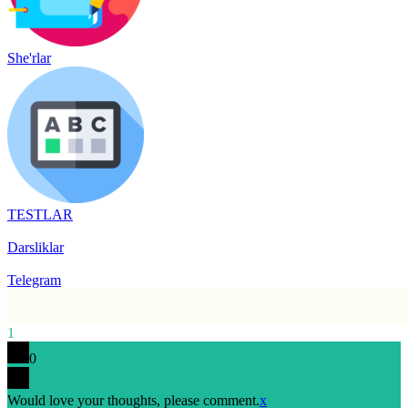
She'rlar
TESTLAR
Darsliklar
Telegram
1
0
Would love your thoughts, please comment.
x