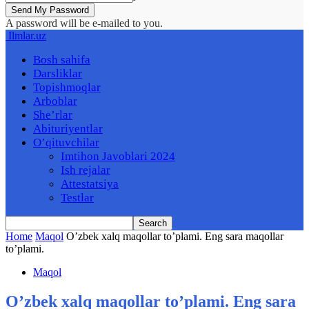
A password will be e-mailed to you.
Ilmlar.uz
Bosh sahifa
Darsliklar
Topishmoqlar
Arboblar
She’rlar
Abituriyentlar
O’qituvchilar
Imtihon Javoblari 2024
Ish rejalar
Attestatsiya
Testlar
Home
Maqol
O’zbek xalq maqollar to’plami. Eng sara maqollar
to’plami.
Maqol
O’zbek xalq maqollar to’plami. Eng sara