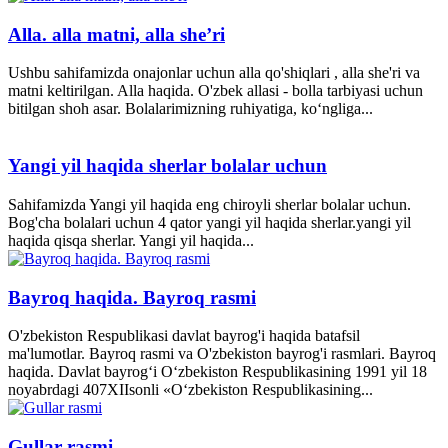
Alla. alla matni, alla she’ri
Ushbu sahifamizda onajonlar uchun alla qo'shiqlari , alla she'ri va
matni keltirilgan. Alla haqida. O'zbek allasi - bolla tarbiyasi uchun
bitilgan shoh asar. Bolalarimizning ruhiyatiga, ko‘ngliga...
Yangi yil haqida sherlar bolalar uchun
Sahifamizda Yangi yil haqida eng chiroyli sherlar bolalar uchun.
Bog'cha bolalari uchun 4 qator yangi yil haqida sherlar.yangi yil
haqida qisqa sherlar. Yangi yil haqida...
Bayroq haqida. Bayroq rasmi
O'zbekiston Respublikasi davlat bayrog'i haqida batafsil
ma'lumotlar. Bayroq rasmi va O'zbekiston bayrog'i rasmlari. Bayroq
haqida. Davlat bayrog‘i O‘zbekiston Respublikasining 1991 yil 18
noyabrdagi 407­XII­sonli «O‘zbekiston Respublikasining...
Gullar rasmi.