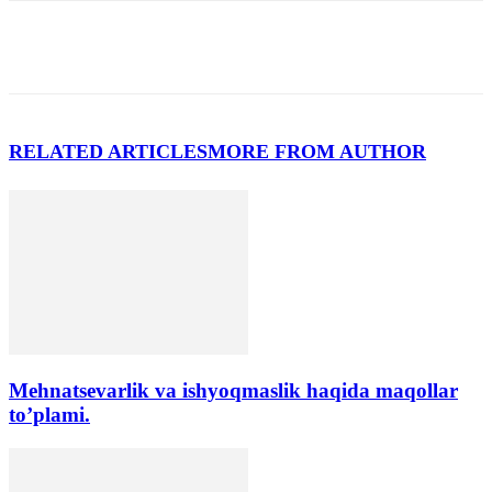
RELATED ARTICLES
MORE FROM AUTHOR
Mehnatsevarlik va ishyoqmaslik haqida maqollar
to’plami.