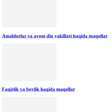
Amaldorlar va avom din vakillari haqida maqollar
Faqirlik va boylik haqida maqollar