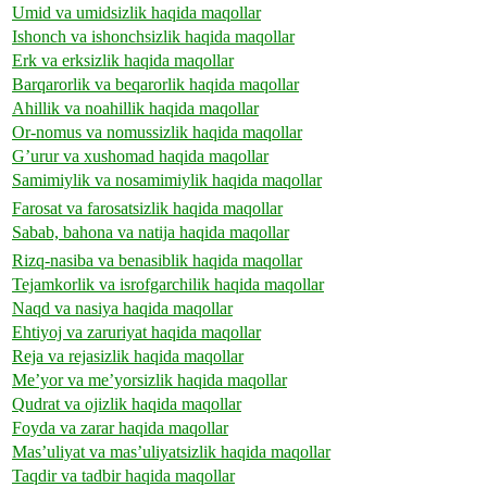
Umid va umidsizlik haqida maqollar
Ishonch va ishonchsizlik haqida maqollar
Erk va erksizlik haqida maqollar
Barqarorlik va beqarorlik haqida maqollar
Ahillik va noahillik haqida maqollar
Or-nomus va nomussizlik haqida maqollar
G’urur va xushomad haqida maqollar
Samimiylik va nosamimiylik haqida maqollar
Farosat va farosatsizlik haqida maqollar
Sabab, bahona va natija haqida maqollar
Rizq-nasiba va benasiblik haqida maqollar
Tejamkorlik va isrofgarchilik haqida maqollar
Naqd va nasiya haqida maqollar
Ehtiyoj va zaruriyat haqida maqollar
Reja va rejasizlik haqida maqollar
Me’yor va me’yorsizlik haqida maqollar
Qudrat va ojizlik haqida maqollar
Foyda va zarar haqida maqollar
Mas’uliyat va mas’uliyatsizlik haqida maqollar
Taqdir va tadbir haqida maqollar