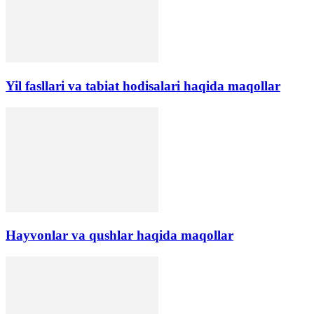
Yil fasllari va tabiat hodisalari haqida maqollar
Hayvonlar va qushlar haqida maqollar