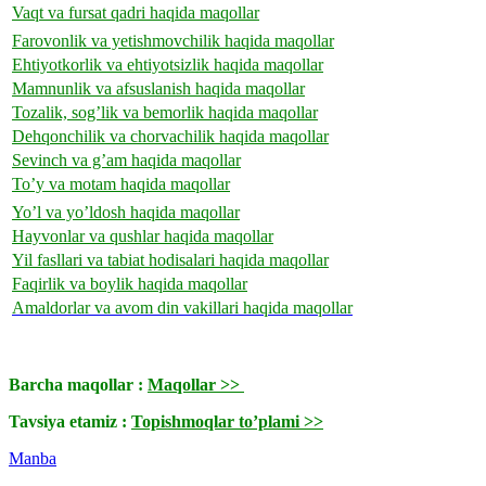
Vaqt va fursat qadri haqida maqollar
Farovonlik va yetishmovchilik haqida maqollar
Ehtiyotkorlik va ehtiyotsizlik haqida maqollar
Mamnunlik va afsuslanish haqida maqollar
Tozalik, sog’lik va bemorlik haqida maqollar
Dehqonchilik va chorvachilik haqida maqollar
Sevinch va g’am haqida maqollar
To’y va motam haqida maqollar
Yo’l va yo’ldosh haqida maqollar
Hayvonlar va qushlar haqida maqollar
Yil fasllari va tabiat hodisalari haqida maqollar
Faqirlik va boylik haqida maqollar
Amaldorlar va avom din vakillari haqida maqollar
Barcha maqollar :
Maqollar >>
Tavsiya etamiz :
Topishmoqlar to’plami >>
Manba