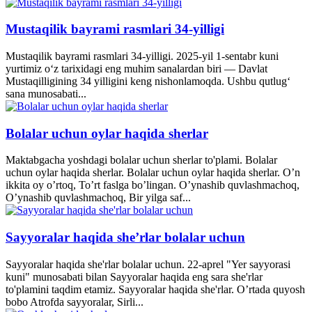
Mustaqilik bayrami rasmlari 34-yilligi
Mustaqilik bayrami rasmlari 34-yilligi. 2025-yil 1-sentabr kuni
yurtimiz o‘z tarixidagi eng muhim sanalardan biri — Davlat
Mustaqilligining 34 yilligini keng nishonlamoqda. Ushbu qutlug‘
sana munosabati...
Bolalar uchun oylar haqida sherlar
Maktabgacha yoshdagi bolalar uchun sherlar to'plami. Bolalar
uchun oylar haqida sherlar. Bolalar uchun oylar haqida sherlar. O’n
ikkita oy o’rtoq, To’rt faslga bo’lingan. O’ynashib quvlashmachoq,
O’ynashib quvlashmachoq, Bir yilga saf...
Sayyoralar haqida she’rlar bolalar uchun
Sayyoralar haqida she'rlar bolalar uchun. 22-aprel "Yer sayyorasi
kuni" munosabati bilan Sayyoralar haqida eng sara she'rlar
to'plamini taqdim etamiz. Sayyoralar haqida she'rlar. O’rtada quyosh
bobo Atrofda sayyoralar, Sirli...