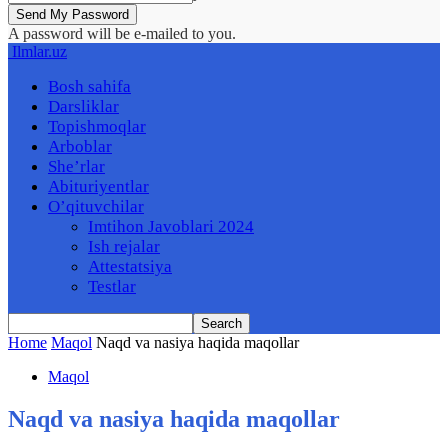
A password will be e-mailed to you.
Ilmlar.uz
Bosh sahifa
Darsliklar
Topishmoqlar
Arboblar
She’rlar
Abituriyentlar
O’qituvchilar
Imtihon Javoblari 2024
Ish rejalar
Attestatsiya
Testlar
Home
Maqol
Naqd va nasiya haqida maqollar
Maqol
Naqd va nasiya haqida maqollar