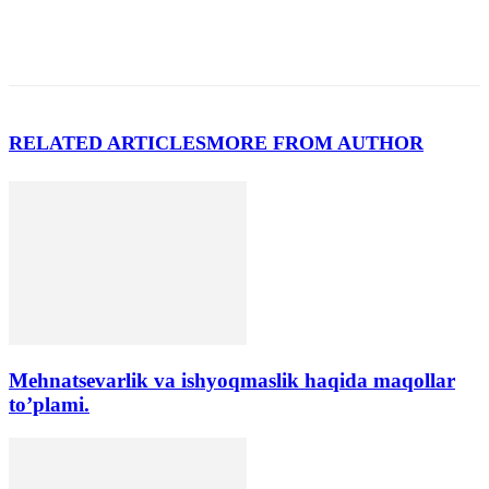
RELATED ARTICLES
MORE FROM AUTHOR
Mehnatsevarlik va ishyoqmaslik haqida maqollar
to’plami.