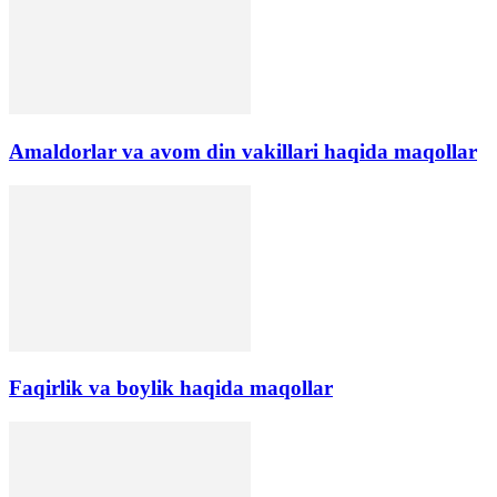
Amaldorlar va avom din vakillari haqida maqollar
Faqirlik va boylik haqida maqollar