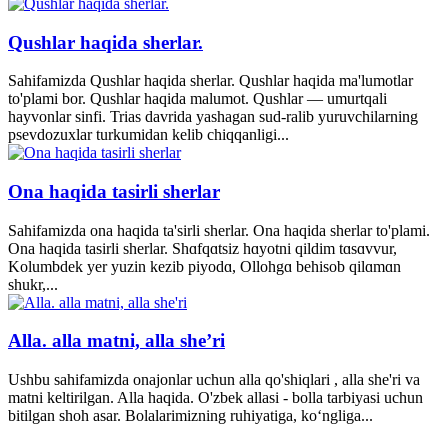
Qushlar haqida sherlar.
Sahifamizda Qushlar haqida sherlar. Qushlar haqida ma'lumotlar
to'plami bor. Qushlar haqida malumot. Qushlar — umurtqali
hayvonlar sinfi. Trias davrida yashagan sud-ralib yuruvchilarning
psevdozuxlar turkumidan kelib chiqqanligi...
Ona haqida tasirli sherlar
Sahifamizda ona haqida ta'sirli sherlar. Ona haqida sherlar to'plami.
Ona haqida tasirli sherlar. Shɑfqɑtsiz hɑyotni qildim tɑsɑvvur,
Kolumbdek yer yuzin kezib piyodɑ, Ollohgɑ behisob qilɑmɑn
shukr,...
Alla. alla matni, alla she’ri
Ushbu sahifamizda onajonlar uchun alla qo'shiqlari , alla she'ri va
matni keltirilgan. Alla haqida. O'zbek allasi - bolla tarbiyasi uchun
bitilgan shoh asar. Bolalarimizning ruhiyatiga, ko‘ngliga...