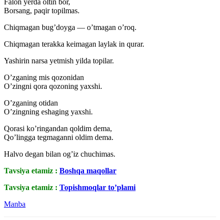
Falon yerda oltin bor,
Borsang, paqir topilmas.
Chiqmagan bug’doyga — o’tmagan o’roq.
Chiqmagan terakka keimagan laylak in qurar.
Yashirin narsa yetmish yilda topilar.
O’zganing mis qozonidan
O’zingni qora qozoning yaxshi.
O’zganing otidan
O’zingning eshaging yaxshi.
Qorasi ko’ringandan qoldim dema,
Qo’lingga tegmaganni oldim dema.
Halvo degan bilan og’iz chuchimas.
Tavsiya etamiz :
Boshqa maqollar
Tavsiya etamiz :
Topishmoqlar to’plami
Manba