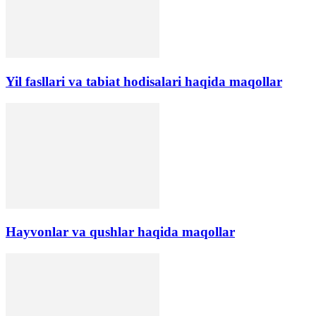
Yil fasllari va tabiat hodisalari haqida maqollar
Hayvonlar va qushlar haqida maqollar