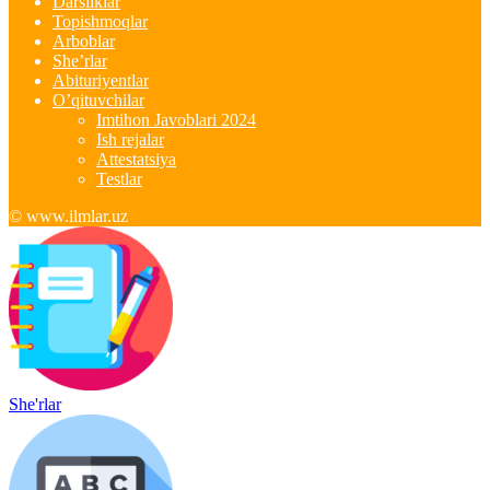
Darsliklar
Topishmoqlar
Arboblar
She’rlar
Abituriyentlar
O’qituvchilar
Imtihon Javoblari 2024
Ish rejalar
Attestatsiya
Testlar
© www.ilmlar.uz
She'rlar