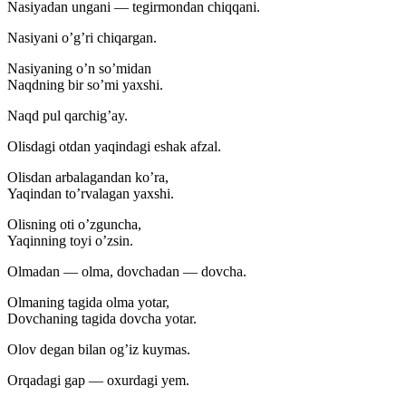
Nasiyadan ungani — tegirmondan chiqqani.
Nasiyani o’g’ri chiqargan.
Nasiyaning o’n so’midan
Naqdning bir so’mi yaxshi.
Naqd pul qarchig’ay.
Olisdagi otdan yaqindagi eshak afzal.
Olisdan arbalagandan ko’ra,
Yaqindan to’rvalagan yaxshi.
Olisning oti o’zguncha,
Yaqinning toyi o’zsin.
Olmadan — olma, dovchadan — dovcha.
Olmaning tagida olma yotar,
Dovchaning tagida dovcha yotar.
Olov degan bilan og’iz kuymas.
Orqadagi gap — oxurdagi yem.