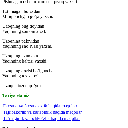
Pishmagan oshdan xom oshqovoq yaxshi.
Totilmagan bo’zadan
Miriqib ichgan go’ja yaxshi.
Uzoqning bug’doyidan
Yaqinning somoni afzal.
Uzoqning palovidan
Yaqinning sho’rvasi yaxshi.
Uzoqning uzunidan
Yaqinning kaltasi yaxshi.
Uzoqning qozisi bo’lguncha,
Yaqinning tozisi bo’l.
Uzoqqa tuzoq qo’yma.
Taviya etamiz :
Farzand va farzandsizlik haqida maqollar
Tajribakorlik va kaltabinlik haqida maqollar
Ta’magirlik va ochko’zlik haqida maqollar