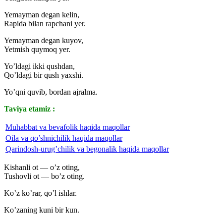
Yemayman degan kelin,
Rapida bilan rapchani yer.
Yemayman degan kuyov,
Yetmish quymoq yer.
Yo’ldagi ikki qushdan,
Qo’ldagi bir qush yaxshi.
Yo’qni quvib, bordan ajralma.
Taviya etamiz :
Muhabbat va bevafolik haqida maqollar
Oila va qo’shnichilik haqida maqollar
Qarindosh-urug’chilik va begonalik haqida maqollar
Kishanli ot — o’z oting,
Tushovli ot — bo’z oting.
Ko’z ko’rar, qo’l ishlar.
Ko’zaning kuni bir kun.