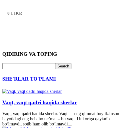
0
FIKR
QIDIRING VA TOPING
SHE'RLAR TO'PLAMI
Vaqt, vaqt qadri haqida sherlar
Vaqt, vaqt qadri haqida sherlar. Vaqt — eng qimmat boylik.Inson
hayotidagi eng bebaho ne’mat – bu vaqt. Uni ortga qaytarib
bo‘lmaydi, sotib ham olib bo‘lmaydi....