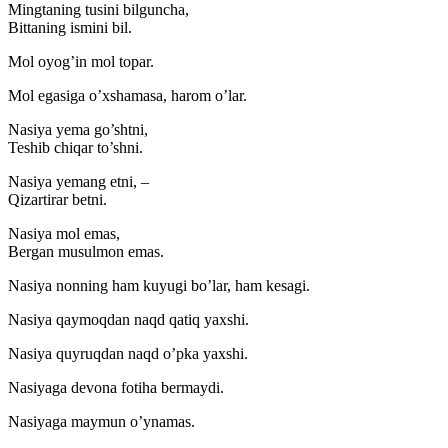
Mingtaning tusini bilguncha,
Bittaning ismini bil.
Mol oyog’in mol topar.
Mol egasiga o’xshamasa, harom o’lar.
Nasiya yema go’shtni,
Teshib chiqar to’shni.
Nasiya yemang etni, –
Qizartirar betni.
Nasiya mol emas,
Bergan musulmon emas.
Nasiya nonning ham kuyugi bo’lar, ham kesagi.
Nasiya qaymoqdan naqd qatiq yaxshi.
Nasiya quyruqdan naqd o’pka yaxshi.
Nasiyaga devona fotiha bermaydi.
Nasiyaga maymun o’ynamas.