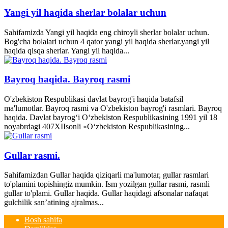
Yangi yil haqida sherlar bolalar uchun
Sahifamizda Yangi yil haqida eng chiroyli sherlar bolalar uchun.
Bog'cha bolalari uchun 4 qator yangi yil haqida sherlar.yangi yil
haqida qisqa sherlar. Yangi yil haqida...
Bayroq haqida. Bayroq rasmi
O'zbekiston Respublikasi davlat bayrog'i haqida batafsil
ma'lumotlar. Bayroq rasmi va O'zbekiston bayrog'i rasmlari. Bayroq
haqida. Davlat bayrog‘i O‘zbekiston Respublikasining 1991 yil 18
noyabrdagi 407­XII­sonli «O‘zbekiston Respublikasining...
Gullar rasmi.
Sahifamizdan Gullar haqida qiziqarli ma'lumotar, gullar rasmlari
to'plamini topishingiz mumkin. Ism yozilgan gullar rasmi, rasmli
gullar to'plami. Gullar haqida. Gullar haqidagi afsonalar nafaqat
gulchilik san’atining ajralmas...
Bosh sahifa