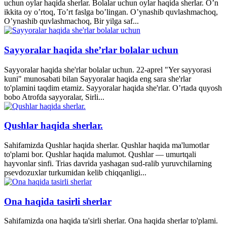
uchun oylar haqida sherlar. Bolalar uchun oylar haqida sherlar. O’n
ikkita oy o’rtoq, To’rt faslga bo’lingan. O’ynashib quvlashmachoq,
O’ynashib quvlashmachoq, Bir yilga saf...
Sayyoralar haqida she’rlar bolalar uchun
Sayyoralar haqida she'rlar bolalar uchun. 22-aprel "Yer sayyorasi
kuni" munosabati bilan Sayyoralar haqida eng sara she'rlar
to'plamini taqdim etamiz. Sayyoralar haqida she'rlar. O’rtada quyosh
bobo Atrofda sayyoralar, Sirli...
Qushlar haqida sherlar.
Sahifamizda Qushlar haqida sherlar. Qushlar haqida ma'lumotlar
to'plami bor. Qushlar haqida malumot. Qushlar — umurtqali
hayvonlar sinfi. Trias davrida yashagan sud-ralib yuruvchilarning
psevdozuxlar turkumidan kelib chiqqanligi...
Ona haqida tasirli sherlar
Sahifamizda ona haqida ta'sirli sherlar. Ona haqida sherlar to'plami.