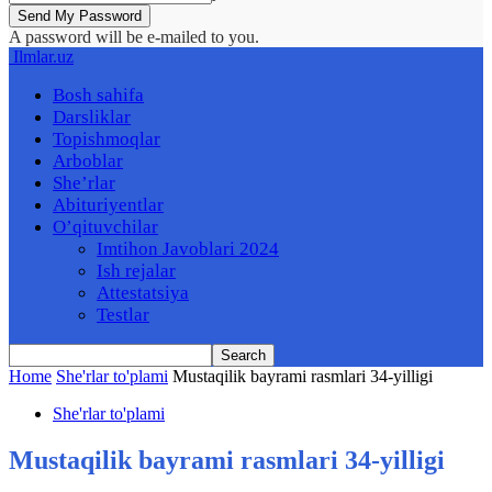
A password will be e-mailed to you.
Ilmlar.uz
Bosh sahifa
Darsliklar
Topishmoqlar
Arboblar
She’rlar
Abituriyentlar
O’qituvchilar
Imtihon Javoblari 2024
Ish rejalar
Attestatsiya
Testlar
Home
She'rlar to'plami
Mustaqilik bayrami rasmlari 34-yilligi
She'rlar to'plami
Mustaqilik bayrami rasmlari 34-yilligi