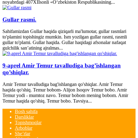
noyabrdagi 407­XII­sonli «O‘zbekiston Respublikasining...
Gullar rasmi.
Sahifamizdan Gullar haqida qiziqarli ma'lumotar, gullar rasmlari
to'plamini topishingiz mumkin. Ism yozilgan gullar rasmi, rasmli
gullar to'plami. Gullar haqida. Gullar haqidagi afsonalar nafaqat
gulchilik san’atining ajralmas...
9-aprel Amir Temur tavalludiga bag’ishlangan
qo’shiqlar.
Amir Temur tavalludiga bag'ishlangan qo'shiqlar. Amir Temur
haqida qo'shiq. Temur bobom- Alijon Isoqov Temur bobo. Amir
Temur yodi - mumtoz navo. Temur bobom mening bobom. Amir
Temur haqida qo'shiq. Temur bobo. Tavsiya...
Bosh sahifa
Darsliklar
Topishmoqlar
Arboblar
She’rlar