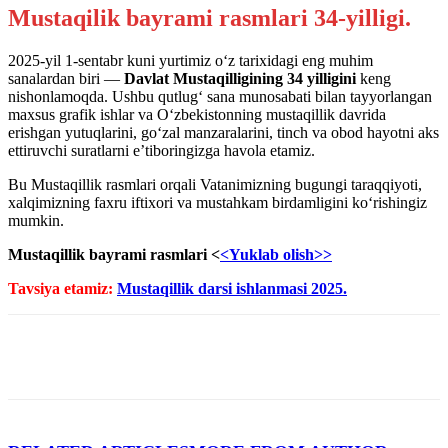
Mustaqilik bayrami rasmlari 34-yilligi.
2025-yil 1-sentabr kuni yurtimiz o‘z tarixidagi eng muhim
sanalardan biri —
Davlat Mustaqilligining 34 yilligini
keng
nishonlamoqda. Ushbu qutlug‘ sana munosabati bilan tayyorlangan
maxsus grafik ishlar va O‘zbekistonning mustaqillik davrida
erishgan yutuqlarini, go‘zal manzaralarini, tinch va obod hayotni aks
ettiruvchi suratlarni e’tiboringizga havola etamiz.
Bu Mustaqillik rasmlari orqali Vatanimizning bugungi taraqqiyoti,
xalqimizning faxru iftixori va mustahkam birdamligini ko‘rishingiz
mumkin.
Mustaqillik bayrami rasmlari
<
<Yuklab olish>>
Tavsiya etamiz:
Mustaqillik darsi ishlanmasi 2025.