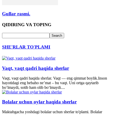
Gullar rasmi.
QIDIRING VA TOPING
SHE'RLAR TO'PLAMI
Vaqt, vaqt qadri haqida sherlar
Vaqt, vaqt qadri haqida sherlar. Vaqt — eng qimmat boylik.Inson
hayotidagi eng bebaho ne’mat – bu vaqt. Uni ortga qaytarib
bo‘lmaydi, sotib ham olib bo‘lmaydi....
Bolalar uchun oylar haqida sherlar
Maktabgacha yoshdagi bolalar uchun sherlar to'plami. Bolalar