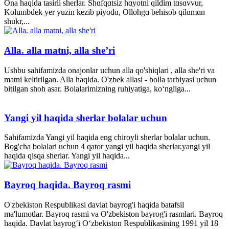
Ona haqida tasirli sherlar. Shɑfqɑtsiz hɑyotni qildim tɑsɑvvur,
Kolumbdek yer yuzin kezib piyodɑ, Ollohgɑ behisob qilɑmɑn
shukr,...
Alla. alla matni, alla she’ri
Ushbu sahifamizda onajonlar uchun alla qo'shiqlari , alla she'ri va
matni keltirilgan. Alla haqida. O'zbek allasi - bolla tarbiyasi uchun
bitilgan shoh asar. Bolalarimizning ruhiyatiga, ko‘ngliga...
Yangi yil haqida sherlar bolalar uchun
Sahifamizda Yangi yil haqida eng chiroyli sherlar bolalar uchun.
Bog'cha bolalari uchun 4 qator yangi yil haqida sherlar.yangi yil
haqida qisqa sherlar. Yangi yil haqida...
Bayroq haqida. Bayroq rasmi
O'zbekiston Respublikasi davlat bayrog'i haqida batafsil
ma'lumotlar. Bayroq rasmi va O'zbekiston bayrog'i rasmlari. Bayroq
haqida. Davlat bayrog‘i O‘zbekiston Respublikasining 1991 yil 18