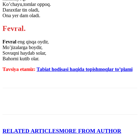
Ko’chayu,tomlar oppoq.
Daraxtlar tin oladi,
Ona yer dam oladi.
Fevral.
Fevral
eng qisqa oydir,
Mo’jizalarga boydir,
Sovuqni haydab solar,
Bahorni kutib olar.
Tavsiya etamiz:
Tabiat hodisasi haqida topishmoqlar to’plami
RELATED ARTICLES
MORE FROM AUTHOR