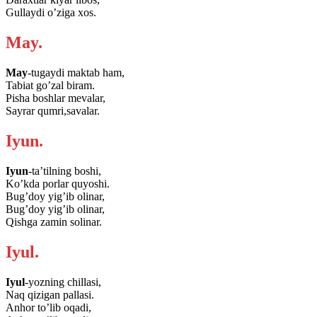
Gullaydi o’ziga xos.
May.
May
-tugaydi maktab ham,
Tabiat go’zal biram.
Pisha boshlar mevalar,
Sayrar qumri,savalar.
Iyun.
Iyun
-ta’tilning boshi,
Ko’kda porlar quyoshi.
Bug’doy yig’ib olinar,
Bug’doy yig’ib olinar,
Qishga zamin solinar.
Iyul.
Iyul
-yozning chillasi,
Naq qizigan pallasi.
Anhor to’lib oqadi,