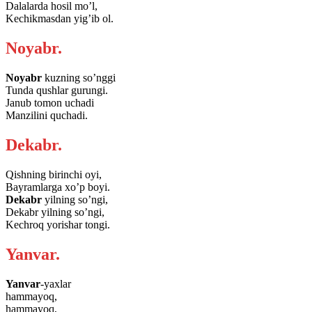
Dalalarda hosil mo’l,
Kechikmasdan yig’ib ol.
Noyabr.
Noyabr
kuzning so’nggi
Tunda qushlar gurungi.
Janub tomon uchadi
Manzilini quchadi.
Dekabr.
Qishning birinchi oyi,
Bayramlarga xo’p boyi.
Dekabr
yilning so’ngi,
Dekabr yilning so’ngi,
Kechroq yorishar tongi.
Yanvar.
Yanvar
-yaxlar
hammayoq,
hammayoq,