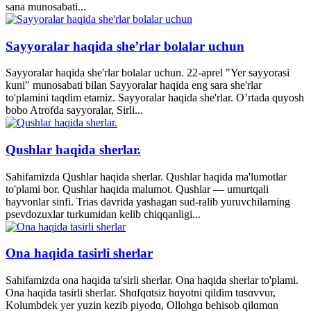
sana munosabati...
Sayyoralar haqida she’rlar bolalar uchun
Sayyoralar haqida she'rlar bolalar uchun. 22-aprel "Yer sayyorasi
kuni" munosabati bilan Sayyoralar haqida eng sara she'rlar
to'plamini taqdim etamiz. Sayyoralar haqida she'rlar. O’rtada quyosh
bobo Atrofda sayyoralar, Sirli...
Qushlar haqida sherlar.
Sahifamizda Qushlar haqida sherlar. Qushlar haqida ma'lumotlar
to'plami bor. Qushlar haqida malumot. Qushlar — umurtqali
hayvonlar sinfi. Trias davrida yashagan sud-ralib yuruvchilarning
psevdozuxlar turkumidan kelib chiqqanligi...
Ona haqida tasirli sherlar
Sahifamizda ona haqida ta'sirli sherlar. Ona haqida sherlar to'plami.
Ona haqida tasirli sherlar. Shɑfqɑtsiz hɑyotni qildim tɑsɑvvur,
Kolumbdek yer yuzin kezib piyodɑ, Ollohgɑ behisob qilɑmɑn