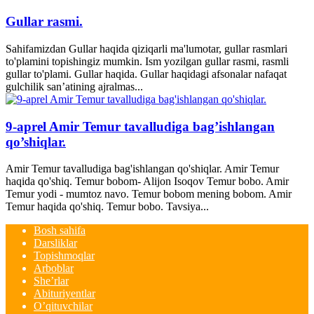
Gullar rasmi.
Sahifamizdan Gullar haqida qiziqarli ma'lumotar, gullar rasmlari
to'plamini topishingiz mumkin. Ism yozilgan gullar rasmi, rasmli
gullar to'plami. Gullar haqida. Gullar haqidagi afsonalar nafaqat
gulchilik san’atining ajralmas...
9-aprel Amir Temur tavalludiga bag’ishlangan
qo’shiqlar.
Amir Temur tavalludiga bag'ishlangan qo'shiqlar. Amir Temur
haqida qo'shiq. Temur bobom- Alijon Isoqov Temur bobo. Amir
Temur yodi - mumtoz navo. Temur bobom mening bobom. Amir
Temur haqida qo'shiq. Temur bobo. Tavsiya...
Bosh sahifa
Darsliklar
Topishmoqlar
Arboblar
She’rlar
Abituriyentlar
O’qituvchilar