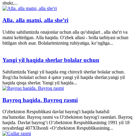
shukr,...
Alla. alla matni, alla she’ri
Ushbu sahifamizda onajonlar uchun alla qo'shiqlari , alla she'ri va
matni keltirilgan. Alla haqida. O'zbek allasi - bolla tarbiyasi uchun
bitilgan shoh asar. Bolalarimizning ruhiyatiga, ko‘ngliga...
Yangi yil haqida sherlar bolalar uchun
Sahifamizda Yangi yil haqida eng chiroyli sherlar bolalar uchun.
Bog'cha bolalari uchun 4 qator yangi yil haqida sherlar.yangi yil
haqida qisqa sherlar. Yangi yil haqida...
Bayroq haqida. Bayroq rasmi
O'zbekiston Respublikasi davlat bayrog'i haqida batafsil
ma'lumotlar. Bayroq rasmi va O'zbekiston bayrog'i rasmlari. Bayroq
haqida. Davlat bayrog‘i O‘zbekiston Respublikasining 1991 yil 18
noyabrdagi 407­XII­sonli «O‘zbekiston Respublikasining...