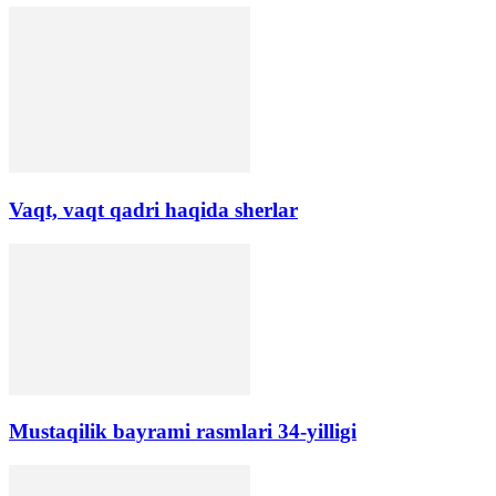
Vaqt, vaqt qadri haqida sherlar
Mustaqilik bayrami rasmlari 34-yilligi