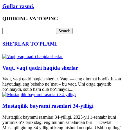
Gullar rasmi.
QIDIRING VA TOPING
SHE'RLAR TO'PLAMI
Vaqt, vaqt qadri haqida sherlar
Vaqt, vaqt qadri haqida sherlar. Vaqt — eng qimmat boylik.Inson
hayotidagi eng bebaho ne’mat – bu vaqt. Uni ortga qaytarib
bo‘lmaydi, sotib ham olib bo‘lmaydi....
Mustaqilik bayrami rasmlari 34-yilligi
Mustaqilik bayrami rasmlari 34-yilligi. 2025-yil 1-sentabr kuni
yurtimiz o‘z tarixidagi eng muhim sanalardan biri — Davlat
Mustaqilligining 34 yilligini keng nishonlamoqda. Ushbu qutlug‘