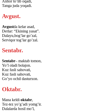
Anhor to’lib oqadi,
Tanga juda yoqadi.
Avgust.
Avgust
da kelar asad,
Derlar: “Ekining yasat”.
Dalayu,bog’lar go’zal,
Serviqor tog’lar go’zal.
Sentabr.
Sentabr
– maktab tomon,
Yo’l oladi bolajon.
Kuz fasli sahovati,
Kuz fasli sahovati,
Go’yo ochil dasturxon.
Oktabr.
Mana keldi
oktabr
,
Tez-tez yo’g’adi yomg’ir.
Dalalarda hosil mo’l,