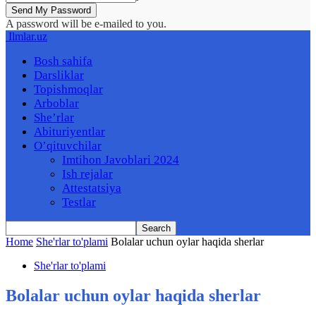
A password will be e-mailed to you.
Ilmlar.uz
Bosh sahifa
Darsliklar
Topishmoqlar
Arboblar
She’rlar
Abituriyentlar
O’qituvchilar
Imtihon Javoblari 2024
Ish rejalar
Attestatsiya
Testlar
Home
She'rlar to'plami
Bolalar uchun oylar haqida sherlar
She'rlar to'plami
Bolalar uchun oylar haqida sherlar