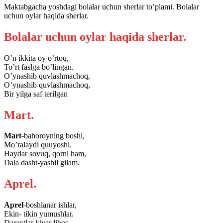
Maktabgacha yoshdagi bolalar uchun sherlar to’plami. Bolalar
uchun oylar haqida sherlar.
Bolalar uchun oylar haqida sherlar.
O’n ikkita oy o’rtoq,
To’rt faslga bo’lingan.
O’ynashib quvlashmachoq,
O’ynashib quvlashmachoq,
Bir yilga saf terilgan
Mart.
Mart
-bahoroyning boshi,
Mo’ralaydi quuyoshi.
Haydar sovuq, qorni ham,
Dala dasht-yashil gilam.
Aprel.
Aprel
-boshlanar ishlar,
Ekin- tikin yumushlar.
Daraxtlar kiyar libos,