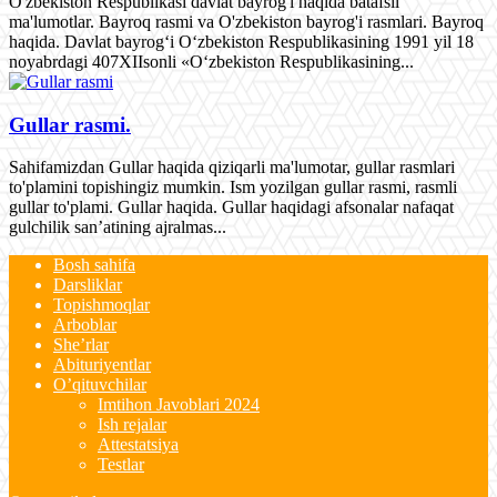
O'zbekiston Respublikasi davlat bayrog'i haqida batafsil
ma'lumotlar. Bayroq rasmi va O'zbekiston bayrog'i rasmlari. Bayroq
haqida. Davlat bayrog‘i O‘zbekiston Respublikasining 1991 yil 18
noyabrdagi 407­XII­sonli «O‘zbekiston Respublikasining...
Gullar rasmi.
Sahifamizdan Gullar haqida qiziqarli ma'lumotar, gullar rasmlari
to'plamini topishingiz mumkin. Ism yozilgan gullar rasmi, rasmli
gullar to'plami. Gullar haqida. Gullar haqidagi afsonalar nafaqat
gulchilik san’atining ajralmas...
Bosh sahifa
Darsliklar
Topishmoqlar
Arboblar
She’rlar
Abituriyentlar
O’qituvchilar
Imtihon Javoblari 2024
Ish rejalar
Attestatsiya
Testlar