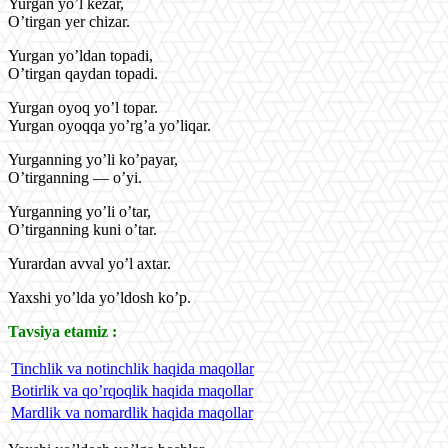
Yurgan yo’l kezar,
O’tirgan yer chizar.
Yurgan yo’ldan topadi,
O’tirgan qaydan topadi.
Yurgan oyoq yo’l topar.
Yurgan oyoqqa yo’rg’a yo’liqar.
Yurganning yo’li ko’payar,
O’tirganning — o’yi.
Yurganning yo’li o’tar,
O’tirganning kuni o’tar.
Yurardan avval yo’l axtar.
Yaxshi yo’lda yo’ldosh ko’p.
Tavsiya etamiz :
Tinchlik va notinchlik haqida maqollar
Botirlik va qo’rqoqlik haqida maqollar
Mardlik va nomardlik haqida maqollar