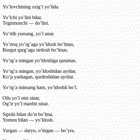
Yo’lovchining ozig’i yo’lida.
Yo’lchi yo’lini bilar,
Tegirmonchi — do’lini.
Yo’rtib yursang, yo’l unar.
Yo’rtoq yo’rg’aga yo’ldosh bo’lmas,
Burgut qarg’aga sirdosh bo’lmas.
Yo’rg’a mingan yo’ldoshiga qaramas.
Yo’rg’a mingan, yo’ldoshidan ayrilar,
Ko’p yashagan, qurdoshidan ayrilar.
Yo’rg’a minsang ham, yo’ldoshli bo’l.
Olis yo’l otni sinar,
Og’ir yo’l mardni sinar.
Sipohi bilan do’st bo’lma,
Yomon bilan — yo’ldosh.
Yurgan — daryo, o’tirgan — bo’yra.