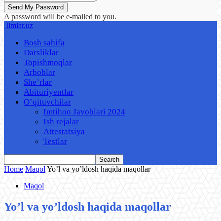
A password will be e-mailed to you.
Ilmlar.uz
Bosh sahifa
Darsliklar
Topishmoqlar
Arboblar
She’rlar
Abituriyentlar
O’qituvchilar
Imtihon Javoblari 2024
Ish rejalar
Attestatsiya
Testlar
Home
Maqol
Yo’l va yo’ldosh haqida maqollar
Maqol
Yo’l va yo’ldosh haqida maqollar