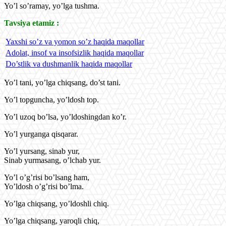
Yo’l so’ramay, yo’lga tushma.
Tavsiya etamiz :
Yaxshi so’z va yomon so’z haqida maqollar
Adolat, insof va insofsizlik haqida maqollar
Do’stlik va dushmanlik haqida maqollar
Yo’l tani, yo’lga chiqsang, do’st tani.
Yo’l topguncha, yo’ldosh top.
Yo’l uzoq bo’lsa, yo’ldoshingdan ko’r.
Yo’l yurganga qisqarar.
Yo’l yursang, sinab yur,
Sinab yurmasang, o’lchab yur.
Yo’l o’g’risi bo’lsang ham,
Yo’ldosh o’g’risi bo’lma.
Yo’lga chiqsang, yo’ldoshli chiq.
Yo’lga chiqsang, yaroqli chiq,