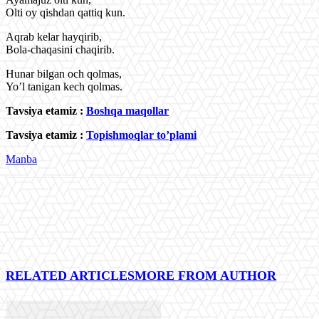
Olti oy qishdan qattiq kun.
Aqrab kelar hayqirib,
Bola-chaqasini chaqirib.
Hunar bilgan och qolmas,
Yo’l tanigan kech qolmas.
Tavsiya etamiz :
Boshqa maqollar
Tavsiya etamiz :
Topishmoqlar to’plami
Manba
RELATED ARTICLES
MORE FROM AUTHOR