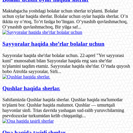
Maktabgacha yoshdagi bolalar uchun sherlar to'plami. Bolalar
uchun oylar haqida sherlar. Bolalar uchun oylar haqida sherlar. O’n
ikkita oy o’rtoq, To’rt faslga bo’lingan. O’ynashib quvlashmachoq,
O’ynashib quvlashmachoq, Bir yilga saf...
Sayyoralar haqida she’rlar bolalar uchun
Sayyoralar haqida she'rlar bolalar uchun. 22-aprel "Yer sayyorasi
kuni" munosabati bilan Sayyoralar haqida eng sara she'rlar
to'plamini taqdim etamiz. Sayyoralar haqida she'rlar. O’rtada quyosh
bobo Atrofda sayyoralar, Sirli...
Qushlar haqida sherlar.
Sahifamizda Qushlar haqida sherlar. Qushlar haqida ma'lumotlar
to'plami bor. Qushlar haqida malumot. Qushlar — umurtqali
hayvonlar sinfi. Trias davrida yashagan sud-ralib yuruvchilarning
psevdozuxlar turkumidan kelib chiqqanligi...
Ona haqida tasirli sherlar