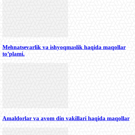
Mehnatsevarlik va ishyoqmaslik haqida maqollar
to’plami.
Amaldorlar va avom din vakillari haqida maqollar