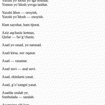
Yaxshi yo’ldosh yo’lga boshlar,
Yomon yo’ldosh yovga tashlar.
Yaxshi libos — oroyish,
Yaxshi yo’ldosh — osoyish.
Ham sayohat, ham tijorat.
Aziz aqchasiz ketmas,
Qizlar — bo’g’chasiz.
Asad yo rasad, yo narasad.
Asad kirsa, suv oqarar.
Asad — rasamat.
Asad suvi — asal suvi.
Asad, ekinlarni yasat.
Asad, g’o’zangni yasat.
Asadda oralab ye,
Sunbulada — saralab.
Ayamajuz olti kun,