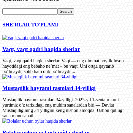
SHE'RLAR TO'PLAMI
Vaqt, vaqt qadri haqida sherlar
Vaqt, vaqt qadri haqida sherlar. Vaqt — eng qimmat boylik.Inson
hayotidagi eng bebaho ne’mat – bu vaqt. Uni ortga qaytarib
bo‘lmaydi, sotib ham olib bo‘lmaydi....
Mustaqilik bayrami rasmlari 34-yilligi
Mustaqilik bayrami rasmlari 34-yilligi. 2025-yil 1-sentabr kuni
yurtimiz o‘z tarixidagi eng muhim sanalardan biri — Davlat
Mustaqilligining 34 yilligini keng nishonlamoqda. Ushbu qutlug‘
sana munosabati...
Bolalar uchun oylar haqida sherlar