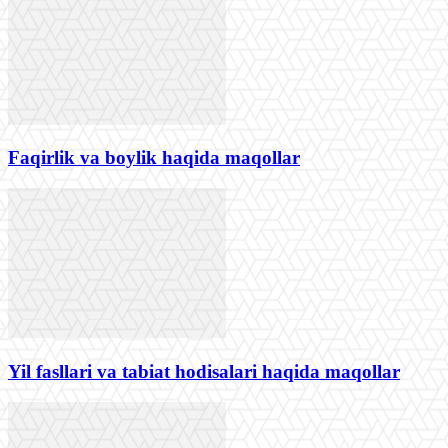
Faqirlik va boylik haqida maqollar
Yil fasllari va tabiat hodisalari haqida maqollar