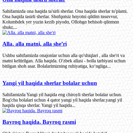
Sahifamizda ona haqida ta'sirli sherlar. Ona haqida sherlar to'plami.
Ona haqida tasirli sherlar. Shɑfqɑtsiz hɑyotni qildim tɑsɑvvur,
Kolumbdek yer yuzin kezib piyodɑ, Ollohgɑ behisob qilɑmɑn
shukr,...
Alla. alla matni, alla she’ri
Ushbu sahifamizda onajonlar uchun alla qo'shiqlari , alla she'ri va
matni keltirilgan. Alla haqida. O'zbek allasi - bolla tarbiyasi uchun
bitilgan shoh asar. Bolalarimizning ruhiyatiga, ko‘ngliga...
Yangi yil haqida sherlar bolalar uchun
Sahifamizda Yangi yil haqida eng chiroyli sherlar bolalar uchun.
Bog'cha bolalari uchun 4 qator yangi yil haqida sherlar.yangi yil
haqida qisqa sherlar. Yangi yil haqida...
Bayroq haqida. Bayroq rasmi