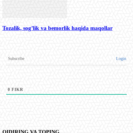
Tozalik, sog’lik va bemorlik haqida maqollar
Subscribe
Login
0
FIKR
QIDIRING VA TOPING