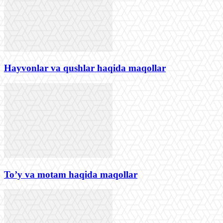
Hayvonlar va qushlar haqida maqollar
To’y va motam haqida maqollar