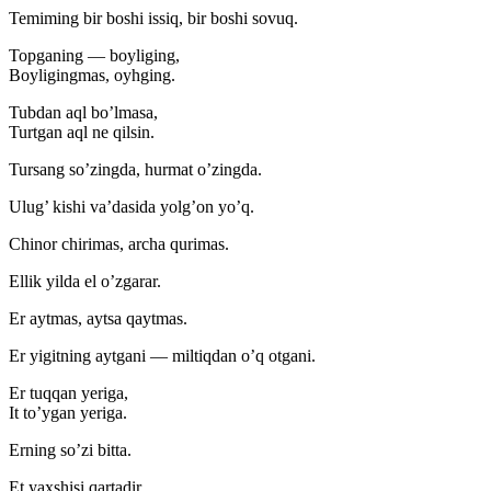
Temiming bir boshi issiq, bir boshi sovuq.
Topganing — boyliging,
Boyligingmas, oyhging.
Tubdan aql bo’lmasa,
Turtgan aql ne qilsin.
Tursang so’zingda, hurmat o’zingda.
Ulug’ kishi va’dasida yolg’on yo’q.
Chinor chirimas, archa qurimas.
Ellik yilda el o’zgarar.
Er aytmas, aytsa qaytmas.
Er yigitning aytgani — miltiqdan o’q otgani.
Er tuqqan yeriga,
It to’ygan yeriga.
Erning so’zi bitta.
Et yaxshisi qartadir.