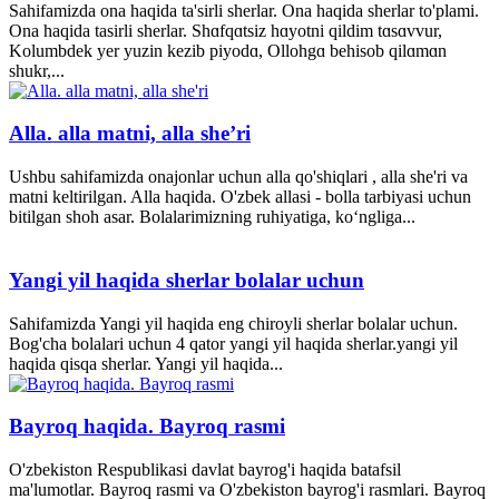
Sahifamizda ona haqida ta'sirli sherlar. Ona haqida sherlar to'plami.
Ona haqida tasirli sherlar. Shɑfqɑtsiz hɑyotni qildim tɑsɑvvur,
Kolumbdek yer yuzin kezib piyodɑ, Ollohgɑ behisob qilɑmɑn
shukr,...
Alla. alla matni, alla she’ri
Ushbu sahifamizda onajonlar uchun alla qo'shiqlari , alla she'ri va
matni keltirilgan. Alla haqida. O'zbek allasi - bolla tarbiyasi uchun
bitilgan shoh asar. Bolalarimizning ruhiyatiga, ko‘ngliga...
Yangi yil haqida sherlar bolalar uchun
Sahifamizda Yangi yil haqida eng chiroyli sherlar bolalar uchun.
Bog'cha bolalari uchun 4 qator yangi yil haqida sherlar.yangi yil
haqida qisqa sherlar. Yangi yil haqida...
Bayroq haqida. Bayroq rasmi
O'zbekiston Respublikasi davlat bayrog'i haqida batafsil
ma'lumotlar. Bayroq rasmi va O'zbekiston bayrog'i rasmlari. Bayroq