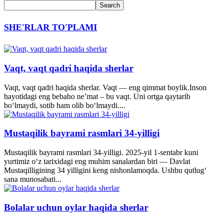
SHE'RLAR TO'PLAMI
Vaqt, vaqt qadri haqida sherlar
Vaqt, vaqt qadri haqida sherlar. Vaqt — eng qimmat boylik.Inson
hayotidagi eng bebaho ne’mat – bu vaqt. Uni ortga qaytarib
bo‘lmaydi, sotib ham olib bo‘lmaydi....
Mustaqilik bayrami rasmlari 34-yilligi
Mustaqilik bayrami rasmlari 34-yilligi. 2025-yil 1-sentabr kuni
yurtimiz o‘z tarixidagi eng muhim sanalardan biri — Davlat
Mustaqilligining 34 yilligini keng nishonlamoqda. Ushbu qutlug‘
sana munosabati...
Bolalar uchun oylar haqida sherlar