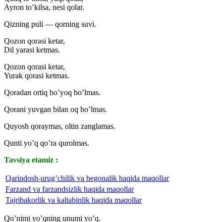
Ayron to’kilsa, nesi qolar.
Qizning puli — qorning suvi.
Qozon qorasi ketar,
Dil yarasi ketmas.
Qozon qorasi ketar,
Yurak qorasi ketmas.
Qoradan ortiq bo’yoq bo’lmas.
Qorani yuvgan bilan oq bo’lmas.
Quyosh qoraymas, oltin zanglamas.
Qunti yo’q qo’ra qurolmas.
Tavsiya etamiz :
Qarindosh-urug’chilik va begonalik haqida maqollar
Farzand va farzandsizlik haqida maqollar
Tajribakorlik va kaltabinlik haqida maqollar
Qo’nimi yo’qning unumi yo’q.