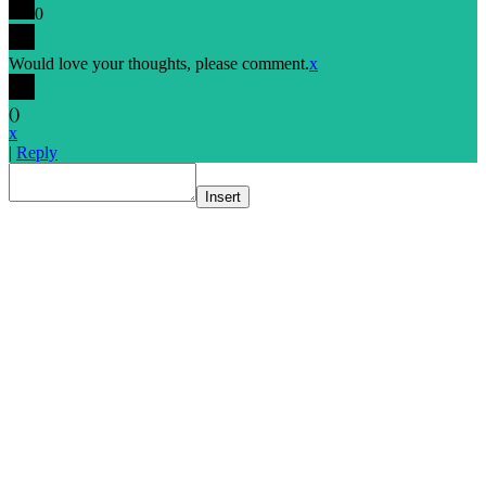
0
Would love your thoughts, please comment.
x
(
)
x
|
Reply
Insert