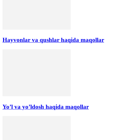
Hayvonlar va qushlar haqida maqollar
Yo’l va yo’ldosh haqida maqollar