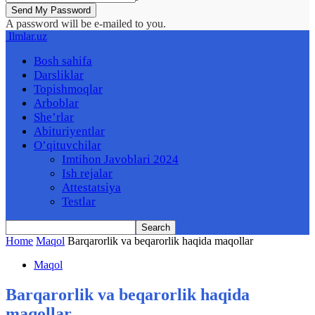
A password will be e-mailed to you.
Ilmlar.uz
Bosh sahifa
Darsliklar
Topishmoqlar
Arboblar
She’rlar
Abituriyentlar
O’qituvchilar
Imtihon Javoblari 2024
Ish rejalar
Attestatsiya
Testlar
Home
Maqol
Barqarorlik va beqarorlik haqida maqollar
Maqol
Barqarorlik va beqarorlik haqida
maqollar