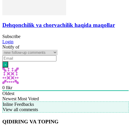
Dehqonchilik va chorvachilik haqida maqollar
Subscribe
Login
Notify of
0
fikr
Oldest
Newest
Most Voted
Inline Feedbacks
View all comments
QIDIRING VA TOPING