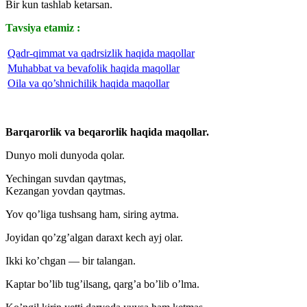
Bir kun tashlab ketarsan.
Tavsiya etamiz :
Qadr-qimmat va qadrsizlik haqida maqollar
Muhabbat va bevafolik haqida maqollar
Oila va qo’shnichilik haqida maqollar
Barqarorlik va beqarorlik haqida maqollar.
Dunyo moli dunyoda qolar.
Yechingan suvdan qaytmas,
Kezangan yovdan qaytmas.
Yov qo’liga tushsang ham, siring aytma.
Joyidan qo’zg’algan daraxt kech ayj olar.
Ikki ko’chgan — bir talangan.
Kaptar bo’lib tug’ilsang, qarg’a bo’lib o’lma.