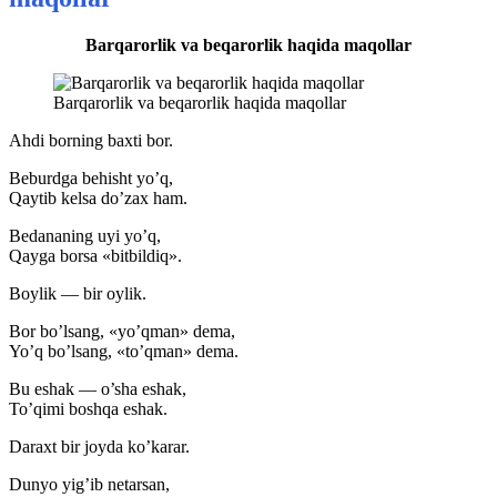
Barqarorlik va beqarorlik haqida maqollar
Barqarorlik va beqarorlik haqida maqollar
Ahdi borning baxti bor.
Beburdga behisht yo’q,
Qaytib kelsa do’zax ham.
Bedananing uyi yo’q,
Qayga borsa «bitbildiq».
Boylik — bir oylik.
Bor bo’lsang, «yo’qman» dema,
Yo’q bo’lsang, «to’qman» dema.
Bu eshak — o’sha eshak,
To’qimi boshqa eshak.
Daraxt bir joyda ko’karar.
Dunyo yig’ib netarsan,