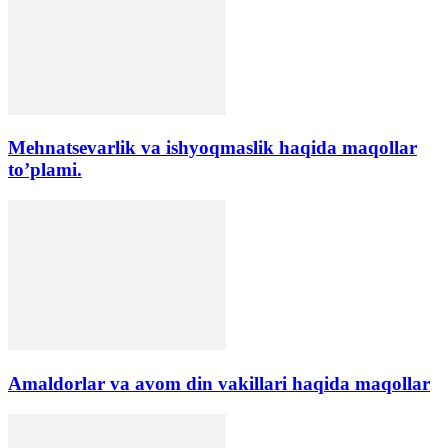
Mehnatsevarlik va ishyoqmaslik haqida maqollar
to’plami.
Amaldorlar va avom din vakillari haqida maqollar