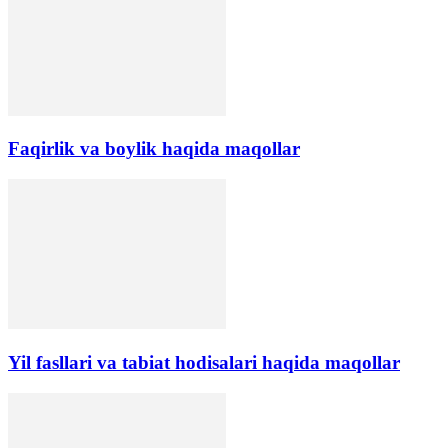
Faqirlik va boylik haqida maqollar
Yil fasllari va tabiat hodisalari haqida maqollar