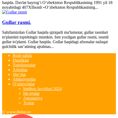
haqida. Davlat bayrog‘i O‘zbekiston Respublikasining 1991 yil 18
noyabrdagi 407­XII­sonli «O‘zbekiston Respublikasining...
Gullar rasmi.
Sahifamizdan Gullar haqida qiziqarli ma'lumotar, gullar rasmlari
to'plamini topishingiz mumkin. Ism yozilgan gullar rasmi, rasmli
gullar to'plami. Gullar haqida. Gullar haqidagi afsonalar nafaqat
gulchilik san’atining ajralmas...
Bosh sahifa
Darsliklar
Topishmoqlar
Arboblar
She’rlar
Abituriyentlar
O’qituvchilar
Imtihon Javoblari 2024
Ish rejalar
Attestatsiya
Testlar
© www.ilmlar.uz