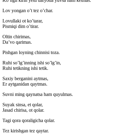
Ko’ngil kirin yetti daryoda yuvsa ham ketmas.
Lov yongan o’t tez o’char.
Lovullaki ot ko’tarar,
Pismiqi dim o’tirar.
Oltin chirimas,
Da’vo qarimas.
Pishgan loyning chinnisi toza.
Ruhi so’lg’inning ishi so’lg’in,
Ruhi tetikning ishi tetik.
Saxiy berganini aytmas,
Er aytganidan qaytmas.
Suvni ming qaynatsa ham quyulmas.
Suyak sinsa, et qolar,
Jasad chirisa, ot qolar.
Tagi qora qoraligicha qolar.
Tez kirishgan tez qaytar.