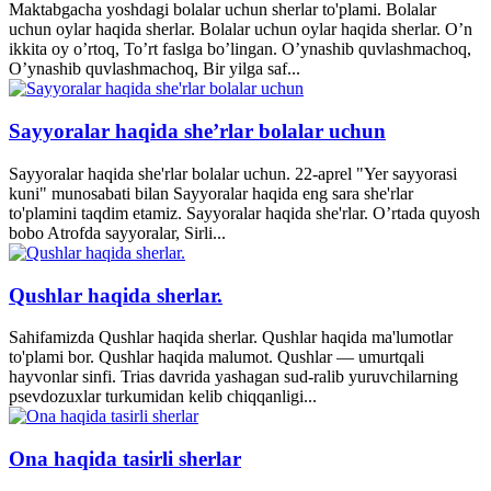
Maktabgacha yoshdagi bolalar uchun sherlar to'plami. Bolalar
uchun oylar haqida sherlar. Bolalar uchun oylar haqida sherlar. O’n
ikkita oy o’rtoq, To’rt faslga bo’lingan. O’ynashib quvlashmachoq,
O’ynashib quvlashmachoq, Bir yilga saf...
Sayyoralar haqida she’rlar bolalar uchun
Sayyoralar haqida she'rlar bolalar uchun. 22-aprel "Yer sayyorasi
kuni" munosabati bilan Sayyoralar haqida eng sara she'rlar
to'plamini taqdim etamiz. Sayyoralar haqida she'rlar. O’rtada quyosh
bobo Atrofda sayyoralar, Sirli...
Qushlar haqida sherlar.
Sahifamizda Qushlar haqida sherlar. Qushlar haqida ma'lumotlar
to'plami bor. Qushlar haqida malumot. Qushlar — umurtqali
hayvonlar sinfi. Trias davrida yashagan sud-ralib yuruvchilarning
psevdozuxlar turkumidan kelib chiqqanligi...
Ona haqida tasirli sherlar