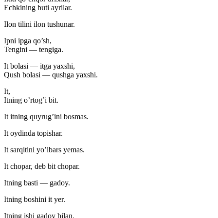
Echkining buti ayrilar.
Ilon tilini ilon tushunar.
Ipni ipga qo’sh,
Tengini — tengiga.
It bolasi — itga yaxshi,
Qush bolasi — qushga yaxshi.
It,
Itning o’rtog’i bit.
It itning quyrug’ini bosmas.
It oydinda topishar.
It sarqitini yo’lbars yemas.
It chopar, deb bit chopar.
Itning basti — gadoy.
Itning boshini it yer.
Itning ishi gadoy bilan.