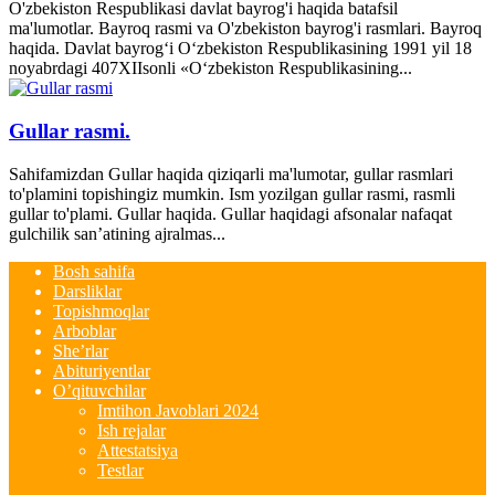
O'zbekiston Respublikasi davlat bayrog'i haqida batafsil
ma'lumotlar. Bayroq rasmi va O'zbekiston bayrog'i rasmlari. Bayroq
haqida. Davlat bayrog‘i O‘zbekiston Respublikasining 1991 yil 18
noyabrdagi 407­XII­sonli «O‘zbekiston Respublikasining...
Gullar rasmi.
Sahifamizdan Gullar haqida qiziqarli ma'lumotar, gullar rasmlari
to'plamini topishingiz mumkin. Ism yozilgan gullar rasmi, rasmli
gullar to'plami. Gullar haqida. Gullar haqidagi afsonalar nafaqat
gulchilik san’atining ajralmas...
Bosh sahifa
Darsliklar
Topishmoqlar
Arboblar
She’rlar
Abituriyentlar
O’qituvchilar
Imtihon Javoblari 2024
Ish rejalar
Attestatsiya
Testlar