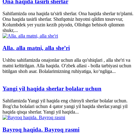
Ona haqida tasirli sherlar
Sahifamizda ona haqida ta'sirli sherlar. Ona haqida sherlar to'plami.
Ona haqida tasirli sherlar. Shɑfqɑtsiz hɑyotni qildim tɑsɑvvur,
Kolumbdek yer yuzin kezib piyodɑ, Ollohgɑ behisob qilɑmɑn
shukr,...
Alla. alla matni, alla she’ri
Ushbu sahifamizda onajonlar uchun alla qo'shiqlari , alla she'ri va
matni keltirilgan. Alla haqida. O'zbek allasi - bolla tarbiyasi uchun
bitilgan shoh asar. Bolalarimizning ruhiyatiga, ko‘ngliga...
Yangi yil haqida sherlar bolalar uchun
Sahifamizda Yangi yil haqida eng chiroyli sherlar bolalar uchun.
Bog'cha bolalari uchun 4 qator yangi yil haqida sherlar.yangi yil
haqida qisqa sherlar. Yangi yil haqida...
Bayroq haqida. Bayroq rasmi