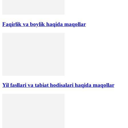
Faqirlik va boylik haqida maqollar
Yil fasllari va tabiat hodisalari haqida maqollar