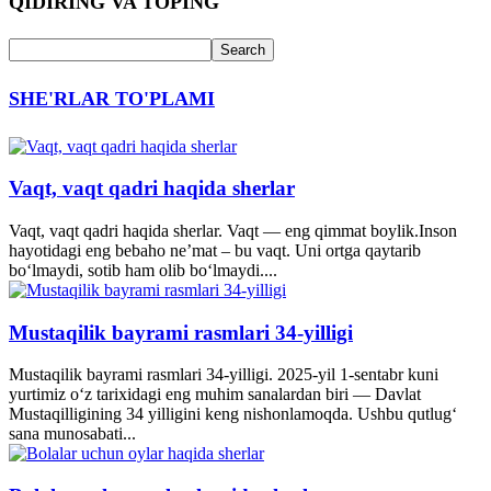
QIDIRING VA TOPING
SHE'RLAR TO'PLAMI
Vaqt, vaqt qadri haqida sherlar
Vaqt, vaqt qadri haqida sherlar. Vaqt — eng qimmat boylik.Inson
hayotidagi eng bebaho ne’mat – bu vaqt. Uni ortga qaytarib
bo‘lmaydi, sotib ham olib bo‘lmaydi....
Mustaqilik bayrami rasmlari 34-yilligi
Mustaqilik bayrami rasmlari 34-yilligi. 2025-yil 1-sentabr kuni
yurtimiz o‘z tarixidagi eng muhim sanalardan biri — Davlat
Mustaqilligining 34 yilligini keng nishonlamoqda. Ushbu qutlug‘
sana munosabati...