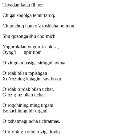
Tuyadan katta fil bor.
Chigal soqolga temir taroq.
Chumchuq ham o’z toshicha botmon.
Shu qozonga shu cho’mich.
Yugurukdan yuguruk chiqsa,
Oyog’i — tipir-tipir.
O’zingdan pastga siringni aytma.
O’rdak bilan topishgan
Xo’rozning katagini suv bosar.
O’rdak o’rdak bilan uchar,
G’oz g’oz bilan uchar.
O’roqchining ming urgani —
Boltachining bir urgani.
O’xshatmaguncha uchratmas.
O’g’rining xotini o’ziga loyiq.