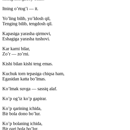
Itning o’rtog’i — it.
Yo’ling bilib, yo’ldosh qil,
Tenging bilib, tengdosh qil.
Kapasiga yarasha qirmovi,
Eshagiga yarasha tushovi.
Kar karni bilar,
Zo’r — zo’rni.
Kishi bilan kishi teng emas.
Kuchuk torn tepasiga chiqsa ham,
Egasidan katta bo’lmas.
Ko’lmak suvga — sassiq alaf.
Ko’p og’iz ko’p gapirar.
Ko’p qarining ichida,
Bir bola dono bo’lur.
Ko’p bolaning ichida,
Bir qari bola bo’lur.