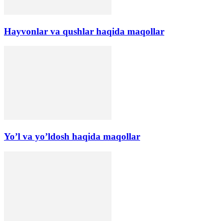
Hayvonlar va qushlar haqida maqollar
Yo’l va yo’ldosh haqida maqollar