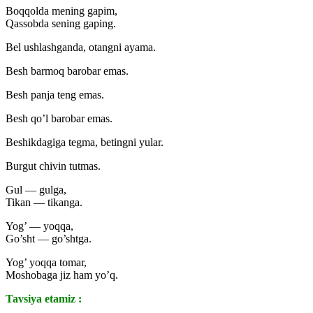
Boqqolda mening gapim,
Qassobda sening gaping.
Bel ushlashganda, otangni ayama.
Besh barmoq barobar emas.
Besh panja teng emas.
Besh qo’l barobar emas.
Beshikdagiga tegma, betingni yular.
Burgut chivin tutmas.
Gul — gulga,
Tikan — tikanga.
Yog’ — yoqqa,
Go’sht — go’shtga.
Yog’ yoqqa tomar,
Moshobaga jiz ham yo’q.
Tavsiya etamiz :