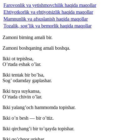
Farovonlik va yetishmovchilik haqida maqollar
Ehtiyotkorlik va ehtiyotsizlik haqida maqollar
Mamnunlik va afsuslanish haqida maqollar
Tozalik, sog’lik va bemorlik haqida maqollar
Zamoni birning amali bir.
Zamoni boshqaning amali boshqa.
Ikki ot tepishsa,
O’rtada eshak o’lar.
Ikki tentak bir bo’lsa,
Sog’ odamday gaplashar.
Ikki tuya suykansa,
O’rtada chivin o’lar.
Ikki yalang’och hammomda topishar.
Ikki o’n besh — bir o’ttiz.
Ikki qirchang’i bir to’qayda topishar.
Ikki qo’chqor urishar,