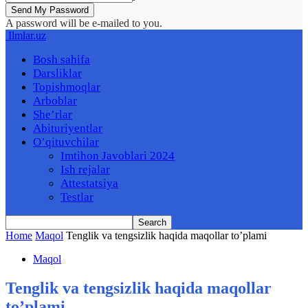
A password will be e-mailed to you.
Ilmlar.uz
Bosh sahifa
Darsliklar
Topishmoqlar
Arboblar
She’rlar
Abituriyentlar
O’qituvchilar
Imtihon Javoblari 2024
Ish rejalar
Attestatsiya
Testlar
Home
Maqol
Tenglik va tengsizlik haqida maqollar to’plami
Maqol
Tenglik va tengsizlik haqida maqollar
to’plami