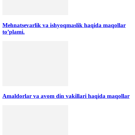
Mehnatsevarlik va ishyoqmaslik haqida maqollar
to’plami.
Amaldorlar va avom din vakillari haqida maqollar