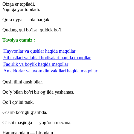
Qizga er topiladi,
Yigitga yor topiladi.
Qora uyga — ola bargak.
Qudang qui bo’lsa, quldek bo’l.
Tavsiya etamiz :
Hayvonlar va qushlar haqida maqollar
Yil fasllari va tabiat hodisalari haqida maqollar
Faqirlik va boylik haqida maqollar
Amaldorlar va avom din vakillari haqida maqollar
Qush tilini qush bilar.
Qo’y bilan bo’ri bir og’ilda yashamas.
Qo’l qo’lni tank.
G’arib ko’ngli g’aribda.
G’isht masjidga — yog’och mezana.
Hamma odam — bir odam,