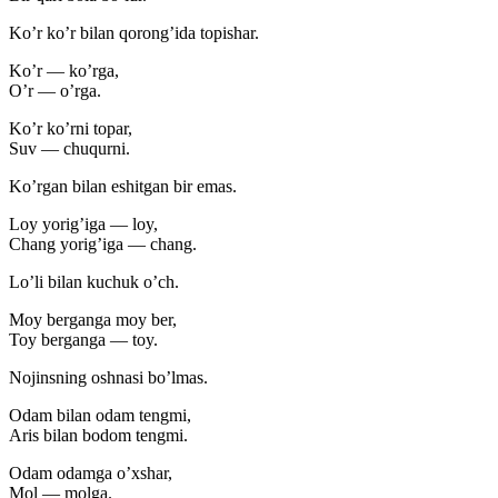
Ko’r ko’r bilan qorong’ida topishar.
Ko’r — ko’rga,
O’r — o’rga.
Ko’r ko’rni topar,
Suv — chuqurni.
Ko’rgan bilan eshitgan bir emas.
Loy yorig’iga — loy,
Chang yorig’iga — chang.
Lo’li bilan kuchuk o’ch.
Moy berganga moy ber,
Toy berganga — toy.
Nojinsning oshnasi bo’lmas.
Odam bilan odam tengmi,
Aris bilan bodom tengmi.
Odam odamga o’xshar,
Mol — molga.