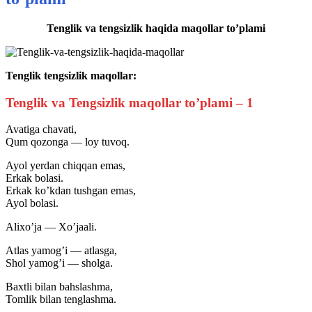
Tenglik va tengsizlik haqida maqollar to’plami
Tenglik tengsizlik maqollar:
Tenglik va Tengsizlik maqollar to’plami – 1
Avatiga chavati,
Qum qozonga — loy tuvoq.
Ayol yerdan chiqqan emas,
Erkak bolasi.
Erkak ko’kdan tushgan emas,
Ayol bolasi.
Alixo’ja — Xo’jaali.
Atlas yamog’i — atlasga,
Shol yamog’i — sholga.
Baxtli bilan bahslashma,
Tomlik bilan tenglashma.