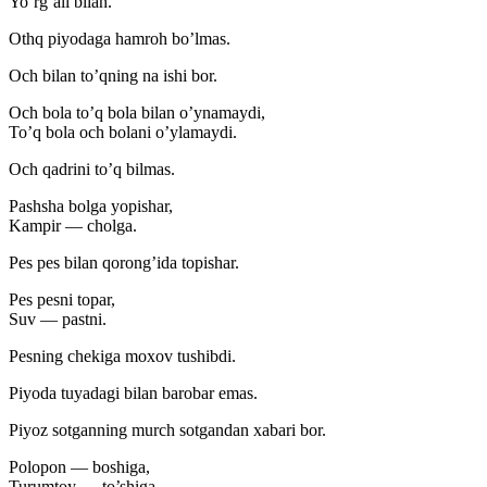
Yo’rg’ali bilan.
Othq piyodaga hamroh bo’lmas.
Och bilan to’qning na ishi bor.
Och bola to’q bola bilan o’ynamaydi,
To’q bola och bolani o’ylamaydi.
Och qadrini to’q bilmas.
Pashsha bolga yopishar,
Kampir — cholga.
Pes pes bilan qorong’ida topishar.
Pes pesni topar,
Suv — pastni.
Pesning chekiga moxov tushibdi.
Piyoda tuyadagi bilan barobar emas.
Piyoz sotganning murch sotgandan xabari bor.
Polopon — boshiga,
Turumtoy — to’shiga.