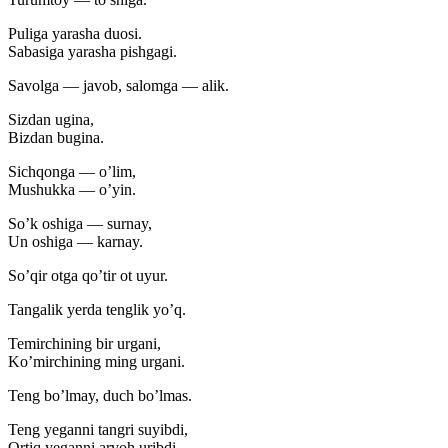
Puliga yarasha duosi.
Sabasiga yarasha pishgagi.
Savolga — javob, salomga — alik.
Sizdan ugina,
Bizdan bugina.
Sichqonga — o’lim,
Mushukka — o’yin.
So’k oshiga — surnay,
Un oshiga — karnay.
So’qir otga qo’tir ot uyur.
Tangalik yerda tenglik yo’q.
Temirchining bir urgani,
Ko’mirchining ming urgani.
Teng bo’lmay, duch bo’lmas.
Teng yeganni tangri suyibdi,
Ortiq yeganni arvoh uribdi.