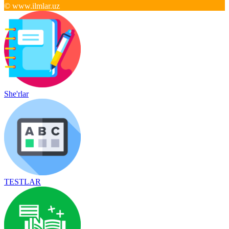
© www.ilmlar.uz
She'rlar
TESTLAR