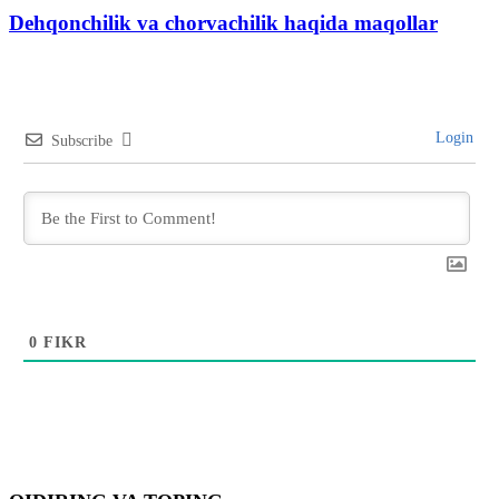
Dehqonchilik va chorvachilik haqida maqollar
Login
Subscribe
0
FIKR