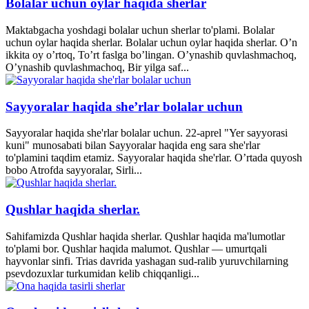
Bolalar uchun oylar haqida sherlar
Maktabgacha yoshdagi bolalar uchun sherlar to'plami. Bolalar
uchun oylar haqida sherlar. Bolalar uchun oylar haqida sherlar. O’n
ikkita oy o’rtoq, To’rt faslga bo’lingan. O’ynashib quvlashmachoq,
O’ynashib quvlashmachoq, Bir yilga saf...
Sayyoralar haqida she’rlar bolalar uchun
Sayyoralar haqida she'rlar bolalar uchun. 22-aprel "Yer sayyorasi
kuni" munosabati bilan Sayyoralar haqida eng sara she'rlar
to'plamini taqdim etamiz. Sayyoralar haqida she'rlar. O’rtada quyosh
bobo Atrofda sayyoralar, Sirli...
Qushlar haqida sherlar.
Sahifamizda Qushlar haqida sherlar. Qushlar haqida ma'lumotlar
to'plami bor. Qushlar haqida malumot. Qushlar — umurtqali
hayvonlar sinfi. Trias davrida yashagan sud-ralib yuruvchilarning
psevdozuxlar turkumidan kelib chiqqanligi...