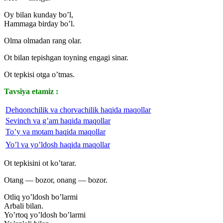
Oy bilan kunday bo’l,
Hammaga birday bo’l.
Olma olmadan rang olar.
Ot bilan tepishgan toyning engagi sinar.
Ot tepkisi otga o’tmas.
Tavsiya etamiz :
Dehqonchilik va chorvachilik haqida maqollar
Sevinch va g’am haqida maqollar
To’y va motam haqida maqollar
Yo’l va yo’ldosh haqida maqollar
Ot tepkisini ot ko’tarar.
Otang — bozor, onang — bozor.
Otliq yo’ldosh bo’larmi
Arbali bilan.
Yo’rtoq yo’ldosh bo’larmi