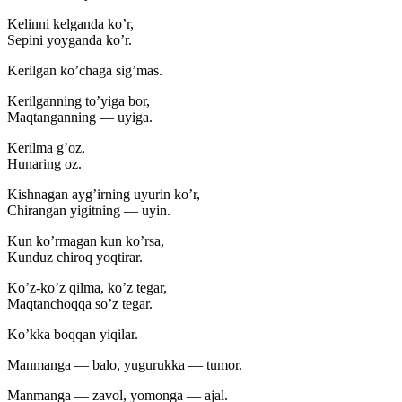
Kelinni kelganda ko’r,
Sepini yoyganda ko’r.
Kerilgan ko’chaga sig’mas.
Kerilganning to’yiga bor,
Maqtanganning — uyiga.
Kerilma g’oz,
Hunaring oz.
Kishnagan ayg’irning uyurin ko’r,
Chirangan yigitning — uyin.
Kun ko’rmagan kun ko’rsa,
Kunduz chiroq yoqtirar.
Ko’z-ko’z qilma, ko’z tegar,
Maqtanchoqqa so’z tegar.
Ko’kka boqqan yiqilar.
Manmanga — balo, yugurukka — tumor.
Manmanga — zavol, yomonga — ajal.