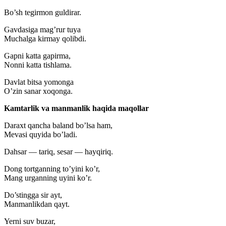
Bo’sh tegirmon guldirar.
Gavdasiga mag’rur tuya
Muchalga kirmay qolibdi.
Gapni katta gapirma,
Nonni katta tishlama.
Davlat bitsa yomonga
O’zin sanar xoqonga.
Kamtarlik va manmanlik haqida maqollar
Daraxt qancha baland bo’lsa ham,
Mevasi quyida bo’ladi.
Dahsar — tariq, sesar — hayqiriq.
Dong tortganning to’yini ko’r,
Mang urganning uyini ko’r.
Do’stingga sir ayt,
Manmanlikdan qayt.
Yerni suv buzar,