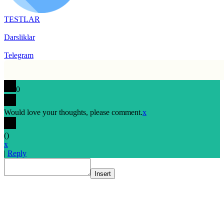
TESTLAR
Darsliklar
Telegram
0
Would love your thoughts, please comment.
x
(
)
x
|
Reply
Insert