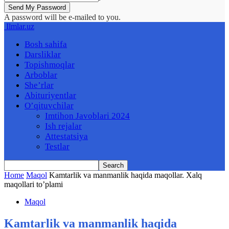
A password will be e-mailed to you.
Ilmlar.uz
Bosh sahifa
Darsliklar
Topishmoqlar
Arboblar
She’rlar
Abituriyentlar
O’qituvchilar
Imtihon Javoblari 2024
Ish rejalar
Attestatsiya
Testlar
Home
Maqol
Kamtarlik va manmanlik haqida maqollar. Xalq
maqollari to’plami
Maqol
Kamtarlik va manmanlik haqida