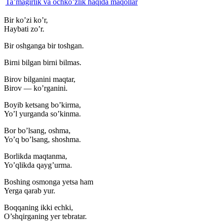
Ta’magirlik va ochko’zlik haqida maqollar
Bir ko’zi ko’r,
Haybati zo’r.
Bir oshganga bir toshgan.
Birni bilgan birni bilmas.
Birov bilganini maqtar,
Birov — ko’rganini.
Boyib ketsang bo’kirma,
Yo’l yurganda so’kinma.
Bor bo’lsang, oshma,
Yo’q bo’lsang, shoshma.
Borlikda maqtanma,
Yo’qlikda qayg’urma.
Boshing osmonga yetsa ham
Yerga qarab yur.
Boqqaning ikki echki,
O’shqirganing yer tebratar.