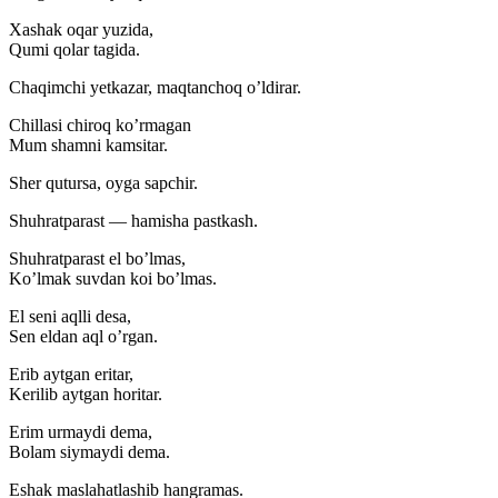
Xashak oqar yuzida,
Qumi qolar tagida.
Chaqimchi yetkazar, maqtanchoq o’ldirar.
Chillasi chiroq ko’rmagan
Mum shamni kamsitar.
Sher qutursa, oyga sapchir.
Shuhratparast — hamisha pastkash.
Shuhratparast el bo’lmas,
Ko’lmak suvdan koi bo’lmas.
El seni aqlli desa,
Sen eldan aql o’rgan.
Erib aytgan eritar,
Kerilib aytgan horitar.
Erim urmaydi dema,
Bolam siymaydi dema.
Eshak maslahatlashib hangramas.