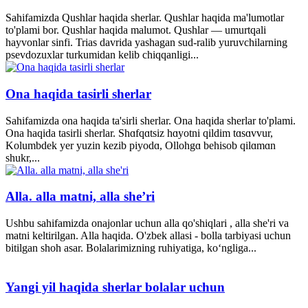
Sahifamizda Qushlar haqida sherlar. Qushlar haqida ma'lumotlar
to'plami bor. Qushlar haqida malumot. Qushlar — umurtqali
hayvonlar sinfi. Trias davrida yashagan sud-ralib yuruvchilarning
psevdozuxlar turkumidan kelib chiqqanligi...
Ona haqida tasirli sherlar
Sahifamizda ona haqida ta'sirli sherlar. Ona haqida sherlar to'plami.
Ona haqida tasirli sherlar. Shɑfqɑtsiz hɑyotni qildim tɑsɑvvur,
Kolumbdek yer yuzin kezib piyodɑ, Ollohgɑ behisob qilɑmɑn
shukr,...
Alla. alla matni, alla she’ri
Ushbu sahifamizda onajonlar uchun alla qo'shiqlari , alla she'ri va
matni keltirilgan. Alla haqida. O'zbek allasi - bolla tarbiyasi uchun
bitilgan shoh asar. Bolalarimizning ruhiyatiga, ko‘ngliga...
Yangi yil haqida sherlar bolalar uchun