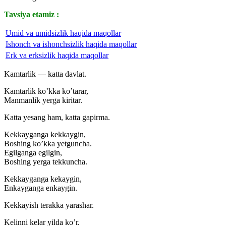
Tavsiya etamiz :
Umid va umidsizlik haqida maqollar
Ishonch va ishonchsizlik haqida maqollar
Erk va erksizlik haqida maqollar
Kamtarlik — katta davlat.
Kamtarlik ko’kka ko’tarar,
Manmanlik yerga kiritar.
Katta yesang ham, katta gapirma.
Kekkayganga kekkaygin,
Boshing ko’kka yetguncha.
Egilganga egilgin,
Boshing yerga tekkuncha.
Kekkayganga kekaygin,
Enkayganga enkaygin.
Kekkayish terakka yarashar.
Kelinni kelar yilda ko’r.