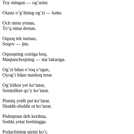
Toy mingan — og’asini.
Otasiz o’g’ilning og’zi — katta.
Och nima yemas,
To’q nima demas.
Oqsoq tek turmas,
Soqov — jim.
Oqsoqning oxiriga boq,
Maqtanchoqning — ma’rakasiga.
Og’zi bilan o’roq o’rgan,
Oyog’i bilan mashoq terar.
Og’irlikni yer ko’tarar,
Semizlikni qo’y ko’tarar.
Pismiq yotib put ko’tarar,
Shaldir-shuldir ot ko’tarar.
Pishiqman deb kerilma,
Sodda yetar boshingga.
Podachining qizini ko’r,