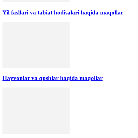
Yil fasllari va tabiat hodisalari haqida maqollar
Hayvonlar va qushlar haqida maqollar