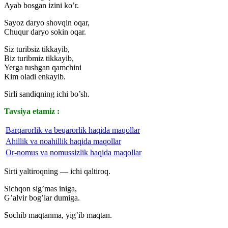
Ayab bosgan izini ko’r.
Sayoz daryo shovqin oqar,
Chuqur daryo sokin oqar.
Siz turibsiz tikkayib,
Biz turibmiz tikkayib,
Yerga tushgan qamchini
Kim oladi enkayib.
Sirli sandiqning ichi bo’sh.
Tavsiya etamiz :
Barqarorlik va beqarorlik haqida maqollar
Ahillik va noahillik haqida maqollar
Or-nomus va nomussizlik haqida maqollar
Sirti yaltiroqning — ichi qaltiroq.
Sichqon sig’mas iniga,
G’alvir bog’lar dumiga.
Sochib maqtanma, yig’ib maqtan.