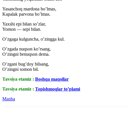
Yasanchoq mardona bo’lmas,
Kapalak parvona bo’lmas.
Yaxshi epi bilan so’zlar,
Yomon — sepi bilan.
O’zgaga kulguncha, o’zingga kul.
O’zgada nuqson ko’rsang,
O’zingni benuqson dema.
O’zgani bug’doy bilsang,
O’zingni somon bil.
Tavsiya etamiz :
Boshqa maqollar
Tavsiya etamiz :
Topishmoqlar to’plami
Manba