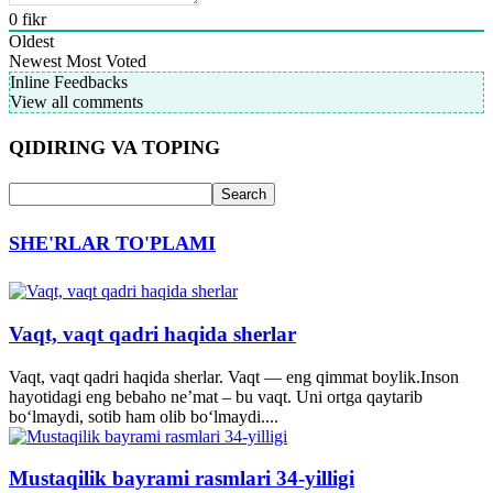
0
fikr
Oldest
Newest
Most Voted
Inline Feedbacks
View all comments
QIDIRING VA TOPING
SHE'RLAR TO'PLAMI
Vaqt, vaqt qadri haqida sherlar
Vaqt, vaqt qadri haqida sherlar. Vaqt — eng qimmat boylik.Inson
hayotidagi eng bebaho ne’mat – bu vaqt. Uni ortga qaytarib
bo‘lmaydi, sotib ham olib bo‘lmaydi....
Mustaqilik bayrami rasmlari 34-yilligi