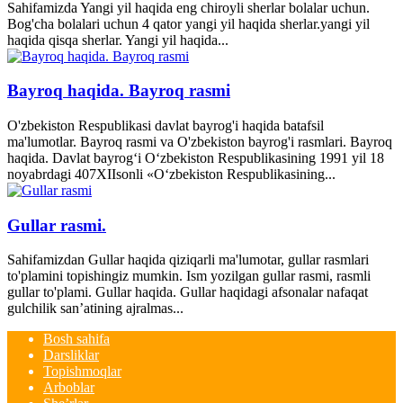
Sahifamizda Yangi yil haqida eng chiroyli sherlar bolalar uchun.
Bog'cha bolalari uchun 4 qator yangi yil haqida sherlar.yangi yil
haqida qisqa sherlar. Yangi yil haqida...
Bayroq haqida. Bayroq rasmi
O'zbekiston Respublikasi davlat bayrog'i haqida batafsil
ma'lumotlar. Bayroq rasmi va O'zbekiston bayrog'i rasmlari. Bayroq
haqida. Davlat bayrog‘i O‘zbekiston Respublikasining 1991 yil 18
noyabrdagi 407­XII­sonli «O‘zbekiston Respublikasining...
Gullar rasmi.
Sahifamizdan Gullar haqida qiziqarli ma'lumotar, gullar rasmlari
to'plamini topishingiz mumkin. Ism yozilgan gullar rasmi, rasmli
gullar to'plami. Gullar haqida. Gullar haqidagi afsonalar nafaqat
gulchilik san’atining ajralmas...
Bosh sahifa
Darsliklar
Topishmoqlar
Arboblar