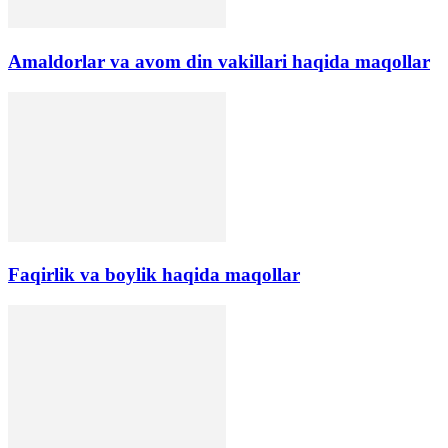
Amaldorlar va avom din vakillari haqida maqollar
Faqirlik va boylik haqida maqollar