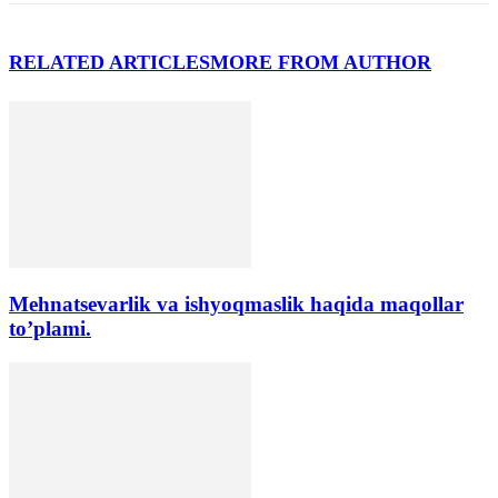
RELATED ARTICLES
MORE FROM AUTHOR
Mehnatsevarlik va ishyoqmaslik haqida maqollar
to’plami.