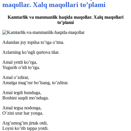
maqollar. Xalq maqollari to’plami
Kamtarlik va manmanlik haqida maqollar. Xalq maqollari
to’plami
Adandan joy topilsa to’rga o’tma.
Azlarning ko’ngli qurtova tilar.
Amal yetdi ko’rga,
Yugurib o’tdi to’rga.
Amal o’zdirar,
Amalga mag’rur bo’lsang, to’zdirar.
Amal tegdi hunduga,
Boshini suqdi mo’nduga.
Amal tegsa nodonga,
O’zini urar har yonga.
Arg’umog’im jirtak otdi,
Loyni ko’rib tappa yotdi.