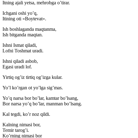
Itning ajali yetsa, mehrobga o’tirar.
Ichgani oshi yo’q,
Itining oti «Boytevat».
Ish boshlaganda maqtanma,
Ish bitganda maqtan.
Ishni Ismat qiladi,
Lofni Toshmat uradi.
Ishni qiladi asbob,
Egasi uradi lof.
Yirtiq og’iz tirtiq og’izga kular.
Yo’l ko’rgan ot yo’lga sig’mas.
Yo’q narsa bor bo’lar, kamtar bo’lsang,
Bor narsa yo’q bo’lar, manman bo’lsang.
Kal tegdi, ko’r noz qildi.
Kalning nimasi bor,
Temir tarog’i.
Ko’rning nimasi bor