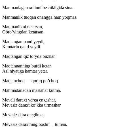
Manmanlagan xotinni beshikligida sina.
Manmanlik tuqqan onangga ham yoqmas.
Manmanlikni netarsan,
Obro’yingdan ketarsan.
Maqtangan pand yeydi,
Kamtarin qand yeydi.
Maqtangan qiz to’yda buzilar.
Maqtanganning burdi ketar,
Asl niyatiga kamtar yetar.
Maqtanchoq — quruq po’choq.
Mahmadanadan maslahat kutma.
Mevali daraxt yerga engashar,
Mevasiz daraxt ko’kka tirmashar.
Mevasiz daraxt egilmas.
Mevasiz daraxtning boshi — tuman.