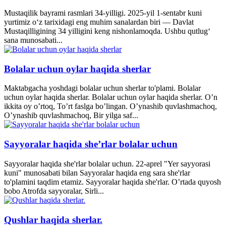
Mustaqilik bayrami rasmlari 34-yilligi. 2025-yil 1-sentabr kuni
yurtimiz o‘z tarixidagi eng muhim sanalardan biri — Davlat
Mustaqilligining 34 yilligini keng nishonlamoqda. Ushbu qutlug‘
sana munosabati...
Bolalar uchun oylar haqida sherlar
Maktabgacha yoshdagi bolalar uchun sherlar to'plami. Bolalar
uchun oylar haqida sherlar. Bolalar uchun oylar haqida sherlar. O’n
ikkita oy o’rtoq, To’rt faslga bo’lingan. O’ynashib quvlashmachoq,
O’ynashib quvlashmachoq, Bir yilga saf...
Sayyoralar haqida she’rlar bolalar uchun
Sayyoralar haqida she'rlar bolalar uchun. 22-aprel "Yer sayyorasi
kuni" munosabati bilan Sayyoralar haqida eng sara she'rlar
to'plamini taqdim etamiz. Sayyoralar haqida she'rlar. O’rtada quyosh
bobo Atrofda sayyoralar, Sirli...
Qushlar haqida sherlar.