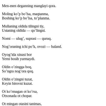
Men-men deganning manglayi qora.
Moling ko’p bo’lsa, maqtanma,
Boshing ko’p bo’lsa, to’planma.
Mullaning oldida tilingni tiy,
Ustaning oldida — qo’lingni.
Nomi — ulug’, suprasi — quruq.
Nog’oraning ichi po’k, ovozi — baland.
Oyog’ida xinasi bor
Yerni bosib yurmaydi.
Oldin o’zingga boq,
So’ngra nog’ora qoq.
Oldin o’zingni tuzat,
Keyin birovni kuzat.
Ot ko’rmagan ot ko’rsa,
Otxonada ot chopar.
Ot mingan otasini tanimas,