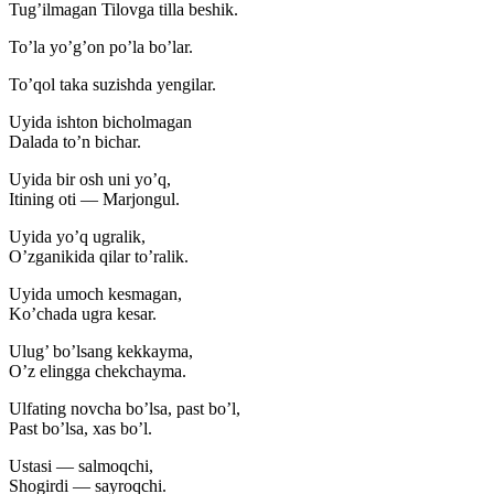
Tug’ilmagan Tilovga tilla beshik.
To’la yo’g’on po’la bo’lar.
To’qol taka suzishda yengilar.
Uyida ishton bicholmagan
Dalada to’n bichar.
Uyida bir osh uni yo’q,
Itining oti — Marjongul.
Uyida yo’q ugralik,
O’zganikida qilar to’ralik.
Uyida umoch kesmagan,
Ko’chada ugra kesar.
Ulug’ bo’lsang kekkayma,
O’z elingga chekchayma.
Ulfating novcha bo’lsa, past bo’l,
Past bo’lsa, xas bo’l.
Ustasi — salmoqchi,
Shogirdi — sayroqchi.