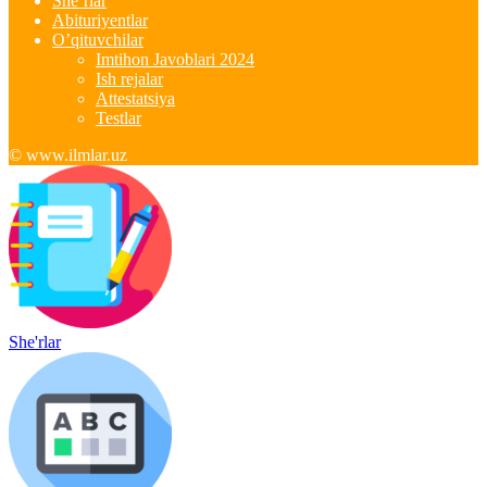
She’rlar
Abituriyentlar
O’qituvchilar
Imtihon Javoblari 2024
Ish rejalar
Attestatsiya
Testlar
© www.ilmlar.uz
She'rlar