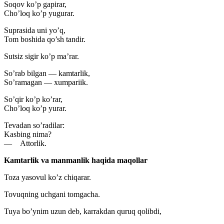
Soqov ko’p gapirar,
Cho’loq ko’p yugurar.
Suprasida uni yo’q,
Tom boshida qo’sh tandir.
Sutsiz sigir ko’p ma’rar.
So’rab bilgan — kamtarlik,
So’ramagan — xumpariik.
So’qir ko’p ko’rar,
Cho’loq ko’p yurar.
Tevadan so’radilar:
Kasbing nima?
— Attorlik.
Kamtarlik va manmanlik haqida maqollar
Toza yasovul ko’z chiqarar.
Tovuqning uchgani tomgacha.
Tuya bo’ynim uzun deb, karrakdan quruq qolibdi,