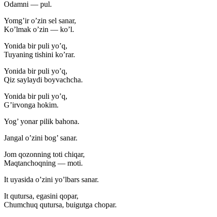
Odamni — pul.
Yomg’ir o’zin sel sanar,
Ko’lmak o’zin — ko’l.
Yonida bir puli yo’q,
Tuyaning tishini ko’rar.
Yonida bir puli yo’q,
Qiz saylaydi boyvachcha.
Yonida bir puli yo’q,
G’irvonga hokim.
Yog’ yonar pilik bahona.
Jangal o’zini bog’ sanar.
Jom qozonning toti chiqar,
Maqtanchoqning — moti.
It uyasida o’zini yo’lbars sanar.
It qutursa, egasini qopar,
Chumchuq qutursa, buigutga chopar.