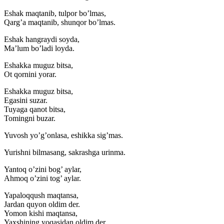
Eshak maqtanib, tulpor bo’lmas,
Qarg’a maqtanib, shunqor bo’lmas.
Eshak hangraydi soyda,
Ma’lum bo’ladi loyda.
Eshakka muguz bitsa,
Ot qornini yorar.
Eshakka muguz bitsa,
Egasini suzar.
Tuyaga qanot bitsa,
Tomingni buzar.
Yuvosh yo’g’onlasa, eshikka sig’mas.
Yurishni bilmasang, sakrashga urinma.
Yantoq o’zini bog’ aylar,
Ahmoq o’zini tog’ aylar.
Yapaloqqush maqtansa,
Jardan quyon oldim der.
Yomon kishi maqtansa,
Yaxshining yoqasidan oldim der.