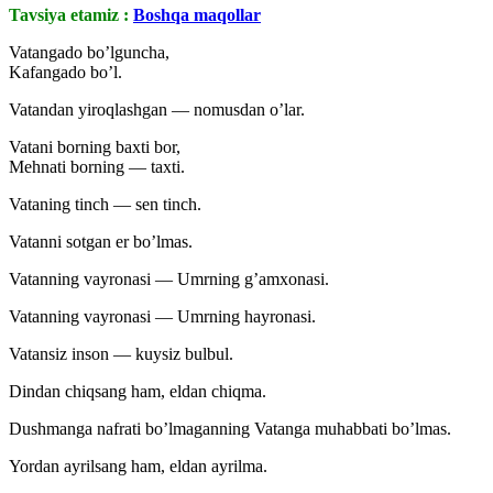
Tavsiya etamiz :
Boshqa maqollar
Vatangado bo’lguncha,
Kafangado bo’l.
Vatandan yiroqlashgan — nomusdan o’lar.
Vatani borning baxti bor,
Mehnati borning — taxti.
Vataning tinch — sen tinch.
Vatanni sotgan er bo’lmas.
Vatanning vayronasi — Umrning g’amxonasi.
Vatanning vayronasi — Umrning hayronasi.
Vatansiz inson — kuysiz bulbul.
Dindan chiqsang ham, eldan chiqma.
Dushmanga nafrati bo’lmaganning Vatanga muhabbati bo’lmas.
Yordan ayrilsang ham, eldan ayrilma.