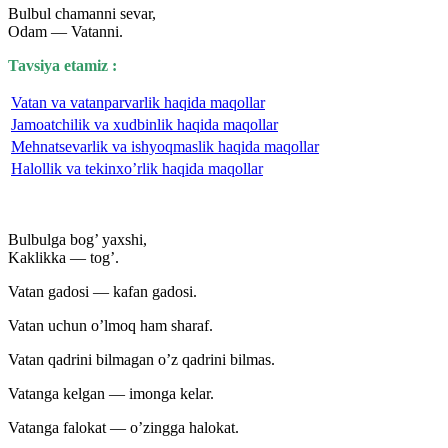
Bulbul chamanni sevar,
Odam — Vatanni.
Tavsiya etamiz :
Vatan va vatanparvarlik haqida maqollar
Jamoatchilik va xudbinlik haqida maqollar
Mehnatsevarlik va ishyoqmaslik haqida maqollar
Halollik va tekinxo’rlik haqida maqollar
Bulbulga bog’ yaxshi,
Kaklikka — tog’.
Vatan gadosi — kafan gadosi.
Vatan uchun o’lmoq ham sharaf.
Vatan qadrini bilmagan o’z qadrini bilmas.
Vatanga kelgan — imonga kelar.
Vatanga falokat — o’zingga halokat.