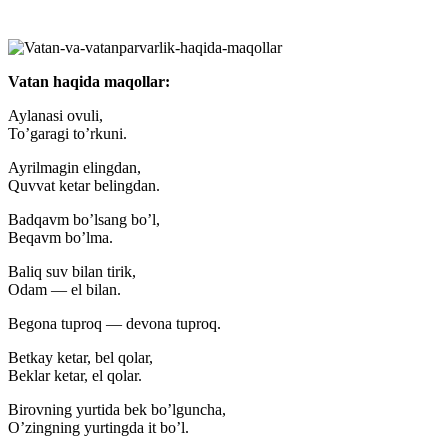
Vatan haqida maqollar:
Aylanasi ovuli,
To’garagi to’rkuni.
Ayrilmagin elingdan,
Quvvat ketar belingdan.
Badqavm bo’lsang bo’l,
Beqavm bo’lma.
Baliq suv bilan tirik,
Odam — el bilan.
Begona tuproq — devona tuproq.
Betkay ketar, bel qolar,
Beklar ketar, el qolar.
Birovning yurtida bek bo’lguncha,
O’zingning yurtingda it bo’l.