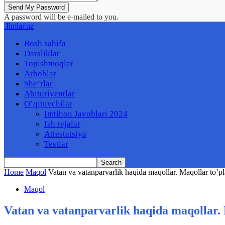
A password will be e-mailed to you.
Ilmlar.uz
Bosh sahifa
Darsliklar
Topishmoqlar
Arboblar
She’rlar
Abituriyentlar
O’qituvchilar
Imtihon Javoblari 2024
Ish rejalar
Attestatsiya
Testlar
Home
Maqol
Vatan va vatanparvarlik haqida maqollar. Maqollar to’p
Maqol
Vatan va vatanparvarlik haqida maqollar.