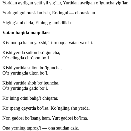
Yoridan ayrilgan yetti yil yig’lar, Yurtidan ayrilgan o’lguncha yig’lar.
Yoringni gul orasidan izla, Erkingni — el orasidan.
Yigit g’ami elida, Elning g’ami dilida.
Vatan haqida maqollar:
Kiymoqqa katan yaxshi, Turmoqqa vatan yaxshi.
Kishi yerida sulton bo’lguncha,
O’z elingda cho’pon bo’l.
Kishi yurtida sulton bo’lguncha,
O’z yurtingda ulton bo’l.
Kishi yurtida shoh bo’lguncha,
O’z yurtingda gado bo’l.
Ko’lning otini balig’i chiqarar.
Ko’rpang qayerda bo’lsa, Ko’ngling shu yerda.
Non gadosi bo’lsang ham, Yurt gadosi bo’lma.
Ona yerning tuprog’i — ona sutidan aziz.