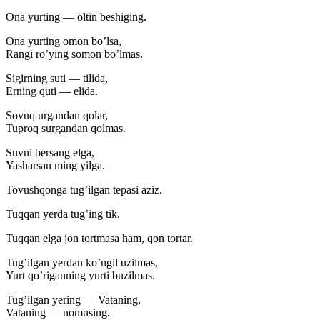
Ona yurting — oltin beshiging.
Ona yurting omon bo’lsa,
Rangi ro’ying somon bo’lmas.
Sigirning suti — tilida,
Erning quti — elida.
Sovuq urgandan qolar,
Tuproq surgandan qolmas.
Suvni bersang elga,
Yasharsan ming yilga.
Tovushqonga tug’ilgan tepasi aziz.
Tuqqan yerda tug’ing tik.
Tuqqan elga jon tortmasa ham, qon tortar.
Tug’ilgan yerdan ko’ngil uzilmas,
Yurt qo’riganning yurti buzilmas.
Tug’ilgan yering — Vataning,
Vataning — nomusing.