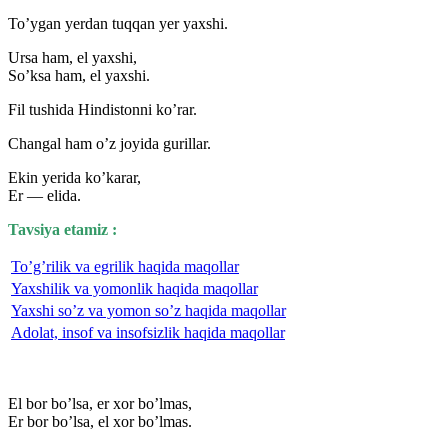
To’ygan yerdan tuqqan yer yaxshi.
Ursa ham, el yaxshi,
So’ksa ham, el yaxshi.
Fil tushida Hindistonni ko’rar.
Changal ham o’z joyida gurillar.
Ekin yerida ko’karar,
Er — elida.
Tavsiya etamiz :
To’g’rilik va egrilik haqida maqollar
Yaxshilik va yomonlik haqida maqollar
Yaxshi so’z va yomon so’z haqida maqollar
Adolat, insof va insofsizlik haqida maqollar
El bor bo’lsa, er xor bo’lmas,
Er bor bo’lsa, el xor bo’lmas.