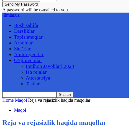
A password will be e-mailed to you.
Ilmlar.uz
Bosh sahifa
Darsliklar
Topishmoqlar
Arboblar
She’rlar
Abituriyentlar
O’qituvchilar
Imtihon Javoblari 2024
Ish rejalar
Attestatsiya
Testlar
Home
Maqol
Reja va rejasizlik haqida maqollar
Maqol
Reja va rejasizlik haqida maqollar