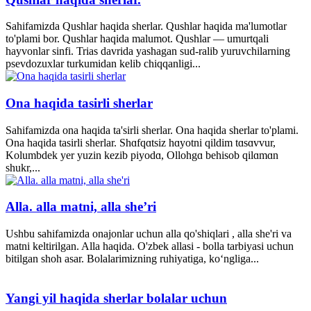
Sahifamizda Qushlar haqida sherlar. Qushlar haqida ma'lumotlar
to'plami bor. Qushlar haqida malumot. Qushlar — umurtqali
hayvonlar sinfi. Trias davrida yashagan sud-ralib yuruvchilarning
psevdozuxlar turkumidan kelib chiqqanligi...
Ona haqida tasirli sherlar
Sahifamizda ona haqida ta'sirli sherlar. Ona haqida sherlar to'plami.
Ona haqida tasirli sherlar. Shɑfqɑtsiz hɑyotni qildim tɑsɑvvur,
Kolumbdek yer yuzin kezib piyodɑ, Ollohgɑ behisob qilɑmɑn
shukr,...
Alla. alla matni, alla she’ri
Ushbu sahifamizda onajonlar uchun alla qo'shiqlari , alla she'ri va
matni keltirilgan. Alla haqida. O'zbek allasi - bolla tarbiyasi uchun
bitilgan shoh asar. Bolalarimizning ruhiyatiga, ko‘ngliga...
Yangi yil haqida sherlar bolalar uchun