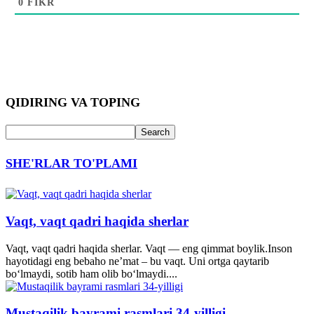
0
FIKR
QIDIRING VA TOPING
SHE'RLAR TO'PLAMI
Vaqt, vaqt qadri haqida sherlar
Vaqt, vaqt qadri haqida sherlar. Vaqt — eng qimmat boylik.Inson
hayotidagi eng bebaho ne’mat – bu vaqt. Uni ortga qaytarib
bo‘lmaydi, sotib ham olib bo‘lmaydi....
Mustaqilik bayrami rasmlari 34-yilligi