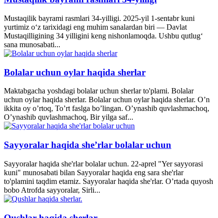
Mustaqilik bayrami rasmlari 34-yilligi. 2025-yil 1-sentabr kuni
yurtimiz o‘z tarixidagi eng muhim sanalardan biri — Davlat
Mustaqilligining 34 yilligini keng nishonlamoqda. Ushbu qutlug‘
sana munosabati...
Bolalar uchun oylar haqida sherlar
Maktabgacha yoshdagi bolalar uchun sherlar to'plami. Bolalar
uchun oylar haqida sherlar. Bolalar uchun oylar haqida sherlar. O’n
ikkita oy o’rtoq, To’rt faslga bo’lingan. O’ynashib quvlashmachoq,
O’ynashib quvlashmachoq, Bir yilga saf...
Sayyoralar haqida she’rlar bolalar uchun
Sayyoralar haqida she'rlar bolalar uchun. 22-aprel "Yer sayyorasi
kuni" munosabati bilan Sayyoralar haqida eng sara she'rlar
to'plamini taqdim etamiz. Sayyoralar haqida she'rlar. O’rtada quyosh
bobo Atrofda sayyoralar, Sirli...
Qushlar haqida sherlar.