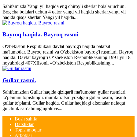
Sahifamizda Yangi yil haqida eng chiroyli sherlar bolalar uchun.
Bog'cha bolalari uchun 4 qator yangi yil haqida sherlar.yangi yil
haqida qisqa sherlar. Yangi yil haqida...
Bayroq haqida. Bayroq rasmi
O'zbekiston Respublikasi davlat bayrog'i haqida batafsil
ma'lumotlar. Bayroq rasmi va O'zbekiston bayrog'i rasmlari. Bayroq
haqida. Davlat bayrog‘i O‘zbekiston Respublikasining 1991 yil 18
noyabrdagi 407­XII­sonli «O‘zbekiston Respublikasining...
Gullar rasmi.
Sahifamizdan Gullar haqida qiziqarli ma'lumotar, gullar rasmlari
to'plamini topishingiz mumkin. Ism yozilgan gullar rasmi, rasmli
gullar to'plami. Gullar haqida. Gullar haqidagi afsonalar nafaqat
gulchilik san’atining ajralmas...
Bosh sahifa
Darsliklar
Topishmoqlar
Arboblar