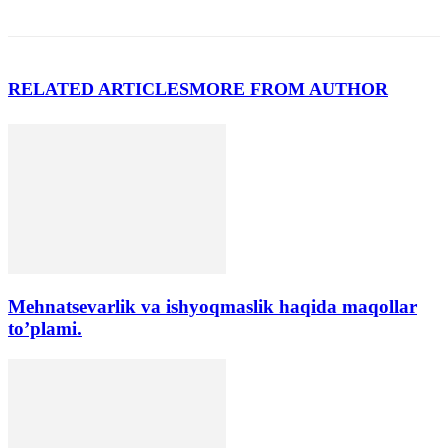
RELATED ARTICLES
MORE FROM AUTHOR
Mehnatsevarlik va ishyoqmaslik haqida maqollar
to’plami.