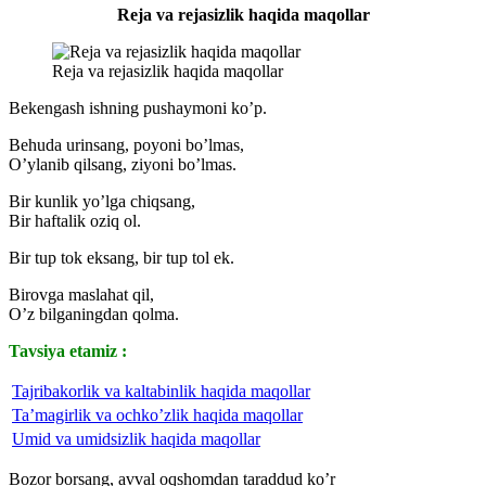
Reja va rejasizlik haqida maqollar
Reja va rejasizlik haqida maqollar
Bekengash ishning pushaymoni ko’p.
Behuda urinsang, poyoni bo’lmas,
O’ylanib qilsang, ziyoni bo’lmas.
Bir kunlik yo’lga chiqsang,
Bir haftalik oziq ol.
Bir tup tok eksang, bir tup tol ek.
Birovga maslahat qil,
O’z bilganingdan qolma.
Tavsiya etamiz :
Tajribakorlik va kaltabinlik haqida maqollar
Ta’magirlik va ochko’zlik haqida maqollar
Umid va umidsizlik haqida maqollar
Bozor borsang, avval oqshomdan taraddud ko’r