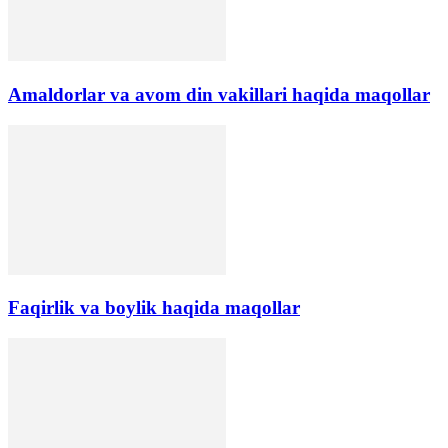
Amaldorlar va avom din vakillari haqida maqollar
Faqirlik va boylik haqida maqollar