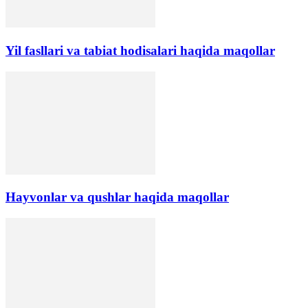
Yil fasllari va tabiat hodisalari haqida maqollar
Hayvonlar va qushlar haqida maqollar