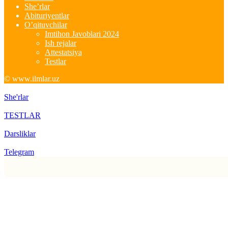
She’rlar
Abituriyentlar
O’qituvchilar
Imtihon Javoblari 2024
Ish rejalar
Attestatsiya
Testlar
© www.ilmlar.uz
She'rlar
TESTLAR
Darsliklar
Telegram