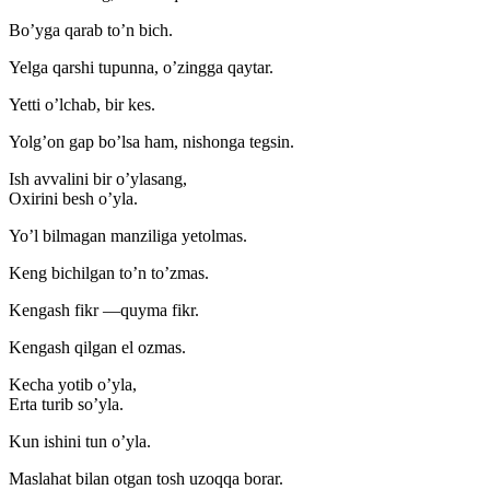
Bo’yga qarab to’n bich.
Yelga qarshi tupunna, o’zingga qaytar.
Yetti o’lchab, bir kes.
Yolg’on gap bo’lsa ham, nishonga tegsin.
Ish avvalini bir o’ylasang,
Oxirini besh o’yla.
Yo’l bilmagan manziliga yetolmas.
Keng bichilgan to’n to’zmas.
Kengash fikr —quyma fikr.
Kengash qilgan el ozmas.
Kecha yotib o’yla,
Erta turib so’yla.
Kun ishini tun o’yla.
Maslahat bilan otgan tosh uzoqqa borar.