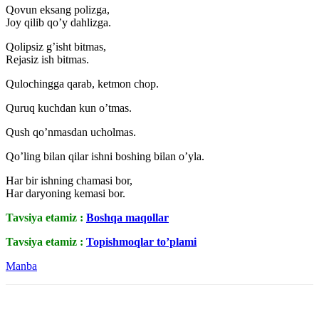
Qovun eksang polizga,
Joy qilib qo’y dahlizga.
Qolipsiz g’isht bitmas,
Rejasiz ish bitmas.
Qulochingga qarab, ketmon chop.
Quruq kuchdan kun o’tmas.
Qush qo’nmasdan ucholmas.
Qo’ling bilan qilar ishni boshing bilan o’yla.
Har bir ishning chamasi bor,
Har daryoning kemasi bor.
Tavsiya etamiz :
Boshqa maqollar
Tavsiya etamiz :
Topishmoqlar to’plami
Manba