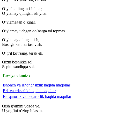
O’ylab qilingan ish bitar,
O’ylamay qilingan ish yitar.
O’ylamagan o’kinar.
O’ylamay uchgan qo’narga tol topmas.
O’ylamay qilingan ish,
Boshga keltirar tashvish.
O’g’il ko’rsang, terak ek.
Qizni beshikka sol,
Sepini sandiqqa sol.
Tavsiya etamiz :
Ishonch va ishonchsizlik haqida maqollar
Erk va erksizlik haqida maqollar
Barqarorlik va beqarorlik haqida maqollar
Qish g’amini yozda ye,
U yog’ini o’zing bilasan.