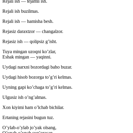
Rejali ish — tejamli ish.
Rejali ish buzilmas.
Rejali ish — hamisha besh.
Rejasiz daraxtzor — changalzor.
Rejasiz ish — qolipsiz g’isht.
Tuya mingan uzoqni ko’zlar,
Eshak mingan — yaqinni.
Uydagi narxni bozordagi baho buzar.
Uydagi hisob bozorga to’g’ri kelmas.
Uyning gapi ko’chaga to’g’ri kelmas.
Ulgusiz ish o’ng’almas.
Xon kiyimi ham o’lchab bichilar.
Ertaning rejasini bugun tuz.
O’ylab-o’ylab jo’yak olsang,
O’ynab-o’ynab sug’orasan.