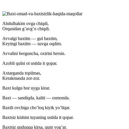
Abdulhakim ovga chiqdi,
Orqasidan g’avg’o chiqdi.
Avvalgi baxtim — gul baxtim,
Keyingi baxtim — suvga oqdim.
Avvalini berguncha, oxirini bersin.
Azobli qulni ot ustida it qopar.
Axtarganda topilmas,
Kerakmasda zor-zor.
Baxt kulgu bor uyga kirar.
Baxt — sandiqda, kaliti — osmonda.
Baxtli ovchiga cho’loq kiyik yo’liqar.
Baxtsiz kishini tuyaning ustida it qopar.
Baxtsiz quduqqa kirsa, qum yog’ar.