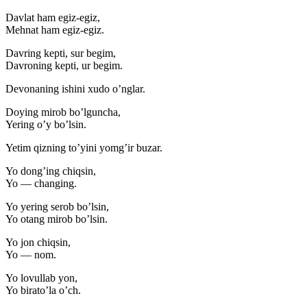
Davlat ham egiz-egiz,
Mehnat ham egiz-egiz.
Davring kepti, sur begim,
Davroning kepti, ur begim.
Devonaning ishini xudo o’nglar.
Doying mirob bo’lguncha,
Yering o’y bo’lsin.
Yetim qizning to’yini yomg’ir buzar.
Yo dong’ing chiqsin,
Yo — changing.
Yo yering serob bo’lsin,
Yo otang mirob bo’lsin.
Yo jon chiqsin,
Yo — nom.
Yo lovullab yon,
Yo birato’la o’ch.