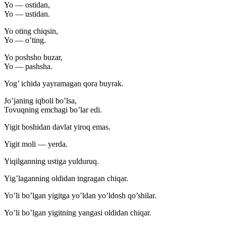
Yo — ostidan,
Yo — ustidan.
Yo oting chiqsin,
Yo — o’ting.
Yo poshsho buzar,
Yo — pashsha.
Yog’ ichida yayramagan qora buyrak.
Jo’janing iqboli bo’lsa,
Tovuqning emchagi bo’lar edi.
Yigit boshidan davlat yiroq emas.
Yigit moli — yerda.
Yiqilganning ustiga yulduruq.
Yig’laganning oldidan ingragan chiqar.
Yo’li bo’lgan yigitga yo’ldan yo’ldosh qo’shilar.
Yo’li bo’lgan yigitning yangasi oldidan chiqar.