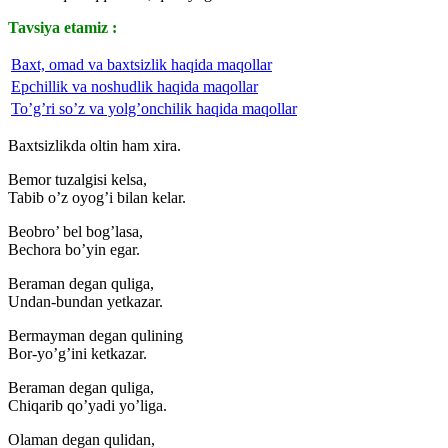
Tavsiya etamiz :
Baxt, omad va baxtsizlik haqida maqollar
Epchillik va noshudlik haqida maqollar
To’g’ri so’z va yolg’onchilik haqida maqollar
Baxtsizlikda oltin ham xira.
Bemor tuzalgisi kelsa,
Tabib o’z oyog’i bilan kelar.
Beobro’ bel bog’lasa,
Bechora bo’yin egar.
Beraman degan quliga,
Undan-bundan yetkazar.
Bermayman degan qulining
Bor-yo’g’ini ketkazar.
Beraman degan quliga,
Chiqarib qo’yadi yo’liga.
Olaman degan qulidan,