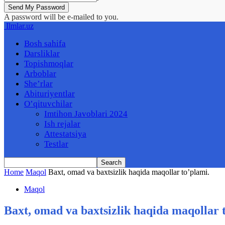
A password will be e-mailed to you.
Ilmlar.uz
Bosh sahifa
Darsliklar
Topishmoqlar
Arboblar
She’rlar
Abituriyentlar
O’qituvchilar
Imtihon Javoblari 2024
Ish rejalar
Attestatsiya
Testlar
Home
Maqol
Baxt, omad va baxtsizlik haqida maqollar to’plami.
Maqol
Baxt, omad va baxtsizlik haqida maqollar 