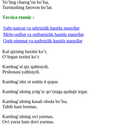
Yo’ling charog’on bo’lsa,
Turmushing farovon bo’lar.
Tavsiya etamiz :
Sabr-qanoat va sabrsizlik haqida maqollar
Mehr-oqibat va oqibatsizlik haqida maqollar
Qadr-qimmat va qadrsizlik haqida maqollar
Kal qizning baxtini ko’r,
O’tirgan taxtini ko’r.
Kambag’al qiz qaltiraydi,
Peshonasi yaltiraydi.
Kambag’alni ot ustida it qopar.
Kambag’alning yolg’iz qo’zisiga qashqir tegar.
Kambag’alning kasali ohsda bo’lsa,
Tabib ham bormas.
Kambag’alning ovi yurmas,
Ovi yursa ham dovi yurmas.