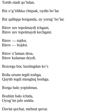
Tortib oladi qo’hdan.
Biz o’g’irlikka chiqsak, oydin bo’lar.
Biz qalliqqa borganda, oy yorug’ bo’lar.
Birov suv topolmaydi ichgani,
Birov suv topolmaydi kechgani.
Birov — tojdor,
Birov — bojdor.
Birov o’laman desa,
Birov kulaman deydi.
Bozorga bor, baxtingdan ko’r.
Bolta ursam tegdi toshga,
Qaytib tegdi mungluq boshga.
Borga balo yopishmas.
Boshim balo ichida,
Oyog’im jafo ustida.
Davlat qochar, mehnat quvar.