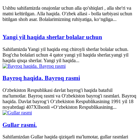
Ushbu sahifamizda onajonlar uchun alla qo'shiqlari , alla she'ri va
matni keltirilgan. Alla haqida. O'zbek allasi - bolla tarbiyasi uchun
bitilgan shoh asar. Bolalarimizning ruhiyatiga, ko‘ngliga...
Yangi yil haqida sherlar bolalar uchun
Sahifamizda Yangi yil haqida eng chiroyli sherlar bolalar uchun.
Bog'cha bolalari uchun 4 qator yangi yil haqida sherlar.yangi yil
haqida qisqa sherlar. Yangi yil haqida...
Bayroq haqida. Bayroq rasmi
O'zbekiston Respublikasi davlat bayrog'i haqida batafsil
ma'lumotlar. Bayroq rasmi va O'zbekiston bayrog'i rasmlari. Bayroq
haqida. Davlat bayrog‘i O‘zbekiston Respublikasining 1991 yil 18
noyabrdagi 407­XII­sonli «O‘zbekiston Respublikasining...
Gullar rasmi.
Sahifamizdan Gullar haqida qiziqarli ma'lumotar, gullar rasmlari