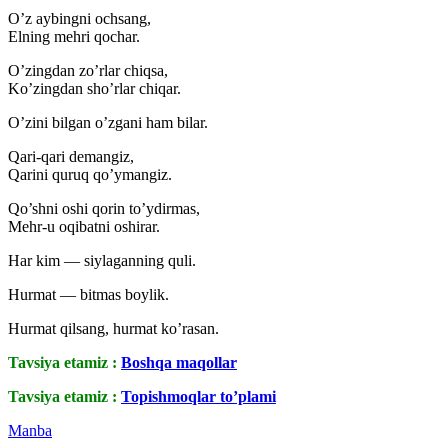
O’z aybingni ochsang,
Elning mehri qochar.
O’zingdan zo’rlar chiqsa,
Ko’zingdan sho’rlar chiqar.
O’zini bilgan o’zgani ham bilar.
Qari-qari demangiz,
Qarini quruq qo’ymangiz.
Qo’shni oshi qorin to’ydirmas,
Mehr-u oqibatni oshirar.
Har kim — siylaganning quli.
Hurmat — bitmas boylik.
Hurmat qilsang, hurmat ko’rasan.
Tavsiya etamiz :
Boshqa maqollar
Tavsiya etamiz :
Topishmoqlar to’plami
Manba