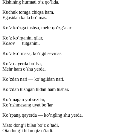
Kishining hurmati o’z qo’lida.
Kuchuk tomga chiqsa ham,
Egasidan katta bo’lmas.
Ko’z ko’zga tushsa, mehr qo’zg’alar.
Ko’z ko’rganini qilar,
Kosov — tutganini.
Ko’z ko’rmasa, ko’ngil sevmas.
Ko’z qayerda bo’lsa,
Mehr ham o’sha yerda.
Ko’zdan nari — ko’ngildan nari.
Ko’zdan tushgan tildan ham tushar.
Ko’rmagan yot sezilar,
Ko’rishmasang uyat bo’lar.
Ko’rpang qayerda — ko’ngling shu yerda.
Mato dong’i bilan bo’z o’tadi,
Ota dong’i bilan qiz o’tadi.