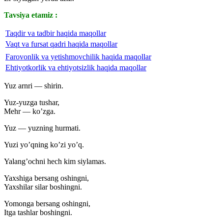
Tavsiya etamiz :
Taqdir va tadbir haqida maqollar
Vaqt va fursat qadri haqida maqollar
Farovonlik va yetishmovchilik haqida maqollar
Ehtiyotkorlik va ehtiyotsizlik haqida maqollar
Yuz arnri — shirin.
Yuz-yuzga tushar,
Mehr — ko’zga.
Yuz — yuzning hurmati.
Yuzi yo’qning ko’zi yo’q.
Yalang’ochni hech kim siylamas.
Yaxshiga bersang oshingni,
Yaxshilar silar boshingni.
Yomonga bersang oshingni,
Itga tashlar boshingni.