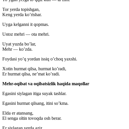
Tor yerda topishgan,
Keng yerda ko’rishar.
Uyga kelganni it qopmas.
Ustoz mehri — ota mehri.
Uyat yuzda bo’lar,
Mehr — ko’zda.
Foydasi yo’q yordan issiq o’choq yaxshi.
Xotin hurmat qilsa, hurmat ko’radi,
Er hurmat qilsa, ne’mat ko’radi.
Mehr-oqibat va oqibatsizlik haqida maqollar
Egasini siylagan itiga suyak tashlar.
Egasini hurmat qilsang, itini so’kma.
Elda er atansang,
El senga oltin tovoqda osh berar.
Er siylagan yerda aziz.