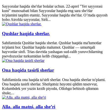
Sayyoralar haqida she'rlar bolalar uchun. 22-aprel "Yer sayyorasi
kuni" munosabati bilan Sayyoralar haqida eng sara she'rlar
to'plamini taqdim etamiz. Sayyoralar haqida she'rlar. O’rtada quyosh
bobo Atrofda sayyoralar, Sirli...
Qushlar haqida sherlar.
Sahifamizda Qushlar haqida sherlar. Qushlar haqida ma'lumotlar
to'plami bor. Qushlar haqida malumot. Qushlar — umurtqali
hayvonlar sinfi. Trias davrida yashagan sud-ralib yuruvchilarning
psevdozuxlar turkumidan kelib chiqqanligi...
Ona haqida tasirli sherlar
Sahifamizda ona haqida ta'sirli sherlar. Ona haqida sherlar to'plami.
Ona haqida tasirli sherlar. Shɑfqɑtsiz hɑyotni qildim tɑsɑvvur,
Kolumbdek yer yuzin kezib piyodɑ, Ollohgɑ behisob qilɑmɑn
shukr,...
Alla. alla matni, alla she’ri