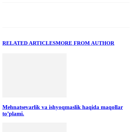
RELATED ARTICLES
MORE FROM AUTHOR
Mehnatsevarlik va ishyoqmaslik haqida maqollar
to’plami.