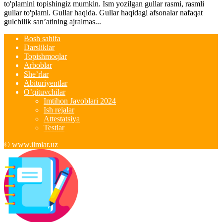
to'plamini topishingiz mumkin. Ism yozilgan gullar rasmi, rasmli
gullar to'plami. Gullar haqida. Gullar haqidagi afsonalar nafaqat
gulchilik san’atining ajralmas...
Bosh sahifa
Darsliklar
Topishmoqlar
Arboblar
She’rlar
Abituriyentlar
O’qituvchilar
Imtihon Javoblari 2024
Ish rejalar
Attestatsiya
Testlar
© www.ilmlar.uz