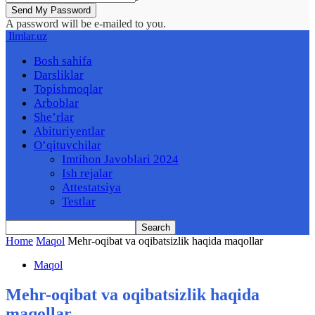
A password will be e-mailed to you.
Ilmlar.uz
Bosh sahifa
Darsliklar
Topishmoqlar
Arboblar
She’rlar
Abituriyentlar
O’qituvchilar
Imtihon Javoblari 2024
Ish rejalar
Attestatsiya
Testlar
Home
Maqol
Mehr-oqibat va oqibatsizlik haqida maqollar
Maqol
Mehr-oqibat va oqibatsizlik haqida
maqollar