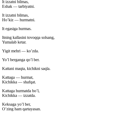
It izzatni bilmas,
Eshak — tarbiyatni.
It izzatni bilmas,
Ho’kiz — hurmatni.
It egasiga hurmas.
Itning kallasini tovoqqa solsang,
Yumalab ketar.
Yigit mehri — ko’zda.
Yo’l berganga qo’l ber.
Kattani maqta, kichikni saqla.
Kattaga — hurmat,
Kichikka — shafqat.
Kattaga hurmatda bo’l,
Kichikka — izzatda.
Keksaga yo’l ber,
O’zing ham qartayasan.