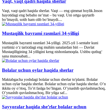
Vaqt, vaqt qadri haqida sherlar
Vaqt, vaqt qadri haqida sherlar. Vaqt — eng qimmat boylik.Inson
hayotidagi eng bebaho ne’mat – bu vaqt. Uni ortga qaytarib
bo‘lmaydi, sotib ham olib bo‘lmaydi....
Mustaqilik bayrami rasmlari 34-yilligi
Mustaqilik bayrami rasmlari 34-yilligi. 2025-yil 1-sentabr kuni
yurtimiz o‘z tarixidagi eng muhim sanalardan biri — Davlat
Mustaqilligining 34 yilligini keng nishonlamoqda. Ushbu qutlug‘
sana munosabati...
Bolalar uchun oylar haqida sherlar
Maktabgacha yoshdagi bolalar uchun sherlar to'plami. Bolalar
uchun oylar haqida sherlar. Bolalar uchun oylar haqida sherlar. O’n
ikkita oy o’rtoq, To’rt faslga bo’lingan. O’ynashib quvlashmachoq,
O’ynashib quvlashmachoq, Bir yilga saf...
Sayyoralar haqida she’rlar bolalar uchun