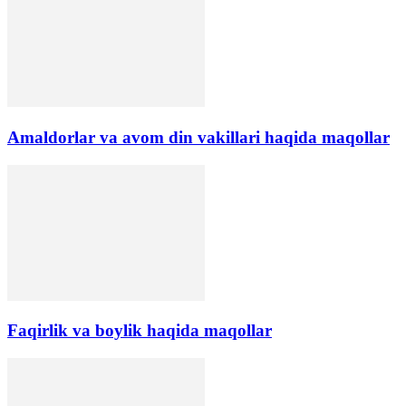
Amaldorlar va avom din vakillari haqida maqollar
Faqirlik va boylik haqida maqollar