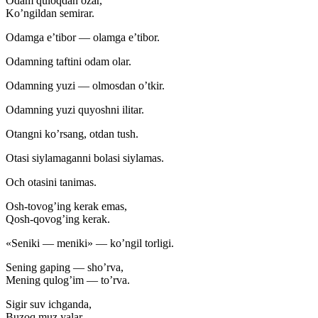
Odam quloqdan ozar,
Ko’ngildan semirar.
Odamga e’tibor — olamga e’tibor.
Odamning taftini odam olar.
Odamning yuzi — olmosdan o’tkir.
Odamning yuzi quyoshni ilitar.
Otangni ko’rsang, otdan tush.
Otasi siylamaganni bolasi siylamas.
Och otasini tanimas.
Osh-tovog’ing kerak emas,
Qosh-qovog’ing kerak.
«Seniki — meniki» — ko’ngil torligi.
Sening gaping — sho’rva,
Mening qulog’im — to’rva.
Sigir suv ichganda,
Buzoq muz yalar.