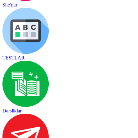
She'rlar
TESTLAR
Darsliklar