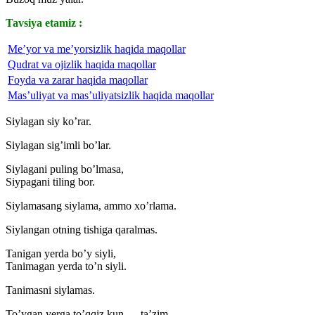
Tavsiya etamiz :
Me’yor va me’yorsizlik haqida maqollar
Qudrat va ojizlik haqida maqollar
Foyda va zarar haqida maqollar
Mas’uliyat va mas’uliyatsizlik haqida maqollar
Siylagan siy ko’rar.
Siylagan sig’imli bo’lar.
Siylagani puling bo’lmasa,
Siypagani tiling bor.
Siylamasang siylama, ammo xo’rlama.
Siylangan otning tishiga qaralmas.
Tanigan yerda bo’y siyli,
Tanimagan yerda to’n siyli.
Tanimasni siylamas.
To’ygan yerga to’qqiz kun — ta’zim.