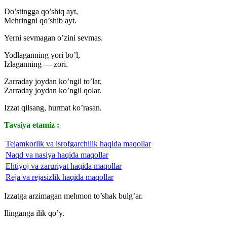
Do’stingga qo’shiq ayt,
Mehringni qo’shib ayt.
Yerni sevmagan o’zini sevmas.
Yodlaganning yori bo’l,
Izlaganning — zori.
Zarraday joydan ko’ngil to’lar,
Zarraday joydan ko’ngil qolar.
Izzat qilsang, hurmat ko’rasan.
Tavsiya etamiz :
Tejamkorlik va isrofgarchilik haqida maqollar
Naqd va nasiya haqida maqollar
Ehtiyoj va zaruriyat haqida maqollar
Reja va rejasizlik haqida maqollar
Izzatga arzimagan mehmon to’shak bulg’ar.
Ilinganga ilik qo’y.