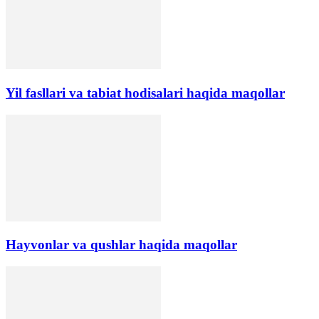
Yil fasllari va tabiat hodisalari haqida maqollar
Hayvonlar va qushlar haqida maqollar