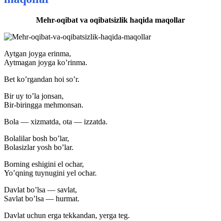
Mehr-oqibat va oqibatsizlik haqida maqollar
Aytgan joyga erinma,
Aytmagan joyga ko’rinma.
Bet ko’rgandan hoi so’r.
Bir uy to’la jonsan,
Bir-biringga mehmonsan.
Bola — xizmatda, ota — izzatda.
Bolalilar bosh bo’lar,
Bolasizlar yosh bo’lar.
Borning eshigini el ochar,
Yo’qning tuynugini yel ochar.
Davlat bo’lsa — savlat,
Savlat bo’lsa — hurmat.
Davlat uchun erga tekkandan, yerga teg.