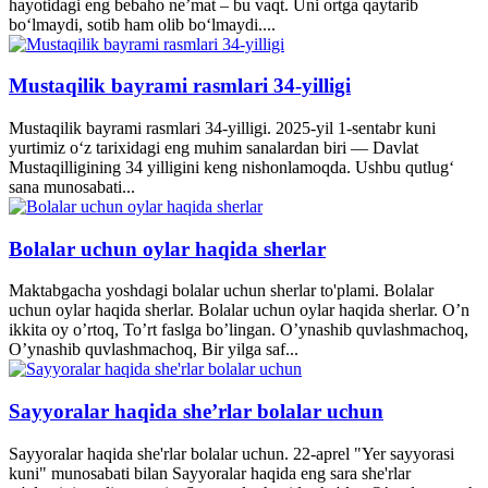
hayotidagi eng bebaho ne’mat – bu vaqt. Uni ortga qaytarib
bo‘lmaydi, sotib ham olib bo‘lmaydi....
Mustaqilik bayrami rasmlari 34-yilligi
Mustaqilik bayrami rasmlari 34-yilligi. 2025-yil 1-sentabr kuni
yurtimiz o‘z tarixidagi eng muhim sanalardan biri — Davlat
Mustaqilligining 34 yilligini keng nishonlamoqda. Ushbu qutlug‘
sana munosabati...
Bolalar uchun oylar haqida sherlar
Maktabgacha yoshdagi bolalar uchun sherlar to'plami. Bolalar
uchun oylar haqida sherlar. Bolalar uchun oylar haqida sherlar. O’n
ikkita oy o’rtoq, To’rt faslga bo’lingan. O’ynashib quvlashmachoq,
O’ynashib quvlashmachoq, Bir yilga saf...
Sayyoralar haqida she’rlar bolalar uchun
Sayyoralar haqida she'rlar bolalar uchun. 22-aprel "Yer sayyorasi
kuni" munosabati bilan Sayyoralar haqida eng sara she'rlar