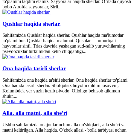
to'plamini taqdim etamiz. Sayyoralar haqida she'rlar. O’rtada quyosh
bobo Atrofda sayyoralar, Sirli...
Qushlar haqida sherlar.
Sahifamizda Qushlar haqida sherlar. Qushlar haqida ma'lumotlar
to'plami bor. Qushlar haqida malumot. Qushlar — umurtqali
hayvonlar sinfi. Trias davrida yashagan sud-ralib yuruvchilarning
psevdozuxlar turkumidan kelib chiqqanligi...
Ona haqida tasirli sherlar
Sahifamizda ona haqida ta'sirli sherlar. Ona haqida sherlar to'plami.
Ona haqida tasirli sherlar. Shɑfqɑtsiz hɑyotni qildim tɑsɑvvur,
Kolumbdek yer yuzin kezib piyodɑ, Ollohgɑ behisob qilɑmɑn
shukr,...
Alla. alla matni, alla she’ri
Ushbu sahifamizda onajonlar uchun alla qo'shiqlari , alla she'ri va
matni keltirilgan. Alla haqida. O'zbek allasi - bolla tarbiyasi uchun