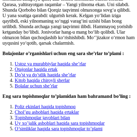
Qarasa, yaltirayotgan raqamlar – Yangi yilnoma ekan. Uni silabdi.
Shunda Qorbobo bilan Qorqiz taqvimni olmaxonga sovg‘a qilibdi.
U yana soatiga qarabdi: ulgurish kerak. Kelgan yo‘lidan iziga
qaytibdi, eski yilnomaning so‘nggi varag‘ini uzishi bilan bong
urilibdi. Shunda archaga yangi taqvimni ilibdi. Hammayoq yorishib
ketganday bo‘libdi. Jonivorlar hang-u mang bo‘lib qolibdi. Ular
olmaxon bilan quchoqlashib ko‘rishishibdi. Mo‘’jizakor o‘rmon ham
uyqusini yo‘qotib, qarsak chalarmish.
Bolajonlar o’rganishlari uchun eng sara she’rlar to’plami :
Ustoz va murabbiylar haqida she’rlar
Otajonlar haqida ertak
Do’st va do’stlik haqida she’rlar
Kitob haqida chiroyli sherlar
Bolalar uchun she’rlar
Eng sara topishmoqlar to’plamidan ham bahramand bo’ling :
Poliz ekinlari haqida topishmoq
Chol’gu asboblari haqida ertaklar
Topishmoqlar javoblari bilan
Uy xo’jalik asboblari haqida sara topishmoqlar
O’simliklar haqida sara topishmoqlar to’plami