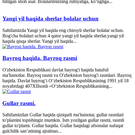
bitilgan shoh asar. Bolalarimizning ruhiyatiga, ko‘ngliga...
Yangi yil haqida sherlar bolalar uchun
Sahifamizda Yangi yil haqida eng chiroyli sherlar bolalar uchun.
Bog'cha bolalari uchun 4 qator yangi yil haqida sherlar.yangi yil
haqida qisqa sherlar. Yangi yil haqida...
Bayroq haqida. Bayroq rasmi
O'zbekiston Respublikasi davlat bayrog'i haqida batafsil
ma'lumotlar. Bayroq rasmi va O'zbekiston bayrog'i rasmlari. Bayroq
haqida. Davlat bayrog‘i O‘zbekiston Respublikasining 1991 yil 18
noyabrdagi 407­XII­sonli «O‘zbekiston Respublikasining...
Gullar rasmi.
Sahifamizdan Gullar haqida qiziqarli ma'lumotar, gullar rasmlari
to'plamini topishingiz mumkin. Ism yozilgan gullar rasmi, rasmli
gullar to'plami. Gullar haqida. Gullar haqidagi afsonalar nafaqat
gulchilik san’atining ajralmas...