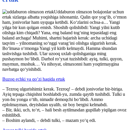
Uddaburon olmaxon bolajonlar uchun
ertak sizlarga albatta yoqishiga ishonamiz. Qalin qor yog‘ib, o‘rmon
ham, jonivorlar ham uyquga ketibdi. Ko‘zlarini ochsa-a… Yangi
yilga bir kun qolgan emish. Shoshib qolishibdi: Yangi yilni kutib
olishga kim chiqadi? Yana, eng baland tog‘ning tepasidagi eng
baland archaga! Muhimi, shartni bajarish kerak: archa uchidagi
taqvim – yilnomaning so‘nggi varag‘ini olishga ulgurish kerak.
Bo‘lmasa o‘rmonga Yangi yil kirib kelmaydi. Hamma shundan
tashvishga tushibdi. Ular uzooq uxlab qolishganiga ming
pushaymon bo‘libdi. Darhol ro‘yxat tuzishibdi: ayiq, tulki, quyon,
maymun, mushuk… Va nihoyat, olmaxonni ham yoqtirmaygina
navbatga qo‘yishibdi.
Buzoq echki va qo’zi haqida ertak
– Tezroq ulgurishimiz kerak. Tezroq! – debdi jonivorlar bir-biriga.
Ayiq tepaga chiqishni boshlabdi-yu, zumda qaytib tushibdi. Tulki u
yon-bu yonga o‘tib, nimadir demoqchi bo‘libdi. Ammo
eplolmayman, deyishdan uyalib, sir boy bergisi kelmabdi.
– Bir, ikki, uch, to‘rt, – hali besh aytilmasdan gupillab yiqilgan ovoz
eshitilibdi.
– Boshim aylandi, – debdi tulki, – mazam yo‘q edi.