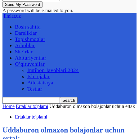
A password will be e-mailed to you.
Ilmlar.uz
Bosh sahifa
Darsliklar
Topishmoqlar
Arboblar
She’rlar
Abituriyentlar
O’qituvchilar
Imtihon Javoblari 2024
Ish rejalar
Attestatsiya
Testlar
Home
Ertaklar to'plami
Uddaburon olmaxon bolajonlar uchun ertak
Ertaklar to'plami
Uddaburon olmaxon bolajonlar uchun
ertak