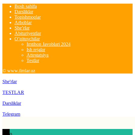
Bosh sahifa
Darsliklar
Topishmoqlar
Arboblar
She’rlar
Abituriyentlar
O’qituvchilar
Imtihon Javoblari 2024
Ish rejalar
Attestatsiya
Testlar
© www.ilmlar.uz
She'rlar
TESTLAR
Darsliklar
Telegram
0