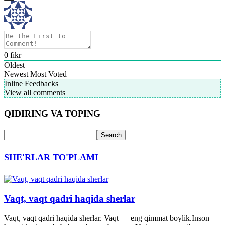
0
fikr
Oldest
Newest
Most Voted
Inline Feedbacks
View all comments
QIDIRING VA TOPING
SHE'RLAR TO'PLAMI
Vaqt, vaqt qadri haqida sherlar
Vaqt, vaqt qadri haqida sherlar. Vaqt — eng qimmat boylik.Inson