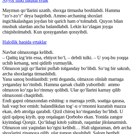
Ayyor tulki haqida ertak
Maymun qo‘llarini uzatib, shoxga tirmasha boshlabdi. Hamma
“zo‘r-zo‘r” deya baqiribdi. Ammo archaning shoxlari
ingichkalashgan joydan bir qarich ham o‘tolmabdi. Quyon bilan
mushuk ulardan ancha balandlabdi. Lekin ko‘zlagan joyga
chiqisholmabdi. Kun qoraygandan qorayibdi.
Halollik haqida ertaklar
Navbat olmaxonga kelibdi.
– Qattiq izg‘irin essa, ehtiyot bo‘l, – debdi tulki. – U yoq-bu yoqqa
uchib ketsang, seni qidirib yurmaylik.
Olmaxon jajji qo‘llarini puflab isitganday bo‘libdi. So‘ng bir sakrab,
archa shoxlariga tirmashibdi.
Yana sanoq boshlanibdi: yetti deganda, olmaxon olislab marraga
yetganday ko‘rinibdi. Hamma qarsak chalib yuboribdi: ammo
olmaxon ko‘zga ko‘rinmay qolibdi. Ular qo‘llarini karnay qilib
olmaxonni chaqiribdi.
Endi gapni olmaxondan eshiting: u marraga yetib, soatiga qarasa,
hali vaqt bor emish: balandlikdan tog‘-u o‘rmonni kuzatish mazza
ekan, deb atrofga qarabdi. Qizil chiroq ko‘ringanday bo‘libdi. U
qizil qalpoq kiyib, qop orqalagan Qorbobo ekan. Yonida zangor
kiyimdagi Qorqiz. Qo‘lidagi kitob yaltirab, raqamlar jilolanarmish.
Olmaxon uni yaqindan ko‘rgisi kelibdi… Hali ulguraman, deb archa
shoxlarini zinapoya qilib, ular tomon shoshibdi. Salom beribdi.