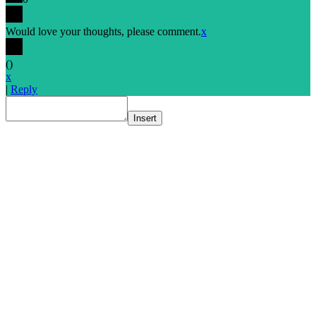
Would love your thoughts, please comment.
x
(
)
x
|
Reply
Insert