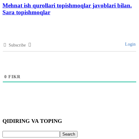
Mehnat ish qurollari topishmoqlar javoblari bilan.
Sara topishmoqlar
Login
Subscribe
0
FIKR
QIDIRING VA TOPING