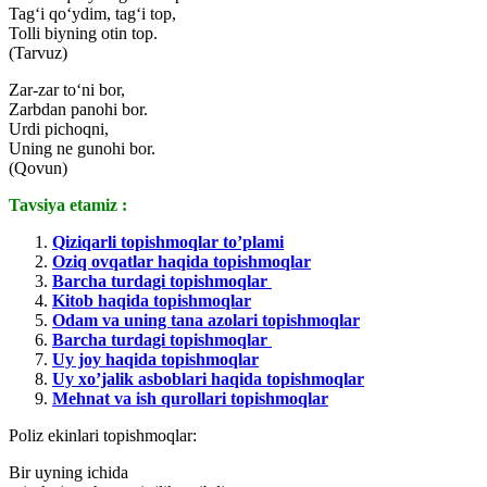
Tag‘i qo‘ydim, tag‘i top,
Tolli biyning otin top.
(Tarvuz)
Zar-zar to‘ni bor,
Zarbdan panohi bor.
Urdi pichoqni,
Uning ne gunohi bor.
(Qovun)
Tavsiya etamiz :
Qiziqarli topishmoqlar to’plami
Oziq ovqatlar haqida topishmoqlar
Barcha turdagi topishmoqlar
Kitob haqida topishmoqlar
Odam va uning tana azolari topishmoqlar
Barcha turdagi topishmoqlar
Uy joy haqida topishmoqlar
Uy xo’jalik asboblari haqida topishmoqlar
Mehnat va ish qurollari topishmoqlar
Poliz ekinlari topishmoqlar:
Bir uyning ichida