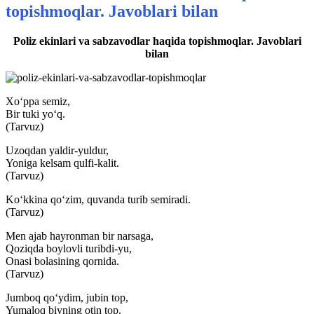
topishmoqlar. Javoblari bilan
Poliz ekinlari va sabzavodlar haqida topishmoqlar. Javoblari
bilan
Xo‘ppa semiz,
Bir tuki yo‘q.
(Tarvuz)
Uzoqdan yaldir-yuldur,
Yoniga kelsam qulfi-kalit.
(Tarvuz)
Ko‘kkina qo‘zim, quvanda turib semiradi.
(Tarvuz)
Men ajab hayronman bir narsaga,
Qoziqda boylovli turibdi-yu,
Onasi bolasining qornida.
(Tarvuz)
Jumboq qo‘ydim, jubin top,
Yumaloq biyning otin top.