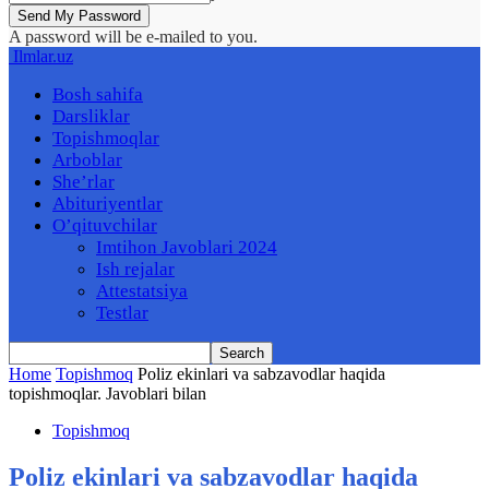
A password will be e-mailed to you.
Ilmlar.uz
Bosh sahifa
Darsliklar
Topishmoqlar
Arboblar
She’rlar
Abituriyentlar
O’qituvchilar
Imtihon Javoblari 2024
Ish rejalar
Attestatsiya
Testlar
Home
Topishmoq
Poliz ekinlari va sabzavodlar haqida
topishmoqlar. Javoblari bilan
Topishmoq
Poliz ekinlari va sabzavodlar haqida