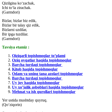
Qizilgina ko‘zachak,
Ichi to‘la zirachak.
(Garmdori)
Bizlar, bizlar biz edik,
Bizlar bir talay qiz edik,
Bizlarni uzdilar,
Bir ipga tuzdilar.
(Garmdori)
Tavsiya etamiz :
Qiziqarli topishmoqlar to’plami
Oziq ovqatlar haqida topishmoqlar
Barcha turdagi topishmoqlar
Kitob haqida topishmoqlar
Odam va uning tana azolari topishmoqlar
Barcha turdagi topishmoqlar
Uy joy haqida topishmoqlar
Uy xo’jalik asboblari haqida topishmoqlar
Mehnat va ish qurollari topishmoqlar
Yer ustida mushtday quyruq.
(Qo‘ziqorin)