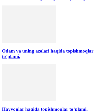
Odam va uning azolari haqida topishmoqlar
to’plami.
Hayvonlar haqida topishmoqlar to’plami.