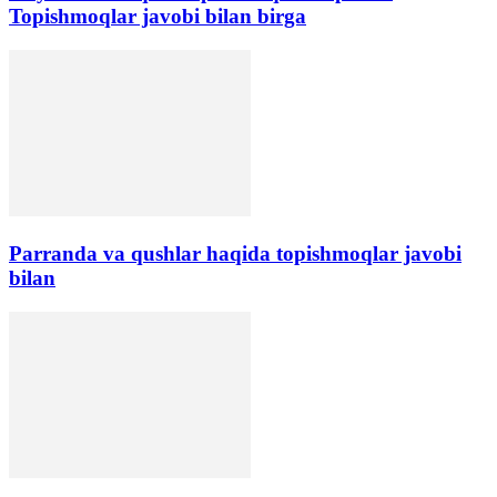
Topishmoqlar javobi bilan birga
Parranda va qushlar haqida topishmoqlar javobi
bilan