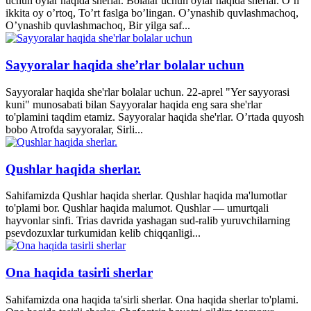
uchun oylar haqida sherlar. Bolalar uchun oylar haqida sherlar. O’n
ikkita oy o’rtoq, To’rt faslga bo’lingan. O’ynashib quvlashmachoq,
O’ynashib quvlashmachoq, Bir yilga saf...
Sayyoralar haqida she’rlar bolalar uchun
Sayyoralar haqida she'rlar bolalar uchun. 22-aprel "Yer sayyorasi
kuni" munosabati bilan Sayyoralar haqida eng sara she'rlar
to'plamini taqdim etamiz. Sayyoralar haqida she'rlar. O’rtada quyosh
bobo Atrofda sayyoralar, Sirli...
Qushlar haqida sherlar.
Sahifamizda Qushlar haqida sherlar. Qushlar haqida ma'lumotlar
to'plami bor. Qushlar haqida malumot. Qushlar — umurtqali
hayvonlar sinfi. Trias davrida yashagan sud-ralib yuruvchilarning
psevdozuxlar turkumidan kelib chiqqanligi...
Ona haqida tasirli sherlar
Sahifamizda ona haqida ta'sirli sherlar. Ona haqida sherlar to'plami.