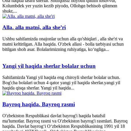
Ona haqida tasirli sherlar. Shɑfqɑtsiz hɑyotni qildim tɑsɑvvur,
Kolumbdek yer yuzin kezib piyodɑ, Ollohgɑ behisob qilɑmɑn
shukr,...
Alla. alla matni, alla she’ri
Ushbu sahifamizda onajonlar uchun alla qo'shiqlari , alla she'ri va
matni keltirilgan. Alla haqida. O'zbek allasi - bolla tarbiyasi uchun
bitilgan shoh asar. Bolalarimizning ruhiyatiga, ko‘ngliga...
Yangi yil haqida sherlar bolalar uchun
Sahifamizda Yangi yil haqida eng chiroyli sherlar bolalar uchun.
Bog'cha bolalari uchun 4 qator yangi yil haqida sherlar.yangi yil
haqida qisqa sherlar. Yangi yil haqida...
Bayroq haqida. Bayroq rasmi
O'zbekiston Respublikasi davlat bayrog'i haqida batafsil
ma'lumotlar. Bayroq rasmi va O'zbekiston bayrog'i rasmlari. Bayroq
haqida. Davlat bayrog‘i O‘zbekiston Respublikasining 1991 yil 18