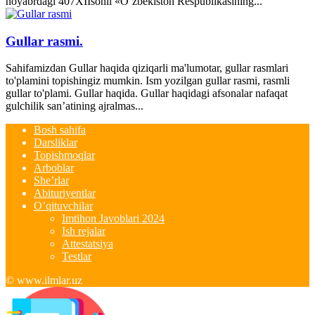
noyabrdagi 407­XII­sonli «O‘zbekiston Respublikasining...
Gullar rasmi.
Sahifamizdan Gullar haqida qiziqarli ma'lumotar, gullar rasmlari
to'plamini topishingiz mumkin. Ism yozilgan gullar rasmi, rasmli
gullar to'plami. Gullar haqida. Gullar haqidagi afsonalar nafaqat
gulchilik san’atining ajralmas...
Bosh sahifa
Darsliklar
Topishmoqlar
Arboblar
She’rlar
Abituriyentlar
O’qituvchilar
Imtihon Javoblari 2024
Ish rejalar
Attestatsiya
Testlar
© www.ilmlar.uz