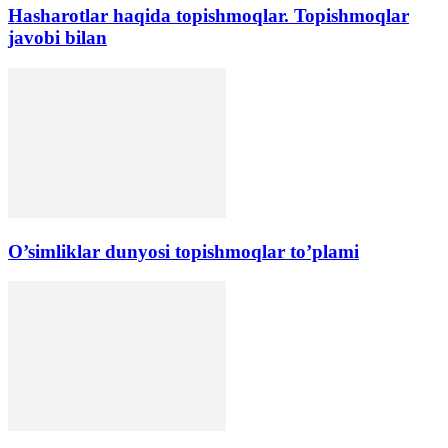
Hasharotlar haqida topishmoqlar. Topishmoqlar
javobi bilan
O’simliklar dunyosi topishmoqlar to’plami