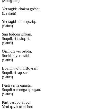
(Sholg‘om)
Yer tagida chaksa go‘sht.
(Lavlagi)
Yer tagida oltin qoziq.
(Sabzi)
Sari bobom ichkari,
Soqollari tashqari.
(Sabzi)
Qizil qiz yer ostida,
Sochlari yer ustida.
(Sabzi)
Boyning o‘g‘li Boysari,
Soqollari sap-sari.
(Sabzi)
Iyagi yerga qaragan,
Soqoli osmonga qaragan.
(Sabzi)
Past-past bo‘yi bor,
Yetti qavat to‘ni bor.