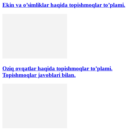
Ekin va o’simliklar haqida topishmoqlar to’plami.
Oziq ovqatlar haqida topishmoqlar to’plami.
Topishmoqlar javoblari bilan.