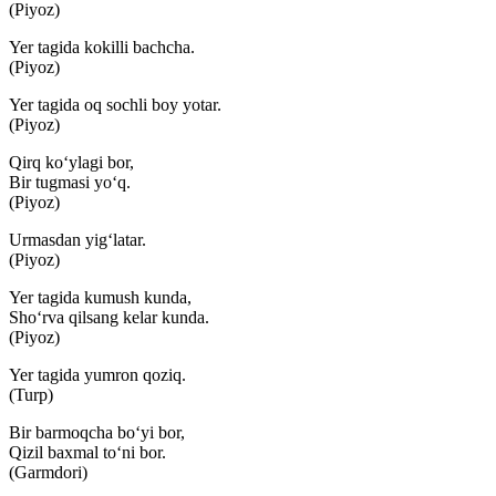
(Piyoz)
Yer tagida kokilli bachcha.
(Piyoz)
Yer tagida oq sochli boy yotar.
(Piyoz)
Qirq ko‘ylagi bor,
Bir tugmasi yo‘q.
(Piyoz)
Urmasdan yig‘latar.
(Piyoz)
Yer tagida kumush kunda,
Sho‘rva qilsang kelar kunda.
(Piyoz)
Yer tagida yumron qoziq.
(Turp)
Bir barmoqcha bo‘yi bor,
Qizil baxmal to‘ni bor.
(Garmdori)