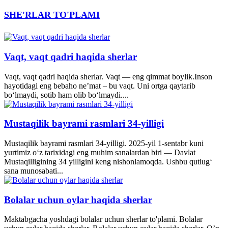
SHE'RLAR TO'PLAMI
Vaqt, vaqt qadri haqida sherlar
Vaqt, vaqt qadri haqida sherlar. Vaqt — eng qimmat boylik.Inson
hayotidagi eng bebaho ne’mat – bu vaqt. Uni ortga qaytarib
bo‘lmaydi, sotib ham olib bo‘lmaydi....
Mustaqilik bayrami rasmlari 34-yilligi
Mustaqilik bayrami rasmlari 34-yilligi. 2025-yil 1-sentabr kuni
yurtimiz o‘z tarixidagi eng muhim sanalardan biri — Davlat
Mustaqilligining 34 yilligini keng nishonlamoqda. Ushbu qutlug‘
sana munosabati...
Bolalar uchun oylar haqida sherlar
Maktabgacha yoshdagi bolalar uchun sherlar to'plami. Bolalar