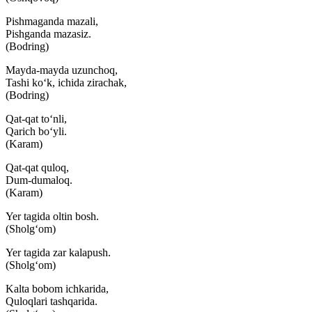
Pishmaganda mazali,
Pishganda mazasiz.
(Bodring)
Mayda-mayda uzunchoq,
Tashi ko‘k, ichida zirachak,
(Bodring)
Qat-qat to‘nli,
Qarich bo‘yli.
(Karam)
Qat-qat quloq,
Dum-dumaloq.
(Karam)
Yer tagida oltin bosh.
(Sholg‘om)
Yer tagida zar kalapush.
(Sholg‘om)
Kalta bobom ichkarida,
Quloqlari tashqarida.