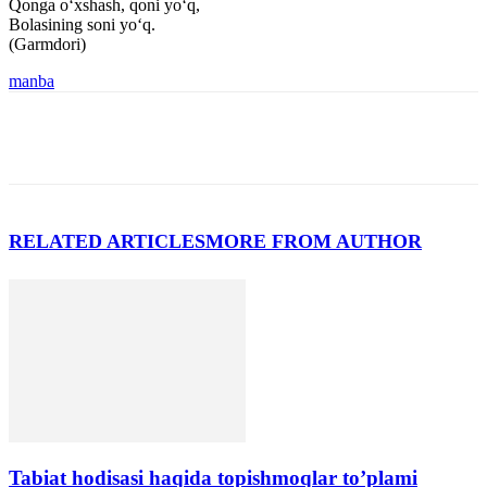
Qonga o‘xshash, qoni yo‘q,
Bolasining soni yo‘q.
(Garmdori)
manba
RELATED ARTICLES
MORE FROM AUTHOR
Tabiat hodisasi haqida topishmoqlar to’plami