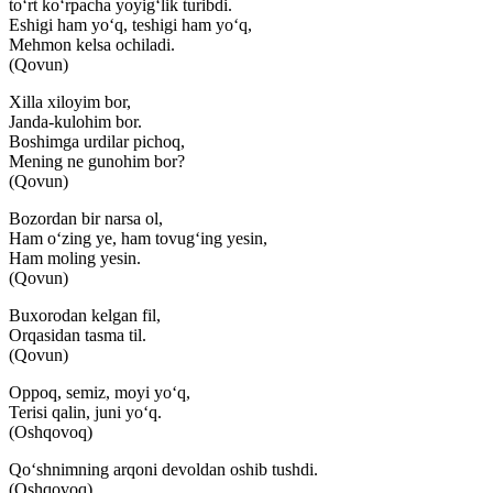
to‘rt ko‘rpacha yoyig‘lik turibdi.
Eshigi ham yo‘q, teshigi ham yo‘q,
Mehmon kelsa ochiladi.
(Qovun)
Xilla xiloyim bor,
Janda-kulohim bor.
Boshimga urdilar pichoq,
Mening ne gunohim bor?
(Qovun)
Bozordan bir narsa ol,
Ham o‘zing ye, ham tovug‘ing yesin,
Ham moling yesin.
(Qovun)
Buxorodan kelgan fil,
Orqasidan tasma til.
(Qovun)
Oppoq, semiz, moyi yo‘q,
Terisi qalin, juni yo‘q.
(Oshqovoq)
Qo‘shnimning arqoni devoldan oshib tushdi.
(Oshqovoq)