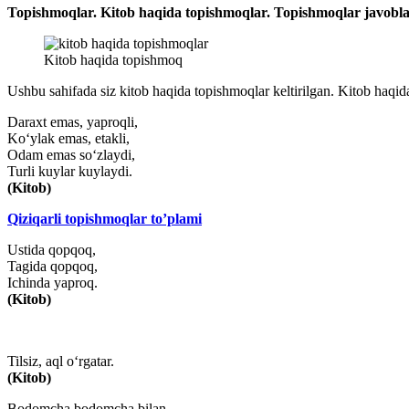
Topishmoqlar. Kitob haqida topishmoqlar. Topishmoqlar javoblar
Kitob haqida topishmoq
Ushbu sahifada siz kitob haqida topishmoqlar keltirilgan. Kitob haqi
Daraxt emas, yaproqli,
Ko‘ylak emas, etakli,
Odam emas so‘zlaydi,
Turli kuylar kuylaydi.
(Kitob)
Qiziqarli topishmoqlar to’plami
Ustida qopqoq,
Tagida qopqoq,
Ichinda yaproq.
(Kitob)
Tilsiz, aql o‘rgatar.
(Kitob)
Bodomcha bodomcha bilan,