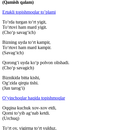
(Qamish qalam)
Ertakli topishmoqlar to’plami
To‘rda turgan to‘rt yigit,
To‘rtovi ham mard yigit.
(Cho‘p savag‘ich)
Bizning uyda to‘rt kampir,
To‘rtovi ham mard kampir.
(Savag‘ich)
Qorong‘i uyda ko‘p polvon olishadi.
(Cho‘p savagich)
Biznikida bitta kishi,
Og‘zida qirqta tishi.
(Jun tarog‘i)
O’yinchoqlar haqida topishmoqlar
Oqqina kuchuk xov-xov etdi,
Qorni to‘yib ag‘nab ketdi.
(Urchuq)
To‘rt oy, yigirma to‘rt yulduz.