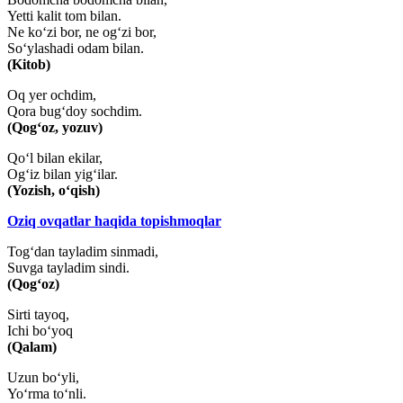
Yetti kalit tom bilan.
Ne ko‘zi bor, ne og‘zi bor,
So‘ylashadi odam bilan.
(Kitob)
Oq yer ochdim,
Qora bug‘doy sochdim.
(Qog‘oz, yozuv)
Qo‘l bilan ekilar,
Og‘iz bilan yig‘ilar.
(Yozish, o‘qish)
Oziq ovqatlar haqida topishmoqlar
Tog‘dan tayladim sinmadi,
Suvga tayladim sindi.
(Qog‘oz)
Sirti tayoq,
Ichi bo‘yoq
(Qalam)
Uzun bo‘yli,
Yo‘rma to‘nli.