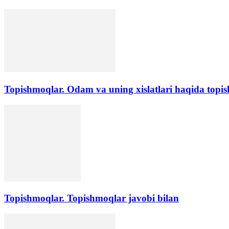
Topishmoqlar. Odam va uning xislatlari haqida topis
Topishmoqlar. Topishmoqlar javobi bilan