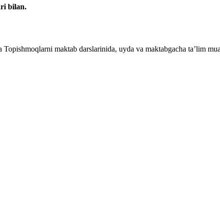
i bilan.
da Topishmoqlarni maktab darslarinida, uyda va maktabgacha ta’lim muas