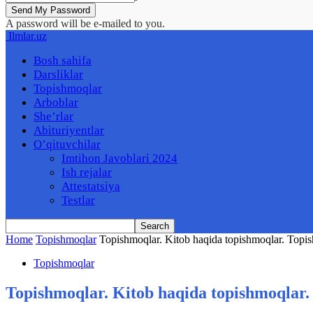
A password will be e-mailed to you.
Ilmlar.uz
Bosh sahifa
Darsliklar
Topishmoqlar
Arboblar
She’rlar
Abituriyentlar
O’qituvchilar
Imtihon Javoblari 2024
Ish rejalar
Attestatsiya
Testlar
Home
Topishmoqlar
Topishmoqlar. Kitob haqida topishmoqlar. Topis
Topishmoqlar
Topishmoqlar. Kitob haqida topishmoqlar.