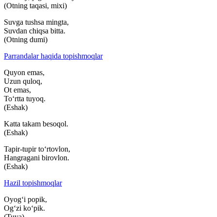
(Otning taqasi, mixi)
Suvga tushsa mingta,
Suvdan chiqsa bitta.
(Otning dumi)
Parrandalar haqida topishmoqlar
Quyon emas,
Uzun quloq,
Ot emas,
To‘rtta tuyoq.
(Eshak)
Katta takam besoqol.
(Eshak)
Tapir-tupir to‘rtovlon,
Hangragani birovlon.
(Eshak)
Hazil topishmoqlar
Oyog‘i popik,
Og‘zi ko‘pik.
(Tuya)