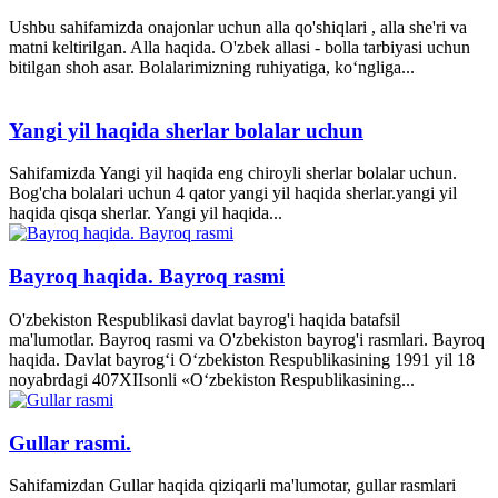
Ushbu sahifamizda onajonlar uchun alla qo'shiqlari , alla she'ri va
matni keltirilgan. Alla haqida. O'zbek allasi - bolla tarbiyasi uchun
bitilgan shoh asar. Bolalarimizning ruhiyatiga, ko‘ngliga...
Yangi yil haqida sherlar bolalar uchun
Sahifamizda Yangi yil haqida eng chiroyli sherlar bolalar uchun.
Bog'cha bolalari uchun 4 qator yangi yil haqida sherlar.yangi yil
haqida qisqa sherlar. Yangi yil haqida...
Bayroq haqida. Bayroq rasmi
O'zbekiston Respublikasi davlat bayrog'i haqida batafsil
ma'lumotlar. Bayroq rasmi va O'zbekiston bayrog'i rasmlari. Bayroq
haqida. Davlat bayrog‘i O‘zbekiston Respublikasining 1991 yil 18
noyabrdagi 407­XII­sonli «O‘zbekiston Respublikasining...
Gullar rasmi.
Sahifamizdan Gullar haqida qiziqarli ma'lumotar, gullar rasmlari