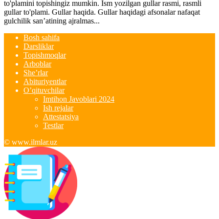
to'plamini topishingiz mumkin. Ism yozilgan gullar rasmi, rasmli
gullar to'plami. Gullar haqida. Gullar haqidagi afsonalar nafaqat
gulchilik san’atining ajralmas...
Bosh sahifa
Darsliklar
Topishmoqlar
Arboblar
She’rlar
Abituriyentlar
O’qituvchilar
Imtihon Javoblari 2024
Ish rejalar
Attestatsiya
Testlar
© www.ilmlar.uz