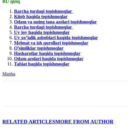
BU qiziq
Barcha turdagi topishmoqlar
Kitob haqida topishmoqlar
Odam va uning tana azolari topishmoqlar
Barcha turdagi topishmoqlar
Uy joy haqida topishmoqlar
Uy xo’jalik asboblari haqida topishmoqlar
Mehnat va ish qurollari topishmoqlar
O’simliklar topishmoqlar
Hasharotlar haqida topishmoqlar
Odam azolari haqida topishmoqlar
Tabiat haqida topishmoqlar
Manba
RELATED ARTICLES
MORE FROM AUTHOR