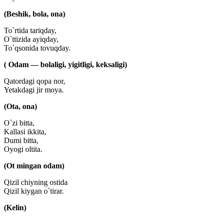
(Beshik, bola, ona)
To`rtida tariqday,
O`ttizida ayiqday,
To`qsonida tovuqday.
( Odam — bolaligi, yigitligi, keksaligi)
Qatordagi qopa nor,
Yetakdagi jir moya.
(Ota, ona)
O`zi bitta,
Kallasi ikkita,
Dumi bitta,
Oyogi oltita.
(Ot mingan odam)
Qizil chiyning ostida
Qizil kiygan o`tirar.
(Kelin)