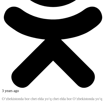
3 years ago
Oʻzbekistonda bor chet elda yoʻq chet elda bor Oʻzbekistonda yoʻq