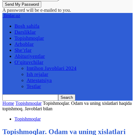
A password will be e-mailed to you.
Ilmlar.uz
Bosh sahifa
Darsliklar
Topishmoqlar
Arboblar
She’rlar
Abituriyentlar
O’qituvchilar
Imtihon Javoblari 2024
Ish rejalar
Attestatsiya
Testlar
Home
Topishmoqlar
Topishmoqlar. Odam va uning xislatlari haqida
topishmoq. Javoblari bilan
Topishmoqlar
Topishmoqlar. Odam va uning xislatlari