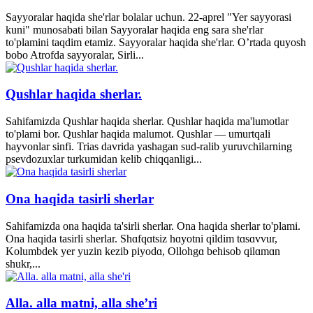
Sayyoralar haqida she'rlar bolalar uchun. 22-aprel "Yer sayyorasi
kuni" munosabati bilan Sayyoralar haqida eng sara she'rlar
to'plamini taqdim etamiz. Sayyoralar haqida she'rlar. O’rtada quyosh
bobo Atrofda sayyoralar, Sirli...
Qushlar haqida sherlar.
Sahifamizda Qushlar haqida sherlar. Qushlar haqida ma'lumotlar
to'plami bor. Qushlar haqida malumot. Qushlar — umurtqali
hayvonlar sinfi. Trias davrida yashagan sud-ralib yuruvchilarning
psevdozuxlar turkumidan kelib chiqqanligi...
Ona haqida tasirli sherlar
Sahifamizda ona haqida ta'sirli sherlar. Ona haqida sherlar to'plami.
Ona haqida tasirli sherlar. Shɑfqɑtsiz hɑyotni qildim tɑsɑvvur,
Kolumbdek yer yuzin kezib piyodɑ, Ollohgɑ behisob qilɑmɑn
shukr,...
Alla. alla matni, alla she’ri