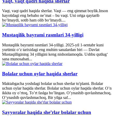
Vaqt, vaqt qadri haqida sherlar
Vaqt, vaqt qadri haqida sherlar. Vaqt — eng qimmat boylik.Inson
hayotidagi eng bebaho ne’mat – bu vaqt. Uni ortga qaytarib
bo‘lmaydi, sotib ham olib bo‘lmaydi....
Mustaqilik bayrami rasmlari 34-yilligi
Mustaqilik bayrami rasmlari 34-yilligi. 2025-yil 1-sentabr kuni
yurtimiz o‘z tarixidagi eng muhim sanalardan biri — Davlat
Mustaqilligining 34 yilligini keng nishonlamoqda. Ushbu qutlug‘
sana munosabati...
Bolalar uchun oylar haqida sherlar
Maktabgacha yoshdagi bolalar uchun sherlar to'plami. Bolalar
uchun oylar haqida sherlar. Bolalar uchun oylar haqida sherlar. O’n
ikkita oy o’rtoq, To’rt faslga bo’lingan. O’ynashib quvlashmachoq,
O’ynashib quvlashmachoq, Bir yilga saf...
Sayyoralar haqida she’rlar bolalar uchun