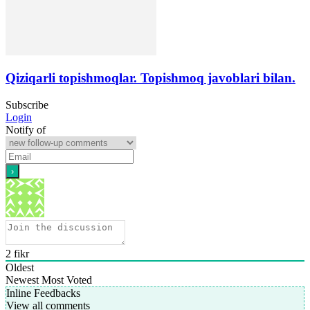
Qiziqarli topishmoqlar. Topishmoq javoblari bilan.
Subscribe
Login
Notify of
2
fikr
Oldest
Newest
Most Voted
Inline Feedbacks
View all comments