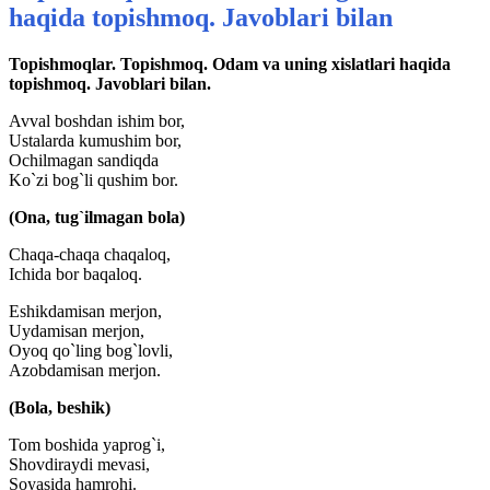
haqida topishmoq. Javoblari bilan
Topishmoqlar. Topishmoq. Odam va uning xislatlari haqida
topishmoq. Javoblari bilan.
Avval boshdan ishim bor,
Ustalarda kumushim bor,
Ochilmagan sandiqda
Ko`zi bog`li qushim bor.
(Ona, tug`ilmagan bola)
Chaqa-chaqa chaqaloq,
Ichida bor baqaloq.
Eshikdamisan merjon,
Uydamisan merjon,
Oyoq qo`ling bog`lovli,
Azobdamisan merjon.
(Bola, beshik)
Tom boshida yaprog`i,
Shovdiraydi mevasi,
Soyasida hamrohi.