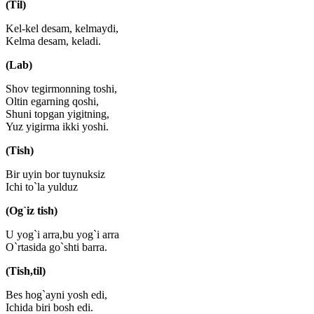
(Til)
Kel-kel desam, kelmaydi,
Kelma desam, keladi.
(Lab)
Shov tegirmonning toshi,
Oltin egarning qoshi,
Shuni topgan yigitning,
Yuz yigirma ikki yoshi.
(Tish)
Bir uyin bor tuynuksiz
Ichi to`la yulduz
(Og`iz tish)
U yog`i arra,bu yog`i arra
O`rtasida go`shti barra.
(Tish,til)
Bes hog`ayni yosh edi,
Ichida biri bosh edi.