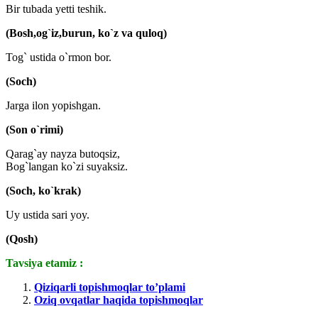
Bir tubada yetti teshik.
(Bosh,og`iz,burun, ko`z va quloq)
Tog` ustida o`rmon bor.
(Soch)
Jarga ilon yopishgan.
(Son o`rimi)
Qarag`ay nayza butoqsiz,
Bog`langan ko`zi suyaksiz.
(Soch, ko`krak)
Uy ustida sari yoy.
(Qosh)
Tavsiya etamiz :
Qiziqarli topishmoqlar to’plami
Oziq ovqatlar haqida topishmoqlar