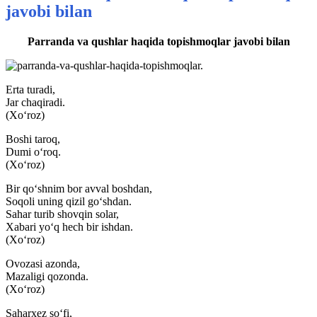
javobi bilan
Parranda va qushlar haqida topishmoqlar javobi bilan
Erta turadi,
Jar chaqiradi.
(Xo‘roz)
Boshi taroq,
Dumi o‘roq.
(Xo‘roz)
Bir qo‘shnim bor avval boshdan,
Soqoli uning qizil go‘shdan.
Sahar turib shovqin solar,
Xabari yo‘q hech bir ishdan.
(Xo‘roz)
Ovozasi azonda,
Mazaligi qozonda.
(Xo‘roz)
Saharxez so‘fi,