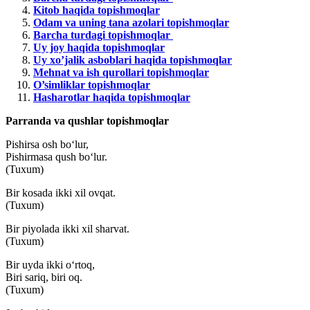
Kitob haqida topishmoqlar
Odam va uning tana azolari topishmoqlar
Barcha turdagi topishmoqlar
Uy joy haqida topishmoqlar
Uy xo’jalik asboblari haqida topishmoqlar
Mehnat va ish qurollari topishmoqlar
O’simliklar topishmoqlar
Hasharotlar haqida topishmoqlar
Parranda va qushlar topishmoqlar
Pishirsa osh bo‘lur,
Pishirmasa qush bo‘lur.
(Tuxum)
Bir kosada ikki xil ovqat.
(Tuxum)
Bir piyolada ikki xil sharvat.
(Tuxum)
Bir uyda ikki o‘rtoq,
Biri sariq, biri oq.
(Tuxum)