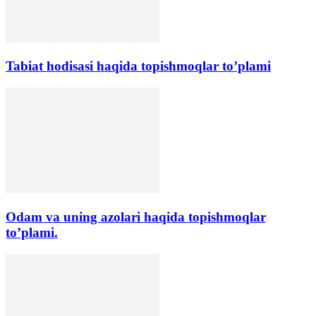
Tabiat hodisasi haqida topishmoqlar to’plami
Odam va uning azolari haqida topishmoqlar
to’plami.