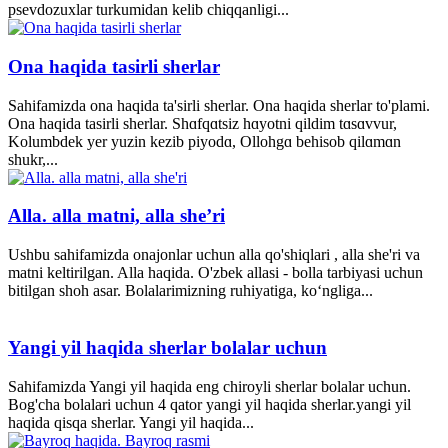
psevdozuxlar turkumidan kelib chiqqanligi...
Ona haqida tasirli sherlar
Sahifamizda ona haqida ta'sirli sherlar. Ona haqida sherlar to'plami.
Ona haqida tasirli sherlar. Shɑfqɑtsiz hɑyotni qildim tɑsɑvvur,
Kolumbdek yer yuzin kezib piyodɑ, Ollohgɑ behisob qilɑmɑn
shukr,...
Alla. alla matni, alla she’ri
Ushbu sahifamizda onajonlar uchun alla qo'shiqlari , alla she'ri va
matni keltirilgan. Alla haqida. O'zbek allasi - bolla tarbiyasi uchun
bitilgan shoh asar. Bolalarimizning ruhiyatiga, ko‘ngliga...
Yangi yil haqida sherlar bolalar uchun
Sahifamizda Yangi yil haqida eng chiroyli sherlar bolalar uchun.
Bog'cha bolalari uchun 4 qator yangi yil haqida sherlar.yangi yil
haqida qisqa sherlar. Yangi yil haqida...