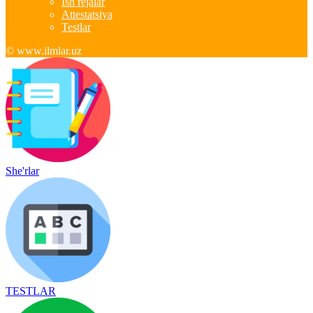
Ish rejalar
Attestatsiya
Testlar
© www.ilmlar.uz
She'rlar
TESTLAR