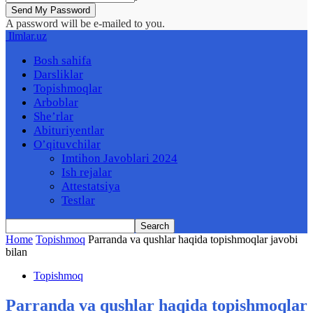
A password will be e-mailed to you.
Ilmlar.uz
Bosh sahifa
Darsliklar
Topishmoqlar
Arboblar
She’rlar
Abituriyentlar
O’qituvchilar
Imtihon Javoblari 2024
Ish rejalar
Attestatsiya
Testlar
Home
Topishmoq
Parranda va qushlar haqida topishmoqlar javobi
bilan
Topishmoq
Parranda va qushlar haqida topishmoqlar