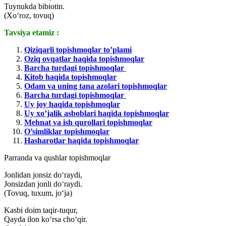
Tuynukda bibiotin.
(Xo‘roz, tovuq)
Tavsiya etamiz :
Qiziqarli topishmoqlar to’plami
Oziq ovqatlar haqida topishmoqlar
Barcha turdagi topishmoqlar
Kitob haqida topishmoqlar
Odam va uning tana azolari topishmoqlar
Barcha turdagi topishmoqlar
Uy joy haqida topishmoqlar
Uy xo’jalik asboblari haqida topishmoqlar
Mehnat va ish qurollari topishmoqlar
O’simliklar topishmoqlar
Hasharotlar haqida topishmoqlar
Parranda va qushlar topishmoqlar
Jonlidan jonsiz do‘raydi,
Jonsizdan jonli do‘raydi.
(Tovuq, tuxum, jo‘ja)
Kasbi doim taqir-tuqur,
Qayda ilon ko‘rsa cho‘qir.