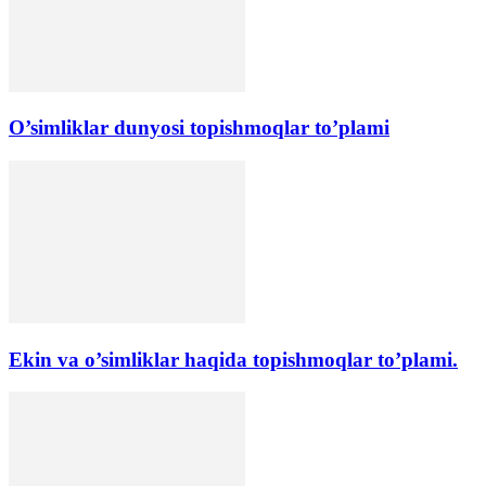
O’simliklar dunyosi topishmoqlar to’plami
Ekin va o’simliklar haqida topishmoqlar to’plami.