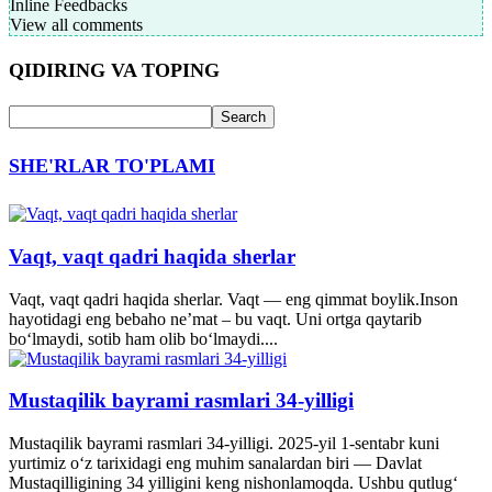
Inline Feedbacks
View all comments
QIDIRING VA TOPING
SHE'RLAR TO'PLAMI
Vaqt, vaqt qadri haqida sherlar
Vaqt, vaqt qadri haqida sherlar. Vaqt — eng qimmat boylik.Inson
hayotidagi eng bebaho ne’mat – bu vaqt. Uni ortga qaytarib
bo‘lmaydi, sotib ham olib bo‘lmaydi....
Mustaqilik bayrami rasmlari 34-yilligi
Mustaqilik bayrami rasmlari 34-yilligi. 2025-yil 1-sentabr kuni
yurtimiz o‘z tarixidagi eng muhim sanalardan biri — Davlat
Mustaqilligining 34 yilligini keng nishonlamoqda. Ushbu qutlug‘