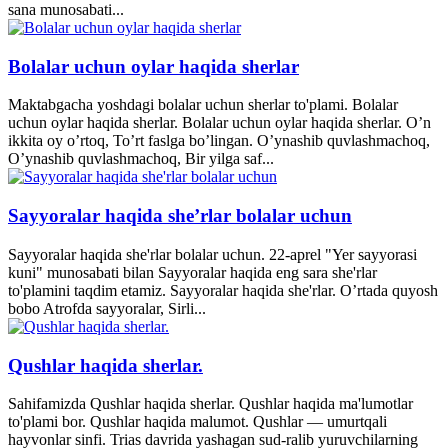
sana munosabati...
Bolalar uchun oylar haqida sherlar
Maktabgacha yoshdagi bolalar uchun sherlar to'plami. Bolalar
uchun oylar haqida sherlar. Bolalar uchun oylar haqida sherlar. O’n
ikkita oy o’rtoq, To’rt faslga bo’lingan. O’ynashib quvlashmachoq,
O’ynashib quvlashmachoq, Bir yilga saf...
Sayyoralar haqida she’rlar bolalar uchun
Sayyoralar haqida she'rlar bolalar uchun. 22-aprel "Yer sayyorasi
kuni" munosabati bilan Sayyoralar haqida eng sara she'rlar
to'plamini taqdim etamiz. Sayyoralar haqida she'rlar. O’rtada quyosh
bobo Atrofda sayyoralar, Sirli...
Qushlar haqida sherlar.
Sahifamizda Qushlar haqida sherlar. Qushlar haqida ma'lumotlar
to'plami bor. Qushlar haqida malumot. Qushlar — umurtqali
hayvonlar sinfi. Trias davrida yashagan sud-ralib yuruvchilarning