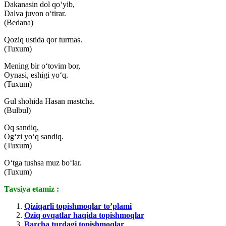
Dakanasin dol qo‘yib,
Dalva juvon o‘tirar.
(Bedana)
Qoziq ustida qor turmas.
(Tuxum)
Mening bir o‘tovim bor,
Oynasi, eshigi yo‘q.
(Tuxum)
Gul shohida Hasan mastcha.
(Bulbul)
Oq sandiq,
Og‘zi yo‘q sandiq.
(Tuxum)
O‘tga tushsa muz bo‘lar.
(Tuxum)
Tavsiya etamiz :
Qiziqarli topishmoqlar to’plami
Oziq ovqatlar haqida topishmoqlar
Barcha turdagi topishmoqlar