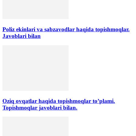
Poliz ekinlari va sabzavodlar haqida topishmoqlar.
Javoblari bilan
Oziq ovqatlar haqida topishmoqlar to’plami.
Topishmoqlar javoblari bilan.