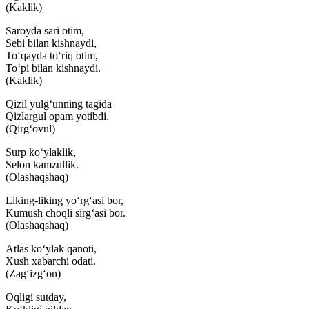
(Kaklik)
Saroyda sari otim,
Sebi bilan kishnaydi,
To‘qayda to‘riq otim,
To‘pi bilan kishnaydi.
(Kaklik)
Qizil yulg‘unning tagida
Qizlargul opam yotibdi.
(Qirg‘ovul)
Surp ko‘ylaklik,
Selon kamzullik.
(Olashaqshaq)
Liking-liking yo‘rg‘asi bor,
Kumush choqli sirg‘asi bor.
(Olashaqshaq)
Atlas ko‘ylak qanoti,
Xush xabarchi odati.
(Zag‘izg‘on)
Oqligi sutday,