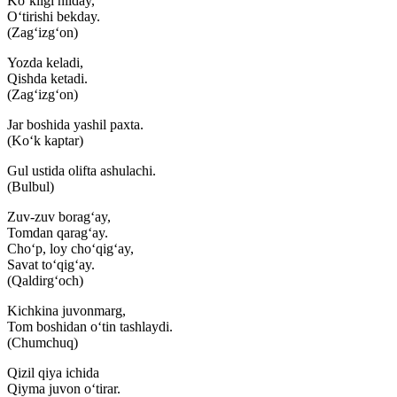
Ko‘kligi nilday,
O‘tirishi bekday.
(Zag‘izg‘on)
Yozda keladi,
Qishda ketadi.
(Zag‘izg‘on)
Jar boshida yashil paxta.
(Ko‘k kaptar)
Gul ustida olifta ashulachi.
(Bulbul)
Zuv-zuv borag‘ay,
Tomdan qarag‘ay.
Cho‘p, loy cho‘qig‘ay,
Savat to‘qig‘ay.
(Qaldirg‘och)
Kichkina juvonmarg,
Tom boshidan o‘tin tashlaydi.
(Chumchuq)
Qizil qiya ichida
Qiyma juvon o‘tirar.