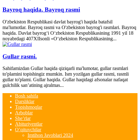
Bayroq haqida. Bayroq rasmi
O'zbekiston Respublikasi davlat bayrog'i haqida batafsil
ma'lumotlar. Bayroq rasmi va O'zbekiston bayrog'i rasmlari. Bayroq
haqida. Davlat bayrog‘i O‘zbekiston Respublikasining 1991 yil 18
noyabrdagi 407­XII­sonli «O‘zbekiston Respublikasining...
Gullar rasmi.
Sahifamizdan Gullar haqida qiziqarli ma'lumotar, gullar rasmlari
to'plamini topishingiz mumkin. Ism yozilgan gullar rasmi, rasmli
gullar to'plami. Gullar haqida. Gullar haqidagi afsonalar nafaqat
gulchilik san’atining ajralmas...
Bosh sahifa
Darsliklar
Topishmoqlar
Arboblar
She’rlar
Abituriyentlar
O’qituvchilar
Imtihon Javoblari 2024