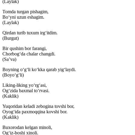
(Laylak)
Tomda turgan pishagim,
Bo‘yni uzun eshagim.
(Laylak)
Qirdan turib tuxum irg‘itdim.
(Burgut)
Bir qushim bor farangi,
Chorbog‘da chalar changdi.
(Sa’va)
Boyning o‘g‘li ko‘kka qarab yig‘laydi.
(Boyo‘g‘li)
Liking-liking yo‘rg‘asi,
Og‘zida baxmal to‘rvasi.
(Kaklik)
Yuqoridan keladi zebogina tovshi bor,
Oyog‘ida paxmoqqina kovshi bor.
(Kaklik)
Buxorodan kelgan minoli,
Og‘iz-boshi xinoli.