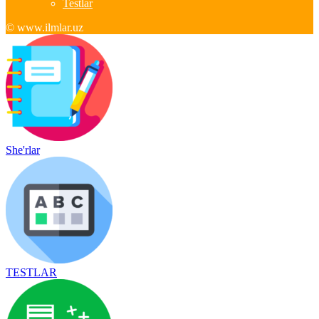
Testlar
© www.ilmlar.uz
She'rlar
TESTLAR