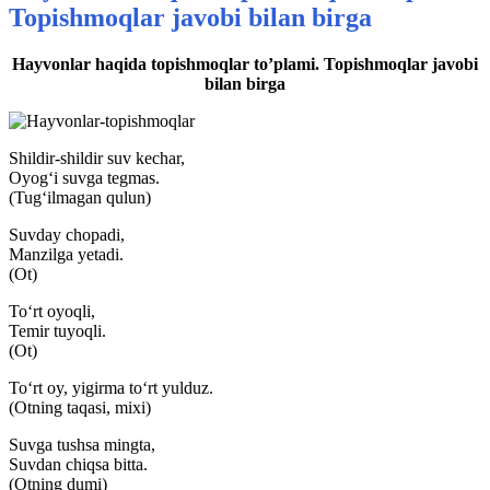
Topishmoqlar javobi bilan birga
Hayvonlar haqida topishmoqlar to’plami. Topishmoqlar javobi
bilan birga
Shildir-shildir suv kechar,
Oyog‘i suvga tegmas.
(Tug‘ilmagan qulun)
Suvday chopadi,
Manzilga yetadi.
(Ot)
To‘rt oyoqli,
Temir tuyoqli.
(Ot)
To‘rt oy, yigirma to‘rt yulduz.
(Otning taqasi, mixi)
Suvga tushsa mingta,
Suvdan chiqsa bitta.
(Otning dumi)