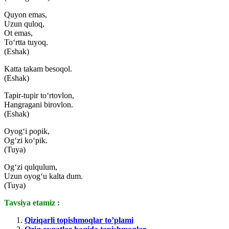
Quyon emas,
Uzun quloq,
Ot emas,
To‘rtta tuyoq.
(Eshak)
Katta takam besoqol.
(Eshak)
Tapir-tupir to‘rtovlon,
Hangragani birovlon.
(Eshak)
Oyog‘i popik,
Og‘zi ko‘pik.
(Tuya)
Og‘zi qulqulum,
Uzun oyog‘u kalta dum.
(Tuya)
Tavsiya etamiz :
Qiziqarli topishmoqlar to’plami