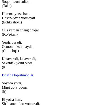
Soqoli uzun sulton.
(Taka)
Hamma yotsa ham
Hasan-Avaz yotmaydi.
(Echki shoxi)
Olis yerdan chang chiqar.
(Ko‘pkari)
Yerda yuradi,
Osmonni ko‘rmaydi.
(Cho‘chqa)
Ketaveradi, ketaveradi,
Savatdek yerni oladi.
(It)
Boshqa topishmoqlar
Soyada yotar,
Ming qo‘y boqar.
(It)
El yotsa ham,
Shalpangquloq yotmaydi.