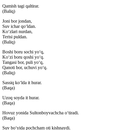
Qamish tagi qaltirar.
(Baliq)
Joni bor jondan,
Suv ichar qo‘ldan.
Ko‘zlari nurdan,
Terisi puldan.
(Baliq)
Boshi boru sochi yo‘q,
Ko‘zi boru qoshi yo‘q.
Tangasi bor, puli yo‘q,
Qanoti bor, uchuvi yo‘q.
(Baliq)
Sassiq ko‘lda it hurar.
(Baqa)
Uzoq soyda it hurar.
(Baqa)
Hovuz yonida Sultonboyvachcha o‘tiradi.
(Baqa)
Suv bo‘yida pochcham oti kishnaydi.