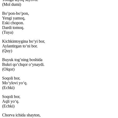
(Mol dumi)
Bo‘pon-bo‘pon,
Yengi yamoq,
Eski chopon.
Dardi tomoq.
(Tuya)
Kichkintoygina bo‘yi bor,
Aylantirgan to‘ni bor.
(Quy)
Buyuk tog‘ning boshida
Bukri qo‘chqor o‘ynaydi.
(Olqor)
Soqoli bor,
Mo‘ylovi yo‘q.
(Echki)
Soqoli bor,
Aqli yo‘q.
(Echki)
Chorva ichida shayton,