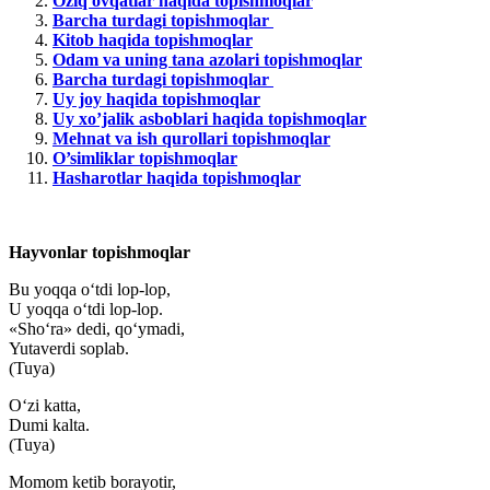
Oziq ovqatlar haqida topishmoqlar
Barcha turdagi topishmoqlar
Kitob haqida topishmoqlar
Odam va uning tana azolari topishmoqlar
Barcha turdagi topishmoqlar
Uy joy haqida topishmoqlar
Uy xo’jalik asboblari haqida topishmoqlar
Mehnat va ish qurollari topishmoqlar
O’simliklar topishmoqlar
Hasharotlar haqida topishmoqlar
Hayvonlar topishmoqlar
Bu yoqqa o‘tdi lop-lop,
U yoqqa o‘tdi lop-lop.
«Sho‘ra» dedi, qo‘ymadi,
Yutaverdi soplab.
(Tuya)
O‘zi katta,
Dumi kalta.
(Tuya)
Momom ketib borayotir,