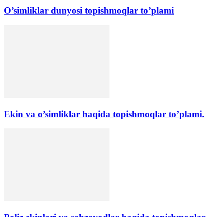
O’simliklar dunyosi topishmoqlar to’plami
Ekin va o’simliklar haqida topishmoqlar to’plami.