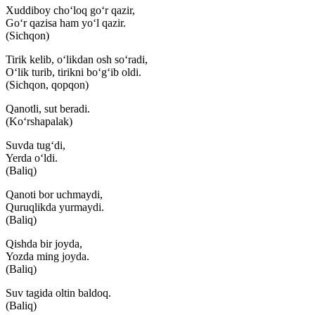
Xuddiboy cho‘loq go‘r qazir,
Go‘r qazisa ham yo‘l qazir.
(Sichqon)
Tirik kelib, o‘likdan osh so‘radi,
O‘lik turib, tirikni bo‘g‘ib oldi.
(Sichqon, qopqon)
Qanotli, sut beradi.
(Ko‘rshapalak)
Suvda tug‘di,
Yerda o‘ldi.
(Baliq)
Qanoti bor uchmaydi,
Quruqlikda yurmaydi.
(Baliq)
Qishda bir joyda,
Yozda ming joyda.
(Baliq)
Suv tagida oltin baldoq.
(Baliq)