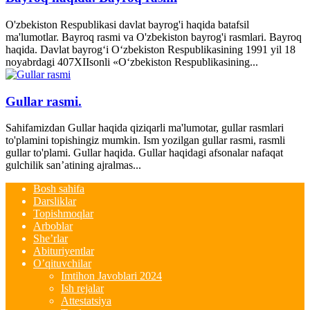
O'zbekiston Respublikasi davlat bayrog'i haqida batafsil
ma'lumotlar. Bayroq rasmi va O'zbekiston bayrog'i rasmlari. Bayroq
haqida. Davlat bayrog‘i O‘zbekiston Respublikasining 1991 yil 18
noyabrdagi 407­XII­sonli «O‘zbekiston Respublikasining...
Gullar rasmi.
Sahifamizdan Gullar haqida qiziqarli ma'lumotar, gullar rasmlari
to'plamini topishingiz mumkin. Ism yozilgan gullar rasmi, rasmli
gullar to'plami. Gullar haqida. Gullar haqidagi afsonalar nafaqat
gulchilik san’atining ajralmas...
Bosh sahifa
Darsliklar
Topishmoqlar
Arboblar
She’rlar
Abituriyentlar
O’qituvchilar
Imtihon Javoblari 2024
Ish rejalar
Attestatsiya