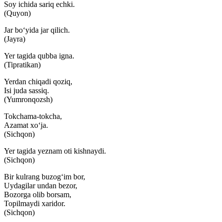
Soy ichida sariq echki.
(Quyon)
Jar bo‘yida jar qilich.
(Jayra)
Yer tagida qubba igna.
(Tipratikan)
Yerdan chiqadi qoziq,
Isi juda sassiq.
(Yumronqozsh)
Tokchama-tokcha,
Azamat xo‘ja.
(Sichqon)
Yer tagida yeznam oti kishnaydi.
(Sichqon)
Bir kulrang buzog‘im bor,
Uydagilar undan bezor,
Bozorga olib borsam,
Topilmaydi xaridor.
(Sichqon)