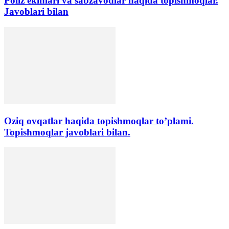
Poliz ekinlari va sabzavodlar haqida topishmoqlar.
Javoblari bilan
Oziq ovqatlar haqida topishmoqlar to’plami.
Topishmoqlar javoblari bilan.