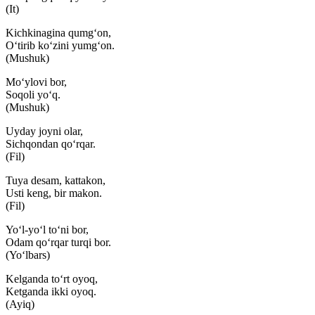
(It)
Kichkinagina qumg‘on,
O‘tirib ko‘zini yumg‘on.
(Mushuk)
Mo‘ylovi bor,
Soqoli yo‘q.
(Mushuk)
Uyday joyni olar,
Sichqondan qo‘rqar.
(Fil)
Tuya desam, kattakon,
Usti keng, bir makon.
(Fil)
Yo‘l-yo‘l to‘ni bor,
Odam qo‘rqar turqi bor.
(Yo‘lbars)
Kelganda to‘rt oyoq,
Ketganda ikki oyoq.
(Ayiq)