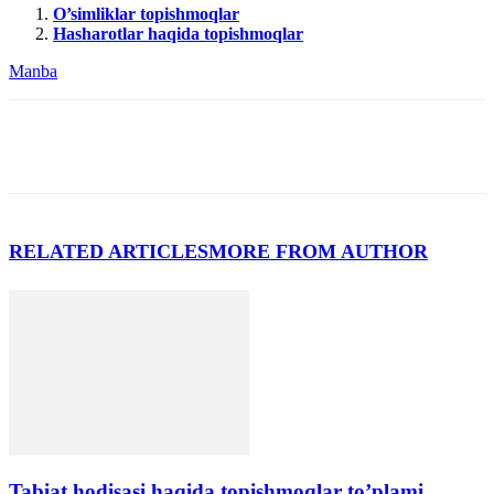
O’simliklar topishmoqlar
Hasharotlar haqida topishmoqlar
Manba
RELATED ARTICLES
MORE FROM AUTHOR
Tabiat hodisasi haqida topishmoqlar to’plami