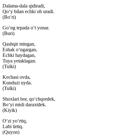
Dalama-dala qidiradi,
Qo‘y bilan echki oh uradi.
(Bo‘ri)
Go‘ng tepada o‘t yonar.
(Buri)
Qashqir mingan,
Eshak o‘ngargan,
Echki haydagan,
Tuya yetaklagan.
(Tulki)
Kechasi ovda,
Kunduzi uyda.
(Tulki)
Shoxlari bor, qo‘chqordek,
Bo‘yi misli daraxtdek.
(Kiyik)
O‘zi yo‘rtiq,
Labi tirtiq.
(Quyon)