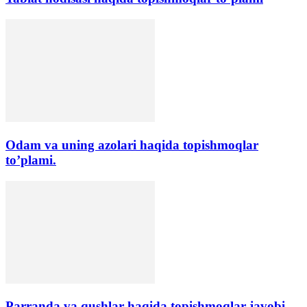
Odam va uning azolari haqida topishmoqlar
to’plami.
Parranda va qushlar haqida topishmoqlar javobi