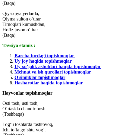
(Baqa)
Qiya-qiya yerlarda,
Qiyma sulton o‘tirar.
Tirnoqlari kumushdan,
Hofiz juvon o‘tirar.
(Baqa)
Tavsiya etamiz :
Barcha turdagi topishmoqlar
Uy joy haqida topishmoqlar
Uy xo’jalik asboblari haqida topishmoqlar
Mehnat va ish qurollari topishmoqlar
O’simliklar topishmoqlar
Hasharotlar haqida topishmoqlar
Hayvonlar topishmoqlar
Osti tosh, usti tosh,
O‘rtasida chandir bosh.
(Toshbaqa)
Tog‘u toshlarda toshtovoq,
Ichi to‘la go‘shtu yog‘.