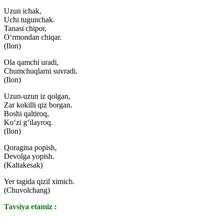
Uzun ichak,
Uchi tugunchak.
Tanasi chipor,
O‘rmondan chiqar.
(Ilon)
Ola qamchi uradi,
Chumchuqlarni suvradi.
(Ilon)
Uzun-uzun iz qolgan,
Zar kokilli qiz borgan.
Boshi qaltiroq,
Ko‘zi g‘ilayroq.
(Ilon)
Qoragina popish,
Devolga yopish.
(Kaltakesak)
Yer tagida qizil ximich.
(Chuvolchang)
Tavsiya etamiz :