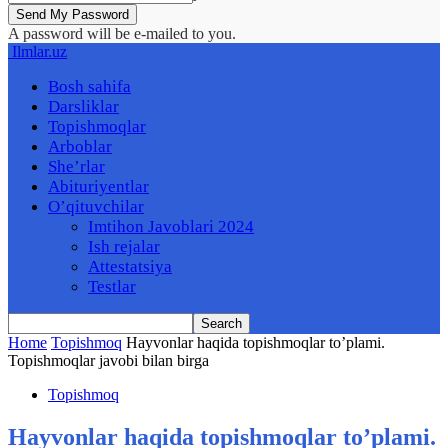
A password will be e-mailed to you.
Ilmlar.uz
Bosh sahifa
Darsliklar
Topishmoqlar
Arboblar
She’rlar
Abituriyentlar
O’qituvchilar
Imtihon Javoblari 2024
Ish rejalar
Attestatsiya
Testlar
Home
Topishmoq
Hayvonlar haqida topishmoqlar to’plami.
Topishmoqlar javobi bilan birga
Topishmoq
Hayvonlar haqida topishmoqlar to’plami.