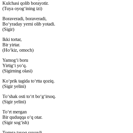
Kulchasi qolib borayotir.
(Tuya oyog‘ining izi)
Boraveradi, boraveradi,
Bo‘yraday yerni olib yotadi.
(Sigir)
Ikki tortar,
Bir yirtar.
(Ho‘kiz, omoch)
Yamog‘i boru
Yirtig‘i yo‘q.
(Sigirning olasi)
Ko‘prik tagida to‘rtta qoziq.
(Sigir yelini)
To‘shak osti to‘rt bo‘g‘irsoq.
(Sigir yelini)
To‘rt mergan
Bir quduqqa o‘q otar.
(Sigir sog‘ish)
Tomga tayoq suyovli.