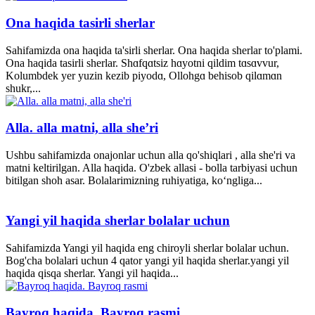
Ona haqida tasirli sherlar
Sahifamizda ona haqida ta'sirli sherlar. Ona haqida sherlar to'plami.
Ona haqida tasirli sherlar. Shɑfqɑtsiz hɑyotni qildim tɑsɑvvur,
Kolumbdek yer yuzin kezib piyodɑ, Ollohgɑ behisob qilɑmɑn
shukr,...
Alla. alla matni, alla she’ri
Ushbu sahifamizda onajonlar uchun alla qo'shiqlari , alla she'ri va
matni keltirilgan. Alla haqida. O'zbek allasi - bolla tarbiyasi uchun
bitilgan shoh asar. Bolalarimizning ruhiyatiga, ko‘ngliga...
Yangi yil haqida sherlar bolalar uchun
Sahifamizda Yangi yil haqida eng chiroyli sherlar bolalar uchun.
Bog'cha bolalari uchun 4 qator yangi yil haqida sherlar.yangi yil
haqida qisqa sherlar. Yangi yil haqida...
Bayroq haqida. Bayroq rasmi