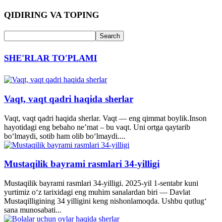
QIDIRING VA TOPING
SHE'RLAR TO'PLAMI
Vaqt, vaqt qadri haqida sherlar
Vaqt, vaqt qadri haqida sherlar. Vaqt — eng qimmat boylik.Inson
hayotidagi eng bebaho ne’mat – bu vaqt. Uni ortga qaytarib
bo‘lmaydi, sotib ham olib bo‘lmaydi....
Mustaqilik bayrami rasmlari 34-yilligi
Mustaqilik bayrami rasmlari 34-yilligi. 2025-yil 1-sentabr kuni
yurtimiz o‘z tarixidagi eng muhim sanalardan biri — Davlat
Mustaqilligining 34 yilligini keng nishonlamoqda. Ushbu qutlug‘
sana munosabati...