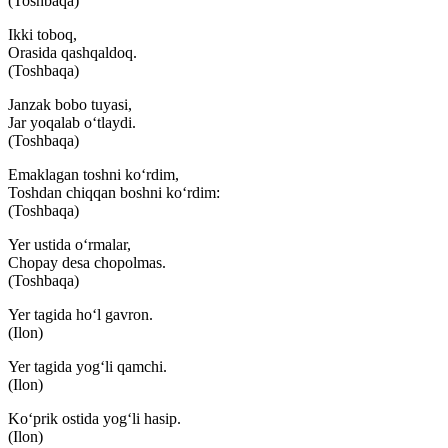
(Toshbaqa)
Ikki toboq,
Orasida qashqaldoq.
(Toshbaqa)
Janzak bobo tuyasi,
Jar yoqalab o‘tlaydi.
(Toshbaqa)
Emaklagan toshni ko‘rdim,
Toshdan chiqqan boshni ko‘rdim:
(Toshbaqa)
Yer ustida o‘rmalar,
Chopay desa chopolmas.
(Toshbaqa)
Yer tagida ho‘l gavron.
(Ilon)
Yer tagida yog‘li qamchi.
(Ilon)
Ko‘prik ostida yog‘li hasip.
(Ilon)