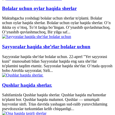
Bolalar uchun oylar haqida sherlar
Maktabgacha yoshdagi bolalar uchun sherlar to'plami. Bolalar
uchun oylar haqida sherlar. Bolalar uchun oylar haqida sherlar. O’n
ikkita oy o’rtoq, To’rt faslga bo’lingan. O’ynashib quvlashmachoq,
O’ynashib quvlashmachoq, Bir yilga saf...
Sayyoralar haqida she’rlar bolalar uchun
Sayyoralar haqida she'rlar bolalar uchun. 22-aprel "Yer sayyorasi
kuni" munosabati bilan Sayyoralar haqida eng sara she'rlar
to'plamini taqdim etamiz. Sayyoralar haqida she'rlar. O’rtada quyosh
bobo Atrofda sayyoralar, Sirli...
Qushlar haqida sherlar.
Sahifamizda Qushlar haqida sherlar. Qushlar haqida ma'lumotlar
to'plami bor. Qushlar haqida malumot. Qushlar — umurtqali
hayvonlar sinfi. Trias davrida yashagan sud-ralib yuruvchilarning
psevdozuxlar turkumidan kelib chiqqanligi...