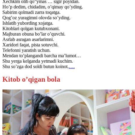
Xechkim olib qo”ymas … sigir poyidan.
Ho’p dedim, chidadim, o’qimay qo’yding.
Sabirim qolmadi zarra toqatga.
Qog’oz yuragimni olovda so’yding.
Ishlatib yubording xojatga.
Kitoblari qolgan kutubxonani.
Majburan obuna bo’lar o’quvchi.
Asrlab asragan asarlarimni.
Xaridori faqat, pista sotuvchi.
Telefonni yaratish uchun.
Mendan to’plangandi barcha ma’lumot…
Shu yerga kelganda yetmadi kuchim.
Shu so’zga dod soldi butun koinot.
….
Kitob o’qigan bola