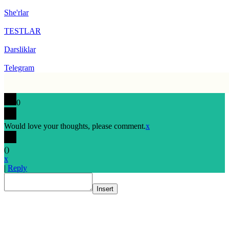
She'rlar
TESTLAR
Darsliklar
Telegram
0
Would love your thoughts, please comment.
x
(
)
x
|
Reply
Insert