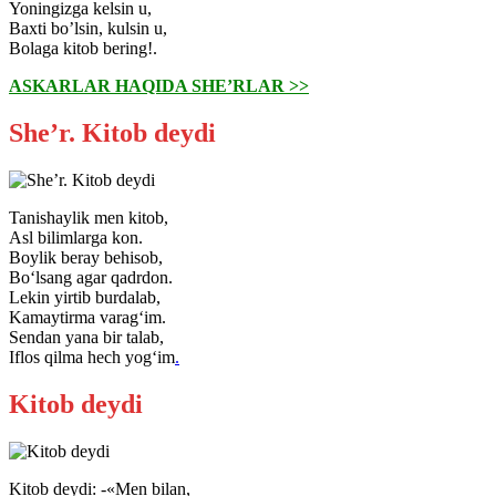
Yoningizga kelsin u,
Baxti boʼlsin, kulsin u,
Bolaga kitob bering!.
ASKARLAR HAQIDA SHE’RLAR >>
She’r. Kitob deydi
Tanishaylik men kitob,
Asl bilimlarga kon.
Boylik beray behisob,
Bo‘lsang agar qadrdon.
Lekin yirtib burdalab,
Kamaytirma varag‘im.
Sendan yana bir talab,
Iflos qilma hech yog‘im
.
Kitob deydi
Kitob deydi: -«Men bilan,