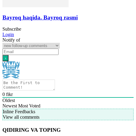
Bayroq haqida. Bayroq rasmi
Subscribe
Login
Notify of
0
fikr
Oldest
Newest
Most Voted
Inline Feedbacks
View all comments
QIDIRING VA TOPING