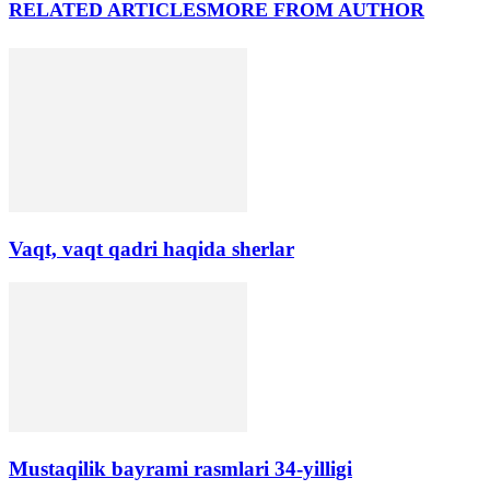
RELATED ARTICLES
MORE FROM AUTHOR
Vaqt, vaqt qadri haqida sherlar
Mustaqilik bayrami rasmlari 34-yilligi