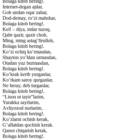
Bolaga kitob bering!.
Internet-degan ajdar,
Goh undan oqar zahar,
Dod-demay, roʼzi mahshar,
Bolaga kitob bering!.
Kel! – diya, imlar tuzoq,
Qabr qazir, qazir choh,
Ming, ming astagʼfirulloh,
Bolaga kitob bering!.
Koʼzi ochiq koʼrmasdan,
Shayton yoʼldan urmasdan,
Otadan yuz burmasdan,
Bolaga kitob bering!.
Koʼkrak kerib yurganlar,
Koʼrkam saroy qurganlar,
Ne beray, deb turganlar,
Bolaga kitob bering!.
“Lison ut tayir”larim,
Yurakka sayrlarim,
Аvliyozod nurlarim,
Bolaga kitob bering!.
Koʼzlarni ochish kerak,
Gʼaflatdan qochish kerak.
Qanot chiqarish kerak,
Bolaga kitob bering!.