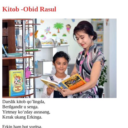
Kitob -Obid Rasul
Darslik kitob qo’lingda,
Berilgandir u senga.
Yirtmay ko‘zday asrasang,
Kerak ukang Erkinga.
Erkin ham but yuritsa,