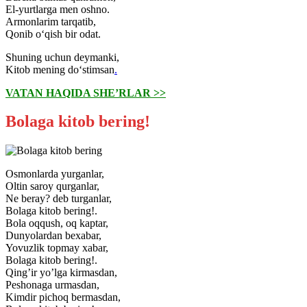
El-yurtlarga men oshno.
Armonlarim tarqatib,
Qonib o‘qish bir odat.
Shuning uchun deymanki,
Kitob mening do‘stimsan
.
VATAN HAQIDA SHE’RLAR >>
Bolaga kitob bering!
Osmonlarda yurganlar,
Oltin saroy qurganlar,
Ne beray? deb turganlar,
Bolaga kitob bering!.
Bola oqqush, oq kaptar,
Dunyolardan bexabar,
Yovuzlik topmay xabar,
Bolaga kitob bering!.
Qingʼir yoʼlga kirmasdan,
Peshonaga urmasdan,
Kimdir pichoq bermasdan,