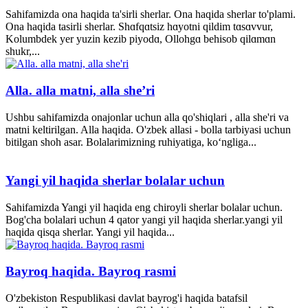
Sahifamizda ona haqida ta'sirli sherlar. Ona haqida sherlar to'plami.
Ona haqida tasirli sherlar. Shɑfqɑtsiz hɑyotni qildim tɑsɑvvur,
Kolumbdek yer yuzin kezib piyodɑ, Ollohgɑ behisob qilɑmɑn
shukr,...
Alla. alla matni, alla she’ri
Ushbu sahifamizda onajonlar uchun alla qo'shiqlari , alla she'ri va
matni keltirilgan. Alla haqida. O'zbek allasi - bolla tarbiyasi uchun
bitilgan shoh asar. Bolalarimizning ruhiyatiga, ko‘ngliga...
Yangi yil haqida sherlar bolalar uchun
Sahifamizda Yangi yil haqida eng chiroyli sherlar bolalar uchun.
Bog'cha bolalari uchun 4 qator yangi yil haqida sherlar.yangi yil
haqida qisqa sherlar. Yangi yil haqida...
Bayroq haqida. Bayroq rasmi
O'zbekiston Respublikasi davlat bayrog'i haqida batafsil