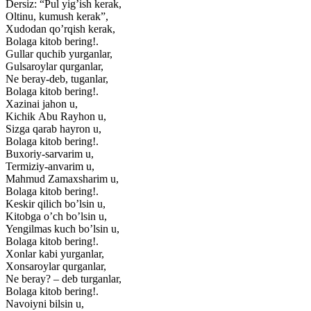
Dersiz: “Pul yigʼish kerak,
Oltinu, kumush kerak”,
Xudodan qoʼrqish kerak,
Bolaga kitob bering!.
Gullar quchib yurganlar,
Gulsaroylar qurganlar,
Ne beray-deb, tuganlar,
Bolaga kitob bering!.
Xazinai jahon u,
Kichik Аbu Rayhon u,
Sizga qarab hayron u,
Bolaga kitob bering!.
Buxoriy-sarvarim u,
Termiziy-anvarim u,
Mahmud Zamaxsharim u,
Bolaga kitob bering!.
Keskir qilich boʼlsin u,
Kitobga oʼch boʼlsin u,
Yengilmas kuch boʼlsin u,
Bolaga kitob bering!.
Xonlar kabi yurganlar,
Xonsaroylar qurganlar,
Ne beray? – deb turganlar,
Bolaga kitob bering!.
Navoiyni bilsin u,