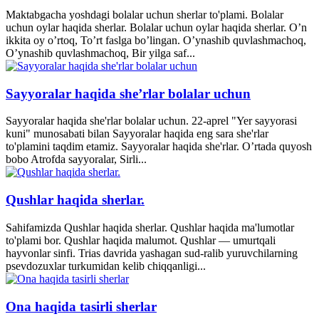
Maktabgacha yoshdagi bolalar uchun sherlar to'plami. Bolalar
uchun oylar haqida sherlar. Bolalar uchun oylar haqida sherlar. O’n
ikkita oy o’rtoq, To’rt faslga bo’lingan. O’ynashib quvlashmachoq,
O’ynashib quvlashmachoq, Bir yilga saf...
Sayyoralar haqida she’rlar bolalar uchun
Sayyoralar haqida she'rlar bolalar uchun. 22-aprel "Yer sayyorasi
kuni" munosabati bilan Sayyoralar haqida eng sara she'rlar
to'plamini taqdim etamiz. Sayyoralar haqida she'rlar. O’rtada quyosh
bobo Atrofda sayyoralar, Sirli...
Qushlar haqida sherlar.
Sahifamizda Qushlar haqida sherlar. Qushlar haqida ma'lumotlar
to'plami bor. Qushlar haqida malumot. Qushlar — umurtqali
hayvonlar sinfi. Trias davrida yashagan sud-ralib yuruvchilarning
psevdozuxlar turkumidan kelib chiqqanligi...
Ona haqida tasirli sherlar