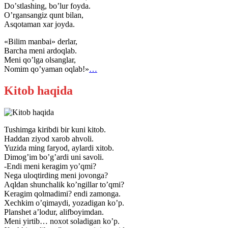
Doʼstlashing, boʼlur foyda.
Oʼrgansangiz qunt bilan,
Аsqotaman xar joyda.
«Bilim manbai» derlar,
Barcha meni ardoqlab.
Meni qoʼlga olsanglar,
Nomim qoʼyaman oqlab!»
…
Kitob haqida
Tushimga kiribdi bir kuni kitob.
Haddan ziyod xarob ahvoli.
Yuzida ming faryod, aylardi xitob.
Dimog’im bo’g’ardi uni savoli.
-Endi meni keragim yo’qmi?
Nega uloqtirding meni jovonga?
Aqldan shunchalik ko’ngillar to’qmi?
Keragim qolmadimi? endi zamonga.
Xechkim o’qimaydi, yozadigan ko’p.
Planshet a’lodur, alifboyimdan.
Meni yirtib… noxot soladigan ko’p.