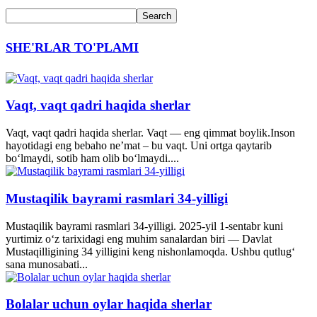
SHE'RLAR TO'PLAMI
Vaqt, vaqt qadri haqida sherlar
Vaqt, vaqt qadri haqida sherlar. Vaqt — eng qimmat boylik.Inson
hayotidagi eng bebaho ne’mat – bu vaqt. Uni ortga qaytarib
bo‘lmaydi, sotib ham olib bo‘lmaydi....
Mustaqilik bayrami rasmlari 34-yilligi
Mustaqilik bayrami rasmlari 34-yilligi. 2025-yil 1-sentabr kuni
yurtimiz o‘z tarixidagi eng muhim sanalardan biri — Davlat
Mustaqilligining 34 yilligini keng nishonlamoqda. Ushbu qutlug‘
sana munosabati...
Bolalar uchun oylar haqida sherlar