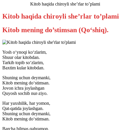
Kitob haqida chiroyli she’rlar to’plami
Kitob haqida chiroyli she’rlar to’plami
Kitob mening do’stimsan (Qo‘shiq).
Yosh o‘ynoqi ko‘zlarim,
Shuur olar kitobdan.
Tarkib topib so‘zlarim,
Baxtim kular kitobdan.
Shuning uchun deymanki,
Kitob mening do‘stimsan.
Jovon ichra joylashgan
Quyosh sochib nur-ziyo.
Har yaxshilik, har yomon,
Qat-qatida joylashgan.
Shuning uchun deymanki,
Kitob mening do‘stimsan.
Barcha bilmas qahramon,