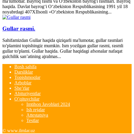
ma'lumotlar. Bayroq rasmi va O'zbekiston bayrog'i rasmlari. Bayroq
haqida. Davlat bayrog‘i O‘zbekiston Respublikasining 1991 yil 18
noyabrdagi 407­XII­sonli «O‘zbekiston Respublikasining...
Gullar rasmi.
Sahifamizdan Gullar haqida qiziqarli ma'lumotar, gullar rasmlari
to'plamini topishingiz mumkin. Ism yozilgan gullar rasmi, rasmli
gullar to'plami. Gullar haqida. Gullar haqidagi afsonalar nafaqat
gulchilik san’atining ajralmas...
Bosh sahifa
Darsliklar
Topishmoqlar
Arboblar
She’rlar
Abituriyentlar
O’qituvchilar
Imtihon Javoblari 2024
Ish rejalar
Attestatsiya
Testlar
© www.ilmlar.uz