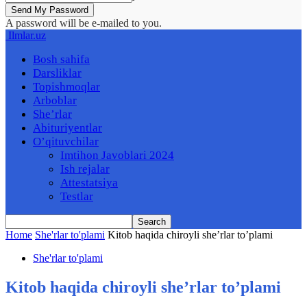
A password will be e-mailed to you.
Ilmlar.uz
Bosh sahifa
Darsliklar
Topishmoqlar
Arboblar
She’rlar
Abituriyentlar
O’qituvchilar
Imtihon Javoblari 2024
Ish rejalar
Attestatsiya
Testlar
Home
She'rlar to'plami
Kitob haqida chiroyli she’rlar to’plami
She'rlar to'plami
Kitob haqida chiroyli she’rlar to’plami