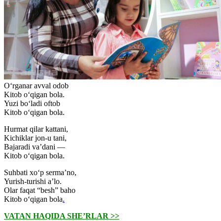
O‘rganar avval odob
Kitob o‘qigan bola.
Yuzi bo‘ladi oftob
Kitob o‘qigan bola.
Hurmat qilar kattani,
Kichiklar jon-u tani,
Bajaradi va’dani —
Kitob o‘qigan bola.
Suhbati xo‘p serma’no,
Yurish-turishi a’lo.
Olar faqat “besh” baho
Kitob o‘qigan bola
.
VATAN HAQIDA SHE’RLAR >>