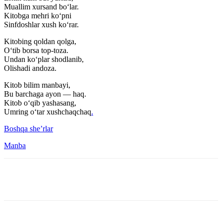
Muallim xursand bo‘lar.
Kitobga mehri ko‘pni
Sinfdoshlar xush ko‘rar.
Kitobing qoldan qolga,
O‘tib borsa top-toza.
Undan ko‘plar shodlanib,
Olishadi andoza.
Kitob bilim manbayi,
Bu barchaga ayon — haq.
Kitob o‘qib yashasang,
Umring o‘tar xushchaqchaq
.
Boshqa she’rlar
Manba