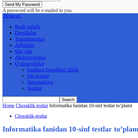
A password will be e-mailed to you.
Ilmlar.uz
Bosh sahifa
Darsliklar
Topishmoqlar
Arboblar
She’rlar
Abituriyentlar
O’qituvchilar
Imtihon Javoblari 2024
Ish rejalar
Attestatsiya
Testlar
Home
Choraklik-testlar
Informatika fanidan 10-sinf testlar to’plami
Choraklik-testlar
Informatika fanidan 10-sinf testlar to’plam