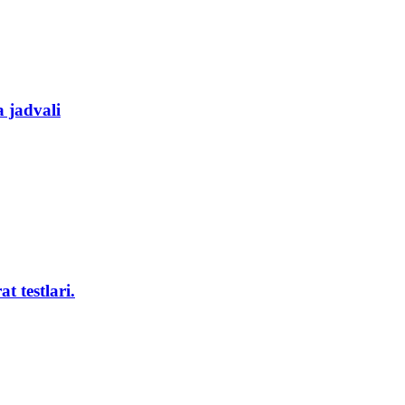
a jadvali
t testlari.