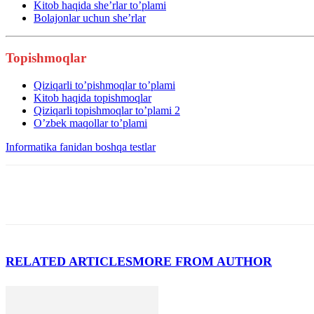
Kitob haqida she’rlar to’plami
Bolajonlar uchun she’rlar
Topishmoqlar
Qiziqarli to’pishmoqlar to’plami
Kitob haqida topishmoqlar
Qiziqarli topishmoqlar to’plami 2
O’zbek maqollar to’plami
Informatika fanidan boshqa testlar
RELATED ARTICLES
MORE FROM AUTHOR