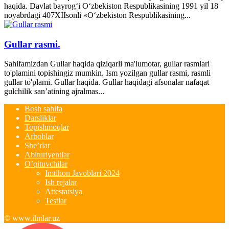
haqida. Davlat bayrog‘i O‘zbekiston Respublikasining 1991 yil 18
noyabrdagi 407­XII­sonli «O‘zbekiston Respublikasining...
Gullar rasmi.
Sahifamizdan Gullar haqida qiziqarli ma'lumotar, gullar rasmlari
to'plamini topishingiz mumkin. Ism yozilgan gullar rasmi, rasmli
gullar to'plami. Gullar haqida. Gullar haqidagi afsonalar nafaqat
gulchilik san’atining ajralmas...
Bosh sahifa
Darsliklar
Topishmoqlar
Arboblar
She’rlar
Abituriyentlar
O’qituvchilar
Imtihon Javoblari 2024
Ish rejalar
Attestatsiya
Testlar
© www.ilmlar.uz