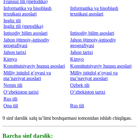
Fransuz tili (metodika)
Informatika va hisoblash
Informatika va hisoblash
texnikasi asoslari
texnikasi asoslari
Ingliz tili
Ingliz tili (metodika)
Iqtisodiy bilim asoslari
Iqtisodiy bilim asoslari
Jahon ijtimoiy-iqtisodiy
Jahon ijtimoiy-iqtisodiy
geografiyasi
geografiyasi
Jahon tarixi
Jahon tarixi
Kimyo
Kimyo
Konstitutsiyaviy huquq asoslari
Konstitutsiyaviy huquq asoslari
Milliy istiqlol g‘oyasi va
Milliy istiqlol g‘oyasi va
ma’naviyat asoslari
ma’naviyat asoslari
Nemis tili
Ozbek tili
O‘zbekiston tarixi
O‘zbekiston tarixi
Rus tili
Ona tili
Rus tili
9 sinf darslik xalq ta’limi boshqarmasi tomonidan ishlab chiqilgan.
Barcha sinf darslik: