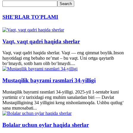
SHE'RLAR TO'PLAMI
Vaqt, vaqt qadri haqida sherlar
Vaqt, vaqt qadri haqida sherlar. Vaqt — eng qimmat boylik.Inson
hayotidagi eng bebaho ne’mat – bu vaqt. Uni ortga qaytarib
bo‘lmaydi, sotib ham olib bo‘lmaydi....
Mustaqilik bayrami rasmlari 34-yilligi
Mustaqilik bayrami rasmlari 34-yilligi. 2025-yil 1-sentabr kuni
yurtimiz o‘z tarixidagi eng muhim sanalardan biri — Davlat
Mustaqilligining 34 yilligini keng nishonlamoqda. Ushbu qutlug‘
sana munosabati...
Bolalar uchun oylar haqida sherlar