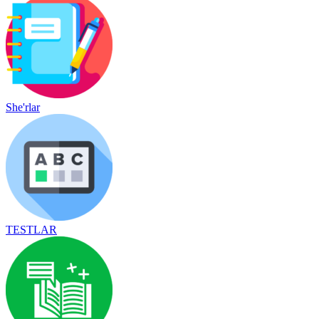
She'rlar
TESTLAR