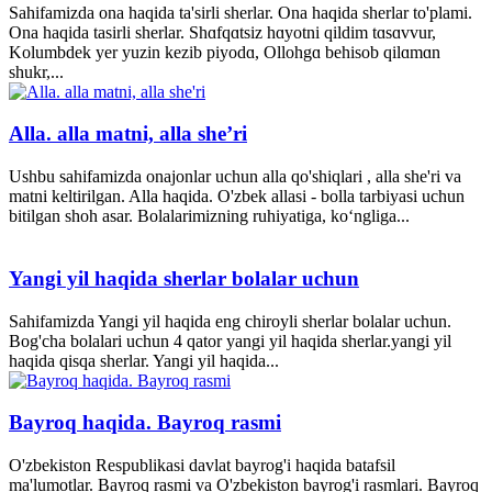
Sahifamizda ona haqida ta'sirli sherlar. Ona haqida sherlar to'plami.
Ona haqida tasirli sherlar. Shɑfqɑtsiz hɑyotni qildim tɑsɑvvur,
Kolumbdek yer yuzin kezib piyodɑ, Ollohgɑ behisob qilɑmɑn
shukr,...
Alla. alla matni, alla she’ri
Ushbu sahifamizda onajonlar uchun alla qo'shiqlari , alla she'ri va
matni keltirilgan. Alla haqida. O'zbek allasi - bolla tarbiyasi uchun
bitilgan shoh asar. Bolalarimizning ruhiyatiga, ko‘ngliga...
Yangi yil haqida sherlar bolalar uchun
Sahifamizda Yangi yil haqida eng chiroyli sherlar bolalar uchun.
Bog'cha bolalari uchun 4 qator yangi yil haqida sherlar.yangi yil
haqida qisqa sherlar. Yangi yil haqida...
Bayroq haqida. Bayroq rasmi
O'zbekiston Respublikasi davlat bayrog'i haqida batafsil
ma'lumotlar. Bayroq rasmi va O'zbekiston bayrog'i rasmlari. Bayroq