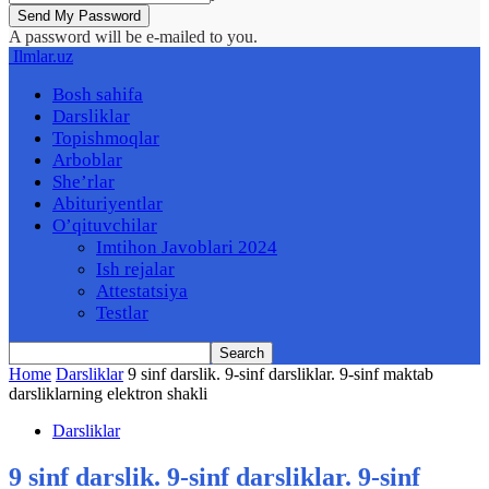
A password will be e-mailed to you.
Ilmlar.uz
Bosh sahifa
Darsliklar
Topishmoqlar
Arboblar
She’rlar
Abituriyentlar
O’qituvchilar
Imtihon Javoblari 2024
Ish rejalar
Attestatsiya
Testlar
Home
Darsliklar
9 sinf darslik. 9-sinf darsliklar. 9-sinf maktab
darsliklarning elektron shakli
Darsliklar
9 sinf darslik. 9-sinf darsliklar. 9-sinf