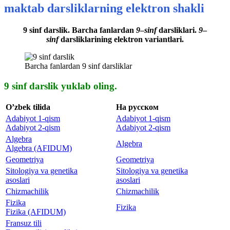
maktab darsliklarning elektron shakli
9 sinf darslik. Barcha fanlardan
9
–
sinf
darsliklari.
9
–
sinf
darsliklarining elektron variantlari.
Barcha fanlardan 9 sinf darsliklar
9 sinf darslik yuklab oling.
O’zbek tilida
На русском
Adabiyot 1-qism
Adabiyot 1-qism
Adabiyot 2-qism
Adabiyot 2-qism
Algebra
Algebra
Algebra (AFIDUM)
Geometriya
Geometriya
Sitologiya va genetika
Sitologiya va genetika
asoslari
asoslari
Chizmachilik
Chizmachilik
Fizika
Fizika
Fizika (AFIDUM)
Fransuz tili