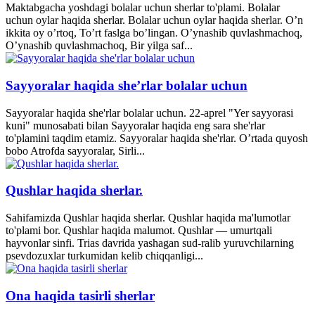
Maktabgacha yoshdagi bolalar uchun sherlar to'plami. Bolalar
uchun oylar haqida sherlar. Bolalar uchun oylar haqida sherlar. O’n
ikkita oy o’rtoq, To’rt faslga bo’lingan. O’ynashib quvlashmachoq,
O’ynashib quvlashmachoq, Bir yilga saf...
Sayyoralar haqida she’rlar bolalar uchun
Sayyoralar haqida she'rlar bolalar uchun. 22-aprel "Yer sayyorasi
kuni" munosabati bilan Sayyoralar haqida eng sara she'rlar
to'plamini taqdim etamiz. Sayyoralar haqida she'rlar. O’rtada quyosh
bobo Atrofda sayyoralar, Sirli...
Qushlar haqida sherlar.
Sahifamizda Qushlar haqida sherlar. Qushlar haqida ma'lumotlar
to'plami bor. Qushlar haqida malumot. Qushlar — umurtqali
hayvonlar sinfi. Trias davrida yashagan sud-ralib yuruvchilarning
psevdozuxlar turkumidan kelib chiqqanligi...
Ona haqida tasirli sherlar