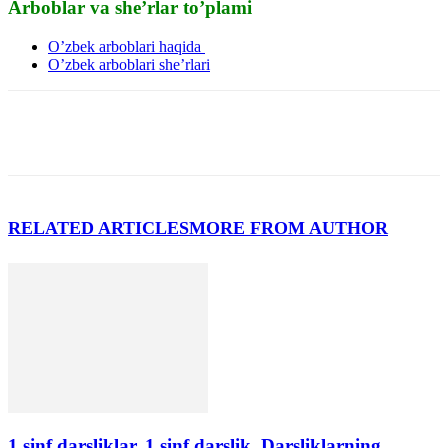
Arboblar va she’rlar to’plami
O’zbek arboblari haqida
O’zbek arboblari she’rlari
RELATED ARTICLES
MORE FROM AUTHOR
1 sinf darsliklar. 1 sinf darslik. Darsliklarning