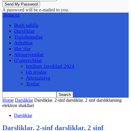
A password will be e-mailed to you.
Ilmlar.uz
Bosh sahifa
Darsliklar
Topishmoqlar
Arboblar
She’rlar
Abituriyentlar
O’qituvchilar
Imtihon Javoblari 2024
Ish rejalar
Attestatsiya
Testlar
Home
Darsliklar
Darsliklar. 2-sinf darsliklar. 2 sinf darsliklarning
elektron shakllari
Darsliklar
Darsliklar. 2-sinf darsliklar. 2 sinf