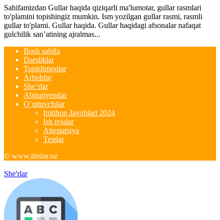
Sahifamizdan Gullar haqida qiziqarli ma'lumotar, gullar rasmlari
to'plamini topishingiz mumkin. Ism yozilgan gullar rasmi, rasmli
gullar to'plami. Gullar haqida. Gullar haqidagi afsonalar nafaqat
gulchilik san’atining ajralmas...
Bosh sahifa
Darsliklar
Topishmoqlar
Arboblar
She’rlar
Abituriyentlar
O’qituvchilar
Imtihon Javoblari 2024
Ish rejalar
Attestatsiya
Testlar
© www.ilmlar.uz
She'rlar