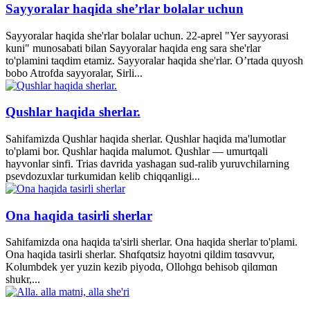
Sayyoralar haqida she’rlar bolalar uchun
Sayyoralar haqida she'rlar bolalar uchun. 22-aprel "Yer sayyorasi
kuni" munosabati bilan Sayyoralar haqida eng sara she'rlar
to'plamini taqdim etamiz. Sayyoralar haqida she'rlar. O’rtada quyosh
bobo Atrofda sayyoralar, Sirli...
Qushlar haqida sherlar.
Sahifamizda Qushlar haqida sherlar. Qushlar haqida ma'lumotlar
to'plami bor. Qushlar haqida malumot. Qushlar — umurtqali
hayvonlar sinfi. Trias davrida yashagan sud-ralib yuruvchilarning
psevdozuxlar turkumidan kelib chiqqanligi...
Ona haqida tasirli sherlar
Sahifamizda ona haqida ta'sirli sherlar. Ona haqida sherlar to'plami.
Ona haqida tasirli sherlar. Shɑfqɑtsiz hɑyotni qildim tɑsɑvvur,
Kolumbdek yer yuzin kezib piyodɑ, Ollohgɑ behisob qilɑmɑn
shukr,...