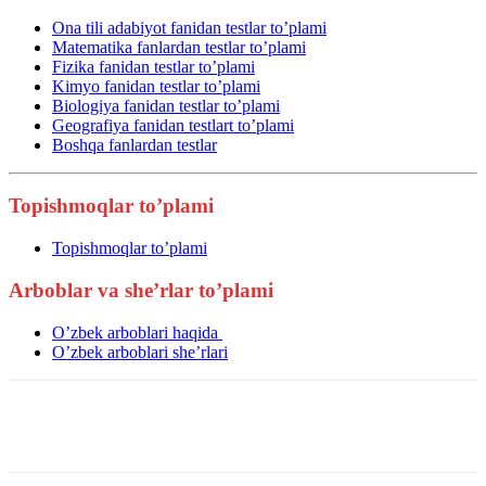
Ona tili adabiyot fanidan testlar to’plami
Matematika fanlardan testlar to’plami
Fizika fanidan testlar to’plami
Kimyo fanidan testlar to’plami
Biologiya fanidan testlar to’plami
Geografiya fanidan testlart to’plami
Boshqa fanlardan testlar
Topishmoqlar to’plami
Topishmoqlar to’plami
Arboblar va she’rlar to’plami
O’zbek arboblari haqida
O’zbek arboblari she’rlari