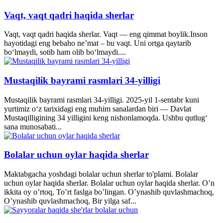
Vaqt, vaqt qadri haqida sherlar
Vaqt, vaqt qadri haqida sherlar. Vaqt — eng qimmat boylik.Inson
hayotidagi eng bebaho ne’mat – bu vaqt. Uni ortga qaytarib
bo‘lmaydi, sotib ham olib bo‘lmaydi....
Mustaqilik bayrami rasmlari 34-yilligi
Mustaqilik bayrami rasmlari 34-yilligi. 2025-yil 1-sentabr kuni
yurtimiz o‘z tarixidagi eng muhim sanalardan biri — Davlat
Mustaqilligining 34 yilligini keng nishonlamoqda. Ushbu qutlug‘
sana munosabati...
Bolalar uchun oylar haqida sherlar
Maktabgacha yoshdagi bolalar uchun sherlar to'plami. Bolalar
uchun oylar haqida sherlar. Bolalar uchun oylar haqida sherlar. O’n
ikkita oy o’rtoq, To’rt faslga bo’lingan. O’ynashib quvlashmachoq,
O’ynashib quvlashmachoq, Bir yilga saf...