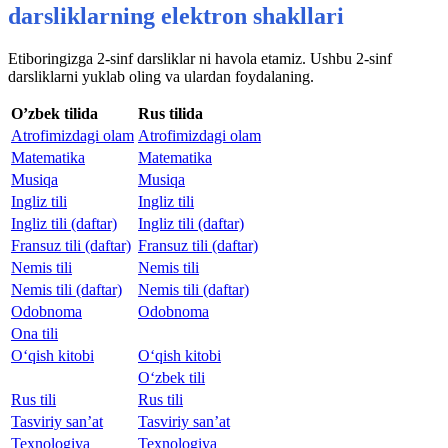
darsliklarning elektron shakllari
Etiboringizga 2-sinf darsliklar ni havola etamiz. Ushbu 2-sinf
darsliklarni yuklab oling va ulardan foydalaning.
O’zbek tilida
Rus tilida
Atrofimizdagi olam
Atrofimizdagi olam
Matematika
Matematika
Musiqa
Musiqa
Ingliz tili
Ingliz tili
Ingliz tili (daftar)
Ingliz tili (daftar)
Fransuz tili (daftar)
Fransuz tili (daftar)
Nemis tili
Nemis tili
Nemis tili (daftar)
Nemis tili (daftar)
Odobnoma
Odobnoma
Ona tili
O‘qish kitobi
O‘qish kitobi
O‘zbek tili
Rus tili
Rus tili
Tasviriy san’at
Tasviriy san’at
Texnologiya
Texnologiya