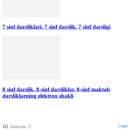
7 sinf darsliklari. 7 sinf darslik. 7 sinf darsligi
8 sinf darslik. 8-sinf darsliklar. 8-sinf maktab
darsliklarning elektron shakli
Login
Subscribe