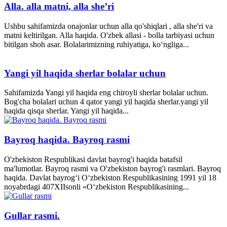
Alla. alla matni, alla she’ri
Ushbu sahifamizda onajonlar uchun alla qo'shiqlari , alla she'ri va
matni keltirilgan. Alla haqida. O'zbek allasi - bolla tarbiyasi uchun
bitilgan shoh asar. Bolalarimizning ruhiyatiga, ko‘ngliga...
Yangi yil haqida sherlar bolalar uchun
Sahifamizda Yangi yil haqida eng chiroyli sherlar bolalar uchun.
Bog'cha bolalari uchun 4 qator yangi yil haqida sherlar.yangi yil
haqida qisqa sherlar. Yangi yil haqida...
Bayroq haqida. Bayroq rasmi
O'zbekiston Respublikasi davlat bayrog'i haqida batafsil
ma'lumotlar. Bayroq rasmi va O'zbekiston bayrog'i rasmlari. Bayroq
haqida. Davlat bayrog‘i O‘zbekiston Respublikasining 1991 yil 18
noyabrdagi 407­XII­sonli «O‘zbekiston Respublikasining...
Gullar rasmi.