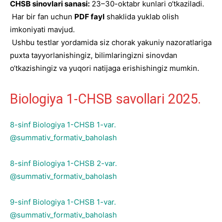
CHSB sinovlari sanasi:
23–30-oktabr kunlari o‘tkaziladi.
Har bir fan uchun
PDF fayl
shaklida yuklab olish
imkoniyati mavjud.
Ushbu testlar yordamida siz chorak yakuniy nazoratlariga
puxta tayyorlanishingiz, bilimlaringizni sinovdan
o‘tkazishingiz va yuqori natijaga erishishingiz mumkin.
Biologiya 1-CHSB savollari 2025.
8-sinf Biologiya 1-CHSB 1-var.
@summativ_formativ_baholash
8-sinf Biologiya 1-CHSB 2-var.
@summativ_formativ_baholash
9-sinf Biologiya 1-CHSB 1-var.
@summativ_formativ_baholash