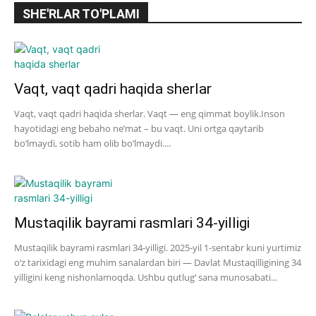
SHE'RLAR TO'PLAMI
Vaqt, vaqt qadri haqida sherlar
Vaqt, vaqt qadri haqida sherlar. Vaqt — eng qimmat boylik.Inson
hayotidagi eng bebaho ne’mat – bu vaqt. Uni ortga qaytarib
bo‘lmaydi, sotib ham olib bo‘lmaydi....
Mustaqilik bayrami rasmlari 34-yilligi
Mustaqilik bayrami rasmlari 34-yilligi. 2025-yil 1-sentabr kuni yurtimiz
o‘z tarixidagi eng muhim sanalardan biri — Davlat Mustaqilligining 34
yilligini keng nishonlamoqda. Ushbu qutlug‘ sana munosabati...