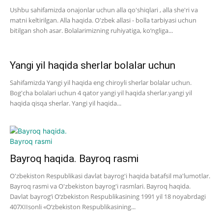
Ushbu sahifamizda onajonlar uchun alla qo'shiqlari , alla she'ri va
matni keltirilgan. Alla haqida. O'zbek allasi - bolla tarbiyasi uchun
bitilgan shoh asar. Bolalarimizning ruhiyatiga, ko‘ngliga...
Yangi yil haqida sherlar bolalar uchun
Sahifamizda Yangi yil haqida eng chiroyli sherlar bolalar uchun.
Bog'cha bolalari uchun 4 qator yangi yil haqida sherlar.yangi yil
haqida qisqa sherlar. Yangi yil haqida...
Bayroq haqida. Bayroq rasmi
O'zbekiston Respublikasi davlat bayrog'i haqida batafsil ma'lumotlar.
Bayroq rasmi va O'zbekiston bayrog'i rasmlari. Bayroq haqida.
Davlat bayrog‘i O‘zbekiston Respublikasining 1991 yil 18 noyabrdagi
407­XII­sonli «O‘zbekiston Respublikasining...