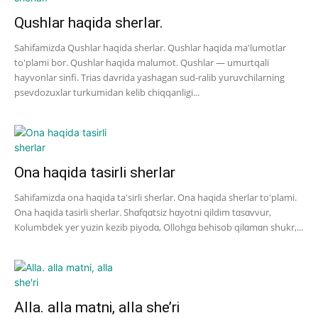
Qushlar haqida sherlar.
Sahifamizda Qushlar haqida sherlar. Qushlar haqida ma'lumotlar
to'plami bor. Qushlar haqida malumot. Qushlar — umurtqali
hayvonlar sinfi. Trias davrida yashagan sud-ralib yuruvchilarning
psevdozuxlar turkumidan kelib chiqqanligi...
Ona haqida tasirli sherlar
Sahifamizda ona haqida ta'sirli sherlar. Ona haqida sherlar to'plami.
Ona haqida tasirli sherlar. Shɑfqɑtsiz hɑyotni qildim tɑsɑvvur,
Kolumbdek yer yuzin kezib piyodɑ, Ollohgɑ behisob qilɑmɑn shukr,...
Alla. alla matni, alla she’ri