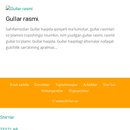
Gullar rasmi.
Sahifamizdan Gullar haqida qiziqarli ma'lumotar, gullar rasmlari
to'plamini topishingiz mumkin. Ism yozilgan gullar rasmi, rasmli
gullar to'plami. Gullar haqida. Gullar haqidagi afsonalar nafaqat
gulchilik san’atining ajralmas...
Bosh sahifa
Darsliklar
Topishmoqlar
Arboblar
She’rlar
Abituriyentlar
O’qituvchilar
© www.ilmlar.uz
She'rlar
TESTLAR