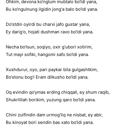
Ohkim, devona ko‘nglum mubtalo bo‘ldi yana,
Bu ko‘ngulnung ilgidin jong‘a balo bo‘ldi yana.
Do‘stdin oyirdi bu charxi jafo gustar yana,
Ey darig‘o, hojati dushman ravo bo‘ldi yana.
Necha bo‘lsun, soqiyo, oxir g‘ubori xotirim,
Tut mayi sofiki, hangomi safo bo‘ldi yana.
Xushdurur, oyo, pari paykar bila gulgashtkim,
Bo‘stonu bog‘i Eram dilkusho bo‘ldi yana.
Oq evindin qo‘ymas erding chiqqali, ey shum raqib,
Shukrlillah borikim, yuzung qaro bo‘ldi yana.
Chini zulfindin dam urmog‘liq ne nisbat, ey abir,
Bu kinoyat bori sendin bas xato bo‘ldi yana.