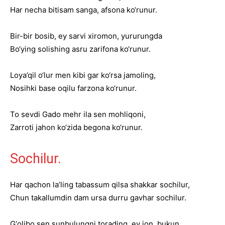
Har necha bitisam sanga, afsona ko‘runur.
Bir-bir bosib, ey sarvi xiromon, yururungda
Bo‘ying solishing asru zarifona ko‘runur.
Loya’qil o‘lur men kibi gar ko‘rsa jamoling,
Nosihki base oqilu farzona ko‘runur.
To sevdi Gado mehr ila sen mohliqoni,
Zarroti jahon ko‘zida begona ko‘runur.
Sochilur.
Har qachon la’ling tabassum qilsa shakkar sochilur,
Chun takallumdin dam ursa durru gavhar sochilur.
G‘olibo sen sunbulungni torading, ey jon, bukun