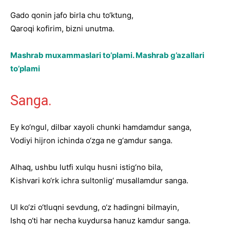
Gado qonin jafo birla chu to‘ktung,
Qaroqi kofirim, bizni unutma.
Mashrab muxammaslari to’plami. Mashrab g’azallari
to’plami
Sanga.
Ey ko‘ngul, dilbar xayoli chunki hamdamdur sanga,
Vodiyi hijron ichinda o‘zga ne g‘amdur sanga.
Alhaq, ushbu lutfi xulqu husni istig‘no bila,
Kishvari ko‘rk ichra sultonlig‘ musallamdur sanga.
Ul ko‘zi o‘tluqni sevdung, o‘z hadingni bilmayin,
Ishq o‘ti har necha kuydursa hanuz kamdur sanga.