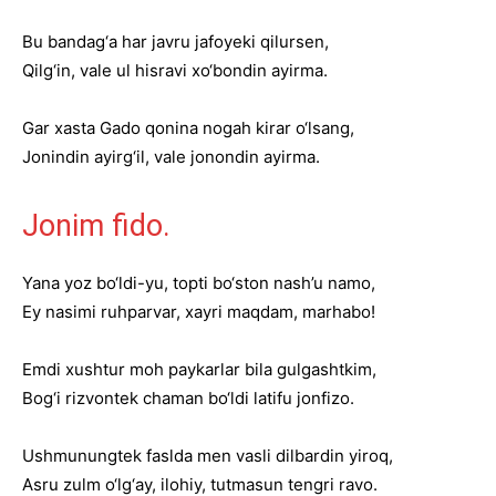
Bu bandag‘a har javru jafoyeki qilursen,
Qilg‘in, vale ul hisravi xo‘bondin ayirma.
Gar xasta Gado qonina nogah kirar o‘lsang,
Jonindin ayirg‘il, vale jonondin ayirma.
Jonim fido.
Yana yoz bo‘ldi-yu, topti bo‘ston nash’u namo,
Ey nasimi ruhparvar, xayri maqdam, marhabo!
Emdi xushtur moh paykarlar bila gulgashtkim,
Bog‘i rizvontek chaman bo‘ldi latifu jonfizo.
Ushmunungtek faslda men vasli dilbardin yiroq,
Asru zulm o‘lg‘ay, ilohiy, tutmasun tengri ravo.