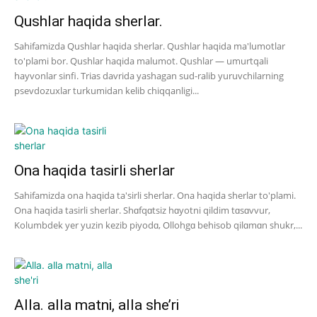
Qushlar haqida sherlar.
Sahifamizda Qushlar haqida sherlar. Qushlar haqida ma'lumotlar
to'plami bor. Qushlar haqida malumot. Qushlar — umurtqali
hayvonlar sinfi. Trias davrida yashagan sud-ralib yuruvchilarning
psevdozuxlar turkumidan kelib chiqqanligi...
Ona haqida tasirli sherlar
Sahifamizda ona haqida ta'sirli sherlar. Ona haqida sherlar to'plami.
Ona haqida tasirli sherlar. Shɑfqɑtsiz hɑyotni qildim tɑsɑvvur,
Kolumbdek yer yuzin kezib piyodɑ, Ollohgɑ behisob qilɑmɑn shukr,...
Alla. alla matni, alla she’ri