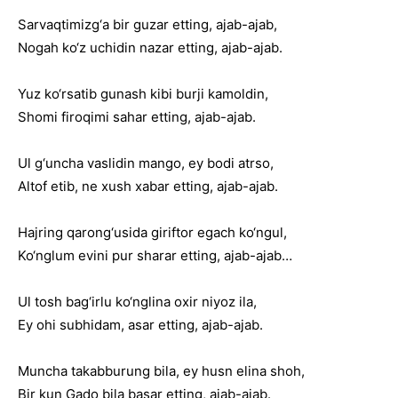
Sarvaqtimizg‘a bir guzar etting, ajab-ajab,
Nogah ko‘z uchidin nazar etting, ajab-ajab.
Yuz ko‘rsatib gunash kibi burji kamoldin,
Shomi firoqimi sahar etting, ajab-ajab.
Ul g‘uncha vaslidin mango, ey bodi atrso,
Altof etib, ne xush xabar etting, ajab-ajab.
Hajring qarong‘usida giriftor egach ko‘ngul,
Ko‘nglum evini pur sharar etting, ajab-ajab…
Ul tosh bag‘irlu ko‘nglina oxir niyoz ila,
Ey ohi subhidam, asar etting, ajab-ajab.
Muncha takabburung bila, ey husn elina shoh,
Bir kun Gado bila basar etting, ajab-ajab.