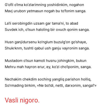
G‘ofil o‘lma ko‘zlarimning yoshidinkim, nogahon
Mavj urubon yetmasun nogah bu to‘fonim sanga.
La’li serobingdin uzsam gar tama’ni, to abad
Suvdek ich, o‘lsun haloling bir ovuch qonim sanga.
Husn ganjidursenu ko‘nglum buzulg‘on go‘shaye,
Shukrknm, tushti qabul ush ganju vayronim sanga.
Mustadom o‘lsun kamoli husnu johingkim, bukun
Mehru mah hayron erur, ey, ko‘zi cho‘lponim, sanga.
Nechakim chekdim soching yangliq parishon holliq,
So‘rmading birkim, «Ne bo‘ldi, netti, darxonim, sanga?»
Vasli nigoro.