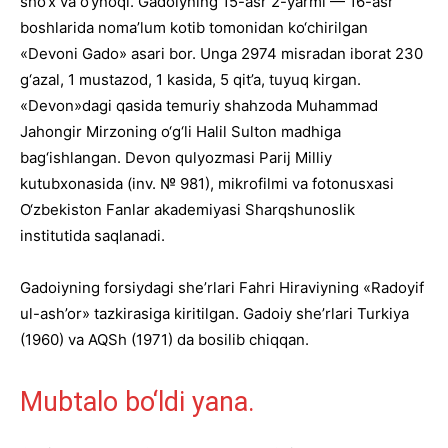
sho‘x va o‘ynoqi. Gadoiyning 15-asr 2-yarmi — 16-asr
boshlarida noma’lum kotib tomonidan ko‘chirilgan
«Devoni Gado» asari bor. Unga 2974 misradan iborat 230
g‘azal, 1 mustazod, 1 kasida, 5 qit’a, tuyuq kirgan.
«Devon»dagi qasida temuriy shahzoda Muhammad
Jahongir Mirzoning o‘g‘li Halil Sulton madhiga
bag‘ishlangan. Devon qulyozmasi Parij Milliy
kutubxonasida (inv. № 981), mikrofilmi va fotonusxasi
O‘zbekiston Fanlar akademiyasi Sharqshunoslik
institutida saqlanadi.
Gadoiyning forsiydagi she’rlari Fahri Hiraviyning «Radoyif
ul-ash’or» tazkirasiga kiritilgan. Gadoiy she’rlari Turkiya
(1960) va AQSh (1971) da bosilib chiqqan.
Mubtalo bo‘ldi yana.