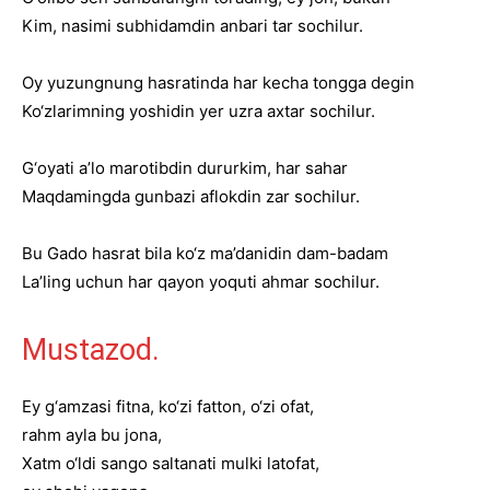
Kim, nasimi subhidamdin anbari tar sochilur.
Oy yuzungnung hasratinda har kecha tongga degin
Ko‘zlarimning yoshidin yer uzra axtar sochilur.
G‘oyati a’lo marotibdin dururkim, har sahar
Maqdamingda gunbazi aflokdin zar sochilur.
Bu Gado hasrat bila ko‘z ma’danidin dam-badam
La’ling uchun har qayon yoquti ahmar sochilur.
Mustazod.
Ey g‘amzasi fitna, ko‘zi fatton, o‘zi ofat,
rahm ayla bu jona,
Xatm o‘ldi sango saltanati mulki latofat,