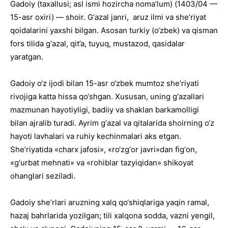
Gadoiy (taxallusi; asl ismi hozircha noma’lum) (1403/04 —
15-asr oxiri) — shoir. G‘azal janri, aruz ilmi va she’riyat
qoidalarini yaxshi bilgan. Asosan turkiy (o‘zbek) va qisman
fors tilida g‘azal, qit’a, tuyuq, mustazod, qasidalar
yaratgan.
Gadoiy o‘z ijodi bilan 15-asr o‘zbek mumtoz she’riyati
rivojiga katta hissa qo‘shgan. Xususan, uning g‘azallari
mazmunan hayotiyligi, badiiy va shaklan barkamolligi
bilan ajralib turadi. Ayrim g‘azal va qitalarida shoirning o‘z
hayoti lavhalari va ruhiy kechinmalari aks etgan.
She’riyatida «charx jafosi», «ro‘zg‘or javri»dan fig‘on,
«g‘urbat mehnati» va «rohiblar tazyiqidan» shikoyat
ohanglari seziladi.
Gadoiy she’rlari aruzning xalq qo‘shiqlariga yaqin ramal,
hazaj bahrlarida yozilgan; tili xalqona sodda, vazni yengil,