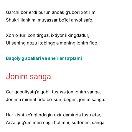
Garchi bor erdi burun andak g‘ubori xotirim,
Shukrlillahkim, muyassar bo‘ldi anvoi safo.
Xoh o‘ltur, xoh tirguz, ixtiyor ilkingdadur,
Ul sening nozu itobingg‘a mening jonim fido.
Baqoiy g’azallari va she’rlar to’plami
Jonim sanga.
Gar qabuliyatg‘a qobil tushsa jon jonim sanga,
Jonima minnat fido bo‘lsun, begim, jonim sanga.
Har kishi ko‘nglindagin oxir daminda fosh etar,
Arza qilg‘um men dag‘i holimni, sultonim, sanga.