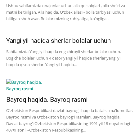
Ushbu sahifamizda onajonlar uchun alla qo'shiqlari , alla she'ri va
matni keltirilgan. Alla haqida. O'zbek allasi - bolla tarbiyasi uchun
bitilgan shoh asar. Bolalarimizning ruhiyatiga, ko‘ngliga...
Yangi yil haqida sherlar bolalar uchun
Sahifamizda Yangi yil haqida eng chiroyli sherlar bolalar uchun.
Bog'cha bolalari uchun 4 qator yangi yil haqida sherlar.yangi yil
haqida qisqa sherlar. Yangi yil haqida...
Bayroq haqida. Bayroq rasmi
O'zbekiston Respublikasi davlat bayrog'i haqida batafsil ma'lumotlar.
Bayroq rasmi va O'zbekiston bayrog'i rasmlari. Bayroq haqida.
Davlat bayrog‘i O‘zbekiston Respublikasining 1991 yil 18 noyabrdagi
407­XII­sonli «O‘zbekiston Respublikasining...