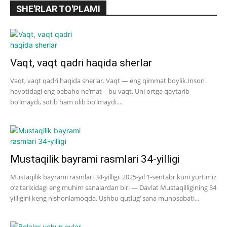
SHE'RLAR TO'PLAMI
Vaqt, vaqt qadri haqida sherlar
Vaqt, vaqt qadri haqida sherlar. Vaqt — eng qimmat boylik.Inson
hayotidagi eng bebaho ne’mat – bu vaqt. Uni ortga qaytarib
bo‘lmaydi, sotib ham olib bo‘lmaydi....
Mustaqilik bayrami rasmlari 34-yilligi
Mustaqilik bayrami rasmlari 34-yilligi. 2025-yil 1-sentabr kuni yurtimiz
o‘z tarixidagi eng muhim sanalardan biri — Davlat Mustaqilligining 34
yilligini keng nishonlamoqda. Ushbu qutlug‘ sana munosabati...