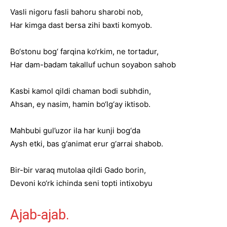
Vasli nigoru fasli bahoru sharobi nob,
Har kimga dast bersa zihi baxti komyob.
Bo‘stonu bog‘ farqina ko‘rkim, ne tortadur,
Har dam-badam takalluf uchun soyabon sahob
Kasbi kamol qildi chaman bodi subhdin,
Ahsan, ey nasim, hamin bo‘lg‘ay iktisob.
Mahbubi gul’uzor ila har kunji bog‘da
Aysh etki, bas g‘animat erur g‘arrai shabob.
Bir-bir varaq mutolaa qildi Gado borin,
Devoni ko‘rk ichinda seni topti intixobyu
Ajab-ajab.