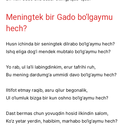
Meningtek bir Gado bo‘lgaymu
hech?
Husn ichinda bir seningtek dilrabo bo‘lg‘aymu hech?
Ishq eliga dog‘i mendek mubtalo bo‘lg‘aymu hech?
Yo rab, ul la’li labingdinkim, erur tafrihi ruh,
Bu mening dardumg‘a ummidi davo bo‘lg‘aymu hech?
Iltifot etmay raqib, asru qilur begonalik,
Ul o‘lumluk bizga bir kun oshno bo‘lg‘aymu hech?
Dast bermas chun yovuqdin hosid ilkindin salom,
Ko‘z yetar yerdin, habibim, marhabo bo‘lg‘aymu hech?