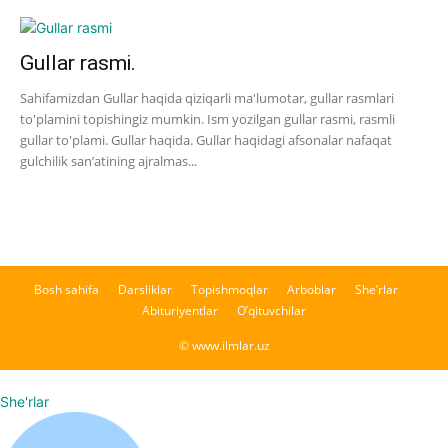
Gullar rasmi.
Sahifamizdan Gullar haqida qiziqarli ma'lumotar, gullar rasmlari
to'plamini topishingiz mumkin. Ism yozilgan gullar rasmi, rasmli
gullar to'plami. Gullar haqida. Gullar haqidagi afsonalar nafaqat
gulchilik san’atining ajralmas...
Bosh sahifa
Darsliklar
Topishmoqlar
Arboblar
She’rlar
Abituriyentlar
O’qituvchilar
© www.ilmlar.uz
She'rlar