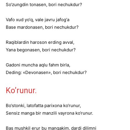
So‘zungdin tonasen, bori nechukdur?
Vafo xud yo‘q, vale javru jafog‘a
Base mardonasen, bori nechukdur?
Raqiblardin haroson erding avval,
Yana begonasen, bori nechukdur?
Gadoni muncha aqlu fahm birla,
Deding: «Devonasen», bori nechukdur?
Ko’runur.
Bo‘stonki, latofatta parixona ko‘runur,
Sensiz manga bir manzili vayrona ko‘runur.
Bas mushkil erur bu mangakim, dardi dilimni