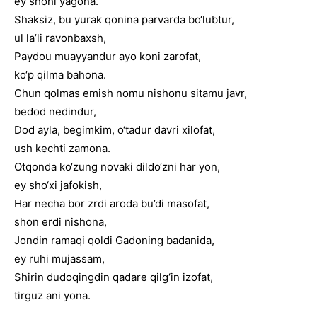
ey shohi yagona.
Shaksiz, bu yurak qonina parvarda bo‘lubtur,
ul la’li ravonbaxsh,
Paydou muayyandur ayo koni zarofat,
ko‘p qilma bahona.
Chun qolmas emish nomu nishonu sitamu javr,
bedod nedindur,
Dod ayla, begimkim, o‘tadur davri xilofat,
ush kechti zamona.
Otqonda ko‘zung novaki dildo‘zni har yon,
ey sho‘xi jafokish,
Har necha bor zrdi aroda bu’di masofat,
shon erdi nishona,
Jondin ramaqi qoldi Gadoning badanida,
ey ruhi mujassam,
Shirin dudoqingdin qadare qilg‘in izofat,
tirguz ani yona.