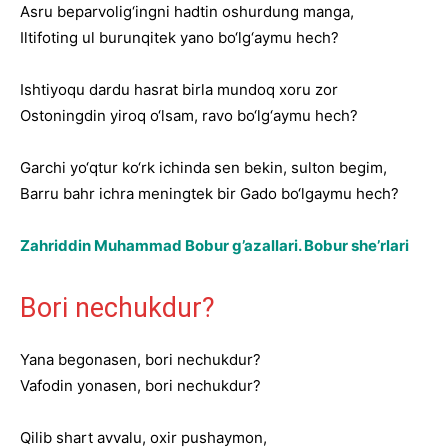
Asru beparvolig‘ingni hadtin oshurdung manga,
Iltifoting ul burunqitek yano bo‘lg‘aymu hech?
Ishtiyoqu dardu hasrat birla mundoq xoru zor
Ostoningdin yiroq o‘lsam, ravo bo‘lg‘aymu hech?
Garchi yo‘qtur ko‘rk ichinda sen bekin, sulton begim,
Barru bahr ichra meningtek bir Gado bo‘lgaymu hech?
Zahriddin Muhammad Bobur g’azallari. Bobur she’rlari
Bori nechukdur?
Yana begonasen, bori nechukdur?
Vafodin yonasen, bori nechukdur?
Qilib shart avvalu, oxir pushaymon,