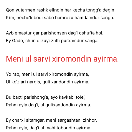
Qon yutarmen rashk elindin har kecha tongg‘a degin
Kim, necho‘k bodi sabo hamrozu hamdamdur sanga.
Ayb emastur gar parishonsen dag‘i oshufta hol,
Ey Gado, chun orzuyi zulfi purxamdur sanga.
Meni ul sarvi xiromondin ayirma.
Yo rab, meni ul sarvi xiromondin ayirma,
Ul ko‘zlari nargis, guli xandondin ayirma.
Bu baxti parishong‘a, ayo kavkabi tole’,
Rahm ayla dag‘i, ul gulixandondin ayirma.
Ey charxi sitamgar, meni sargashtani zinhor,
Rahm ayla, dag‘i ul mahi tobondin ayirma.