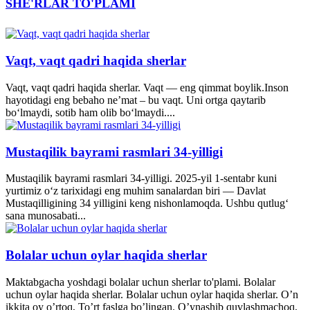
SHE'RLAR TO'PLAMI
Vaqt, vaqt qadri haqida sherlar
Vaqt, vaqt qadri haqida sherlar. Vaqt — eng qimmat boylik.Inson
hayotidagi eng bebaho ne’mat – bu vaqt. Uni ortga qaytarib
bo‘lmaydi, sotib ham olib bo‘lmaydi....
Mustaqilik bayrami rasmlari 34-yilligi
Mustaqilik bayrami rasmlari 34-yilligi. 2025-yil 1-sentabr kuni
yurtimiz o‘z tarixidagi eng muhim sanalardan biri — Davlat
Mustaqilligining 34 yilligini keng nishonlamoqda. Ushbu qutlug‘
sana munosabati...
Bolalar uchun oylar haqida sherlar
Maktabgacha yoshdagi bolalar uchun sherlar to'plami. Bolalar
uchun oylar haqida sherlar. Bolalar uchun oylar haqida sherlar. O’n
ikkita oy o’rtoq, To’rt faslga bo’lingan. O’ynashib quvlashmachoq,