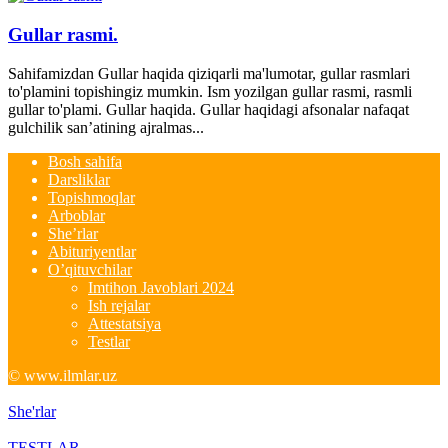
Gullar rasmi.
Sahifamizdan Gullar haqida qiziqarli ma'lumotar, gullar rasmlari
to'plamini topishingiz mumkin. Ism yozilgan gullar rasmi, rasmli
gullar to'plami. Gullar haqida. Gullar haqidagi afsonalar nafaqat
gulchilik san’atining ajralmas...
Bosh sahifa
Darsliklar
Topishmoqlar
Arboblar
She’rlar
Abituriyentlar
O’qituvchilar
Imtihon Javoblari 2024
Ish rejalar
Attestatsiya
Testlar
© www.ilmlar.uz
She'rlar
TESTLAR