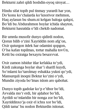
Bekturni zahri qildi boshdin-oyoq siroyat…
Hindu sifat topib pul tinmay yurardi har yon,
Do‘konu ko‘chalarda ko‘knorivor mehmon,
Haq aylasun bu shum.ni kelgan baloga qalqoi,
Bo‘ldi bu Abdurahmon boylar ichida shayton,
Bekturni hasratida o‘ldi chekib nadomat.
Bir umrda musofir dunyo qidirdi nodon,
Qorun bilib o‘zini Xayriddin nom afg‘on,
Oxir quturgon itdek har odamini qopgon,
O‘lsa kafan topilmas, tortar mahalla tov©n,
Ketti bu oxiratga bexayru besaxvvat.
Oxir zamon ishidur itlar kefakka to‘ydi,
Kirdi zakunga boylar shar’i sharifi kuydi,
So‘mlarni ko‘tarolmay eshakka yukni qo‘ydi,
Mansurquli inoqni Bektur ko‘zini o‘ydi,
Mundin ziyoda bo‘lmas islom aro qabohat.
Dunyo topib gadolar ko‘p e’tibor bo‘ldi,
Avvalda mo‘r erdi, bir ajdahor bo‘ldi,
Ayrildi so‘mlaridin bir nonga zor bo‘ldi,
Xayriddinxo‘ja oxir el ichra xor bo‘ldi,
Qildi tama’ bu nodon Bekturdin istionat.