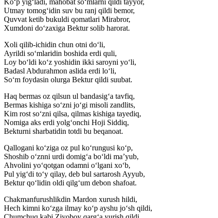
Ko‘p yig‘ladi, mahobat so‘mlarni qildi tayyor,
Utmay tomog‘idin suv bu ranj qildi bemor,
Quvvat ketib bukuldi qomatlari Mirabror,
Xumdoni do‘zaxiga Bektur solib harorat.
Xoli qilib-ichidin chun otni do‘li,
Ayrildi so‘mlaridin boshida erdi quli,
Loy bo‘ldi ko‘z yoshidin ikki saroyni yo‘li,
Badasl Abdurahmon aslida erdi lo‘li,
So‘m foydasin olurga Bektur qildi suubat.
Haq bermas oz qilsun ul bandasig‘a tavfiq,
Bermas kishiga so‘zni jo‘gi misoli zandlits,
Kim rost so‘zni qilsa, qilmas kishiga tayediq,
Nomiga aks erdi yolg‘onchi Hoji Siddiq,
Bekturni sharbatidin totdi bu beqanoat.
Qallogani ko‘ziga oz pul ko‘rungusi ko‘p,
Shoshib o‘znni urdi domig‘a bo‘ldi ma’yub,
Ahvolini yo‘qotgan odamni o‘lgani xo‘b,
Pul yig‘di to‘y qilay, deb bul sartarosh Ayyub,
Bektur qo‘lidin oldi qilg‘um debon shafoat.
Chakmanfurushlikdin Mardon xurush hildi,
Hech kimni ko‘zga ilmay ko‘p ayshu jo‘sh qildi,
Chumchuq kabi Ziyoboy qarg‘a yurish qildi,