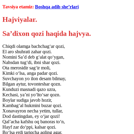
Tavsiya etamiz:
Boshqa adib she’rlari
Hajviyalar.
Sa’dixon qozi haqida hajvya.
Chiqdi olamga bachchag‘ar qozi,
El aro shuhrati zahar qozi.
Nomini Sa’d deb g‘alat qo‘ygan,
Nahsdan tug‘di, ibni shar qozi.
Ota merosidir sag‘ir moli,
Kimki o‘lsa, anga padar qozi.
Suvchayon yo ilon desam bilmay,
Bilgan aytur, tovonteshar qozn.
Kunduzi masnadi qazo uzra,
Kechasi, ya’ni yo‘lto‘sar qozn.
Boylar sudiga javob hozir,
Kambag‘al hukmini buzar qozi.
Xonavayron necha yetim, tullar,
Dod dastingdan, ey o‘jar qozi!
Qal’acha kafshu oq banoras to‘n,
Hayf zar do‘ppi, kalsar qozi.
Bo‘lsa erdi tariqcha aqling agar,