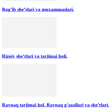
Rog’ib she’rlari va muxammaslari.
Rizoiy she’rlari va tarjimai holi.
Ravnaq tarjimai hol. Ravnaq g’azallari va she’rlari.