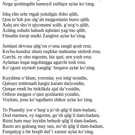
Nega qoshingdin hamoyil zulfiqor aylar ko‘zing.
Ishq elin sehr etgali joduligin ifsho qilib,
Qon to‘kib jon olg‘ali mujgonlarin burro qilib,
Xalq aro sho‘ri qiyomatni solib, g‘avg‘o qilib,
Xoling oshubi habash iqlimini yag‘mo qilib,
Fitnadin toroji mulki Zangbor aylar ko‘zing.
Jumlani devona qilg‘on o‘sma rangli qosh erur,
Kecha-kunduz shum raqiblar mahramu sirdosh erur,
Garchi, ey ohu nigorim, biz qari, sen yosh erur,
Aylamas toqat nigohingga agarchi tosh erur,
Ko‘zguni siymob yanglig‘ beqaror aylar ko‘zing.
Kuydimu o‘ldum, yoronlar, yor istig‘nosidin,
Qatraye tottirmadi hargiz karam daryosidin,
Qutqar emdi bu tiriklikda ajal da’vosidin,
Otibon mujgon o‘qini qoshlarini yosidin,
Voykim, jonu ko‘ngullarni shikor aylar ko‘zing.
To Pisandiy yor o‘lurg‘a jo‘sh qilg‘il dam-badam,
Dod etarmen, ey nigorim, go‘sh qilg‘il dam-badam,
Bizni ham may loyidin behush qilg‘il dam-badam,
Bazm aro gulrang may sun, no‘sh qilg‘il dam-badam,
Furqatiyg‘a bir boqib daf’i xumor aylar ko‘zing.