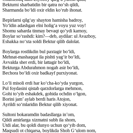
Bekturni sharbatidin bir qatra no‘sh qildi,
Sharmanda bo‘ldi oxir eldin ko‘rub ihonat.
Bepirlarni qilg‘ay shayton hamisha badroy,
Yo‘ldin adashgan elni holig‘a voyu yuz voy!
Shomu saharda tinmay bevaqt qo‘ydi karnoy,
Boylar so‘rashdi: kim?—deb, aydilar: ul Avazboy,
Eshakka no‘xta soldi Bektur qilib dalolat.
Boylarga rostlikdin bul paxtagir bo‘ldi,
Mehnat-mashaqqat ila pishti yag‘ir bo‘ldi,
Avvalda sher erdi, bir lattagir bo‘ldi,
Bekturga Abdurahmon nogah asir bo‘ldi,
Bechora bo‘ldi oxir badkayf purxiyonat.
Lo‘li misoli erdi har ko‘cha-ko‘yda yurgon,
Pul foydasini qistab qarzdorlarga mehmon,
Gohi to‘yib eshakdek, gohida ochdin o‘lgon,
Borini jam’ aylab berdi haris Atojon,
Ayrildi so‘mlaridin Bektur qilib xiyonat.
Sultoni bokaramdin badasllarga in’om,
Qildi amirlarga xizmatni subh ila shom,
Utdi alar, bu qoldi dunyo uchun qo‘yib dom,
Maqsudi ot chiqarsa, boylikda Shoh G‘ulom nom,