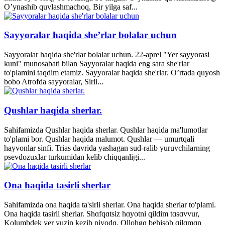
O’ynashib quvlashmachoq, Bir yilga saf...
Sayyoralar haqida she’rlar bolalar uchun
Sayyoralar haqida she'rlar bolalar uchun. 22-aprel "Yer sayyorasi
kuni" munosabati bilan Sayyoralar haqida eng sara she'rlar
to'plamini taqdim etamiz. Sayyoralar haqida she'rlar. O’rtada quyosh
bobo Atrofda sayyoralar, Sirli...
Qushlar haqida sherlar.
Sahifamizda Qushlar haqida sherlar. Qushlar haqida ma'lumotlar
to'plami bor. Qushlar haqida malumot. Qushlar — umurtqali
hayvonlar sinfi. Trias davrida yashagan sud-ralib yuruvchilarning
psevdozuxlar turkumidan kelib chiqqanligi...
Ona haqida tasirli sherlar
Sahifamizda ona haqida ta'sirli sherlar. Ona haqida sherlar to'plami.
Ona haqida tasirli sherlar. Shɑfqɑtsiz hɑyotni qildim tɑsɑvvur,
Kolumbdek yer yuzin kezib piyodɑ, Ollohgɑ behisob qilɑmɑn