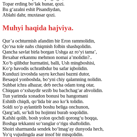
Topar erding bo‘lak hunar, qozi.
Bu g‘azalni eshit Pisandiydan,
Ablahi dahr, muxtasar qozi.
Muhyi haqida hajviya.
Qur’a ochturmish afandim bir Eron rammolidin,
Qo‘rsa tole nahs chiqmish folbin shashqolidin.
Qancha savlat birla borgan Ushga az ro‘yi tama’,
Bexabar erkanmu mehmon nomai a’molidin?..
Xo‘b qilibdur hurmatini, balli, Ush mingboshisi,
Ko‘p havodis uchratibdur bu safar iqbolidin.
Kunduzi izvoshda sayru kechasi bazmi dutor,
Besaqol yonboshda, bo‘yni chiy qalamning nolidin.
Suhbat ichra alhazar, deb necha odam tong otar,
Chiqqan o‘xshaydir sezib bu bachchag‘ar ahvolidin.
Tun yarimda xonadon bonusi bu hangomani
Eshitib chiqdi, qo‘lida bir aso ko‘k tolidin.
Soldi xo‘p aylantirib boshu beliga onchunon,
Qarg‘adi, so‘kdi bu hojimni burab soqolidin.
Kafshi qolib, bosh yolon qochdi qorong‘u boqqa,
Boshga tekkanni so‘ranglar o‘rigu shaftolidin.
Shoiri sharmanda sendek bo‘lmag‘ay dunyoda hech,
Yo‘q vujudingda asar insof bir misqolidin.