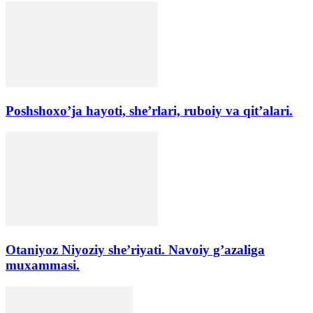
Poshshoxo’ja hayoti, she’rlari, ruboiy va qit’alari.
Otaniyoz Niyoziy she’riyati. Navoiy g’azaliga
muxammasi.