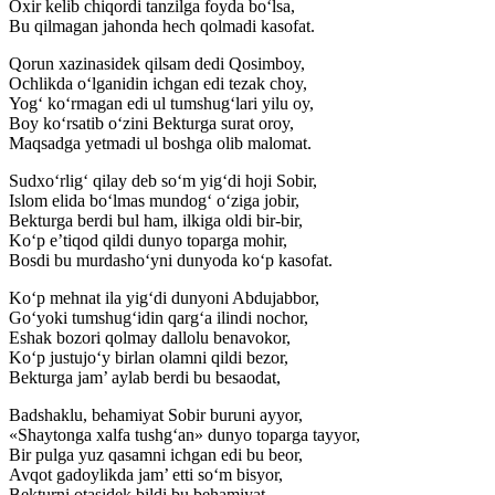
Oxir kelib chiqordi tanzilga foyda bo‘lsa,
Bu qilmagan jahonda hech qolmadi kasofat.
Qorun xazinasidek qilsam dedi Qosimboy,
Ochlikda o‘lganidin ichgan edi tezak choy,
Yog‘ ko‘rmagan edi ul tumshug‘lari yilu oy,
Boy ko‘rsatib o‘zini Bekturga surat oroy,
Maqsadga yetmadi ul boshga olib malomat.
Sudxo‘rlig‘ qilay deb so‘m yig‘di hoji Sobir,
Islom elida bo‘lmas mundog‘ o‘ziga jobir,
Bekturga berdi bul ham, ilkiga oldi bir-bir,
Ko‘p e’tiqod qildi dunyo toparga mohir,
Bosdi bu murdasho‘yni dunyoda ko‘p kasofat.
Ko‘p mehnat ila yig‘di dunyoni Abdujabbor,
Go‘yoki tumshug‘idin qarg‘a ilindi nochor,
Eshak bozori qolmay dallolu benavokor,
Ko‘p justujo‘y birlan olamni qildi bezor,
Bekturga jam’ aylab berdi bu besaodat,
Badshaklu, behamiyat Sobir buruni ayyor,
«Shaytonga xalfa tushg‘an» dunyo toparga tayyor,
Bir pulga yuz qasamni ichgan edi bu beor,
Avqot gadoylikda jam’ etti so‘m bisyor,
Bekturni otasidek bildi bu behamiyat.