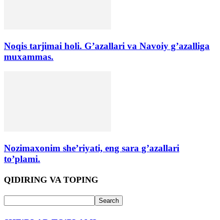
Noqis tarjimai holi. G’azallari va Navoiy g’azalliga
muxammas.
Nozimaxonim she’riyati, eng sara g’azallari
to’plami.
QIDIRING VA TOPING