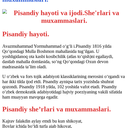
Pisandiy hayoti.
Avazmuhammad Yormuhammad o‘g‘li i.Pisandiy 1816 yilda
Qo‘qondagi Mulla Boshmon mahallasida tug‘ilgan. U
yoshligidanoq ota kasbi kosibchilik (atlas to‘qish)ni egallaydi,
dastlab mahalla domlasida, so‘ng Qo‘qondagi Oxun devon
madrasasida ta’lim oladi.
U o‘zbek va fors tojik adabiyoti klassiklarining merosini o‘rgandi va
har ikki tilda ijod etdi. Pisandiy ayniqsa tarix yozishda shuhrat
qozondi. Pisandiy 1918 yilda, 102 yoshida vafot etadi. Pisandiy
o‘zbek demokratik adabiyotidagi hajviy poeziyaning vakili sifatida
ham muayyan mavqega egadir.
Pisandiy she’rlari va muxammaslari.
Kajrav falakdin aylay emdi bu kun shikoyat,
Boylar ichida bo‘ldi turfa ajab hikoyat,