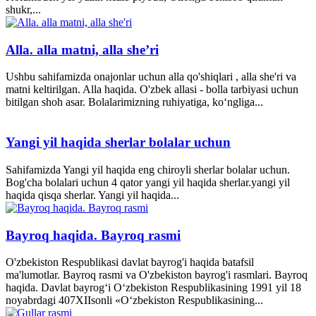
shukr,...
Alla. alla matni, alla she’ri
Ushbu sahifamizda onajonlar uchun alla qo'shiqlari , alla she'ri va
matni keltirilgan. Alla haqida. O'zbek allasi - bolla tarbiyasi uchun
bitilgan shoh asar. Bolalarimizning ruhiyatiga, ko‘ngliga...
Yangi yil haqida sherlar bolalar uchun
Sahifamizda Yangi yil haqida eng chiroyli sherlar bolalar uchun.
Bog'cha bolalari uchun 4 qator yangi yil haqida sherlar.yangi yil
haqida qisqa sherlar. Yangi yil haqida...
Bayroq haqida. Bayroq rasmi
O'zbekiston Respublikasi davlat bayrog'i haqida batafsil
ma'lumotlar. Bayroq rasmi va O'zbekiston bayrog'i rasmlari. Bayroq
haqida. Davlat bayrog‘i O‘zbekiston Respublikasining 1991 yil 18
noyabrdagi 407­XII­sonli «O‘zbekiston Respublikasining...