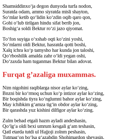
Shamsiddinxo‘ja degon dunyoda turfa nodon,
Suratda odam, ammo siyratda misli shayton,
So‘mlar ketib qo‘lidin ko‘zdin oqib qaro qon,
Gohi o‘lub tirilgan hindu sifat berib jon,
Boshig‘a soldi Bektur ro‘zi jazo qiyomat.
To‘fon suyiga o‘xshab oqti ko‘zini yoshi,
So‘mlarni oldi Bektur, hasratda qotti boshi,
Xalq ichra ko‘p tamysho har kunda jon taloshi,
Qo‘rboshilik amalda zahr o‘ldi yegan oshi,
Do‘zaxda ham tuganmas Bektur bilan adovat.
Furqat g’azaliga muxammas.
Nim nigohini raqiblarga nisor aylar ko‘zing,
Bnzni bir ko‘rmoq uchun ko‘p intizor aylar ko‘zing,
Bir boqishda tiyra ko‘nglumni bahor aylar ko‘zing,
May ichibkim g‘amza tig‘in obdor aylar ko‘zing,
Bir qarashda yuz kishini dilfigor aylar ko‘zing.
Zulm behad etgali hazm ayladi andeshasin,
Qo‘lg‘a oldi bexi umrum kesgali g‘am teshasin,
Qatl etarda tutdi ul Hajjoji zolnm peshasin,
Tutmag‘on bo‘lsa g‘azabdin Shohimardon shevasin,