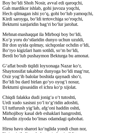
Boy bo‘ldi Shoh Nosir, avval edi qaroqchi,
Gah mardikor ishlab, gohi juvoza yoqchi,
Hech qilmagan ishi yo‘q, gohi bo‘lub yamoqchi,
Kirdi saroyga, bo‘ldi tertovchiga so‘roqchi,
Bekturni xanjaridin bag‘ri bo‘lur jarohat.
Mehnat-mashaqqat ila Mirboqi boy bo‘ldi,
Ko‘p yoru do‘stlaridin dunyo uchun uzuldi,
Bir don uyida qolmay, sichqonlar ochdin o‘ldi,
Bo‘ryo kigizlari ham sotildi, so‘m bo‘ldi,
Berdi bo‘lub pushaymon Bekturga bu amonat.
G‘aflat bosib tiqildi loyxonaga Nazar ko‘r,
Shaytonsifat takabbur dunyoga bo‘ldi mag‘rur,
Oxir yog‘ib balolar boshida qaynadi sho‘r,
Bo‘ldi bu dard birlan go‘yo oyog‘i nosur,
Bekturni qissasidin el ichra ko‘p xijolat.
Chiqdi falakka dudi jonig‘a o‘t tutoshti,
Urdi xudo xasisni yo‘l to‘g‘ridin adoshti,
Ul tutfurush yig‘lab, afg‘oni haddin oshti,
Mirhojiboy kasal deb eshaklari hangroshti,
Mundin ziyoda bo‘lmas odamdagi qabohat.
Hirsu havo sharori ko‘nglida yondi chun nor,