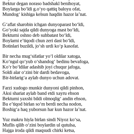
Bektur degan noraso badshakl benihoyat,
Boylarga bo‘ldi g.o‘yo qattiq baloyu ofat,
Mundog‘ kishiga kelsun haqdin hazor la’nat.
G‘aflat sharobin ichgan dunyoparast bo‘ldi,
Go‘yoki sajda qildi dunyoga mast bo‘ldi,
Bekturni oshno deb suhbatast bo‘ldi,
Boylarni e’tiqodi chun zeri dast bo‘ldi,
Botinlari buzildi, jo‘sh urdi ko‘p kasofat.
Bir necha mug‘sifatlar yo‘l oldilar xatoga,
Ko‘ngul qo‘yub o‘shandog‘ bedinu bevafoga,
Ko‘r bo‘ldilar adashib joyi chuqur jafoga,
Soldi alar o‘zini bir dardi bedavoga,
Bir-birlarig‘a aylab dunyo uchun adovat.
Farzi xudogo munkir dunyoni qildi pinhon,
Aksi shariat aylab band etdi xayru ehson
Bekturni yaxshi bildi olmoqlig‘ andin ehson,
Bu e’tiqod birlan so‘m berdi necha nodon,
Boshig‘a haq yuborsun har kun hazor la’nat.
Yuz makru hiyla birlan sindi Niyoz ko‘sa,
Muflis qilib o‘zini boylardin ul qutulsa,
Hajga iroda qildi maqsudi chirki ketsa,