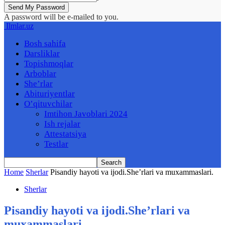
A password will be e-mailed to you.
Ilmlar.uz
Bosh sahifa
Darsliklar
Topishmoqlar
Arboblar
She’rlar
Abituriyentlar
O’qituvchilar
Imtihon Javoblari 2024
Ish rejalar
Attestatsiya
Testlar
Home
Sherlar
Pisandiy hayoti va ijodi.She’rlari va muxammaslari.
Sherlar
Pisandiy hayoti va ijodi.She’rlari va
muxammaslari.