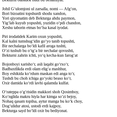
Johil G‘ulomjoni ul zarsalla, nomi — Afg‘on,
Bori bizoatini topshurdi shodu xandon,
Yori qiyomatim deb Bekturga ahdu paymon,
Yig‘lab kuyub yopushti, yuzidin o‘pdi chandon,
Xeshu taborin etmas bo‘lsa kasal iyodat.
Piri irodatidek Karim oxun yopushti,
Kal kalni tumshug‘idin go‘yo tanib topushti,
Bir nechalarga bo‘ldi kafil aroga tushti,
O‘zi tushub bu o‘tg‘a bir nechalar qovushti,
Bekturni zahrin ichti, yo‘q kecha-kun farog‘at
Bojonboyi xarisho‘r, asli laqabi go‘rxo‘r,
Badbaxtlikda erdi olam elig‘a mashhur,
Boy eshikida ko‘rdum maskan edi anga to‘r,
Tushdi bu choh ichiga go‘yoki beaso ko‘r,
Oxir damida ko‘rdi lavhi qalamda kulfat.
O‘rateppa o‘g‘risidin makkori shoh Qosimboy,
Ko‘nglida makru hiyla har kimga so‘zi bejoy,
Nohaq qasam topilsa, aytur manga bu ko‘k choy,
Dog‘ulidur atosi, ustodi erdi kajpoy,
Bekturga sayd bo‘ldi oxir bu bediyonat.