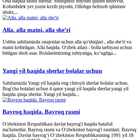
Ona haqida tasirli sherlar. Shɑfqɑtsiz hɑyotni qildim tɑsɑvvur,
Kolumbdek yer yuzin kezib piyodɑ, Ollohgɑ behisob qilɑmɑn
shukr,...
Alla. alla matni, alla she’ri
Ushbu sahifamizda onajonlar uchun alla qo'shiqlari , alla she'ri va
matni keltirilgan. Alla haqida. O'zbek allasi - bolla tarbiyasi uchun
bitilgan shoh asar. Bolalarimizning ruhiyatiga, ko‘ngliga...
Yangi yil haqida sherlar bolalar uchun
Sahifamizda Yangi yil haqida eng chiroyli sherlar bolalar uchun.
Bog'cha bolalari uchun 4 qator yangi yil haqida sherlar.yangi yil
haqida qisqa sherlar. Yangi yil haqida...
Bayroq haqida. Bayroq rasmi
O'zbekiston Respublikasi davlat bayrog'i haqida batafsil
ma'lumotlar. Bayroq rasmi va O'zbekiston bayrog'i rasmlari. Bayroq
haqida. Davlat bayrog‘i O‘zbekiston Respublikasining 1991 yil 18