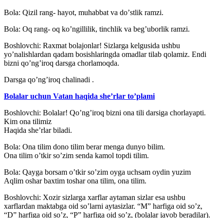
Bola: Qizil rang- hayot, muhabbat va doʼstlik ramzi.
Bola: Oq rang- oq koʼngillilik, tinchlik va begʼuborlik ramzi.
Boshlovchi: Raxmat bolajonlar! Sizlarga kelgusida ushbu
yoʼnalishlardan qadam bosishlaringda omadlar tilab qolamiz. Endi
bizni qoʼngʼiroq darsga chorlamoqda.
Darsga qoʼngʼiroq chalinadi .
Bolalar uchun Vatan haqida she’rlar to’plami
Boshlovchi: Bolalar! Qoʼngʼiroq bizni ona tili darsiga chorlayapti.
Kim ona tilimiz
Haqida sheʼrlar biladi.
Bola: Ona tilim dono tilim berar menga dunyo bilim.
Ona tilim oʼtkir soʼzim senda kamol topdi tilim.
Bola: Qayga borsam oʼtkir soʼzim oyga uchsam oydin yuzim
Аqlim oshar baxtim toshar ona tilim, ona tilim.
Boshlovchi: Xozir sizlarga xarflar aytaman sizlar esa ushbu
xarflardan maktabga oid soʼlarni aytasizlar. “M” harfiga oid soʼz,
“D” harfiga oid soʼz, “P” harfiga oid soʼz, (bolalar javob beradilar).