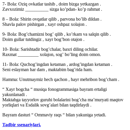
7- Bola: Oziq ovkatlar tashib , doim bizga yetkazgan .
Zavxozimiz __________ sizga koʼpdan- koʼp rahmat .
8 – Bola: Shirin ovqatlar qilib , parvona boʼlib dildan .
Shavla palov pishirgan , xayr oshpaz xolajon .
9- Bola: Bogʼchamizni bogʼ qilib , koʼrkam va salqin qilib .
Doim gullar tutdingiz , xayr bogʼbon otajon .
10- Bola: Sarishtadir bogʼchalar, baxri diling ochilar.
Raxmat _________ xolajon, sogʼ boʼling doim omon.
11- Bola: Quchogʼingdan ketaman , ardogʼingdan ketaman .
Seni eslayman har dam , maktabim bagʼrida ham.
Hamma: Unutmaymiz hech qachon , hayr mehribon bogʼcham .
“ Xayr bogcha “ musiqa fonogrammasiga bayram ertaligi
yakunlanadi .
Maktabga tayyorlov guruhi bolalarini bogʼcha maʼmuryati maqtov
yorliqlari va Esdalik sovgʼalari bilan taqdirlaydi .
Bayram dasturi “ Ommaviy raqs “ bilan yakuniga yetadi.
Tadbir ssenariylari.