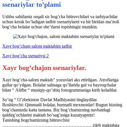
ssenariylar to’plami
Ushbu sahifamiz orqali siz bog’cha bitiruvchilari va tarbiyachilar
uchun kerak bo’ladigan tadbir ssenariylarni va bir biridan ma’noli
bog’cha bolalar uchun she’rlarni topishingiz mumkin.
Xayr bog’cham salom maktabim tadbir
Xayr bog’cha ssenariysi 2
Xayr bog’chajon ssenariylar.
Xayr bog’cha-salom maktab” yozuvlari aks ettirilgan. Аtroflariga
gullar qoʼyilgan. Bolalar sahnaga qoʼllarida gul va bayroqchalar
bilan “ Аlifbe “ musiqiy-qoʼshiq fonogrammasiga kirib keladilar.
Soʼng “ Oʼzbekiston Davlat Madhiyasini tinglaydilar.
Boshlovchi: Qimmatli bolalar, hurmatli mexmonlar! Bugun bizning
bogʼchamizda katta tantana. Biz bogʼchamizning navbatdagi
qaldirgʼochlarini maktab boʼsagʼasiga kuzatyapmiz!
Tanishing bogchamizning bitiruvchisi
……………………………………………………(deb maktabga