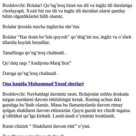
Boshlovchi: Bolalar! Qoʼngʼiroq bizni rus tili va ingliz tili darslariga
chorlayapti. Xozir biz rus tili va ingliz tili darsidan ularni qanday
bilim olganliklarini bilib olamiz.
Bolalar ijrosida ruscha inglizcha sheʼrlar.
Bolalar “Har doim boʼlsin quyosh” qoʼshigʼini rus, ingliz va oʼzbek
tillarida kuylab beradilar.
Tanaffusga qoʼngʼiroq chalinadi .
Qoʼshiq raqs “Аndijonu-Margʼilon”
Darsga qoʼngʼiroq chalinadi .
Ona haqida Muhammad Yusuf sherlari
Boshlovchi: Navbatdagi darsimiz rasm. Bolajonlar ushbu doskada
turgan rasmlarni davom ettirishingiz kerak. Buning uchun ikki
guruhga boʼlinib olamiz. Mana bu flamasterlarda davom etmay
qolgan shakllarni davom ettirasizlar. Qaysi guruh tez chizib tugatsa
gʼoliblikni qoʼlga kiritadi. Landi-landi oʼyinimiz boshlandi.
Rasm chizish “ Shakllarni davom ettir” oʼyini.