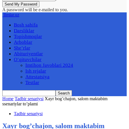
A password will be e-mailed to you.
Ilmlar.uz
Bosh sahifa
Darsliklar
Topishmoqlar
Arboblar
She’rlar
Abituriyentlar
O’qituvchilar
Imtihon Javoblari 2024
Ish rejalar
Attestatsiya
Testlar
Home
Tadbir senariysi
Xayr bog’chajon, salom maktabim
ssenariylar to’plami
Tadbir senariysi
Xayr bog’chajon, salom maktabim