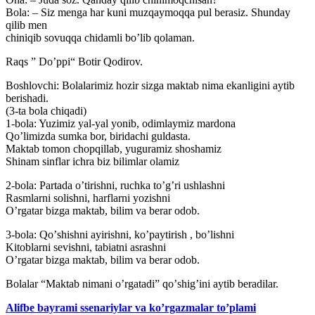
Bola: – Siz menga har kuni muzqaymoqqa pul berasiz. Shunday
qilib men
chiniqib sovuqqa chidamli boʼlib qolaman.
Raqs ” Doʼppi“ Botir Qodirov.
Boshlovchi: Bolalarimiz hozir sizga maktab nima ekanligini aytib
berishadi.
(3-ta bola chiqadi)
1-bola: Yuzimiz yal-yal yonib, odimlaymiz mardona
Qoʼlimizda sumka bor, biridachi guldasta.
Maktab tomon chopqillab, yuguramiz shoshamiz
Shinam sinflar ichra biz bilimlar olamiz
2-bola: Partada oʼtirishni, ruchka toʼgʼri ushlashni
Rasmlarni solishni, harflarni yozishni
Oʼrgatar bizga maktab, bilim va berar odob.
3-bola: Qoʼshishni ayirishni, koʼpaytirish , boʼlishni
Kitoblarni sevishni, tabiatni asrashni
Oʼrgatar bizga maktab, bilim va berar odob.
Bolalar “Maktab nimani oʼrgatadi” qoʼshigʼini aytib beradilar.
Alifbe bayrami ssenariylar va ko’rgazmalar to’plami