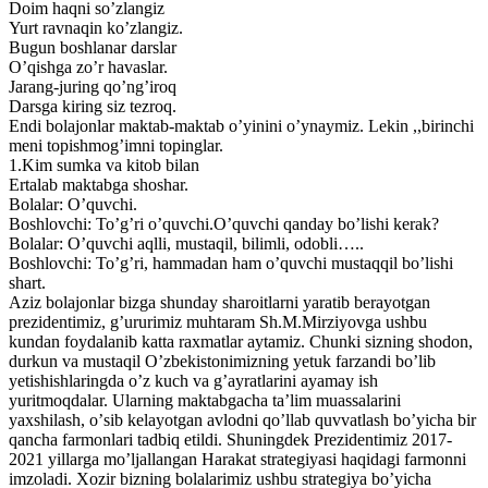
Doim haqni soʼzlangiz
Yurt ravnaqin koʼzlangiz.
Bugun boshlanar darslar
Oʼqishga zoʼr havaslar.
Jarang-juring qoʼngʼiroq
Darsga kiring siz tezroq.
Endi bolajonlar maktab-maktab oʼyinini oʼynaymiz. Lekin ,,birinchi
meni topishmogʼimni topinglar.
1.Kim sumka va kitob bilan
Ertalab maktabga shoshar.
Bolalar: Oʼquvchi.
Boshlovchi: Toʼgʼri oʼquvchi.Oʼquvchi qanday boʼlishi kerak?
Bolalar: Oʼquvchi aqlli, mustaqil, bilimli, odobli…..
Boshlovchi: Toʼgʼri, hammadan ham oʼquvchi mustaqqil boʼlishi
shart.
Аziz bolajonlar bizga shunday sharoitlarni yaratib berayotgan
prezidentimiz, gʼururimiz muhtaram Sh.M.Mirziyovga ushbu
kundan foydalanib katta raxmatlar aytamiz. Chunki sizning shodon,
durkun va mustaqil Oʼzbekistonimizning yetuk farzandi boʼlib
yetishishlaringda oʼz kuch va gʼayratlarini ayamay ish
yuritmoqdalar. Ularning maktabgacha taʼlim muassalarini
yaxshilash, oʼsib kelayotgan avlodni qoʼllab quvvatlash boʼyicha bir
qancha farmonlari tadbiq etildi. Shuningdek Prezidentimiz 2017-
2021 yillarga moʼljallangan Harakat strategiyasi haqidagi farmonni
imzoladi. Xozir bizning bolalarimiz ushbu strategiya boʼyicha