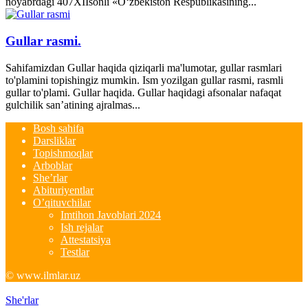
noyabrdagi 407­XII­sonli «O‘zbekiston Respublikasining...
Gullar rasmi.
Sahifamizdan Gullar haqida qiziqarli ma'lumotar, gullar rasmlari
to'plamini topishingiz mumkin. Ism yozilgan gullar rasmi, rasmli
gullar to'plami. Gullar haqida. Gullar haqidagi afsonalar nafaqat
gulchilik san’atining ajralmas...
Bosh sahifa
Darsliklar
Topishmoqlar
Arboblar
She’rlar
Abituriyentlar
O’qituvchilar
Imtihon Javoblari 2024
Ish rejalar
Attestatsiya
Testlar
© www.ilmlar.uz
She'rlar