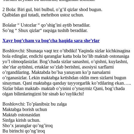
2 Bola: Biri gul, biri bulbul, oʼgʼil qizlar shod bugun.
Qalbidan gul tutadi, mehribon ustoz uchun.
Bolalar “ Ustozlar “ qoʼshigʼini aytib beradilar.
Soʼng “ Shux qizlar“ raqsiga tushib beradilar.
Xayr bog’cham va bog’cha haqida sara she’rlar
Boshlovchi: Shunaqa vaqt tez oʼtibdiki! Yaqinda sizlar kichkinagina
bola edinglar, endichi qaranglar katta bola boʼlib maktab ostonasiga
yoʼl olmoqdasizlar. Bogʼchada sizlar sanashni, oʼqishni, kuylashni,
sheʼrlar aytishni, ertaklar soʼzlab berishni, asosiysi xarflarni
oʼrgandilaring. Maktabda boʼlsa yanayam koʼp narsalarni
oʼrganasizlar. Lekin maktabga ketishdan oldin men sizlarni bugun
sinayman. Qani maktabga qanday tayyorgarlik koʼrdilaring ekan…..
Sizlar bilan maktab- maktab oʼyinini oʼynaymiz Qani, bogʼchada
olgan bilimlaringizni bir sinab koʼraylikchi!
Boshlovchi: Toʼplanibsiz bu zalga
Maktabga borish uchun
Maktab ostonasidan
Sinfga kirish uchun.
Shoʼx jaranglar qoʼngʼiroq
Bu birinchi qoʼngʼiroq