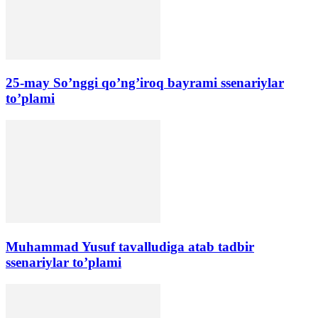
25-may So’nggi qo’ng’iroq bayrami ssenariylar
to’plami
Muhammad Yusuf tavalludiga atab tadbir
ssenariylar to’plami