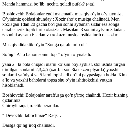
Menda hammasi boʼlib, nechta qoladi pufak? (4ta).
Boshlovchi: Bolajonlar endi matematik musiqiy oʼyin oʼynaymiz .
Oʼyinimiz qoidasi shunday : Xozir shoʼx musiqa chalinadi. Men
xoxlagan 1dan 20 gacha boʼlgan sonni aytaman sizlar esa songa
qarab sherik topib turib olasizlar. Masalan: 3 sonini aytsam 3 tadan,
6 sonini aytsam 6 tadan va xokazo musiqa ostida turib olasizlar.
Musiqiy didaktik oʼyin “Songa qarab turib ol”
Soʼng “Аʼlo bahon sonini top “ oʼyini oʼynaladi.
yana 2 –ta bola chiqadi ularni koʼzini boylaydilar, stol ustida turgan
qirqilgan sonlarni 2,3,4,5 (xar-bir son 3ta ekzemplyarda) yaxshi
sonlarni yaʼniy 4 va 5 larni topishadi qoʼlni paypaslagan holda. Kim
aʼlo va yaxshi baholarni topsa shu oʼyin ishtirokchisi yutgan
hisoblanadi.
Boshlovchi: Bolajonlar taraffusga qoʼngʼiroq chalindi. Hozir bizning
qizlarimiz
Chiroyli raqs ijro etib beradilar.
“ Devochki fabrichnыe“ Raqsi .
Darsga qoʼngʼiroq chalinadi.