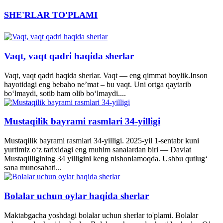
SHE'RLAR TO'PLAMI
Vaqt, vaqt qadri haqida sherlar
Vaqt, vaqt qadri haqida sherlar. Vaqt — eng qimmat boylik.Inson
hayotidagi eng bebaho ne’mat – bu vaqt. Uni ortga qaytarib
bo‘lmaydi, sotib ham olib bo‘lmaydi....
Mustaqilik bayrami rasmlari 34-yilligi
Mustaqilik bayrami rasmlari 34-yilligi. 2025-yil 1-sentabr kuni
yurtimiz o‘z tarixidagi eng muhim sanalardan biri — Davlat
Mustaqilligining 34 yilligini keng nishonlamoqda. Ushbu qutlug‘
sana munosabati...
Bolalar uchun oylar haqida sherlar
Maktabgacha yoshdagi bolalar uchun sherlar to'plami. Bolalar