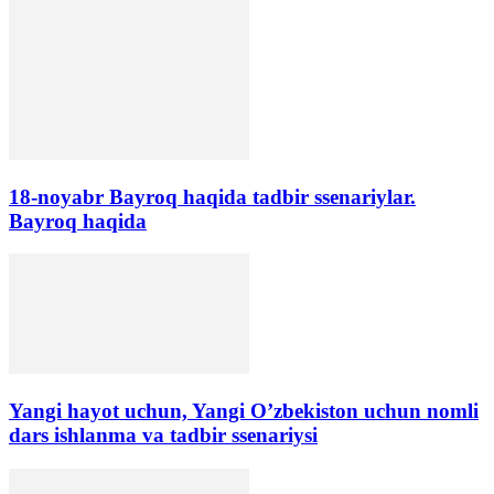
18-noyabr Bayroq haqida tadbir ssenariylar.
Bayroq haqida
Yangi hayot uchun, Yangi O’zbekiston uchun nomli
dars ishlanma va tadbir ssenariysi