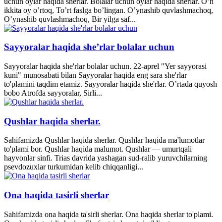
uchun oylar haqida sherlar. Bolalar uchun oylar haqida sherlar. O’n
ikkita oy o’rtoq, To’rt faslga bo’lingan. O’ynashib quvlashmachoq,
O’ynashib quvlashmachoq, Bir yilga saf...
Sayyoralar haqida she’rlar bolalar uchun
Sayyoralar haqida she'rlar bolalar uchun. 22-aprel "Yer sayyorasi
kuni" munosabati bilan Sayyoralar haqida eng sara she'rlar
to'plamini taqdim etamiz. Sayyoralar haqida she'rlar. O’rtada quyosh
bobo Atrofda sayyoralar, Sirli...
Qushlar haqida sherlar.
Sahifamizda Qushlar haqida sherlar. Qushlar haqida ma'lumotlar
to'plami bor. Qushlar haqida malumot. Qushlar — umurtqali
hayvonlar sinfi. Trias davrida yashagan sud-ralib yuruvchilarning
psevdozuxlar turkumidan kelib chiqqanligi...
Ona haqida tasirli sherlar
Sahifamizda ona haqida ta'sirli sherlar. Ona haqida sherlar to'plami.