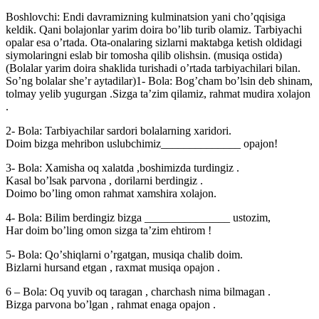
Boshlovchi: Endi davramizning kulminatsion yani choʼqqisiga
keldik. Qani bolajonlar yarim doira boʼlib turib olamiz. Tarbiyachi
opalar esa oʼrtada. Ota-onalaring sizlarni maktabga ketish oldidagi
siymolaringni eslab bir tomosha qilib olishsin. (musiqa ostida)
(Bolalar yarim doira shaklida turishadi oʼrtada tarbiyachilari bilan.
Soʼng bolalar sheʼr aytadilar)1- Bola: Bogʼcham boʼlsin deb shinam,
tolmay yelib yugurgan .Sizga taʼzim qilamiz, rahmat mudira xolajon
.
2- Bola: Tarbiyachilar sardori bolalarning xaridori.
Doim bizga mehribon uslubchimiz______________ opajon!
3- Bola: Xamisha oq xalatda ,boshimizda turdingiz .
Kasal boʼlsak parvona , dorilarni berdingiz .
Doimo boʼling omon rahmat xamshira xolajon.
4- Bola: Bilim berdingiz bizga _______________ ustozim,
Har doim boʼling omon sizga taʼzim ehtirom !
5- Bola: Qoʼshiqlarni oʼrgatgan, musiqa chalib doim.
Bizlarni hursand etgan , raxmat musiqa opajon .
6 – Bola: Oq yuvib oq taragan , charchash nima bilmagan .
Bizga parvona boʼlgan , rahmat enaga opajon .