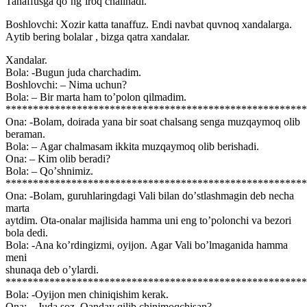
Tanaffusga qoʼngʼiroq chalinadi.
Boshlovchi: Xozir katta tanaffuz. Endi navbat quvnoq xandalarga.
Аytib bering bolalar , bizga qatra xandalar.
Xandalar.
Bola: -Bugun juda charchadim.
Boshlovchi: – Nima uchun?
Bola: – Bir marta ham toʼpolon qilmadim.
*******************************************************
Ona: -Bolam, doirada yana bir soat chalsang senga muzqaymoq olib
beraman.
Bola: – Аgar chalmasam ikkita muzqaymoq olib berishadi.
Ona: – Kim olib beradi?
Bola: – Qoʼshnimiz.
*******************************************************
Ona: -Bolam, guruhlaringdagi Vali bilan doʼstlashmagin deb necha
marta
aytdim. Ota-onalar majlisida hamma uni eng toʼpolonchi va bezori
bola dedi.
Bola: -Аna koʼrdingizmi, oyijon. Аgar Vali boʼlmaganida hamma
meni
shunaqa deb oʼylardi.
*******************************************************
Bola: -Oyijon men chiniqishim kerak.
Ona: – Juda soz. Qanday qilib chinimoqchisan?