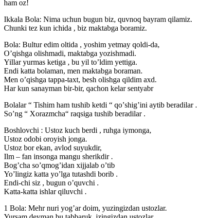
ham oz!
Ikkala Bola: Nima uchun bugun biz, quvnoq bayram qilamiz.
Chunki tez kun ichida , biz maktabga boramiz.
Bola: Bultur edim oltida , yoshim yetmay qoldi-da,
Oʼqishga olishmadi, maktabga yozishmadi.
Yillar yurmas ketiga , bu yil toʼldim yettiga.
Endi katta bolaman, men maktabga boraman.
Men oʼqishga tappa-taxt, besh olishga qildim axd.
Har kun sanayman bir-bir, qachon kelar sentyabr
Bolalar “ Tishim ham tushib ketdi “ qoʼshigʼini aytib beradilar .
Soʼng “ Xorazmcha“ raqsiga tushib beradilar .
Boshlovchi : Ustoz kuch berdi , ruhga iymonga,
Ustoz odobi oroyish jonga.
Ustoz bor ekan, avlod suyukdir,
Ilm – fan insonga mangu sherikdir .
Bogʼcha soʼqmogʼidan xijjalab oʼtib
Yoʼlingiz katta yoʼlga tutashdi borib .
Endi-chi siz , bugun oʼquvchi .
Katta-katta ishlar qiluvchi .
1 Bola: Mehr nuri yogʼar doim, yuzingizdan ustozlar.
Yursam deyman bu tabbaruk, izingizdan ustozlar.