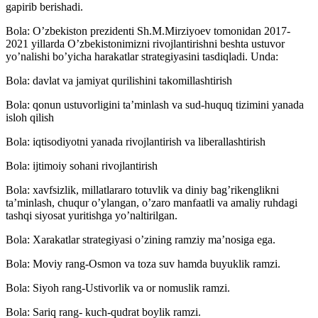
gapirib berishadi.
Bola: Oʼzbekiston prezidenti Sh.M.Mirziyoev tomonidan 2017-
2021 yillarda Oʼzbekistonimizni rivojlantirishni beshta ustuvor
yoʼnalishi boʼyicha harakatlar strategiyasini tasdiqladi. Unda:
Bola: davlat va jamiyat qurilishini takomillashtirish
Bola: qonun ustuvorligini taʼminlash va sud-huquq tizimini yanada
isloh qilish
Bola: iqtisodiyotni yanada rivojlantirish va liberallashtirish
Bola: ijtimoiy sohani rivojlantirish
Bola: xavfsizlik, millatlararo totuvlik va diniy bagʼrikenglikni
taʼminlash, chuqur oʼylangan, oʼzaro manfaatli va amaliy ruhdagi
tashqi siyosat yuritishga yoʼnaltirilgan.
Bola: Xarakatlar strategiyasi oʼzining ramziy maʼnosiga ega.
Bola: Moviy rang-Osmon va toza suv hamda buyuklik ramzi.
Bola: Siyoh rang-Ustivorlik va or nomuslik ramzi.
Bola: Sariq rang- kuch-qudrat boylik ramzi.