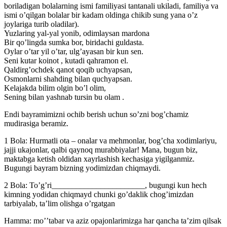
boriladigan bolalarning ismi familiyasi tantanali ukiladi, familiya va
ismi oʼqilgan bolalar bir kadam oldinga chikib sung yana oʼz
joylariga turib oladilar).
Yuzlaring yal-yal yonib, odimlaysan mardona
Bir qoʼlingda sumka bor, biridachi guldasta.
Oylar oʼtar yil oʼtar, ulgʼayasan bir kun sen.
Seni kutar koinot , kutadi qahramon el.
Qaldirgʼochdek qanot qoqib uchyapsan,
Osmonlarni shahding bilan quchyapsan.
Kelajakda bilim olgin boʼl olim,
Sening bilan yashnab tursin bu olam .
Endi bayramimizni ochib berish uchun soʼzni bogʼchamiz
mudirasiga beramiz.
1 Bola: Hurmatli ota – onalar va mehmonlar, bogʼcha xodimlariyu,
jajji ukajonlar, qalbi qaynoq murabbiyalar! Mana, bugun biz,
maktabga ketish oldidan xayrlashish kechasiga yigilganmiz.
Bugungi bayram bizning yodimizdan chiqmaydi.
2 Bola: Toʼgʼri_______________________, bugungi kun hech
kimning yodidan chiqmayd chunki goʼdaklik chogʼimizdan
tarbiyalab, taʼlim olishga oʼrgatgan
Hamma: moʼʼtabar va aziz opajonlarimizga har qancha taʼzim qilsak