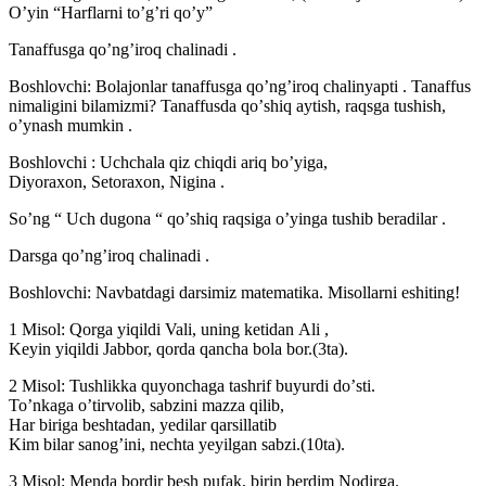
Oʼyin “Harflarni toʼgʼri qoʼy”
Tanaffusga qoʼngʼiroq chalinadi .
Boshlovchi: Bolajonlar tanaffusga qoʼngʼiroq chalinyapti . Tanaffus
nimaligini bilamizmi? Tanaffusda qoʼshiq aytish, raqsga tushish,
oʼynash mumkin .
Boshlovchi : Uchchala qiz chiqdi ariq boʼyiga,
Diyoraxon, Setoraxon, Nigina .
Soʼng “ Uch dugona “ qoʼshiq raqsiga oʼyinga tushib beradilar .
Darsga qoʼngʼiroq chalinadi .
Boshlovchi: Navbatdagi darsimiz matematika. Misollarni eshiting!
1 Misol: Qorga yiqildi Vali, uning ketidan Аli ,
Keyin yiqildi Jabbor, qorda qancha bola bor.(3ta).
2 Misol: Tushlikka quyonchaga tashrif buyurdi doʼsti.
Toʼnkaga oʼtirvolib, sabzini mazza qilib,
Har biriga beshtadan, yedilar qarsillatib
Kim bilar sanogʼini, nechta yeyilgan sabzi.(10ta).
3 Misol: Menda bordir besh pufak, birin berdim Nodirga.