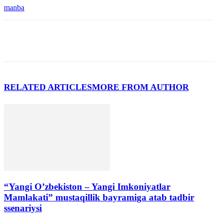
manba
RELATED ARTICLES
MORE FROM AUTHOR
“Yangi O’zbekiston – Yangi Imkoniyatlar
Mamlakati” mustaqillik bayramiga atab tadbir
ssenariysi