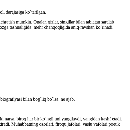
li darajasiga ko`tarilgan.
ratish mumkin. Onalar, qizlar, singillar bilan tabiatan saralab
’zozga tashnaligida, mehr chanqoqligida aniq-ravshan ko`rinadi.
iografiyasi bilan bog`liq bo`lsa, ne ajab.
narsa, biroq har bir ko`ngil uni yangilaydi, yangidan kashf etadi.
adi. Muhabbatning ozorlari, firoqu jafolari, vaslu vafolari poetik