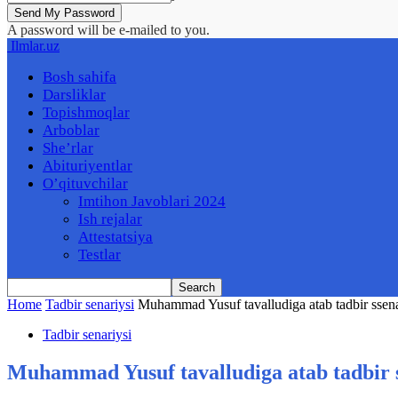
A password will be e-mailed to you.
Ilmlar.uz
Bosh sahifa
Darsliklar
Topishmoqlar
Arboblar
She’rlar
Abituriyentlar
O’qituvchilar
Imtihon Javoblari 2024
Ish rejalar
Attestatsiya
Testlar
Home
Tadbir senariysi
Muhammad Yusuf tavalludiga atab tadbir ssena
Tadbir senariysi
Muhammad Yusuf tavalludiga atab tadbir s