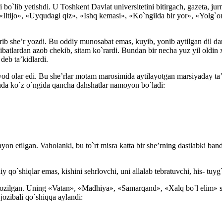
lib yetishdi. U Toshkent Davlat universitetini bitirgach, gazeta, jurnal
«Iltijo», «Uyqudagi qiz», «Ishq kemasi», «Ko`ngilda bir yor», «Yolg`onc
irib she’r yozdi. Bu oddiy munosabat emas, kuyib, yonib aytilgan dil 
ibatlardan azob chekib, sitam ko`rardi. Bundan bir necha yuz yil oldin 
 deb ta’kidlardi.
od olar edi. Bu she’rlar motam marosimida aytilayotgan marsiyaday ta’si
anda ko`z o`ngida qancha dahshatlar namoyon bo`ladi:
bayon etilgan. Vaholanki, bu to`rt misra katta bir she’rning dastlabki b
 qo`shiqlar emas, kishini sehrlovchi, uni allalab tebratuvchi, his- tuyg`
i yozilgan. Uning «Vatan», «Madhiya», «Samarqand», «Xalq bo`l elim» sh
jozibali qo`shiqqa aylandi: