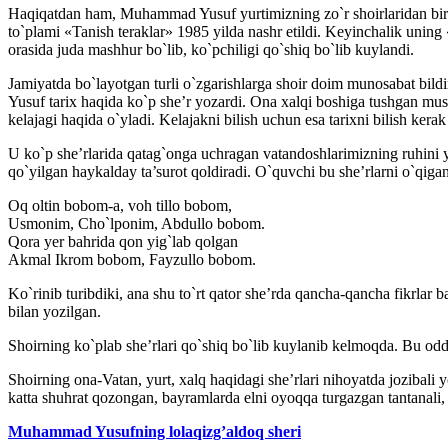
Haqiqatdan ham, Muhammad Yusuf yurtimizning zo`r shoirlaridan biri bo`
to`plami «Tanish teraklar» 1985 yilda nashr etildi. Keyinchalik uning 
orasida juda mashhur bo`lib, ko`pchiligi qo`shiq bo`lib kuylandi.
Jamiyatda bo`layotgan turli o`zgarishlarga shoir doim munosabat bild
Yusuf tarix haqida ko`p she’r yozardi. Ona xalqi boshiga tushgan mus
kelajagi haqida o`yladi. Kelajakni bilish uchun esa tarixni bilish kerak
U ko`p she’rlarida qatag`onga uchragan vatandoshlarimizning ruhini y
qo`yilgan haykalday ta’surot qoldiradi. O`quvchi bu she’rlarni o`qig
Oq oltin bobom-a, voh tillo bobom,
Usmonim, Cho`lponim, Abdullo bobom.
Qora yer bahrida qon yig`lab qolgan
Akmal Ikrom bobom, Fayzullo bobom.
Ko`rinib turibdiki, ana shu to`rt qator she’rda qancha-qancha fikrlar 
bilan yozilgan.
Shoirning ko`plab she’rlari qo`shiq bo`lib kuylanib kelmoqda. Bu oddiy
Shoirning ona-Vatan, yurt, xalq haqidagi she’rlari nihoyatda jozibal
katta shuhrat qozongan, bayramlarda elni oyoqqa turgazgan tantanali, 
Muhammad Yusufning lolaqizg’aldoq sheri