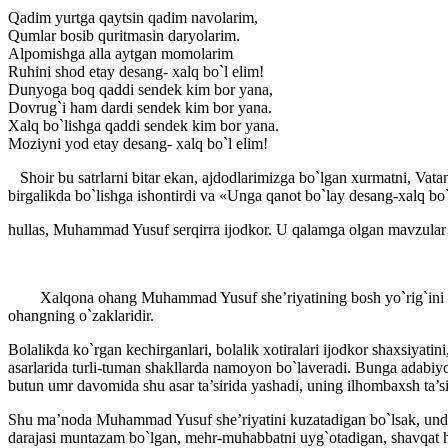
Qadim yurtga qaytsin qadim navolarim,
Qumlar bosib quritmasin daryolarim.
Alpomishga alla aytgan momolarim
Ruhini shod etay desang- xalq bo`l elim!
Dunyoga boq qaddi sendek kim bor yana,
Dovrug`i ham dardi sendek kim bor yana.
Xalq bo`lishga qaddi sendek kim bor yana.
Moziyni yod etay desang- xalq bo`l elim!
Shoir bu satrlarni bitar ekan, ajdodlarimizga bo`lgan xurmatni, Vatann
birgalikda bo`lishga ishontirdi va «Unga qanot bo`lay desang-xalq bo
hullas, Muhammad Yusuf serqirra ijodkor. U qalamga olgan mavzular tur
Xalqona ohang Muhammad Yusuf she’riyatining bosh yo`rig`ini belgi
ohangning o`zaklaridir.
Bolalikda ko`rgan kechirganlari, bolalik xotiralari ijodkor shaxsiyati
asarlarida turli-tuman shakllarda namoyon bo`laveradi. Bunga adabiyo
butun umr davomida shu asar ta’sirida yashadi, uning ilhombaxsh ta’si
Shu ma’noda Muhammad Yusuf she’riyatini kuzatadigan bo`lsak, unda, e
darajasi muntazam bo`lgan, mehr-muhabbatni uyg`otadigan, shavqat hi