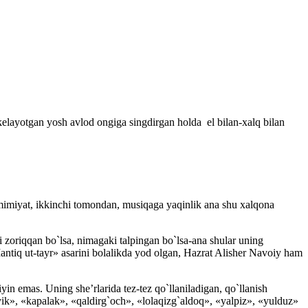
b kelayotgan yosh avlod ongiga singdirgan holda el bilan-xalq bilan
imiyat, ikkinchi tomondan, musiqaga yaqinlik ana shu xalqona
ki zoriqqan bo`lsa, nimagaki talpingan bo`lsa-ana shular uning
antiq ut-tayr» asarini bolalikda yod olgan, Hazrat Alisher Navoiy ham
n emas. Uning she’rlarida tez-tez qo`llaniladigan, qo`llanish
ik», «kapalak», «qaldirg`och», «lolaqizg`aldoq», «yalpiz», «yulduz»