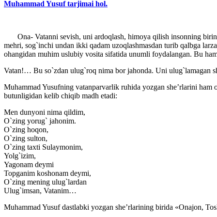
Muhammad Yusuf tarjimai hol.
Ona- Vatanni sevish, uni ardoqlash, himoya qilish insonning birinchi 
mehri, sog`inchi undan ikki qadam uzoqlashmasdan turib qalbga larza
ohangidan muhim uslubiy vosita sifatida unumli foydalangan. Bu ham sh
Vatan!… Bu so`zdan ulug`roq nima bor jahonda. Uni ulug`lamagan shoi
Muhammad Yusufning vatanparvarlik ruhida yozgan she’rlarini ham o`z
butunligidan kelib chiqib madh etadi:
Men dunyoni nima qildim,
O`zing yorug` jahonim.
O`zing hoqon,
O`zing sulton,
O`zing taxti Sulaymonim,
Yolg`izim,
Yagonam deymi
Topganim koshonam deymi,
O`zing mening ulug`lardan
Ulug`imsan, Vatanim…
Muhammad Yusuf dastlabki yozgan she’rlarining birida «Onajon, Toshke