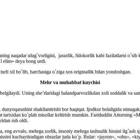
ing naqadar ulug`vorligini, jasurlik, fidokorlik kabi fazilatlarni o`si
`l elim» deya bong urdi.
li xil bo`lib, barchasiga o`ziga xos originallik bilan yondoshgan.
Mehr va muhabbat kuychisi
laydi. Uning she’rlaridagi balandparvozlikdan xoli soddalik va sam
ni, dunyoqarashini shakllantirishi bor haqiqat. Ijodkor bolaligida nimaga
t tarixidan ko`plab misollar keltirish mumkin. Fariduddin Attorning «M
ridan ruh oldi.
ng avvalo, mehrga zorlik, insoniy mehrga tashnalik hissini ilg`ash qiyi
ssini kuchaytiradigan obrazlar juda ko`p. Bular: «jayron», «ohu», «kiy