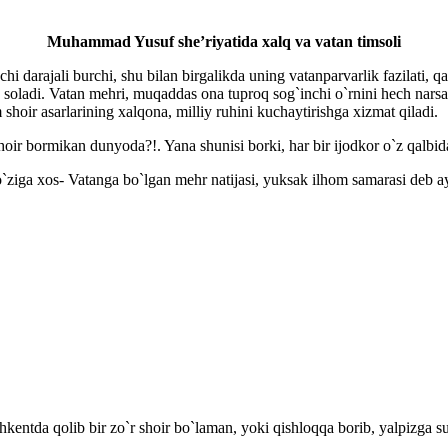
Muhammad Yusuf she’riyatida xalq va vatan timsoli
darajali burchi, shu bilan birgalikda uning vatanparvarlik fazilati, q
 soladi. Vatan mehri, muqaddas ona tuproq sog`inchi o`rnini hech nar
oir asarlarining xalqona, milliy ruhini kuchaytirishga xizmat qiladi.
r bormikan dunyoda?!. Yana shunisi borki, har bir ijodkor o`z qalbida
iga xos- Vatanga bo`lgan mehr natijasi, yuksak ilhom samarasi deb ay
ntda qolib bir zo`r shoir bo`laman, yoki qishloqqa borib, yalpizga su