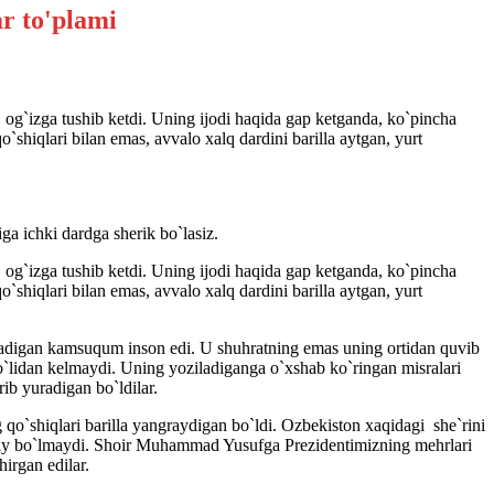
g`izga tushib ketdi. Uning ijodi haqida gap ketganda, ko`pincha
o`shiqlari bilan emas, avvalo xalq dardini barilla aytgan, yurt
a ichki dardga sherik bo`lasiz.
g`izga tushib ketdi. Uning ijodi haqida gap ketganda, ko`pincha
o`shiqlari bilan emas, avvalo xalq dardini barilla aytgan, yurt
hadigan kamsuqum inson edi. U shuhratning emas uning ortidan quvib
qo`lidan kelmaydi. Uning yoziladiganga o`xshab ko`ringan misralari
rib yuradigan bo`ldilar.
qo`shiqlari barilla yangraydigan bo`ldi. Ozbekiston xaqidagi she`rini
tmay bo`lmaydi. Shoir Muhammad Yusufga Prezidentimizning mehrlari
irgan edilar.