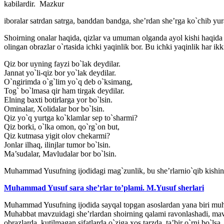
kabilardir. Mazkur
iboralar satrdan satrga, banddan bandga, she’rdan she’rga ko`chib yur
Shoirning onalar haqida, qizlar va umuman olganda ayol kishi haqida bi
olingan obrazlar o`rtasida ichki yaqinlik bor. Bu ichki yaqinlik har 
Qiz bor uyning fayzi bo`lak deydilar.
Jannat yo`li-qiz bor yo`lak deydilar.
O`ngirimda o`g`lim yo`q deb o`ksimang,
Tog` bo`lmasa qir ham tirgak deydilar.
Elning baxti botirlarga yor bo`lsin.
Ominalar, Xolidalar bor bo`lsin.
Qiz yo`q yurtga ko`klamlar sep to`sharmi?
Qiz borki, o`lka omon, qo`rg`on but,
Qiz kutmasa yigit olov chekarmi?
Jonlar ilhaq, ilinjlar tumor bo`lsin.
Ma’sudalar, Mavludalar bor bo`lsin.
Muhammad Yusufning ijodidagi mag`zunlik, bu she’rlarnio`qib kishini o`r
Muhammad Yusuf sara she’rlar to’plami. M.Yusuf sherlari
Muhammad Yusufning ijodida sayqal topgan asoslardan yana biri muhabb
Muhabbat mavzuidagi she’rlardan shoirning qalami ravonlashadi, mavhum 
obrazlarda, kutilmagan sifatlarda o`ziga xos tarzda, ta’bir o`rni bo`l