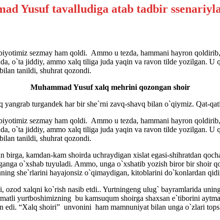
iyotimiz sezmay ham qoldi. Ammo u tezda, hammani hayron qoldirib, o
a, o`ta jiddiy, ammo xalq tiliga juda yaqin va ravon tilde yozilgan. U q
ilan tanildi, shuhrat qozondi.
Muhammad Yusuf xalq mehrini qozongan shoir
 yangrab turgandek har bir she`rni zavq-shavq bilan o`qiymiz. Qat-qatig
iyotimiz sezmay ham qoldi. Ammo u tezda, hammani hayron qoldirib, o
a, o`ta jiddiy, ammo xalq tiliga juda yaqin va ravon tilde yozilgan. U q
ilan tanildi, shuhrat qozondi.
n birga, kamdan-kam shoirda uchraydigan xislat egasi-shihratdan qoc
diganga o`xshab tuyuladi. Ammo, unga o`xshatib yozish biror bir shoir 
 uning she`rlarini hayajonsiz o`qimaydigan, kitoblarini do`konlardan qidi
 ozod xalqni ko`rish nasib etdi.. Yurtningeng ulug` bayramlarida uning 
 Hurmatli yurtboshimizning bu kamsuqum shoirga shaxsan e`tiborini ay
 edi. “Xalq shoiri” unvonini ham mamnuniyat bilan unga o`zlari topsh