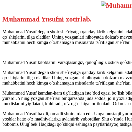
Muhammad Yusufni xotirlab.
Muhammad Yusuf degan shoir she`riyatga qanday kirib kelganini adab
qo`shiqlarini tilga oladilar. Uning yozganlari nihoyatda dolzarb mavzud
muhabbatini hech kimga o`xshamagan misralarda ta`riflagan she`rlari b
Muhammad Yusuf kitoblarini varaqlasangiz, qulog`ingiz ostida qo`shiq
Muhammad Yusuf degan shoir she`riyatga qanday kirib kelganini adab
qo`shiqlarini tilga oladilar. Uning yozganlari nihoyatda dolzarb mavzud
muhabbatini hech kimga o`xshamagan misralarda ta`riflagan she`rlari b
Muhammad Yusuf kamdan-kam tig`iladigan iste`dod egasi bo`lish bila
yurardi. Yning yozgan she`rlari bir qarashda juda sodda, jo`n yozila
muxlislarini yig`latadi, kuldiradi, o`z og`ushiga tortib oladi. Odamlar
Muhammad Yusuf baxtli, omadli shoirlardan edi. Unga mustaqil yurtni,
yoshlar hatto o`z madhiyalariga aylantirib yubordilar. Shu o`rinda
bobomiz Ulug`bek Haqidagi qo`shiqni eshingan paytlaridayoq tushgan