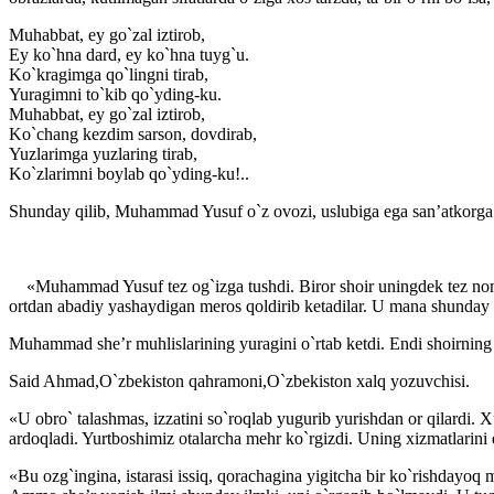
Muhabbat, ey go`zal iztirob,
Ey ko`hna dard, ey ko`hna tuyg`u.
Ko`kragimga qo`lingni tirab,
Yuragimni to`kib qo`yding-ku.
Muhabbat, ey go`zal iztirob,
Ko`chang kezdim sarson, dovdirab,
Yuzlarimga yuzlaring tirab,
Ko`zlarimni boylab qo`yding-ku!..
Shunday qilib, Muhammad Yusuf o`z ovozi, uslubiga ega san’atkorga ay
«Muhammad Yusuf tez og`izga tushdi. Biror shoir uningdek tez nom
ortdan abadiy yashaydigan meros qoldirib ketadilar. U mana shunday 
Muhammad she’r muhlislarining yuragini o`rtab ketdi. Endi shoirnin
Said Ahmad,O`zbekiston qahramoni,O`zbekiston xalq yozuvchisi.
«U obro` talashmas, izzatini so`roqlab yugurib yurishdan or qilardi.
ardoqladi. Yurtboshimiz otalarcha mehr ko`rgizdi. Uning xizmatlarin
«Bu ozg`ingina, istarasi issiq, qorachagina yigitcha bir ko`rishdayoq 