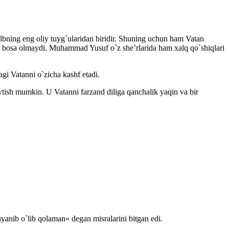
albning eng oliy tuyg`ularidan biridir. Shuning uchun ham Vatan
sa bosa olmaydi. Muhammad Yusuf o`z she’rlarida ham xalq qo`shiqlari
gi Vatanni o`zicha kashf etadi.
tish mumkin. U Vatanni farzand diliga qanchalik yaqin va bir
yanib o`lib qolaman» degan misralarini bitgan edi.