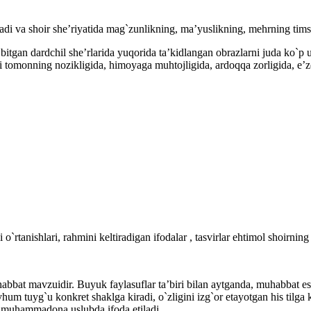
adi va shoir she’riyatida mag`zunlikning, ma’yuslikning, mehrning timso
tgan dardchil she’rlarida yuqorida ta’kidlangan obrazlarni juda ko`p uch
ikki tomonning nozikligida, himoyaga muhtojligida, ardoqqa zorligida, e
tanishlari, rahmini keltiradigan ifodalar , tasvirlar ehtimol shoirning b
at mavzuidir. Buyuk faylasuflar ta’biri bilan aytganda, muhabbat eski 
tuyg`u konkret shaklga kiradi, o`zligini izg`or etayotgan his tilga kir
sa, muhammadona uslubda ifoda etiladi.