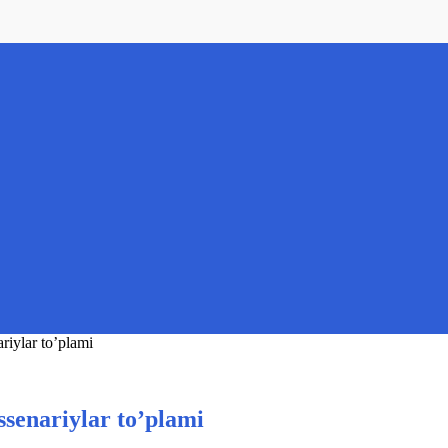
riylar to’plami
senariylar to’plami