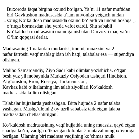
Buxoroda faqat birgina oxund boʻlgan. Yaʼni 11 nafar muftidan
biri Gavkushon madrasasida aʼlam unvoniga yetgach undan
soʻng Koʻkaldosh madrasasida oxund boʻlardi va undan boshqa
“
”
oʻringa bormasdan shu yerda vafot etardi. Shu sababli
Koʻkaldosh madrasasini oxundga nisbatan Darvozai mar, yaʼni
Oʻlim qopqasi derlar.
Madrasaning 1 nafardan mudarrisi, imomi, muazzini va 2
nafar farroshi vaqf mablagʻidan ish haqi, talabalar esa — stipendiya
olishgan.
Maliho Samarqandiy, Ziyo Sadr kabi olimlar yozishicha, oʻtgan
besh yuz yil mobaynida Markaziy Osiyodan tashqari Hindiston,
Afgʻoniston, Eron, Rossiya, Turkmaniston,
Kavkaz kabi oʻlkalarning ilm talab ziyolilari Koʻkaldosh
madrasasida taʼlim olishgan.
Talabalar hujralarda yashashgan. Bitta hujrada 2 nafar talaba
yashagan. Mashgʻulotni 2 oy uzrli sababsiz tark etgan talaba
madrasadan chetlashtirilgan.
Koʻkaldosh madrasasining vaqf hujjatida uning muassisi qayd etgan
shartga koʻra, vaqfga oʻtkazilgan kitoblar 2 mutavallining ixtiyoriga
berilgan. Ularning biri madrasa vaqfining koʻchmas mulk