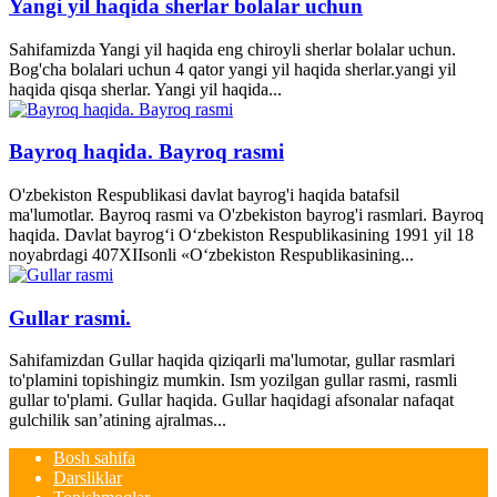
Yangi yil haqida sherlar bolalar uchun
Sahifamizda Yangi yil haqida eng chiroyli sherlar bolalar uchun.
Bog'cha bolalari uchun 4 qator yangi yil haqida sherlar.yangi yil
haqida qisqa sherlar. Yangi yil haqida...
Bayroq haqida. Bayroq rasmi
O'zbekiston Respublikasi davlat bayrog'i haqida batafsil
ma'lumotlar. Bayroq rasmi va O'zbekiston bayrog'i rasmlari. Bayroq
haqida. Davlat bayrog‘i O‘zbekiston Respublikasining 1991 yil 18
noyabrdagi 407­XII­sonli «O‘zbekiston Respublikasining...
Gullar rasmi.
Sahifamizdan Gullar haqida qiziqarli ma'lumotar, gullar rasmlari
to'plamini topishingiz mumkin. Ism yozilgan gullar rasmi, rasmli
gullar to'plami. Gullar haqida. Gullar haqidagi afsonalar nafaqat
gulchilik san’atining ajralmas...
Bosh sahifa
Darsliklar