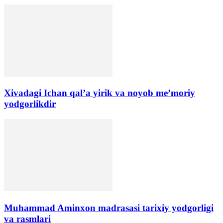
Xivadagi Ichan qal’a yirik va noyob me’moriy
yodgorlikdir
​Muhammad Aminxon madrasasi tarixiy yodgorligi
va rasmlari