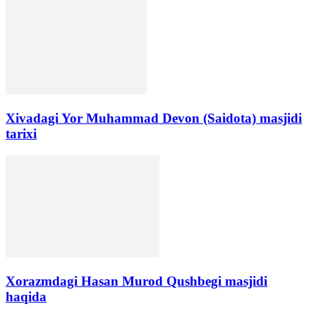
Xivadagi Yor Muhammad Devon (Saidota) masjidi
tarixi
Xorazmdagi Hasan Murod Qushbegi masjidi
haqida