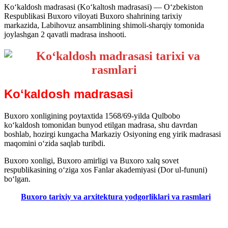
Koʻkaldosh madrasasi (Koʻkaltosh madrasasi) — Oʻzbekiston
Respublikasi Buxoro viloyati Buxoro shahrining tarixiy
markazida, Labihovuz ansamblining shimoli-sharqiy tomonida
joylashgan 2 qavatli madrasa inshooti.
Koʻkaldosh madrasasi
Buxoro xonligining poytaxtida 1568/69-yilda Qulbobo
koʻkaldosh tomonidan bunyod etilgan madrasa, shu davrdan
boshlab, hozirgi kungacha Markaziy Osiyoning eng yirik madrasasi
maqomini oʻzida saqlab turibdi.
Buxoro xonligi, Buxoro amirligi va Buxoro xalq sovet
respublikasining oʻziga xos Fanlar akademiyasi (Dor ul-fununi)
boʻlgan.
Buxoro tarixiy va arxitektura yodgorliklari va rasmlari