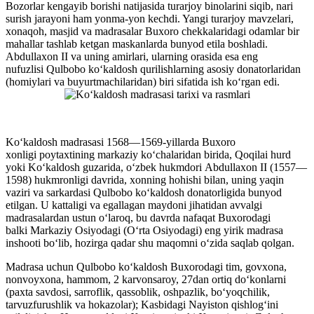
Bozorlar kengayib borishi natijasida turarjoy binolarini siqib, nari
surish jarayoni ham yonma-yon kechdi. Yangi turarjoy mavzelari,
xonaqoh, masjid va madrasalar Buxoro chekkalaridagi odamlar bir
mahallar tashlab ketgan maskanlarda bunyod etila boshladi.
Abdullaxon II va uning amirlari, ularning orasida esa eng
nufuzlisi Qulbobo koʻkaldosh qurilishlarning asosiy donatorlaridan
(homiylari va buyurtmachilaridan) biri sifatida ish koʻrgan edi.
Koʻkaldosh madrasasi 1568—1569-yillarda Buxoro
xonligi poytaxtining markaziy koʻchalaridan birida, Qoqilai hurd
yoki Koʻkaldosh guzarida, oʻzbek hukmdori Abdullaxon II (1557—
1598) hukmronligi davrida, xonning hohishi bilan, uning yaqin
vaziri va sarkardasi Qulbobo koʻkaldosh donatorligida bunyod
etilgan. U kattaligi va egallagan maydoni jihatidan avvalgi
madrasalardan ustun oʻlaroq, bu davrda nafaqat Buxorodagi
balki Markaziy Osiyodagi (Oʻrta Osiyodagi) eng yirik madrasa
inshooti boʻlib, hozirga qadar shu maqomni oʻzida saqlab qolgan.
Madrasa uchun Qulbobo koʻkaldosh Buxorodagi tim, govxona,
nonvoyxona, hammom, 2 karvonsaroy, 27dan ortiq doʻkonlarni
(paxta savdosi, sarroflik, qassoblik, oshpazlik, boʻyoqchilik,
tarvuzfurushlik va hokazolar); Kasbidagi Nayiston qishlogʻini