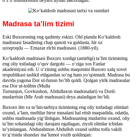
oʻz oʻtmishdoshini deyarli aynan takrorlagan.
Madrasa taʼlim tizimi
Eski Buxoroning eng qadimiy eskizi. Old planda Koʻkaldosh
madrasasi fasadining chap qanoti va guldasta, bir oz
uzoqroqda — Ernazar elchi madrasasi. (1880-yil).
Koʻkaldosh madrasasi Buxoro xonligi (amirligi) taʼlim tizimining
eng oliy toifadagi oʻquv dargohi — oʻziga xos Fanlar
akademiyasi edi. U oʻzining ushbu maqomini Buxoro xalq sovet
respublikasi tashkil etilgandan soʻng ham yoʻqotmadi. Madrasa bu
davrda yagona Dor ul-funun boʻlib qoldi. Qolgan yirik madrasalar
esa Dor ut-tolibin (Mulla
Tursunjon, Govkushon, Abdullaxon madrasalari) va Doril-
mudarrisin (Mir Arab madrasasi) deya ataladigan boʻldi.
Buxoro ilm va taʼlim-tarbiya tizimining eng oliy toifadagi olimlari
oxund, aʼlam, muftilar biror masalani hal etish maqsadida, odatda,
ushbu madrasada yigʻilishgan. Madrasaning mudarrisi oxund, oliy
taʼlim sohasidagi oliy darajani egallagan, ziyoli olimlar ichidan
taʼyinlangan. Abdurahmon Abdulloh oxund ushbu toifa vakili
toʻgʻrisida shunday maʼlumot yozib qoldirgan: