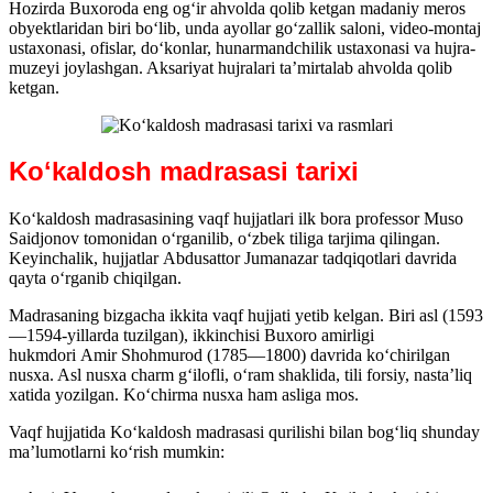
Hozirda Buxoroda eng ogʻir ahvolda qolib ketgan madaniy meros
obyektlaridan biri boʻlib, unda ayollar goʻzallik saloni, video-montaj
ustaxonasi, ofislar, doʻkonlar, hunarmandchilik ustaxonasi va hujra-
muzeyi joylashgan. Aksariyat hujralari taʼmirtalab ahvolda qolib
ketgan.
Koʻkaldosh madrasasi tarixi
Koʻkaldosh madrasasining vaqf hujjatlari ilk bora professor Muso
Saidjonov tomonidan oʻrganilib, oʻzbek tiliga tarjima qilingan.
Keyinchalik, hujjatlar Abdusattor Jumanazar tadqiqotlari davrida
qayta oʻrganib chiqilgan.
Madrasaning bizgacha ikkita vaqf hujjati yetib kelgan. Biri asl (1593
—1594-yillarda tuzilgan), ikkinchisi Buxoro amirligi
hukmdori Amir Shohmurod (1785—1800) davrida koʻchirilgan
nusxa. Asl nusxa charm gʻilofli, oʻram shaklida, tili forsiy, nastaʼliq
xatida yozilgan. Koʻchirma nusxa ham asliga mos.
Vaqf hujjatida Koʻkaldosh madrasasi qurilishi bilan bogʻliq shunday
maʼlumotlarni koʻrish mumkin: