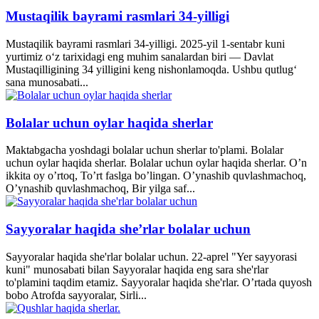
Mustaqilik bayrami rasmlari 34-yilligi
Mustaqilik bayrami rasmlari 34-yilligi. 2025-yil 1-sentabr kuni
yurtimiz o‘z tarixidagi eng muhim sanalardan biri — Davlat
Mustaqilligining 34 yilligini keng nishonlamoqda. Ushbu qutlug‘
sana munosabati...
Bolalar uchun oylar haqida sherlar
Maktabgacha yoshdagi bolalar uchun sherlar to'plami. Bolalar
uchun oylar haqida sherlar. Bolalar uchun oylar haqida sherlar. O’n
ikkita oy o’rtoq, To’rt faslga bo’lingan. O’ynashib quvlashmachoq,
O’ynashib quvlashmachoq, Bir yilga saf...
Sayyoralar haqida she’rlar bolalar uchun
Sayyoralar haqida she'rlar bolalar uchun. 22-aprel "Yer sayyorasi
kuni" munosabati bilan Sayyoralar haqida eng sara she'rlar
to'plamini taqdim etamiz. Sayyoralar haqida she'rlar. O’rtada quyosh
bobo Atrofda sayyoralar, Sirli...