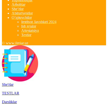
Topishmoqlar
Arboblar
She’rlar
Abituriyentlar
O’qituvchilar
Imtihon Javoblari 2024
Ish rejalar
Attestatsiya
Testlar
© www.ilmlar.uz
She'rlar
TESTLAR
Darsliklar