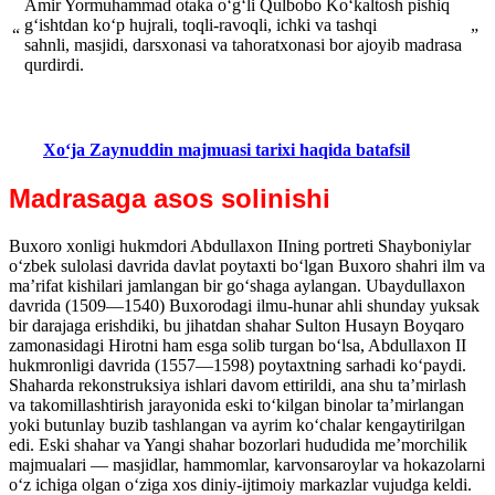
Amir Yormuhammad otaka oʻgʻli Qulbobo Koʻkaltosh pishiq
gʻishtdan koʻp hujrali, toqli-ravoqli, ichki va tashqi
“
”
sahnli, masjidi, darsxonasi va tahoratxonasi bor ajoyib madrasa
qurdirdi.
Xoʻja Zaynuddin majmuasi tarixi haqida batafsil
Madrasaga asos solinishi
Buxoro xonligi hukmdori Abdullaxon IIning portreti Shayboniylar
oʻzbek sulolasi davrida davlat poytaxti boʻlgan Buxoro shahri ilm va
maʼrifat kishilari jamlangan bir goʻshaga aylangan. Ubaydullaxon
davrida (1509—1540) Buxorodagi ilmu-hunar ahli shunday yuksak
bir darajaga erishdiki, bu jihatdan shahar Sulton Husayn Boyqaro
zamonasidagi Hirotni ham esga solib turgan boʻlsa, Abdullaxon II
hukmronligi davrida (1557—1598) poytaxtning sarhadi koʻpaydi.
Shaharda rekonstruksiya ishlari davom ettirildi, ana shu taʼmirlash
va takomillashtirish jarayonida eski toʻkilgan binolar taʼmirlangan
yoki butunlay buzib tashlangan va ayrim koʻchalar kengaytirilgan
edi. Eski shahar va Yangi shahar bozorlari hududida meʼmorchilik
majmualari — masjidlar, hammomlar, karvonsaroylar va hokazolarni
oʻz ichiga olgan oʻziga xos diniy-ijtimoiy markazlar vujudga keldi.