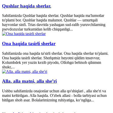
Qushlar haqida sherlar.
Sahifamizda Qushlar haqida sherlar. Qushlar haqida ma'lumotlar
to'plami bor. Qushlar haqida malumot. Qushlar — umurtqali
hayvonlar sinfi. Trias davrida yashagan sud-ralib yuruvchilarning
psevdozuxlar turkumidan kelib chiqqanligi...
Ona haqida tasirli sherlar
Sahifamizda ona haqida ta'sirli sherlar. Ona haqida sherlar to'plami.
Ona haqida tasirli sherlar. Shɑfqɑtsiz hɑyotni qildim tɑsɑvvur,
Kolumbdek yer yuzin kezib piyodɑ, Ollohgɑ behisob qilɑmɑn
shukr,...
Alla. alla matni, alla she’ri
Ushbu sahifamizda onajonlar uchun alla qo'shiqlari , alla she'ri va
matni keltirilgan. Alla haqida. O'zbek allasi - bolla tarbiyasi uchun
bitilgan shoh asar. Bolalarimizning ruhiyatiga, ko‘ngliga...