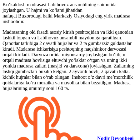
Koʻkaldosh madrasasi Labihovuz ansamblining shimolida
joylashgan. U hajmi va koʻlami jihatidan
nafaqat Buxorodagi balki Markaziy Osiyodagi eng yirik madrasa
inshootidir.
Madrasaning old fasadi asosiy kirish peshtoqidan va ikki qanotdan
tashkil topgan va Labihovuz ansambli maydoniga qaratilgan.
Qanotlar tarkibiga 2 qavatli hujralar va 2 ta gumbazsiz guldastalar
kiradi. Madarasa ichkarisiga peshtoqning naqshinkor darvozasi
orqali kiriladi. Darvoza ortida miyonsaroy joylashgan boʻlib, u
orqali madrasa hovlisiga eltuvchi yoʻlaklar oʻtgan va uning ikki
yonida madrasa zallari (masjid va darsxona) joylashgan. Zallarning
tashqi gumbazlari buzilib ketgan. 2 ayvonli hovli, 2 qavatli katta-
kichik hujralar bilan oʻrab olingan. Inshoot oʻz davri meʼmorchilik
qoidalariga koʻra mozaika va mayolika bilan bezatilgan. Madrasa
hujralarining umumiy soni 160 ta.
Nodir Devonbegi