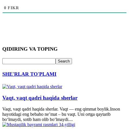
0
FIKR
QIDIRING VA TOPING
SHE'RLAR TO'PLAMI
Vaqt, vaqt qadri haqida sherlar
Vaqt, vaqt qadri haqida sherlar. Vaqt — eng qimmat boylik.Inson
hayotidagi eng bebaho ne’mat – bu vaqt. Uni ortga qaytarib
bo‘lmaydi, sotib ham olib bo‘lmaydi....