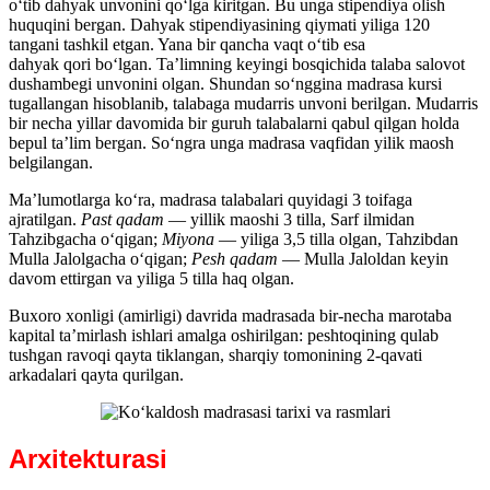
oʻtib dahyak unvonini qoʻlga kiritgan. Bu unga stipendiya olish
huquqini bergan. Dahyak stipendiyasining qiymati yiliga 120
tangani tashkil etgan. Yana bir qancha vaqt oʻtib esa
dahyak qori boʻlgan. Taʼlimning keyingi bosqichida talaba salovot
dushambegi unvonini olgan. Shundan soʻnggina madrasa kursi
tugallangan hisoblanib, talabaga mudarris unvoni berilgan. Mudarris
bir necha yillar davomida bir guruh talabalarni qabul qilgan holda
bepul taʼlim bergan. Soʻngra unga madrasa vaqfidan yilik maosh
belgilangan.
Maʼlumotlarga koʻra, madrasa talabalari quyidagi 3 toifaga
ajratilgan.
Past qadam
— yillik maoshi 3 tilla, Sarf ilmidan
Tahzibgacha oʻqigan;
Miyona
— yiliga 3,5 tilla olgan, Tahzibdan
Mulla Jalolgacha oʻqigan;
Pesh qadam
— Mulla Jaloldan keyin
davom ettirgan va yiliga 5 tilla haq olgan.
Buxoro xonligi (amirligi) davrida madrasada bir-necha marotaba
kapital taʼmirlash ishlari amalga oshirilgan: peshtoqining qulab
tushgan ravoqi qayta tiklangan, sharqiy tomonining 2-qavati
arkadalari qayta qurilgan.
Arxitekturasi