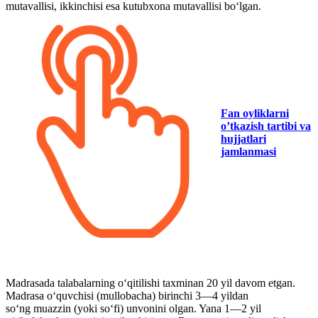
mutavallisi, ikkinchisi esa kutubxona mutavallisi boʻlgan.
Fan oyliklarni
o’tkazish tartibi va
hujjatlari
jamlanmasi
Madrasada talabalarning oʻqitilishi taxminan 20 yil davom etgan.
Madrasa oʻquvchisi (mullobacha) birinchi 3—4 yildan
soʻng muazzin (yoki soʻfi) unvonini olgan. Yana 1—2 yil