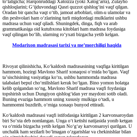
toʻlaligicha; Harqonruddagi Xatoizza (yoki Xatogʻarra), Zulayho
qishloqlarini; Gʻijduvondagi Qasri quzzot qishlogʻini vaqf qilgan.
Oradan bir qancha vaqt oʻtib, jamoat arboblari, olim-u ulamolar va
din peshvolari ham oʻzlarining turli miqdordagi mulklarini ushbu
madrasa uchun vaqf qiladi. Shuningdek, dinga, fiqh va arab
grammatikasiga oid kutubxona kitoblari ham madrasa foydasiga
vaqf qilingan boʻlib, ularning roʻyxati bizgacha yetib kelgan.
Modarixon madrasasi tarixi va me’morchiligi haqida
Rivoyat qilinishicha, Koʻkaldosh madrasasining vaqfiga kiritilgan
hammom, hozirgi Mavlono Sharif xonaqosi oʻrnida boʻlgan. Vaqf
taʼsischisining vasiyatiga koʻra, ushbu hammomda madrasa
talabalari bepul choʻmilishlari kerak boʻlgan. Bino yomon holatga
kelib qolgandan soʻng, Mavlono Sharif madrasa vaqfi foydasiga
topshirish uchun Dungiyon qishlogʻidan yer maydoni sotib oladi.
Buning evaziga hammom uning xususiy mulkiga oʻtadi, u
hammomni buzdirib, oʻrniga xonaqo bunyod ettiradi.
Koʻkaldosh madrasasi vaqfi istifodasiga kiritilgan 2 karvonsaroydan
biri Soʻxta deb nomlangan. Unga oʻt ketishi natijasida yonib ketgan
va oʻrnida bizgacha yetib kelgan Noʻgʻay karvonsaroyi qurilgan. U
unchalik ham sezilarli boʻlmagan oʻzgarishlar va chekinishlar bilan