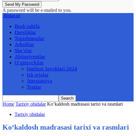
A password will be e-mailed to you.
Ilmlar.uz
Bosh sahifa
Darsliklar
Topishmoqlar
Arboblar
She’rlar
Abituriyentlar
O’qituvchilar
Imtihon Javoblari 2024
Ish rejalar
Attestatsiya
Testlar
Home
Tarixiy obidalar
Koʻkaldosh madrasasi tarixi va rasmlari
Tarixiy obidalar
Koʻkaldosh madrasasi tarixi va rasmlari