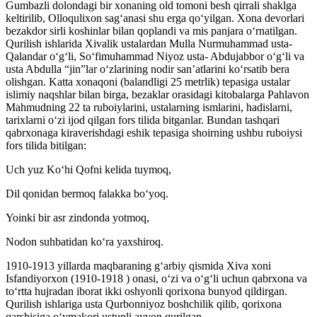
Gumbazli dolondagi bir xonaning old tomoni besh qirrali shaklga
keltirilib, Olloqulixon sag‘anasi shu erga qo‘yilgan. Xona devorlari
bezakdor sirli koshinlar bilan qoplandi va mis panjara o‘rnatilgan.
Qurilish ishlarida Xivalik ustalardan Mulla Nurmuhammad usta-
Qalandar o‘g‘li, So‘fimuhammad Niyoz usta- Abdujabbor o‘g‘li va
usta Abdulla “jin”lar o‘zlarining nodir san’atlarini ko‘rsatib bera
olishgan. Katta xonaqoni (balandligi 25 metrlik) tepasiga ustalar
islimiy naqshlar bilan birga, bezaklar orasidagi kitobalarga Pahlavon
Mahmudning 22 ta ruboiylarini, ustalarning ismlarini, hadislarni,
tarixlarni o‘zi ijod qilgan fors tilida bitganlar. Bundan tashqari
qabrxonaga kiraverishdagi eshik tepasiga shoirning ushbu ruboiysi
fors tilida bitilgan:
Uch yuz Ko‘hi Qofni kelida tuymoq,
Dil qonidan bermoq falakka bo‘yoq.
Yoinki bir asr zindonda yotmoq,
Nodon suhbatidan ko‘ra yaxshiroq.
1910-1913 yillarda maqbaraning g‘arbiy qismida Xiva xoni
Isfandiyorxon (1910-1918 ) onasi, o‘zi va o‘g‘li uchun qabrxona va
to‘rtta hujradan iborat ikki oshyonli qorixona bunyod qildirgan.
Qurilish ishlariga usta Qurbonniyoz boshchilik qilib, qorixona
qarshisiga o‘ymakori ustunli ayvon qurilgan.