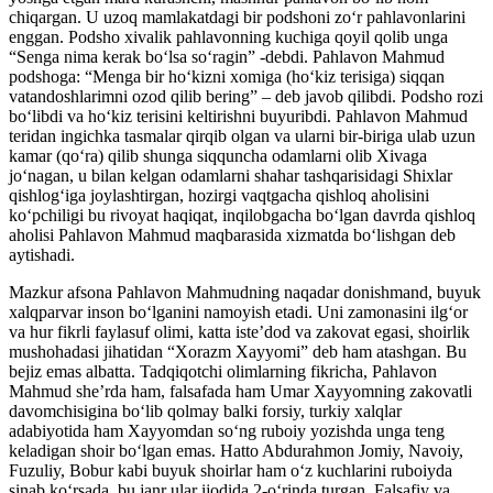
chiqargan. U uzoq mamlakatdagi bir podshoni zo‘r pahlavonlarini
enggan. Podsho xivalik pahlavonning kuchiga qoyil qolib unga
“Senga nima kerak bo‘lsa so‘ragin” -debdi. Pahlavon Mahmud
podshoga: “Menga bir ho‘kizni xomiga (ho‘kiz terisiga) siqqan
vatandoshlarimni ozod qilib bering” – deb javob qilibdi. Podsho rozi
bo‘libdi va ho‘kiz terisini keltirishni buyuribdi. Pahlavon Mahmud
teridan ingichka tasmalar qirqib olgan va ularni bir-biriga ulab uzun
kamar (qo‘ra) qilib shunga siqquncha odamlarni olib Xivaga
jo‘nagan, u bilan kelgan odamlarni shahar tashqarisidagi Shixlar
qishlog‘iga joylashtirgan, hozirgi vaqtgacha qishloq aholisini
ko‘pchiligi bu rivoyat haqiqat, inqilobgacha bo‘lgan davrda qishloq
aholisi Pahlavon Mahmud maqbarasida xizmatda bo‘lishgan deb
aytishadi.
Mazkur afsona Pahlavon Mahmudning naqadar donishmand, buyuk
xalqparvar inson bo‘lganini namoyish etadi. Uni zamonasini ilg‘or
va hur fikrli faylasuf olimi, katta iste’dod va zakovat egasi, shoirlik
mushohadasi jihatidan “Xorazm Xayyomi” deb ham atashgan. Bu
bejiz emas albatta. Tadqiqotchi olimlarning fikricha, Pahlavon
Mahmud she’rda ham, falsafada ham Umar Xayyomning zakovatli
davomchisigina bo‘lib qolmay balki forsiy, turkiy xalqlar
adabiyotida ham Xayyomdan so‘ng ruboiy yozishda unga teng
keladigan shoir bo‘lgan emas. Hatto Abdurahmon Jomiy, Navoiy,
Fuzuliy, Bobur kabi buyuk shoirlar ham o‘z kuchlarini ruboiyda
sinab ko‘rsada, bu janr ular ijodida 2-o‘rinda turgan. Falsafiy va