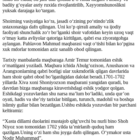
badiiy g‘oyalar asriy ruxida rivojlantirilib, Xayyomshunoslikni
yuksak darajaga ko‘targan.
Shoirning vasiyatiga ko‘ra, jasadi o‘zining po‘stindo‘zlik
ustaxonasiga dafn qilingan. Uni ko‘p qirrali amaliy va ijodiy
faoliyati shunchalik zo‘r bo‘lganki shoir vafotidan keyin uzoq vaqt
o‘tmay katta avliyolar qatoriga kiritilgan, qabri esa ziyoratgohga
aylangan. Pahlavon Mahmud maqbarasi vaqt o‘tishi bilan ko‘pgina
xuk mdorlar tomonidan aziz sanalib obod qilingan.
Tarixiy manbalarda maqbaraga Amir Temur tomonidan eshik
o‘rnatilgani yoziladi. Maqbara ichida Abulg‘ozixon, Anushaxon va
Arangxonlarning qabri borligi ular xukmdorlik qilgan davrlarida
ham shoir qabri obod bo‘lganligidan dalolat beradi.1701-1702
yillarda Xiva xoni Shoniyozxon maqbarani yangidan quradi, bu
davrdan bizga maqbaraga kiraverishdagi eshik yodgor qolgan.
Eshikdagi yozuvlardan shu narsa ma’lum bo‘ladiki, unda qur’on
oyati, hadis va she’riy tarixlar bitilgan, turunch, madohil va boshqa
islimiy gullar bilan bezatilgan.Ushbu eshikda yozuvdan bir parchani
keltiramiz:
“Xasta dillarni duolarini mustajob qilg‘uvchi bu nurli bino Shoh
Niyoz xon tomonidan 1702 yilda ta’mirlanib quduq ham
qazilgan.Uning o‘zi ham shu joyga dafn qilingan. O‘ymakor usta
Nodir Muhammad”.