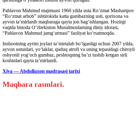
Pahlavon Mahmud majmuasi 1960 yilda usta Ro‘zmat Masharipov
“Ro‘zmat arbob” ishtirokida katta gumbazning usti, qorixona va
ayvon ta’mirlanib maqbaraga qayta jon bag‘ishlangan. Hozirgi
vaqtda binoda O‘zbekiston Musulmonlarning diniy idorasi,
“Pahlavon Mahmud jamg‘armasi” faoliyat ko‘rsatmoqda.
Inshootning ayrim joylari ta’mirtalab bo‘lganligi uchun 2007 yilda,
ayvon ustunlari, yo‘laklar, quduq atrofi va uning tepasidagi chiroyli
oshyonli yog‘och gumbaz, peshtoqning ba’zi tushib ketgan sirli
koshinlari qayta ta’mirlandi.
Xiva — Abdullaxon madrasasi tarixi
Maqbara rasmlari.