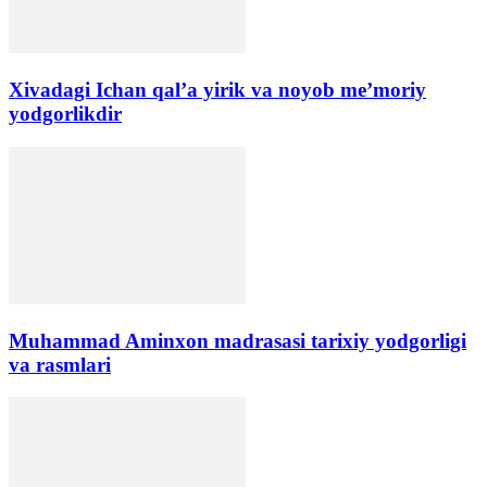
Xivadagi Ichan qal’a yirik va noyob me’moriy
yodgorlikdir
​Muhammad Aminxon madrasasi tarixiy yodgorligi
va rasmlari