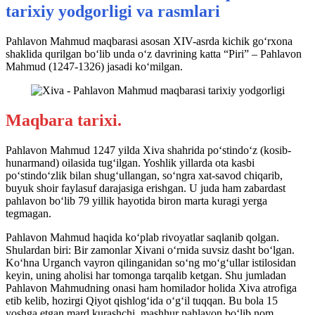
tarixiy yodgorligi va rasmlari
Pahlavon Mahmud maqbarasi asosan XIV-asrda kichik go‘rxona
shaklida qurilgan bo‘lib unda o‘z davrining katta “Piri” – Pahlavon
Mahmud (1247-1326) jasadi ko‘milgan.
Maqbara tarixi.
Pahlavon Mahmud 1247 yilda Xiva shahrida po‘stindo‘z (kosib-
hunarmand) oilasida tug‘ilgan. Yoshlik yillarda ota kasbi
po‘stindo‘zlik bilan shug‘ullangan, so‘ngra xat-savod chiqarib,
buyuk shoir faylasuf darajasiga erishgan. U juda ham zabardast
pahlavon bo‘lib 79 yillik hayotida biron marta kuragi yerga
tegmagan.
Pahlavon Mahmud haqida ko‘plab rivoyatlar saqlanib qolgan.
Shulardan biri: Bir zamonlar Xivani o‘rnida suvsiz dasht bo‘lgan.
Ko‘hna Urganch vayron qilinganidan so‘ng mo‘g‘ullar istilosidan
keyin, uning aholisi har tomonga tarqalib ketgan. Shu jumladan
Pahlavon Mahmudning onasi ham homilador holida Xiva atrofiga
etib kelib, hozirgi Qiyot qishlog‘ida o‘g‘il tuqqan. Bu bola 15
yoshga etgan mard kurashchi, mashhur pahlavon bo‘lib nom