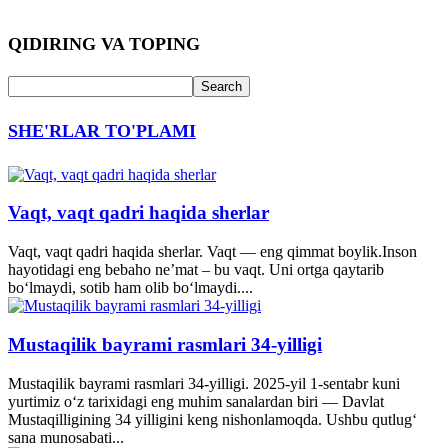
QIDIRING VA TOPING
SHE'RLAR TO'PLAMI
Vaqt, vaqt qadri haqida sherlar
Vaqt, vaqt qadri haqida sherlar. Vaqt — eng qimmat boylik.Inson
hayotidagi eng bebaho ne’mat – bu vaqt. Uni ortga qaytarib
bo‘lmaydi, sotib ham olib bo‘lmaydi....
Mustaqilik bayrami rasmlari 34-yilligi
Mustaqilik bayrami rasmlari 34-yilligi. 2025-yil 1-sentabr kuni
yurtimiz o‘z tarixidagi eng muhim sanalardan biri — Davlat
Mustaqilligining 34 yilligini keng nishonlamoqda. Ushbu qutlug‘
sana munosabati...