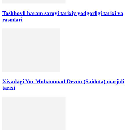
Toshhovli haram saroyi tarixiy yodgorligi tarixi va
rasmlari
Xivadagi Yor Muhammad Devon (Saidota) masjidi
tarixi