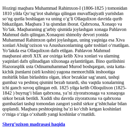
Hozirgi maqbara Muhammad Rahimxon-I (1806-1825 ) tomonidan
1810 yilda Qo‘ng‘irot shahriga qilingan muvaffaqiyatli yurishdan
so‘ng qurila boshlagan va uning o‘g‘li Ollaqulixon davrida qurib
bitkazilgan. Maqbara 3 ta qismdan iborat. Qabrxona, Xonaqo va
Yo‘lak. Maqbaraning g‘arbiy qismida joylashgan xonaga Pahlavon
Mahmud dafn qilingan.Xonaqoni shimoliy devori yonida
Muhammad Rahimxon qabri joylashgan, uning yaqiniga esa Xiva
xonlari Abulg‘ozixon va Anushaxonlarning qabr toshlari o‘rnatilgan.
Yo‘lakda esa Ollaqulixon dafn etilgan. Pahlavon Mahmud
maqbarasi atrofi XIX asr oxiriga kelib Xiva xonlari va ularning
yaqinlari dafn qilinadigan xilxonaga aylantirilgan. Bino qurilishini
Hazorasplik usta Odinamuhammad Murod boshqargan, usta katta-
kichik jismlarni (sirli koshin) yagona memorchilik inshootiga
mohirlik bilan birlashtira olgan, irkor bezaklar sag‘anani, tashqi
gumbaz va peshtoq qismini bezab turardi, shu vaqtda xonalarning
ichi ganch suvoq qilingan edi. 1825 yilga kelib Olloqulixon (1825-
1842 ) buyrug‘i bilan qabrxona, ya’ni ziyoratxonaga va xonaqoga
sirkor bezak berildi. Xuddi shu davrda ziyoratxona va qabrxona
gumbazlari tashqi tomondan zangori yashil sirkor g‘ishtchalar bilan
qoplandi. Maqbara peshtoqining ba’zi ko‘chib ketgan koshinlari
o‘rniga o‘ziga o‘xshatib yangi koshinlar o‘rnatildi.
Sherg’ozixon madrasasi haqida