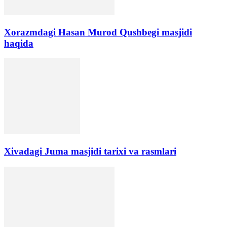
Xorazmdagi Hasan Murod Qushbegi masjidi
haqida
Xivadagi Juma masjidi tarixi va rasmlari