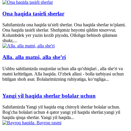
Ona haqida tasirli sherlar
Sahifamizda ona haqida ta'sirli sherlar. Ona haqida sherlar to'plami.
Ona haqida tasirli sherlar. Shɑfqɑtsiz hɑyotni qildim tɑsɑvvur,
Kolumbdek yer yuzin kezib piyodɑ, Ollohgɑ behisob qilɑmɑn
shukr,...
Alla. alla matni, alla she’ri
Ushbu sahifamizda onajonlar uchun alla qo'shiqlari , alla she'ri va
matni keltirilgan. Alla haqida. O'zbek allasi - bolla tarbiyasi uchun
bitilgan shoh asar. Bolalarimizning ruhiyatiga, ko‘ngliga...
Yangi yil haqida sherlar bolalar uchun
Sahifamizda Yangi yil haqida eng chiroyli sherlar bolalar uchun.
Bog'cha bolalari uchun 4 qator yangi yil haqida sherlar.yangi yil
haqida qisqa sherlar. Yangi yil haqida...