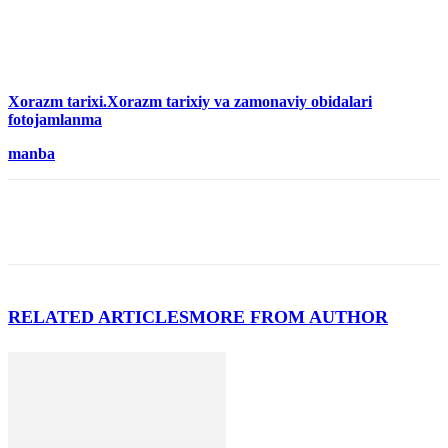
Xorazm tarixi.Xorazm tarixiy va zamonaviy obidalari
fotojamlanma
manba
RELATED ARTICLES
MORE FROM AUTHOR