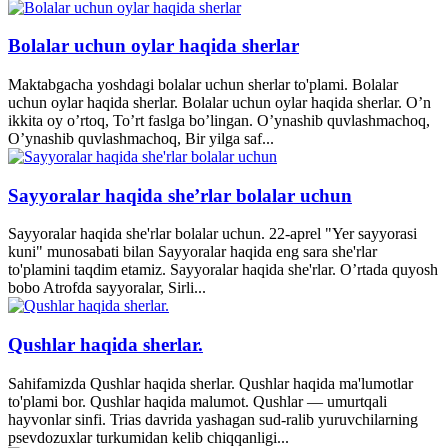
Bolalar uchun oylar haqida sherlar
Maktabgacha yoshdagi bolalar uchun sherlar to'plami. Bolalar
uchun oylar haqida sherlar. Bolalar uchun oylar haqida sherlar. O’n
ikkita oy o’rtoq, To’rt faslga bo’lingan. O’ynashib quvlashmachoq,
O’ynashib quvlashmachoq, Bir yilga saf...
Sayyoralar haqida she’rlar bolalar uchun
Sayyoralar haqida she'rlar bolalar uchun. 22-aprel "Yer sayyorasi
kuni" munosabati bilan Sayyoralar haqida eng sara she'rlar
to'plamini taqdim etamiz. Sayyoralar haqida she'rlar. O’rtada quyosh
bobo Atrofda sayyoralar, Sirli...
Qushlar haqida sherlar.
Sahifamizda Qushlar haqida sherlar. Qushlar haqida ma'lumotlar
to'plami bor. Qushlar haqida malumot. Qushlar — umurtqali
hayvonlar sinfi. Trias davrida yashagan sud-ralib yuruvchilarning
psevdozuxlar turkumidan kelib chiqqanligi...