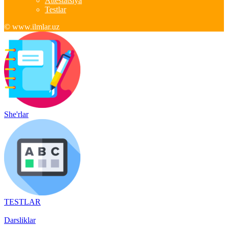
Attestatsiya
Testlar
© www.ilmlar.uz
She'rlar
TESTLAR
Darsliklar