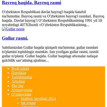
Bayroq haqida. Bayroq rasmi
O'zbekiston Respublikasi davlat bayrog'i haqida batafsil
ma'lumotlar. Bayroq rasmi va O'zbekiston bayrog'i rasmlari. Bayroq
haqida. Davlat bayrog‘i O‘zbekiston Respublikasining 1991 yil 18
noyabrdagi 407­XII­sonli «O‘zbekiston Respublikasining...
Gullar rasmi.
Sahifamizdan Gullar haqida qiziqarli ma'lumotar, gullar rasmlari
to'plamini topishingiz mumkin. Ism yozilgan gullar rasmi, rasmli
gullar to'plami. Gullar haqida. Gullar haqidagi afsonalar nafaqat
gulchilik san’atining ajralmas...
Bosh sahifa
Darsliklar
Topishmoqlar
Arboblar
She’rlar
Abituriyentlar
O’qituvchilar
Imtihon Javoblari 2024
Ish rejalar