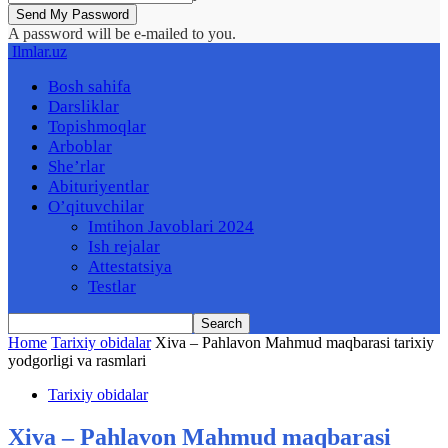
A password will be e-mailed to you.
Ilmlar.uz
Bosh sahifa
Darsliklar
Topishmoqlar
Arboblar
She’rlar
Abituriyentlar
O’qituvchilar
Imtihon Javoblari 2024
Ish rejalar
Attestatsiya
Testlar
Home
Tarixiy obidalar
Xiva – Pahlavon Mahmud maqbarasi tarixiy
yodgorligi va rasmlari
Tarixiy obidalar
Xiva – Pahlavon Mahmud maqbarasi