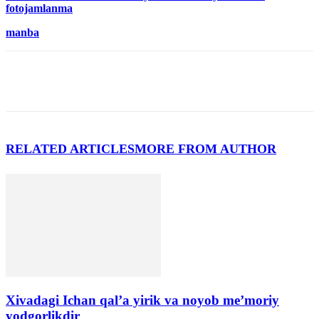
fotojamlanma
manba
RELATED ARTICLES
MORE FROM AUTHOR
Xivadagi Ichan qal’a yirik va noyob me’moriy
yodgorlikdir