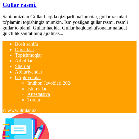
Gullar rasmi.
Sahifamizdan Gullar haqida qiziqarli ma'lumotar, gullar rasmlari
to'plamini topishingiz mumkin. Ism yozilgan gullar rasmi, rasmli
gullar to'plami. Gullar haqida. Gullar haqidagi afsonalar nafaqat
gulchilik san’atining ajralmas...
Bosh sahifa
Darsliklar
Topishmoqlar
Arboblar
She’rlar
Abituriyentlar
O’qituvchilar
Imtihon Javoblari 2024
Ish rejalar
Attestatsiya
Testlar
© www.ilmlar.uz