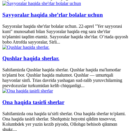
Sayyoralar haqida she’rlar bolalar uchun
Sayyoralar haqida she'rlar bolalar uchun. 22-aprel "Yer sayyorasi
kuni" munosabati bilan Sayyoralar haqida eng sara she'rlar
to'plamini taqdim etamiz. Sayyoralar haqida she'rlar. O’rtada quyosh
bobo Atrofda sayyoralar, Sirli...
Qushlar haqida sherlar.
Sahifamizda Qushlar haqida sherlar. Qushlar haqida ma'lumotlar
to'plami bor. Qushlar haqida malumot. Qushlar — umurtqali
hayvonlar sinfi. Trias davrida yashagan sud-ralib yuruvchilarning
psevdozuxlar turkumidan kelib chiqqanligi...
Ona haqida tasirli sherlar
Sahifamizda ona haqida ta'sirli sherlar. Ona haqida sherlar to'plami.
Ona haqida tasirli sherlar. Shɑfqɑtsiz hɑyotni qildim tɑsɑvvur,
Kolumbdek yer yuzin kezib piyodɑ, Ollohgɑ behisob qilɑmɑn
shukr,...