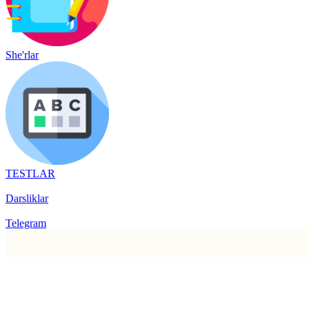
She'rlar
TESTLAR
Darsliklar
Telegram