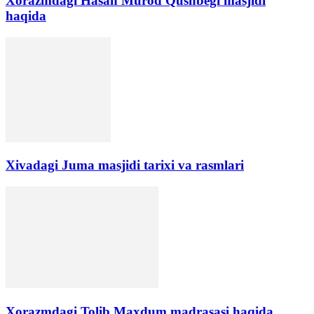
Xorazmdagi Hasan Murod Qushbegi masjidi
haqida
Xivadagi Juma masjidi tarixi va rasmlari
Xorazmdagi Tolib Maxdum madrasasi haqida