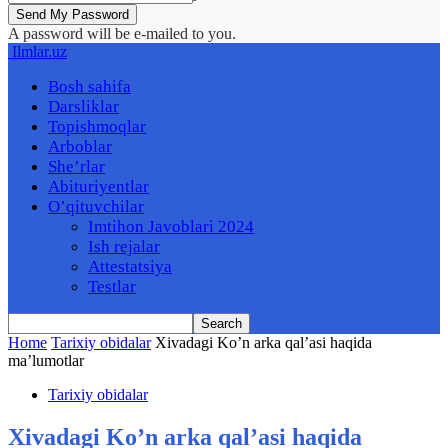
A password will be e-mailed to you.
Ilmlar.uz
Bosh sahifa
Darsliklar
Topishmoqlar
Arboblar
She’rlar
Abituriyentlar
O’qituvchilar
Imtihon Javoblari 2024
Ish rejalar
Attestatsiya
Testlar
Home
Tarixiy obidalar
Xivadagi Ko’n arka qal’asi haqida
ma’lumotlar
Tarixiy obidalar
Xivadagi Ko’n arka qal’asi haqida