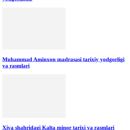
​Muhammad Aminxon madrasasi tarixiy yodgorligi
va rasmlari
Xiva shahridagi Kalta minor tarixi va rasmlari