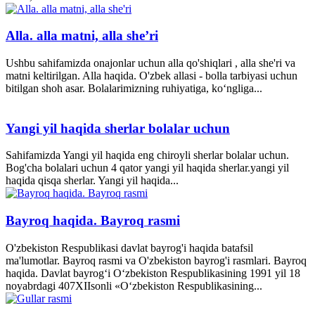
Alla. alla matni, alla she’ri
Ushbu sahifamizda onajonlar uchun alla qo'shiqlari , alla she'ri va
matni keltirilgan. Alla haqida. O'zbek allasi - bolla tarbiyasi uchun
bitilgan shoh asar. Bolalarimizning ruhiyatiga, ko‘ngliga...
Yangi yil haqida sherlar bolalar uchun
Sahifamizda Yangi yil haqida eng chiroyli sherlar bolalar uchun.
Bog'cha bolalari uchun 4 qator yangi yil haqida sherlar.yangi yil
haqida qisqa sherlar. Yangi yil haqida...
Bayroq haqida. Bayroq rasmi
O'zbekiston Respublikasi davlat bayrog'i haqida batafsil
ma'lumotlar. Bayroq rasmi va O'zbekiston bayrog'i rasmlari. Bayroq
haqida. Davlat bayrog‘i O‘zbekiston Respublikasining 1991 yil 18
noyabrdagi 407­XII­sonli «O‘zbekiston Respublikasining...