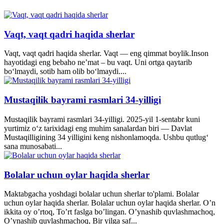
Vaqt, vaqt qadri haqida sherlar
Vaqt, vaqt qadri haqida sherlar. Vaqt — eng qimmat boylik.Inson
hayotidagi eng bebaho ne’mat – bu vaqt. Uni ortga qaytarib
bo‘lmaydi, sotib ham olib bo‘lmaydi....
Mustaqilik bayrami rasmlari 34-yilligi
Mustaqilik bayrami rasmlari 34-yilligi. 2025-yil 1-sentabr kuni
yurtimiz o‘z tarixidagi eng muhim sanalardan biri — Davlat
Mustaqilligining 34 yilligini keng nishonlamoqda. Ushbu qutlug‘
sana munosabati...
Bolalar uchun oylar haqida sherlar
Maktabgacha yoshdagi bolalar uchun sherlar to'plami. Bolalar
uchun oylar haqida sherlar. Bolalar uchun oylar haqida sherlar. O’n
ikkita oy o’rtoq, To’rt faslga bo’lingan. O’ynashib quvlashmachoq,
O’ynashib quvlashmachoq, Bir yilga saf...