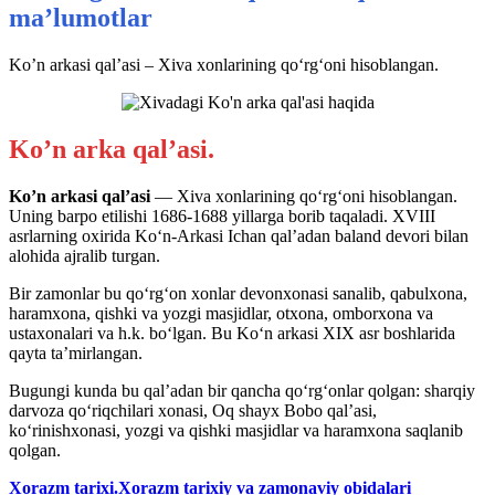
ma’lumotlar
Ko’n arkasi qal’asi – Xiva xonlarining qo‘rg‘oni hisoblangan.
Ko’n arka qal’asi.
Ko’n arkasi qal’asi
— Xiva xonlarining qo‘rg‘oni hisoblangan.
Uning barpo etilishi 1686-1688 yillarga borib taqaladi. XVIII
asrlarning oxirida Ko‘n-Arkasi Ichan qal’adan baland devori bilan
alohida ajralib turgan.
Bir zamonlar bu qo‘rg‘on xonlar devonxonasi sanalib, qabulxona,
haramxona, qishki va yozgi masjidlar, otxona, omborxona va
ustaxonalari va h.k. bo‘lgan. Bu Ko‘n arkasi XIX asr boshlarida
qayta ta’mirlangan.
Bugungi kunda bu qal’adan bir qancha qo‘rg‘onlar qolgan: sharqiy
darvoza qo‘riqchilari xonasi, Oq shayx Bobo qal’asi,
ko‘rinishxonasi, yozgi va qishki masjidlar va haramxona saqlanib
qolgan.
Xorazm tarixi.Xorazm tarixiy va zamonaviy obidalari