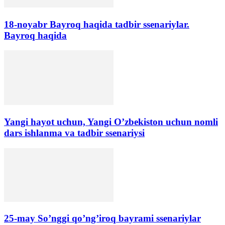
18-noyabr Bayroq haqida tadbir ssenariylar.
Bayroq haqida
Yangi hayot uchun, Yangi O’zbekiston uchun nomli
dars ishlanma va tadbir ssenariysi
25-may So’nggi qo’ng’iroq bayrami ssenariylar