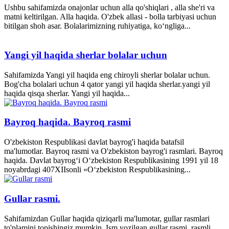
Ushbu sahifamizda onajonlar uchun alla qo'shiqlari , alla she'ri va
matni keltirilgan. Alla haqida. O'zbek allasi - bolla tarbiyasi uchun
bitilgan shoh asar. Bolalarimizning ruhiyatiga, ko‘ngliga...
Yangi yil haqida sherlar bolalar uchun
Sahifamizda Yangi yil haqida eng chiroyli sherlar bolalar uchun.
Bog'cha bolalari uchun 4 qator yangi yil haqida sherlar.yangi yil
haqida qisqa sherlar. Yangi yil haqida...
Bayroq haqida. Bayroq rasmi
O'zbekiston Respublikasi davlat bayrog'i haqida batafsil
ma'lumotlar. Bayroq rasmi va O'zbekiston bayrog'i rasmlari. Bayroq
haqida. Davlat bayrog‘i O‘zbekiston Respublikasining 1991 yil 18
noyabrdagi 407­XII­sonli «O‘zbekiston Respublikasining...
Gullar rasmi.
Sahifamizdan Gullar haqida qiziqarli ma'lumotar, gullar rasmlari
to'plamini topishingiz mumkin. Ism yozilgan gullar rasmi, rasmli