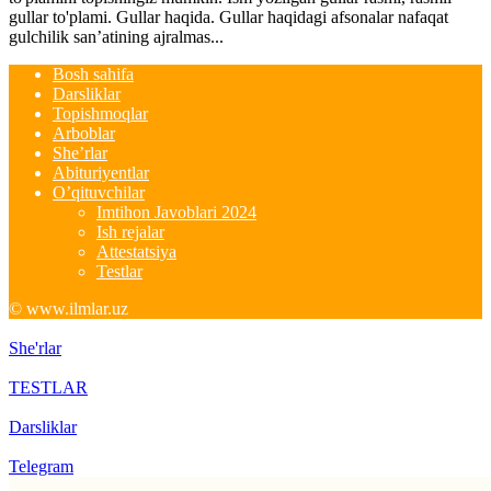
gullar to'plami. Gullar haqida. Gullar haqidagi afsonalar nafaqat
gulchilik san’atining ajralmas...
Bosh sahifa
Darsliklar
Topishmoqlar
Arboblar
She’rlar
Abituriyentlar
O’qituvchilar
Imtihon Javoblari 2024
Ish rejalar
Attestatsiya
Testlar
© www.ilmlar.uz
She'rlar
TESTLAR
Darsliklar
Telegram