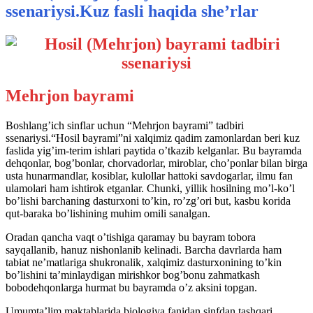
ssenariysi.Kuz fasli haqida she’rlar
Mehrjon bayrami
Boshlang’ich sinflar uchun “Mehrjon bayrami” tadbiri
ssenariysi.“Hosil bayrami”ni xalqimiz qadim zamonlardan beri kuz
faslida yig’im-terim ishlari paytida o’tkazib kelganlar. Bu bayramda
dehqonlar, bog’bonlar, chorvadorlar, miroblar, cho’ponlar bilan birga
usta hunarmandlar, kosiblar, kulollar hattoki savdogarlar, ilmu fan
ulamolari ham ishtirok etganlar. Chunki, yillik hosilning mo’l-ko’l
bo’lishi barchaning dasturxoni to’kin, ro’zg’ori but, kasbu korida
qut-baraka bo’lishining muhim omili sanalgan.
Oradan qancha vaqt o’tishiga qaramay bu bayram tobora
sayqallanib, hanuz nishonlanib kelinadi. Barcha davrlarda ham
tabiat ne’matlariga shukronalik, xalqimiz dasturxonining to’kin
bo’lishini ta’minlaydigan mirishkor bog’bonu zahmatkash
bobodehqonlarga hurmat bu bayramda o’z aksini topgan.
Umumta’lim maktablarida biologiya fanidan sinfdan tashqari