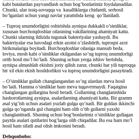
kabi butalardan payvandlash uchun bog’bonlarimiz foydalanadilar.
Chunki, ular issiq-sovuqqa va kasalliklarga chidamli, serhosil
bo’lganlari uchun yangi navlar yaratishda keng qo’llaniladi.
– Tuproq unumdorligini oshirishda ayniqsa dukkakli o’simliklar,
xususan burchoiqdoshlar oilasining vakillarining ahamiyati katta.
Chunki ularning ildizida tugunak bakteriyalar yashaydi. Bu
bakteriyalar esa havodagi erkin azotni o’zlashtirib, tuproqni azot
birikmalariga boyitadi. Burchoqdoshlar oilasiga mansub beda,
loviya, mosh kabi o’simliklar ekilgandan so’ng tuproq unumdorligi
ortib hosil mo’l bo’ladi. Shuning uchun yerga ishlov berishda,
ayniqsa almashlab ekishni joriy qilish zarur, chunki har yili tuproqqa
bir xil ekin ekish hosildorlikni va tuproq unumdorligini pasaytiradi.
– O’simliklar gullab changlangandan so’ng ulardan meva hosil
bo’ladi. Hamma o’simliklar ham meva tugavermaydi. Faqatgina
changlangan gullargina hosil beradi. Gullarning changlanishida
hashorotlarning ayniqsa, asalarilarning ahamiyati katta. Bir gramm
asal yig’ish uchun asalari yuzlab gulga qo’nadi. Bir guldan ikkinchi
gulga qo’nganda gul changini ham olib o’tib gullarni yaxshi
changlantiradi. Shuning uchun bog’bonlarimiz o’simliklar gullagan
paytda asalari qutilarini bog’larga olib chiqadilar. Bu esa ham mo’l
hosil ham sifatli asal olish imkonini beradi.
Dehqonbobo: