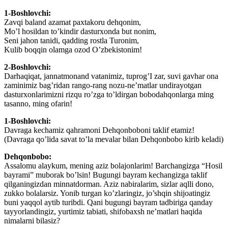
1-Boshlovchi:
Zavqi baland azamat paxtakoru dehqonim,
Mo’l hosildan to’kindir dasturxonda but nonim,
Seni jahon tanidi, qadding rostla Turonim,
Kulib boqqin olamga ozod O’zbekistonim!
2-Boshlovchi:
Darhaqiqat, jannatmonand vatanimiz, tuprog’I zar, suvi gavhar ona
zaminimiz bag’ridan rango-rang nozu-ne’matlar undirayotgan
dasturxonlarimizni rizqu ro’zga to’ldirgan bobodahqonlarga ming
tasanno, ming ofarin!
1-
Boshlovchi
:
Davraga kechamiz qahramoni Dehqonboboni taklif etamiz!
(Davraga qo’lida savat to’la mevalar bilan Dehqonbobo kirib keladi)
Dehqonbobo:
Assalomu alaykum, mening aziz bolajonlarim! Barchangizga “Hosil
bayrami” muborak bo’lsin! Bugungi bayram kechangizga taklif
qilganingizdan minnatdorman. Aziz nabiralarim, sizlar aqlli dono,
zukko bolalarsiz. Yonib turgan ko’zlaringiz, jo’shqin shijoatingiz
buni yaqqol aytib turibdi. Qani bugungi bayram tadbiriga qanday
tayyorlandingiz, yurtimiz tabiati, shifobaxsh ne’matlari haqida
nimalarni bilasiz?