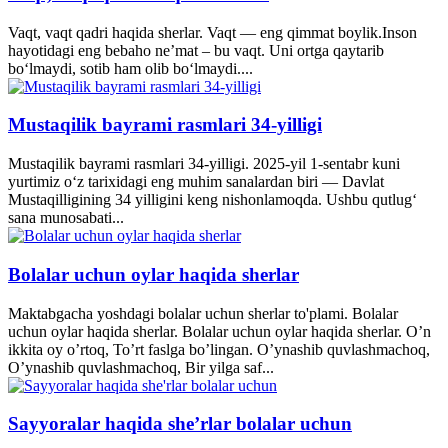
Vaqt, vaqt qadri haqida sherlar. Vaqt — eng qimmat boylik.Inson
hayotidagi eng bebaho ne’mat – bu vaqt. Uni ortga qaytarib
bo‘lmaydi, sotib ham olib bo‘lmaydi....
Mustaqilik bayrami rasmlari 34-yilligi
Mustaqilik bayrami rasmlari 34-yilligi. 2025-yil 1-sentabr kuni
yurtimiz o‘z tarixidagi eng muhim sanalardan biri — Davlat
Mustaqilligining 34 yilligini keng nishonlamoqda. Ushbu qutlug‘
sana munosabati...
Bolalar uchun oylar haqida sherlar
Maktabgacha yoshdagi bolalar uchun sherlar to'plami. Bolalar
uchun oylar haqida sherlar. Bolalar uchun oylar haqida sherlar. O’n
ikkita oy o’rtoq, To’rt faslga bo’lingan. O’ynashib quvlashmachoq,
O’ynashib quvlashmachoq, Bir yilga saf...
Sayyoralar haqida she’rlar bolalar uchun