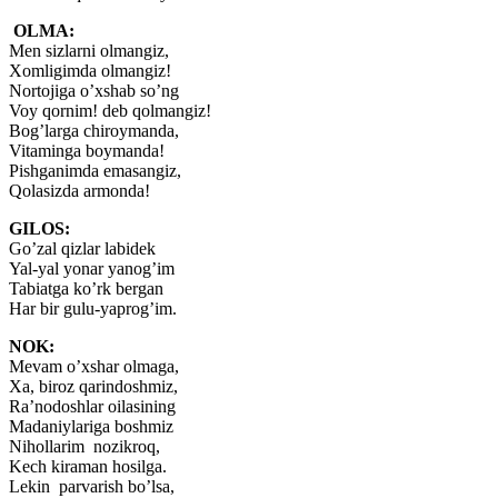
OLMA:
Men sizlarni olmangiz,
Xomligimda olmangiz!
Nortojiga o’xshab so’ng
Voy qornim! deb qolmangiz!
Bog’larga chiroymanda,
Vitaminga boymanda!
Pishganimda emasangiz,
Qolasizda armonda!
GILOS:
Go’zal qizlar labidek
Yal-yal yonar yanog’im
Tabiatga ko’rk bergan
Har bir gulu-yaprog’im.
NOK:
Mevam o’xshar olmaga,
Xa, biroz qarindoshmiz,
Ra’nodoshlar oilasining
Madaniylariga boshmiz
Nihollarim nozikroq,
Kech kiraman hosilga.
Lekin parvarish bo’lsa,