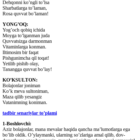
Dehqonni ko’ngli to’lsa
Sharbatlarga to’laman,
Rosa quvvat bo’laman!
YONG’OQ:
Yog’och qobiq ichida
Moyga to’lganman juda
Quvvatsizga darmonman
Vitaminlarga konman.
Iltimosim bir faqat
Pishgunimcha qil toqat!
Yetilib pishib olay,
Tanangga quvvat bo’lay!
KO’KSULTON:
Bolajonlar joniman
Ko’k meva sultoniman,
Maza qilib yesangiz
Vatanimning koniman.
tadbir senariylar to’plami
1-Boshlovchi:
Aziz bolajonlar, mana mevalar haqida qancha ma’lumotlarga ega
bo’lib oldik. O’ylaymanki, ularning so’zlariga amal qilib, dov-