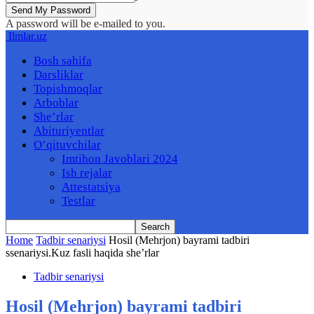
A password will be e-mailed to you.
Ilmlar.uz
Bosh sahifa
Darsliklar
Topishmoqlar
Arboblar
She’rlar
Abituriyentlar
O’qituvchilar
Imtihon Javoblari 2024
Ish rejalar
Attestatsiya
Testlar
Home
Tadbir senariysi
Hosil (Mehrjon) bayrami tadbiri
ssenariysi.Kuz fasli haqida she’rlar
Tadbir senariysi
Hosil (Mehrjon) bayrami tadbiri