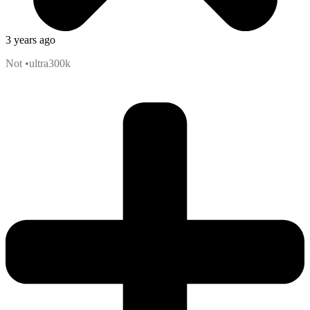
3 years ago
Not •ultra300k