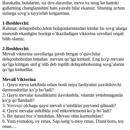
Barakalla, bolalarim, siz dov-daraxtlar, meva va urug’lar hattoki
gullarning changlanishini ham yaxshi bilar ekansiz. Shuning uchun
sizlarga sovg’a tayyorlab kelganman.
1-Boshlovchi:
Rahmat, dehqonbobo,lekin bolajonlarimizdan kimlar bu sovg’alarga
munosib ekanligini hozirgi o’tkaziladigan viktorina savollari orqali
bilib olamiz.
2-Boshlovchi:
Mevali viktorina savollariga javob bergan o’quvchilar
dehqonbobodan bittadan mevani qo’lga kiritadi. Eng ko’p mevani
qo’lga kiritgan sinf g’olib deb topilib dehqonboboning sovg’alarini
qo’lga kiritadilar.
Mevali Viktorina
1. Qaysi meva tarkibida odam bosh miya faoliyatini yaxshilovchi
darmondorilar ko’p bo’ladi?
2. Qaysi mevalar kasalliklarni davolashda, vitamin yetishmaganda
ko’p qo’llaniladi?
3. Yovvoyi olchaga qaysi mevali o’simliklar payvand qilinadi?
4. Qaysi mevalar tarkibida yod mikroelementi ko’p bo’ladi?
5. Bir daraxt bor o’tmishdan, Mevasi oltin kumushdan?
6. Yum-yumaloq, oy emas, Sap-sarig’u-moy emas, Dumi boru, toy
emas…