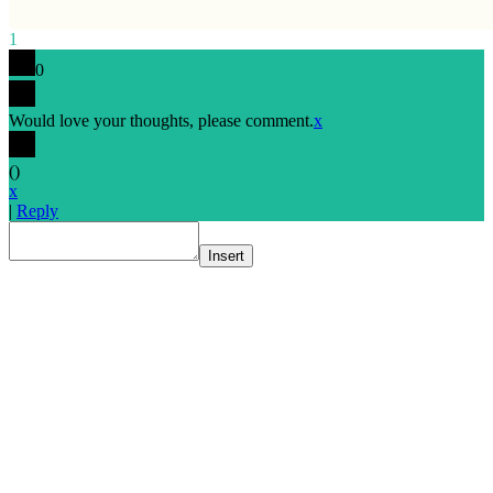
1
0
Would love your thoughts, please comment.
x
(
)
x
|
Reply
Insert