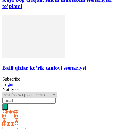
to’plami
Balli qizlar ko’rik tanlovi ssenariysi
Subscribe
Login
Notify of