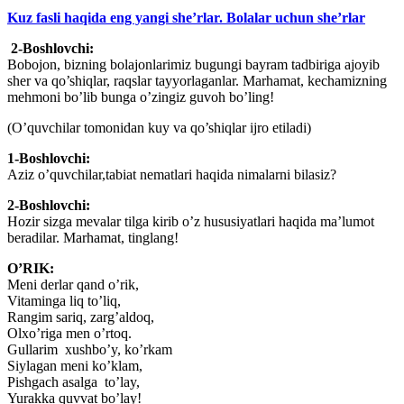
Kuz fasli haqida eng yangi she’rlar. Bolalar uchun she’rlar
2-Boshlovchi:
Bobojon, bizning bolajonlarimiz bugungi bayram tadbiriga ajoyib
sher va qo’shiqlar, raqslar tayyorlaganlar. Marhamat, kechamizning
mehmoni bo’lib bunga o’zingiz guvoh bo’ling!
(O’quvchilar tomonidan kuy va qo’shiqlar ijro etiladi)
1-Boshlovchi:
Aziz o’quvchilar,tabiat nematlari haqida nimalarni bilasiz?
2-Boshlovchi:
Hozir sizga mevalar tilga kirib o’z hususiyatlari haqida ma’lumot
beradilar. Marhamat, tinglang!
O’RIK:
Meni derlar qand o’rik,
Vitaminga liq to’liq,
Rangim sariq, zarg’aldoq,
Olxo’riga men o’rtoq.
Gullarim xushbo’y, ko’rkam
Siylagan meni ko’klam,
Pishgach asalga to’lay,
Yurakka quvvat bo’lay!