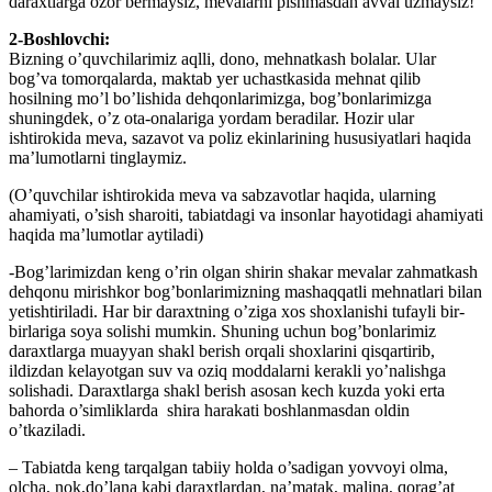
daraxtlarga ozor bermaysiz, mevalarni pishmasdan avval uzmaysiz!
2-Boshlovchi:
Bizning o’quvchilarimiz aqlli, dono, mehnatkash bolalar. Ular
bog’va tomorqalarda, maktab yer uchastkasida mehnat qilib
hosilning mo’l bo’lishida dehqonlarimizga, bog’bonlarimizga
shuningdek, o’z ota-onalariga yordam beradilar. Hozir ular
ishtirokida meva, sazavot va poliz ekinlarining hususiyatlari haqida
ma’lumotlarni tinglaymiz.
(O’quvchilar ishtirokida meva va sabzavotlar haqida, ularning
ahamiyati, o’sish sharoiti, tabiatdagi va insonlar hayotidagi ahamiyati
haqida ma’lumotlar aytiladi)
-Bog’larimizdan keng o’rin olgan shirin shakar mevalar zahmatkash
dehqonu mirishkor bog’bonlarimizning mashaqqatli mehnatlari bilan
yetishtiriladi. Har bir daraxtning o’ziga xos shoxlanishi tufayli bir-
birlariga soya solishi mumkin. Shuning uchun bog’bonlarimiz
daraxtlarga muayyan shakl berish orqali shoxlarini qisqartirib,
ildizdan kelayotgan suv va oziq moddalarni kerakli yo’nalishga
solishadi. Daraxtlarga shakl berish asosan kech kuzda yoki erta
bahorda o’simliklarda shira harakati boshlanmasdan oldin
o’tkaziladi.
– Tabiatda keng tarqalgan tabiiy holda o’sadigan yovvoyi olma,
olcha, nok,do’lana kabi daraxtlardan, na’matak, malina, qorag’at