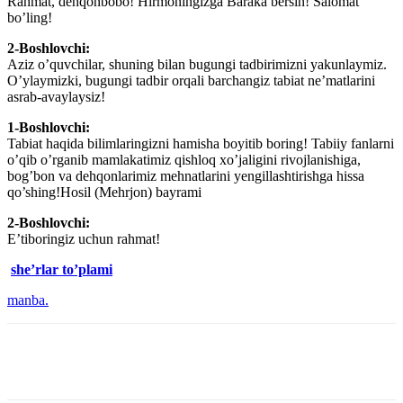
Rahmat, dehqonbobo! Hirmoningizga Baraka bersin! Salomat
bo’ling!
2-Boshlovchi:
Aziz o’quvchilar, shuning bilan bugungi tadbirimizni yakunlaymiz.
O’ylaymizki, bugungi tadbir orqali barchangiz tabiat ne’matlarini
asrab-avaylaysiz!
1-Boshlovchi:
Tabiat haqida bilimlaringizni hamisha boyitib boring! Tabiiy fanlarni
o’qib o’rganib mamlakatimiz qishloq xo’jaligini rivojlanishiga,
bog’bon va dehqonlarimiz mehnatlarini yengillashtirishga hissa
qo’shing!Hosil (Mehrjon) bayrami
2-Boshlovchi:
E’tiboringiz uchun rahmat!
she’rlar to’plami
manba.