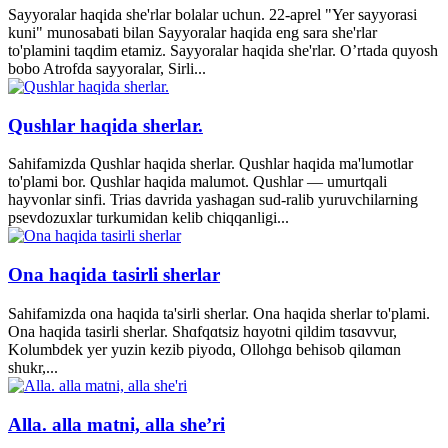
Sayyoralar haqida she'rlar bolalar uchun. 22-aprel "Yer sayyorasi
kuni" munosabati bilan Sayyoralar haqida eng sara she'rlar
to'plamini taqdim etamiz. Sayyoralar haqida she'rlar. O’rtada quyosh
bobo Atrofda sayyoralar, Sirli...
Qushlar haqida sherlar.
Sahifamizda Qushlar haqida sherlar. Qushlar haqida ma'lumotlar
to'plami bor. Qushlar haqida malumot. Qushlar — umurtqali
hayvonlar sinfi. Trias davrida yashagan sud-ralib yuruvchilarning
psevdozuxlar turkumidan kelib chiqqanligi...
Ona haqida tasirli sherlar
Sahifamizda ona haqida ta'sirli sherlar. Ona haqida sherlar to'plami.
Ona haqida tasirli sherlar. Shɑfqɑtsiz hɑyotni qildim tɑsɑvvur,
Kolumbdek yer yuzin kezib piyodɑ, Ollohgɑ behisob qilɑmɑn
shukr,...
Alla. alla matni, alla she’ri