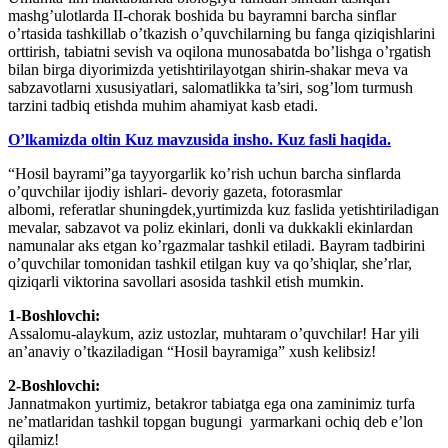
mashg’ulotlarda II-chorak boshida bu bayramni barcha sinflar
o’rtasida tashkillab o’tkazish o’quvchilarning bu fanga qiziqishlarini
orttirish, tabiatni sevish va oqilona munosabatda bo’lishga o’rgatish
bilan birga diyorimizda yetishtirilayotgan shirin-shakar meva va
sabzavotlarni xususiyatlari, salomatlikka ta’siri, sog’lom turmush
tarzini tadbiq etishda muhim ahamiyat kasb etadi.
O’lkamizda oltin Kuz mavzusida insho. Kuz fasli haqida.
“Hosil bayrami”ga tayyorgarlik ko’rish uchun barcha sinflarda
o’quvchilar ijodiy ishlari- devoriy gazeta, fotorasmlar
albomi, referatlar shuningdek,yurtimizda kuz faslida yetishtiriladigan
mevalar, sabzavot va poliz ekinlari, donli va dukkakli ekinlardan
namunalar aks etgan ko’rgazmalar tashkil etiladi. Bayram tadbirini
o’quvchilar tomonidan tashkil etilgan kuy va qo’shiqlar, she’rlar,
qiziqarli viktorina savollari asosida tashkil etish mumkin.
1-Boshlovchi:
Assalomu-alaykum, aziz ustozlar, muhtaram o’quvchilar! Har yili
an’anaviy o’tkaziladigan “Hosil bayramiga” xush kelibsiz!
2-Boshlovchi:
Jannatmakon yurtimiz, betakror tabiatga ega ona zaminimiz turfa
ne’matlaridan tashkil topgan bugungi yarmarkani ochiq deb e’lon
qilamiz!