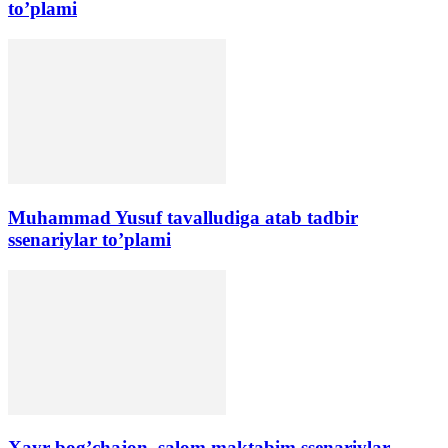
to’plami
Muhammad Yusuf tavalludiga atab tadbir
ssenariylar to’plami
Xayr bog’chajon, salom maktabim ssenariylar