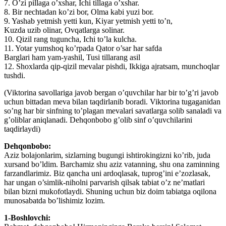
7. O’zi pillaga o’xshar, Ichi tillaga o’xshar.
8. Bir nechtadan ko’zi bor, Olma kabi yuzi bor.
9. Yashab yetmish yetti kun, Kiyar yetmish yetti to’n,
Kuzda uzib olinar, Ovqatlarga solinar.
10. Qizil rang tuguncha, Ichi to’la kulcha.
11. Yotar yumshoq ko’rpada Qator o’sar har safda
Barglari ham yam-yashil, Tusi tillarang asil
12. Shoxlarda qip-qizil mevalar pishdi, Ikkiga ajratsam, munchoqlar
tushdi.
(Viktorina savollariga javob bergan o’quvchilar har bir to’g’ri javob
uchun bittadan meva bilan taqdirlanib boradi. Viktorina tugaganidan
so’ng har bir sinfning to’plagan mevalari savatlarga solib sanaladi va
g’oliblar aniqlanadi. Dehqonbobo g’olib sinf o’quvchilarini
taqdirlaydi)
Dehqonbobo:
Aziz bolajonlarim, sizlarning bugungi ishtirokingizni ko’rib, juda
xursand bo’ldim. Barchamiz shu aziz vatanning, shu ona zaminning
farzandlarimiz. Biz qancha uni ardoqlasak, tuprog’ini e’zozlasak,
har ungan o’simlik-niholni parvarish qilsak tabiat o’z ne’matlari
bilan bizni mukofotlaydi. Shuning uchun biz doim tabiatga oqilona
munosabatda bo’lishimiz lozim.
1-Boshlovchi: