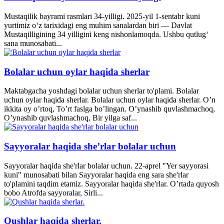
Mustaqilik bayrami rasmlari 34-yilligi. 2025-yil 1-sentabr kuni
yurtimiz o‘z tarixidagi eng muhim sanalardan biri — Davlat
Mustaqilligining 34 yilligini keng nishonlamoqda. Ushbu qutlug‘
sana munosabati...
Bolalar uchun oylar haqida sherlar
Maktabgacha yoshdagi bolalar uchun sherlar to'plami. Bolalar
uchun oylar haqida sherlar. Bolalar uchun oylar haqida sherlar. O’n
ikkita oy o’rtoq, To’rt faslga bo’lingan. O’ynashib quvlashmachoq,
O’ynashib quvlashmachoq, Bir yilga saf...
Sayyoralar haqida she’rlar bolalar uchun
Sayyoralar haqida she'rlar bolalar uchun. 22-aprel "Yer sayyorasi
kuni" munosabati bilan Sayyoralar haqida eng sara she'rlar
to'plamini taqdim etamiz. Sayyoralar haqida she'rlar. O’rtada quyosh
bobo Atrofda sayyoralar, Sirli...
Qushlar haqida sherlar.