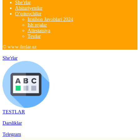
She’rlar
Abituriyentlar
O’qituvchilar
Imtihon Javoblari 2024
Ish rejalar
Attestatsiya
Testlar
© www.ilmlar.uz
She'rlar
TESTLAR
Darsliklar
Telegram