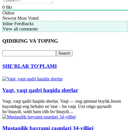
0
fikr
Oldest
Newest
Most Voted
Inline Feedbacks
View all comments
QIDIRING VA TOPING
SHE'RLAR TO'PLAMI
Vaqt, vaqt qadri haqida sherlar
Vaqt, vaqt qadri haqida sherlar. Vaqt — eng qimmat boylik.Inson
hayotidagi eng bebaho ne’mat – bu vaqt. Uni ortga qaytarib
bo‘lmaydi, sotib ham olib bo‘lmaydi....
Mustaqilik bayrami rasmlari 34-yilligi