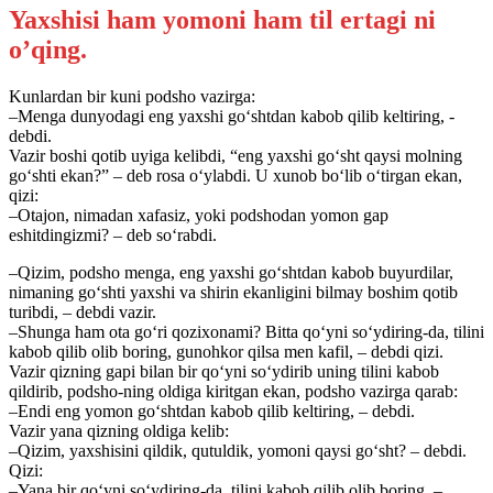
Yaxshisi ham yomoni ham til ertagi ni
o’qing.
Kunlardan bir kuni podsho vazirga:
–Menga dunyodagi eng yaxshi go‘shtdan kabob qilib keltiring, -
debdi.
Vazir boshi qotib uyiga kelibdi, “eng yaxshi go‘sht qaysi molning
go‘shti ekan?” – deb rosa o‘ylabdi. U xunob bo‘lib o‘tirgan ekan,
qizi:
–Otajon, nimadan xafasiz, yoki podshodan yomon gap
eshitdingizmi? – deb so‘rabdi.
–Qizim, podsho menga, eng yaxshi go‘shtdan kabob buyurdilar,
nimaning go‘shti yaxshi va shirin ekanligini bilmay boshim qotib
turibdi, – debdi vazir.
–Shunga ham ota go‘ri qozixonami? Bitta qo‘yni so‘ydiring-da, tilini
kabob qilib olib boring, gunohkor qilsa men kafil, – debdi qizi.
Vazir qizning gapi bilan bir qo‘yni so‘ydirib uning tilini kabob
qildirib, podsho-ning oldiga kiritgan ekan, podsho vazirga qarab:
–Endi eng yomon go‘shtdan kabob qilib keltiring, – debdi.
Vazir yana qizning oldiga kelib:
–Qizim, yaxshisini qildik, qutuldik, yomoni qaysi go‘sht? – debdi.
Qizi:
–Yana bir qo‘yni so‘ydiring-da, tilini kabob qilib olib boring, –