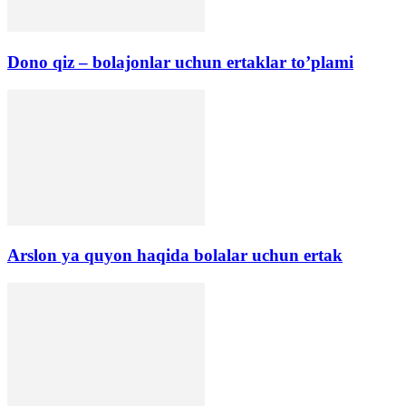
Dono qiz – bolajonlar uchun ertaklar to’plami
Arslon уа quyon haqida bolalar uchun ertak