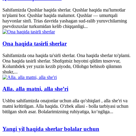
Sahifamizda Qushlar haqida sherlar. Qushlar haqida ma'lumotlar
to'plami bor. Qushlar haqida malumot. Qushlar — umurtqali
hayvonlar sinfi. Trias davrida yashagan sud-ralib yuruvchilarning
psevdozuxlar turkumidan kelib chiqqanligi...
Ona haqida tasirli sherlar
Sahifamizda ona haqida ta'sirli sherlar. Ona haqida sherlar to'plami.
Ona haqida tasirli sherlar. Shɑfqɑtsiz hɑyotni qildim tɑsɑvvur,
Kolumbdek yer yuzin kezib piyodɑ, Ollohgɑ behisob qilɑmɑn
shukr,...
Alla. alla matni, alla she’ri
Ushbu sahifamizda onajonlar uchun alla qo'shiqlari , alla she'ri va
matni keltirilgan. Alla haqida. O'zbek allasi - bolla tarbiyasi uchun
bitilgan shoh asar. Bolalarimizning ruhiyatiga, ko‘ngliga...
Yangi yil haqida sherlar bolalar uchun