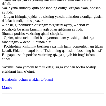
debdi.
Vazir yana shunday qilib podshoning oldiga kiritgan ekan, podsho
aytibdi:
–Qilgan ishingiz joyida, bu sizning yaxshi bilimdon ekanligingizdan
dalolat beradi, – desa, vazir:
–Taqsir, gunohimdan o‘tsangiz to‘g‘risini aytay, – debdi va
podshoga bu ishni kimning aqli bilan qilganini aytibdi.
Shunda podsho vazirning qizini chaqirib:
–Qizim, nima uchun tilni ham yomon, ham yaxshi go‘shtlarga
sanadingiz? – debdi. Shunda qiz:
–Podshohim, kishining boshiga yaxshilik ham, yomonlik ham tildan
keladi. Elda bir maqol bor: “Tish tilning qal‘asi, til boshning balosi”.
Bu gapni eshtib podsho vazirning qiziga ajoyib bir bog‘ in‘om
etibdi.
Yaxshisi ham yomoni ham til ertagi sizga yoqqan bo’lsa boshqa
ertaklarni ham o’qing.
Bolajonlar uchun ertaklar to’plami
Manba