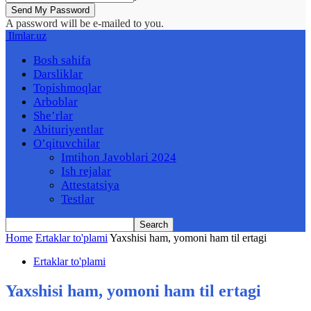
A password will be e-mailed to you.
Ilmlar.uz
Bosh sahifa
Darsliklar
Topishmoqlar
Arboblar
She’rlar
Abituriyentlar
O’qituvchilar
Imtihon Javoblari 2024
Ish rejalar
Attestatsiya
Testlar
Home
Ertaklar to'plami
Yaxshisi ham, yomoni ham til ertagi
Ertaklar to'plami
Yaxshisi ham, yomoni ham til ertagi