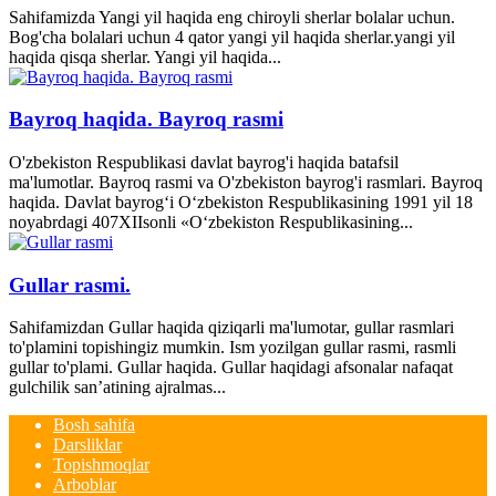
Sahifamizda Yangi yil haqida eng chiroyli sherlar bolalar uchun.
Bog'cha bolalari uchun 4 qator yangi yil haqida sherlar.yangi yil
haqida qisqa sherlar. Yangi yil haqida...
Bayroq haqida. Bayroq rasmi
O'zbekiston Respublikasi davlat bayrog'i haqida batafsil
ma'lumotlar. Bayroq rasmi va O'zbekiston bayrog'i rasmlari. Bayroq
haqida. Davlat bayrog‘i O‘zbekiston Respublikasining 1991 yil 18
noyabrdagi 407­XII­sonli «O‘zbekiston Respublikasining...
Gullar rasmi.
Sahifamizdan Gullar haqida qiziqarli ma'lumotar, gullar rasmlari
to'plamini topishingiz mumkin. Ism yozilgan gullar rasmi, rasmli
gullar to'plami. Gullar haqida. Gullar haqidagi afsonalar nafaqat
gulchilik san’atining ajralmas...
Bosh sahifa
Darsliklar
Topishmoqlar
Arboblar