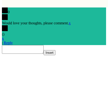
0
Would love your thoughts, please comment.
x
(
)
x
|
Reply
Insert