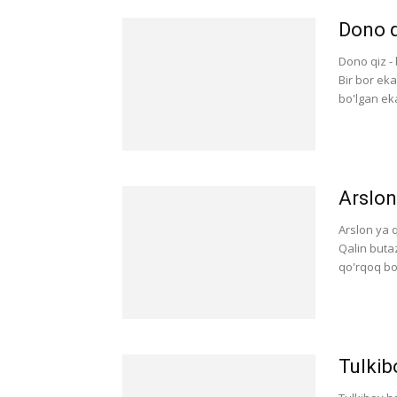
Dono q
Dono qiz - 
Bir bor ek
bo'lgan eka
Arslon
Arslon уа 
Qalin buta
qo'rqoq bo'l
Tulkib