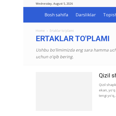
Wednesday, August 5, 2026
Bosh sahifa
Darsliklar
Topis
Ilmlar.uz
Home
Ertaklar to'plami
ERTAKLAR TO'PLAMI
Ushbu bo’limimizda eng sara hamma uchun
uchun o’qib bering.
Qizil 
Qizil shap
ekan, yo'q 
tengi yo'q,..