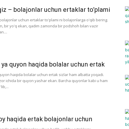
iz – bolajonlar uchun ertaklar to’plami
bolajonlar uchun ertaklar to'plami ni bolajonlarga o'qib bering.
an, bir yo'q ekan, qadim zamonda bir podshoh bilan vazir
n....
 уа quyon haqida bolalar uchun ertak
quyon haqida bolalar uchun ertak sizlar ham albatta yoqadi.
zor ichida bir quyon yashar ekan. Barcha quyonlar kabi u ham
ib,...
oy haqida ertak bolajonlar uchun