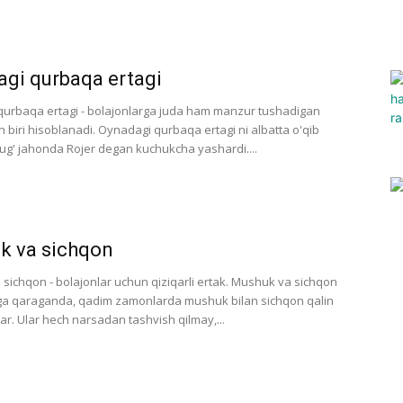
gi qurbaqa ertagi
urbaqa ertagi - bolajonlarga juda ham manzur tushadigan
n biri hisoblanadi. Oynadagi qurbaqa ertagi ni albatta o'qib
rug' jahonda Rojer degan kuchukcha yashardi....
k va sichqon
sichqon - bolajonlar uchun qiziqarli ertak. Mushuk va sichqon
ga qaraganda, qadim zamonlarda mushuk bilan sichqon qalin
ar. Ular hеch narsadan tashvish qilmay,...