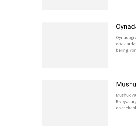
Oynada
Oynadagi q
ertaklarda
bering. Yo
Mushu
Mushuk va 
Rivoyatlar
do‘st ekanl