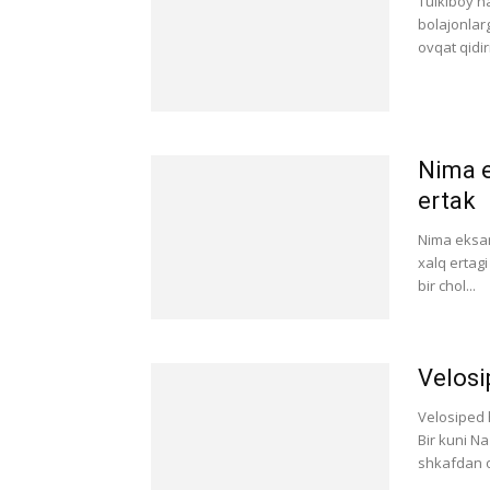
Tulkiboy h
bolajonlar
ovqat qidir
Nima e
ertak
Nima eksan
xalq ertag
bir chol...
Velosi
Velosiped h
Bir kuni N
shkafdan o'