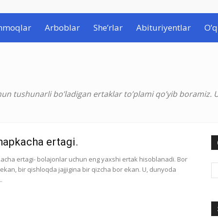
hmoqlar
Arboblar
She’rlar
Abituriyentlar
O’q
 tushunarli bo’ladigan ertaklar to’plami qo’yib boramiz. U
shapkacha ertagi.
kacha ertagi- bolajonlar uchun eng yaxshi ertak hisoblanadi. Bor
ekan, bir qishloqda jajjigina bir qizcha bor ekan. U, dunyoda
.