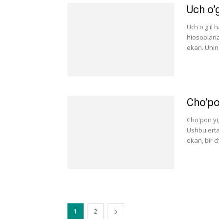
Uch o’
Uch o'g'il 
hiosoblana
ekan. Uning 
Cho’po
Cho'pon yi
Ushbu erta
ekan, bir c
1
2