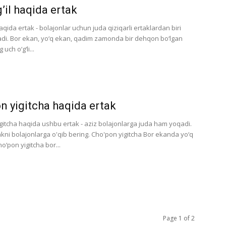
g’il haqida ertak
haqida ertak - bolajonlar uchun juda qiziqarli ertaklardan biri
di. Bor ekan, yo‘q ekan, qadim zamonda bir dehqon bo‘lgan
uch o‘g‘li...
n yigitcha haqida ertak
gitcha haqida ushbu ertak - aziz bolajonlarga juda ham yoqadi.
kni bolajonlarga o'qib bering. Cho'pon yigitcha Bor ekanda yo‘q
ho‘pon yigitcha bor...
Page 1 of 2