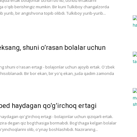
aqida ertak bolajonlar uchun bo'lib, ushbu ertaklarni
ga o'qib berishingiz mumkin. Bir kuni Tulkiboy changalzorda
ib yurib, bir angishvona topib olibdi. Tulkiboy yurib-yurib...
ksang, shuni o’rasan bolalar uchun
g shuni o'rasan ertagi - bolajonlar uchun ajoyib ertak. O'zbek
i hisoblanadi. Bir bor ekan, bir yo'q ekan, juda qadim zamonda
ped haydagan qo’g’irchoq ertagi
aydagan qo'g'irchoq ertagi - bolajonlar uchun qiziqarli ertak.
azira degan qiz bog‘chasiga bormabdi. Bog'chaga kelgan bolalar
yinchoqlarini olib, o'ynay boshlashibdi. Naziraning...