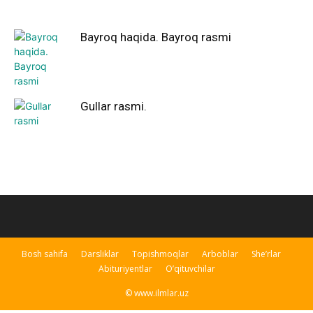
Bayroq haqida. Bayroq rasmi
Gullar rasmi.
Bosh sahifa
Darsliklar
Topishmoqlar
Arboblar
She’rlar
Abituriyentlar
O’qituvchilar
© www.ilmlar.uz