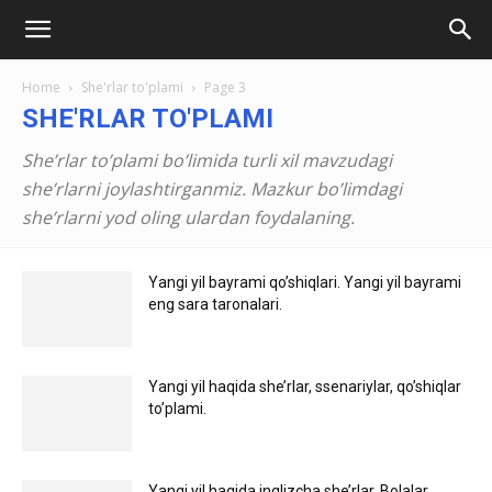
Ilmlar.uz
Home
She'rlar to'plami
Page 3
SHE'RLAR TO'PLAMI
She’rlar to’plami bo’limida turli xil mavzudagi
she’rlarni joylashtirganmiz. Mazkur bo’limdagi
she’rlarni yod oling ulardan foydalaning.
Yangi yil bayrami qo’shiqlari. Yangi yil bayrami
eng sara taronalari.
Yangi yil haqida she’rlar, ssenariylar, qo’shiqlar
to’plami.
Yangi yil haqida inglizcha she’rlar. Bolalar