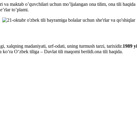
 va maktab o’quvchilari uchun mo’ljalangan ona tilim, ona tili haqida s
’rlar to’plami.
i, xalqning madaniyati, urf-odati, uning turmush tarzi, tarixidir.
1989 y
 ko‘ra O‘zbek tiliga – Davlat tili maqomi berildi.ona tili haqida.