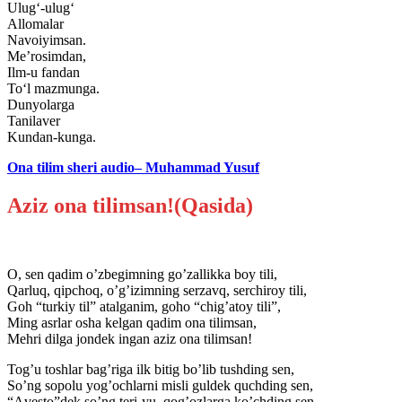
Ulug‘-ulug‘
Allomalar
Navoiyimsan.
Me’rosimdan,
Ilm-u fandan
To‘l mazmunga.
Dunyolarga
Tanilaver
Kundan-kunga.
Ona tilim sheri audio– Muhammad Yusuf
Aziz ona tilimsan!(Qasida)
O, sen qadim oʼzbegimning goʼzallikka boy tili,
Qarluq, qipchoq, oʼgʼizimning serzavq, serchiroy tili,
Goh “turkiy til” atalganim, goho “chigʼatoy tili”,
Ming asrlar osha kelgan qadim ona tilimsan,
Mehri dilga jondek ingan aziz ona tilimsan!
Togʼu toshlar bagʼriga ilk bitig boʼlib tushding sen,
Soʼng sopolu yogʼochlarni misli guldek quchding sen,
“Аvesto”dek soʼng teri-yu, qogʼozlarga koʼchding sen,