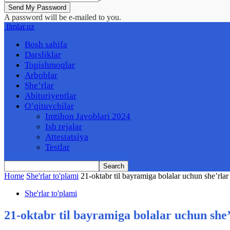
A password will be e-mailed to you.
Ilmlar.uz
Bosh sahifa
Darsliklar
Topishmoqlar
Arboblar
She’rlar
Abituriyentlar
O’qituvchilar
Imtihon Javoblari 2024
Ish rejalar
Attestatsiya
Testlar
Home
She'rlar to'plami
21-oktabr til bayramiga bolalar uchun she’rlar
She'rlar to'plami
21-oktabr til bayramiga bolalar uchun she’