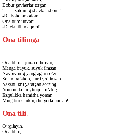
Bobur gavharlar tergan.
“Til – xalqning shavkat-shoni”,
-Bu bobolar kalomi.
Ona tilim unvoni
-Davlat tili maqomi!
Ona tilimga
Ona tilim – jon-u dilimsan,
Menga buyuk, suyuk ilmsan
Navoiyning yangragan so’zi
Sen nurafshon, nurli yo’limsan
Yaxshilikni yaratgan so’zing,
Yomonlikdan yiroqda o’zing
Ezgulikka hamisha yorsan,
Ming bor shukur, dunyoda borsan!
Ona tili.
O‘rgilayin,
Ona tilim,