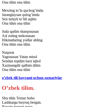
Ona tilim ona tilim
Mexring to’la quchog’imda
Jaranglaysan qulog’imda
Sen tufayli to’ldi aqlim
Ona tilim ona tilim
Juda qadim sharqonasan
Asl zoting turkonasan
Hikmatlaring yodlar ahling
Ona tilim ona tilim
Naqorat
Yagonasan Vatan misol
Sendan topdim baxt iqbol
Xazinangdir qalbim dilim
Ona tilim ona tilim
o’zbek tili bayrami uchun ssenariylar
O’zbek tilim.
Shu tilda Temur bobo
Lashkarga buyruq bergan.
Navoiy tuzgan navo,