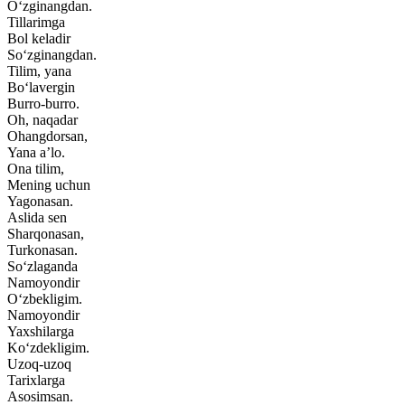
O‘zginangdan.
Tillarimga
Bol keladir
So‘zginangdan.
Tilim, yana
Bo‘lavergin
Burro-burro.
Oh, naqadar
Ohangdorsan,
Yana a’lo.
Ona tilim,
Mening uchun
Yagonasan.
Aslida sen
Sharqonasan,
Turkonasan.
So‘zlaganda
Namoyondir
O‘zbekligim.
Namoyondir
Yaxshilarga
Ko‘zdekligim.
Uzoq-uzoq
Tarixlarga
Asosimsan.