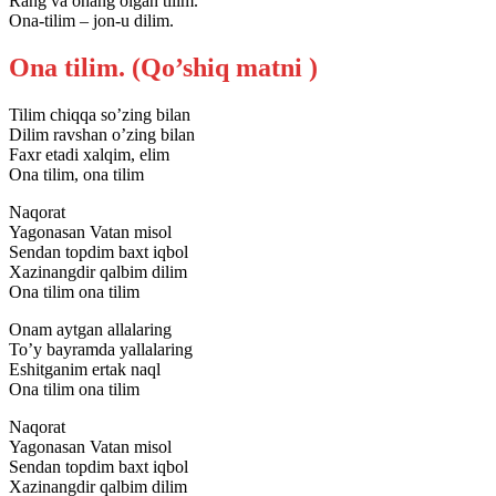
Rang va ohang olgan tilim.
Ona-tilim – jon-u dilim.
Ona tilim. (Qo’shiq matni )
Tilim chiqqa so’zing bilan
Dilim ravshan o’zing bilan
Faxr etadi xalqim, elim
Ona tilim, ona tilim
Naqorat
Yagonasan Vatan misol
Sendan topdim baxt iqbol
Xazinangdir qalbim dilim
Ona tilim ona tilim
Onam aytgan allalaring
To’y bayramda yallalaring
Eshitganim ertak naql
Ona tilim ona tilim
Naqorat
Yagonasan Vatan misol
Sendan topdim baxt iqbol
Xazinangdir qalbim dilim