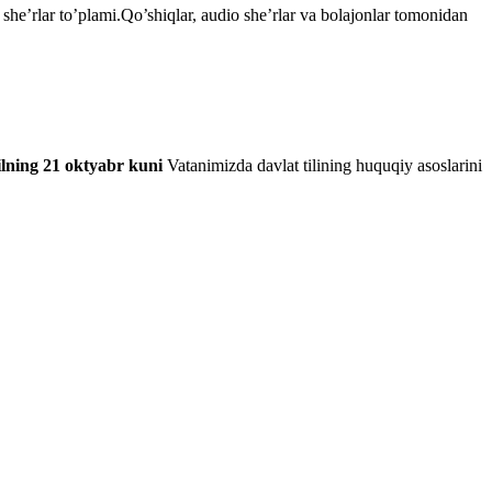
he’rlar to’plami.Qo’shiqlar, audio she’rlar va bolajonlar tomonidan
ilning 21 oktyabr kuni
Vatanimizda davlat tilining huquqiy asoslarini