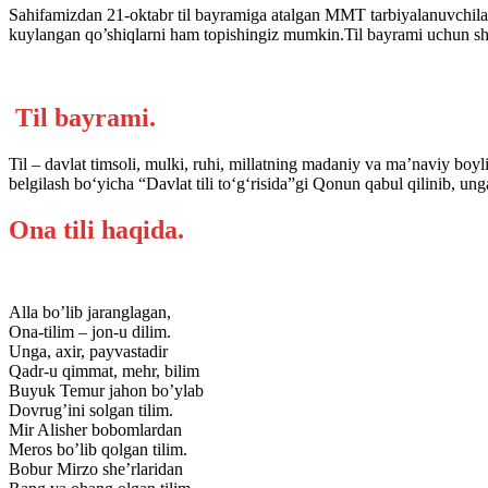
Sahifamizdan 21-oktabr til bayramiga atalgan MMT tarbiyalanuvchilari
kuylangan qo’shiqlarni ham topishingiz mumkin.Til bayrami uchun she
Til bayrami.
Til – davlat timsoli, mulki, ruhi, millatning madaniy va ma’naviy boylig
belgilash bo‘yicha “Davlat tili to‘g‘risida”gi Qonun qabul qilinib, unga
Ona tili haqida.
Alla bo’lib jaranglagan,
Ona-tilim – jon-u dilim.
Unga, axir, payvastadir
Qadr-u qimmat, mehr, bilim
Buyuk Temur jahon bo’ylab
Dovrug’ini solgan tilim.
Mir Alisher bobomlardan
Meros bo’lib qolgan tilim.
Bobur Mirzo she’rlaridan