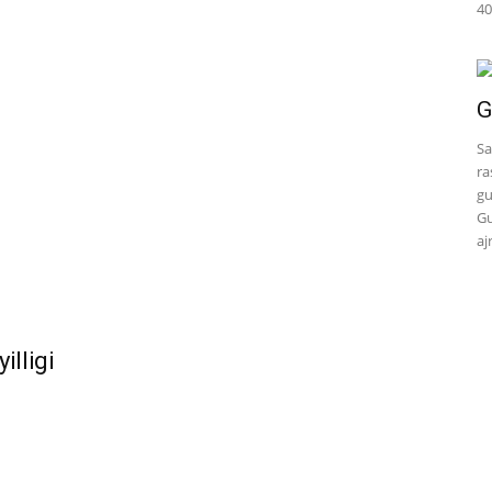
40
G
Sa
ra
gu
Gu
aj
illigi