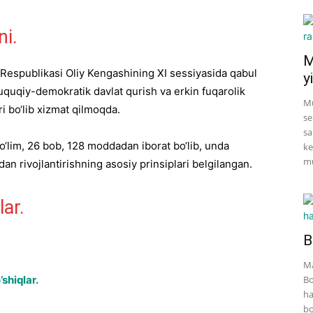
ni.
M
n Respublikasi Oliy Kengashining XI sessiyasida qabul
yi
quqiy-demokratik davlat qurish va erkin fuqarolik
Mu
i bo‘lib xizmat qilmoqda.
se
sa
o‘lim, 26 bob, 128 moddadan iborat bo‘lib, unda
ke
mu
n rivojlantirishning asosiy prinsiplari belgilangan.
lar.
B
Ma
shiqlar.
Bo
ha
bo