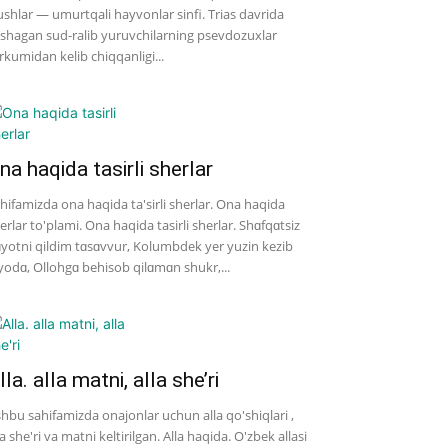
shlar — umurtqali hayvonlar sinfi. Trias davrida
shagan sud-ralib yuruvchilarning psevdozuxlar
rkumidan kelib chiqqanligi...
na haqida tasirli sherlar
hifamizda ona haqida ta'sirli sherlar. Ona haqida
erlar to'plami. Ona haqida tasirli sherlar. Shɑfqɑtsiz
yotni qildim tɑsɑvvur, Kolumbdek yer yuzin kezib
yodɑ, Ollohgɑ behisob qilɑmɑn shukr,...
lla. alla matni, alla she’ri
hbu sahifamizda onajonlar uchun alla qo'shiqlari ,
la she'ri va matni keltirilgan. Alla haqida. O'zbek allasi