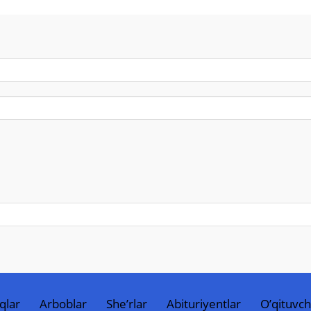
qlar
Arboblar
She’rlar
Abituriyentlar
O’qituvch