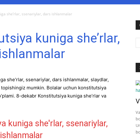
iga she’rlar, ssenariylar, dars ishlanmalar
tsiya kuniga she’rlar,
 ishlanmalar
a she’rlar, ssenariylar, dars ishlanmalar, slaydlar,
ni topishingiz mumkin. Bolalar uchun konstitutsiya
o’plami. 8-dekabr Konstitutsiya kuniga she’rlar va
V
Va
bo
Un
bo