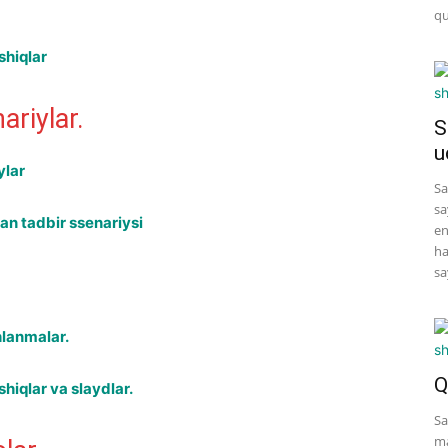
qu
shiqlar
ariylar.
S
u
ylar
Sa
sa
an tadbir ssenariysi
en
ha
sa
hlanmalar.
Q
hiqlar va slaydlar.
Sa
ma