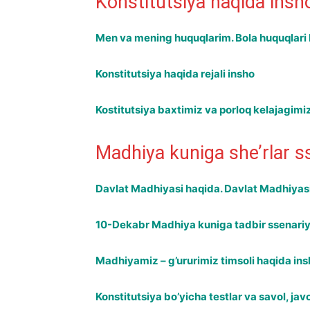
Konstitutsiya haqida insho
Men va mening huquqlarim. Bola huquqlari
Konstitutsiya haqida rejali insho
Kostitutsiya baxtimiz va porloq kelajagimi
Madhiya kuniga she’rlar ss
Davlat Madhiyasi haqida. Davlat Madhiyasi 
10-Dekabr Madhiya kuniga tadbir ssenariy
Madhiyamiz – g’ururimiz timsoli haqida ins
Konstitutsiya bo’yicha testlar va savol, jav