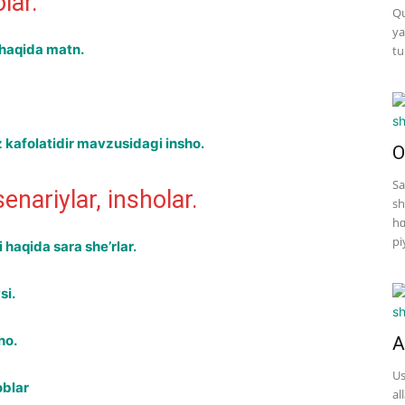
lar.
Qu
ya
 haqida matn.
tu
z kafolatidir mavzusidagi insho.
O
Sa
enariylar, insholar.
sh
hɑ
pi
haqida sara she’rlar.
si.
ho.
A
Us
oblar
al