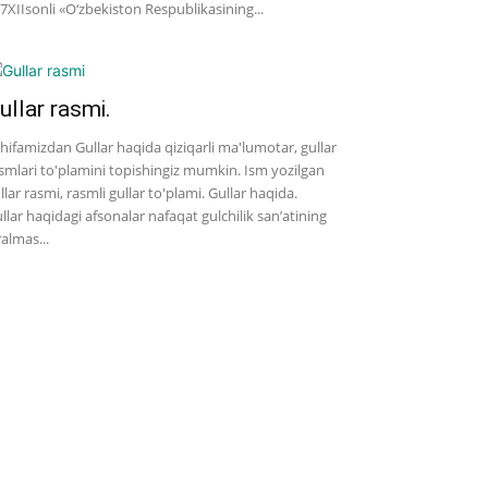
7­XII­sonli «O‘zbekiston Respublikasining...
ullar rasmi.
hifamizdan Gullar haqida qiziqarli ma'lumotar, gullar
smlari to'plamini topishingiz mumkin. Ism yozilgan
llar rasmi, rasmli gullar to'plami. Gullar haqida.
llar haqidagi afsonalar nafaqat gulchilik san’atining
ralmas...