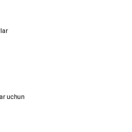
lar
lar uchun