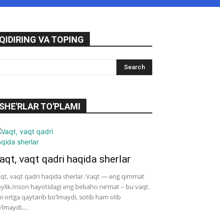
QIDIRING VA TOPING
SHE'RLAR TO'PLAMI
aqt, vaqt qadri haqida sherlar
qt, vaqt qadri haqida sherlar. Vaqt — eng qimmat
ylik.Inson hayotidagi eng bebaho ne’mat – bu vaqt.
i ortga qaytarib bo‘lmaydi, sotib ham olib
‘lmaydi....