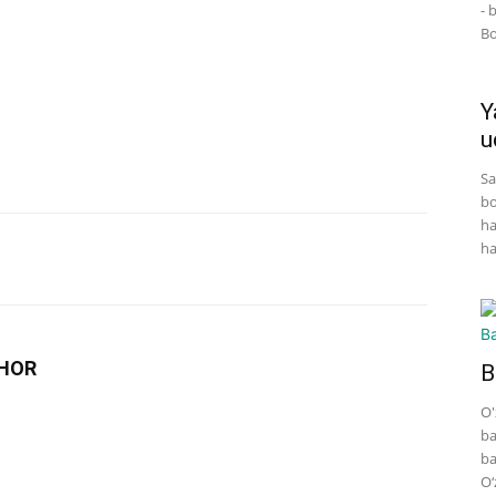
- 
Bo
Y
u
Sa
bo
ha
ha
HOR
B
O'
ba
ba
O‘