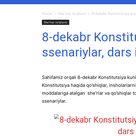
Home
She'rlar to'plami
8-dekabr Konstitutsiya kun
She'rlar to'plami
8-dekabr Konstitu
ssenariylar, dars
Sahifamiz orqali 8-dekabr Konstitutsiya kunig
Konstitutsiya haqida qo’shiqlar, insholarlar
moddalariga atalgan she’rlar va qo’shiqlar t
ssenariylar.