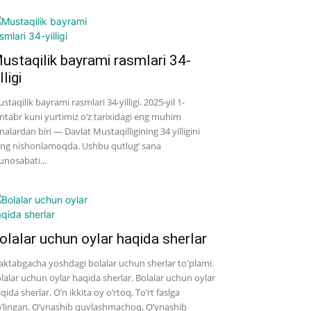
ustaqilik bayrami rasmlari 34-
lligi
staqilik bayrami rasmlari 34-yilligi. 2025-yil 1-
ntabr kuni yurtimiz o‘z tarixidagi eng muhim
nalardan biri — Davlat Mustaqilligining 34 yilligini
ng nishonlamoqda. Ushbu qutlug‘ sana
nosabati...
olalar uchun oylar haqida sherlar
ktabgacha yoshdagi bolalar uchun sherlar to'plami.
lalar uchun oylar haqida sherlar. Bolalar uchun oylar
qida sherlar. O’n ikkita oy o’rtoq, To’rt faslga
’lingan. O’ynashib quvlashmachoq, O’ynashib