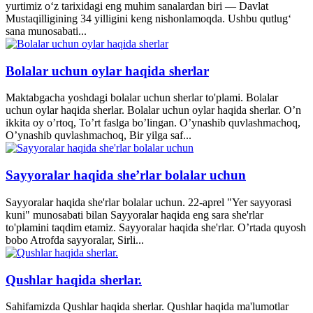
yurtimiz o‘z tarixidagi eng muhim sanalardan biri — Davlat
Mustaqilligining 34 yilligini keng nishonlamoqda. Ushbu qutlug‘
sana munosabati...
Bolalar uchun oylar haqida sherlar
Maktabgacha yoshdagi bolalar uchun sherlar to'plami. Bolalar
uchun oylar haqida sherlar. Bolalar uchun oylar haqida sherlar. O’n
ikkita oy o’rtoq, To’rt faslga bo’lingan. O’ynashib quvlashmachoq,
O’ynashib quvlashmachoq, Bir yilga saf...
Sayyoralar haqida she’rlar bolalar uchun
Sayyoralar haqida she'rlar bolalar uchun. 22-aprel "Yer sayyorasi
kuni" munosabati bilan Sayyoralar haqida eng sara she'rlar
to'plamini taqdim etamiz. Sayyoralar haqida she'rlar. O’rtada quyosh
bobo Atrofda sayyoralar, Sirli...
Qushlar haqida sherlar.
Sahifamizda Qushlar haqida sherlar. Qushlar haqida ma'lumotlar