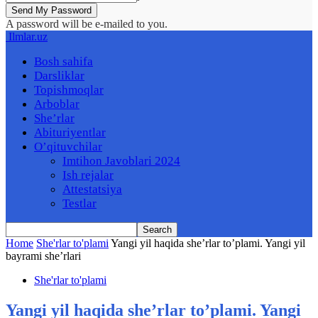
A password will be e-mailed to you.
Ilmlar.uz
Bosh sahifa
Darsliklar
Topishmoqlar
Arboblar
She’rlar
Abituriyentlar
O’qituvchilar
Imtihon Javoblari 2024
Ish rejalar
Attestatsiya
Testlar
Home
She'rlar to'plami
Yangi yil haqida she’rlar to’plami. Yangi yil
bayrami she’rlari
She'rlar to'plami
Yangi yil haqida she’rlar to’plami. Yangi