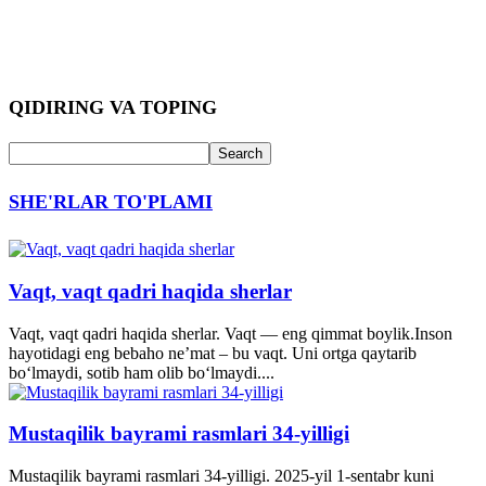
QIDIRING VA TOPING
SHE'RLAR TO'PLAMI
Vaqt, vaqt qadri haqida sherlar
Vaqt, vaqt qadri haqida sherlar. Vaqt — eng qimmat boylik.Inson
hayotidagi eng bebaho ne’mat – bu vaqt. Uni ortga qaytarib
bo‘lmaydi, sotib ham olib bo‘lmaydi....
Mustaqilik bayrami rasmlari 34-yilligi
Mustaqilik bayrami rasmlari 34-yilligi. 2025-yil 1-sentabr kuni