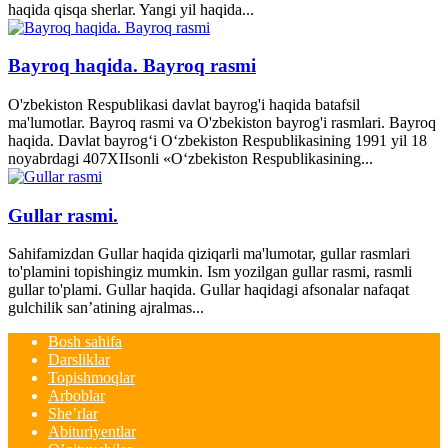
haqida qisqa sherlar. Yangi yil haqida...
Bayroq haqida. Bayroq rasmi
O'zbekiston Respublikasi davlat bayrog'i haqida batafsil
ma'lumotlar. Bayroq rasmi va O'zbekiston bayrog'i rasmlari. Bayroq
haqida. Davlat bayrog‘i O‘zbekiston Respublikasining 1991 yil 18
noyabrdagi 407­XII­sonli «O‘zbekiston Respublikasining...
Gullar rasmi.
Sahifamizdan Gullar haqida qiziqarli ma'lumotar, gullar rasmlari
to'plamini topishingiz mumkin. Ism yozilgan gullar rasmi, rasmli
gullar to'plami. Gullar haqida. Gullar haqidagi afsonalar nafaqat
gulchilik san’atining ajralmas...
Bosh sahifa
Darsliklar
Topishmoqlar
Arboblar
She’rlar
Abituriyentlar