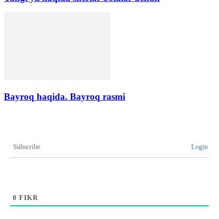
Bayroq haqida. Bayroq rasmi
Subscribe
Login
0
FIKR