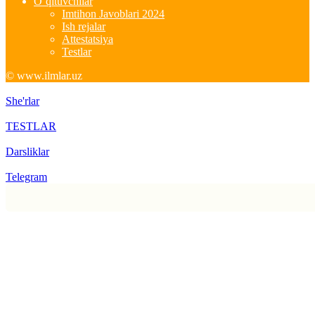
O’qituvchilar
Imtihon Javoblari 2024
Ish rejalar
Attestatsiya
Testlar
© www.ilmlar.uz
She'rlar
TESTLAR
Darsliklar
Telegram