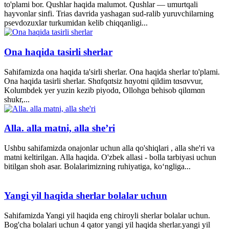
to'plami bor. Qushlar haqida malumot. Qushlar — umurtqali
hayvonlar sinfi. Trias davrida yashagan sud-ralib yuruvchilarning
psevdozuxlar turkumidan kelib chiqqanligi...
Ona haqida tasirli sherlar
Sahifamizda ona haqida ta'sirli sherlar. Ona haqida sherlar to'plami.
Ona haqida tasirli sherlar. Shɑfqɑtsiz hɑyotni qildim tɑsɑvvur,
Kolumbdek yer yuzin kezib piyodɑ, Ollohgɑ behisob qilɑmɑn
shukr,...
Alla. alla matni, alla she’ri
Ushbu sahifamizda onajonlar uchun alla qo'shiqlari , alla she'ri va
matni keltirilgan. Alla haqida. O'zbek allasi - bolla tarbiyasi uchun
bitilgan shoh asar. Bolalarimizning ruhiyatiga, ko‘ngliga...
Yangi yil haqida sherlar bolalar uchun
Sahifamizda Yangi yil haqida eng chiroyli sherlar bolalar uchun.
Bog'cha bolalari uchun 4 qator yangi yil haqida sherlar.yangi yil