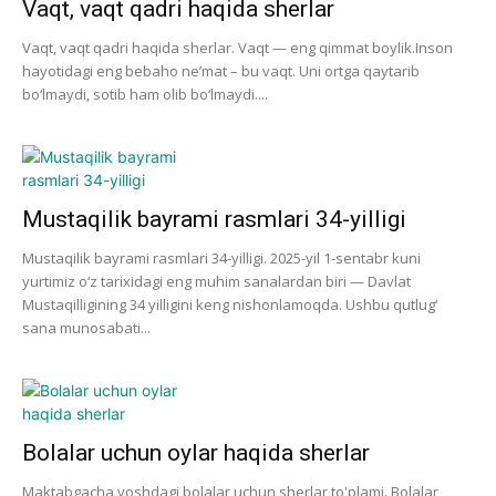
Vaqt, vaqt qadri haqida sherlar
Vaqt, vaqt qadri haqida sherlar. Vaqt — eng qimmat boylik.Inson
hayotidagi eng bebaho ne’mat – bu vaqt. Uni ortga qaytarib
bo‘lmaydi, sotib ham olib bo‘lmaydi....
Mustaqilik bayrami rasmlari 34-yilligi
Mustaqilik bayrami rasmlari 34-yilligi. 2025-yil 1-sentabr kuni
yurtimiz o‘z tarixidagi eng muhim sanalardan biri — Davlat
Mustaqilligining 34 yilligini keng nishonlamoqda. Ushbu qutlug‘
sana munosabati...
Bolalar uchun oylar haqida sherlar
Maktabgacha yoshdagi bolalar uchun sherlar to'plami. Bolalar