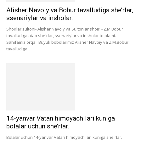
Alisher Navoiy va Bobur tavalludiga she’rlar,
ssenariylar va insholar.
Shoirlar sultoni- Alisher Navoiy va Sultonlar shoiri - Z.M.Bobur
tavalludiga atab she'rlar, ssenariylar va insholar to'plami.
Sahifamiz orqali Buyuk bobolarimiz Alisher Navoiy va Z.M.Bobur
tavalludiga...
14-yanvar Vatan himoyachilari kuniga
bolalar uchun she’rlar.
Bolalar uchun 14-yanvar Vatan himoyachilari kuniga she'rlar.