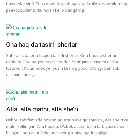
hayvonlar sinfi. Trias davrida yashagan sud-ralib yuruvchilarning
psevdozuxlar turkumidan kelib chiqqanligi...
Ona haqida tasirli sherlar
Sahifamizda ona haqida ta'sirli sherlar. Ona haqida sherlar
to'plami. Ona haqida tasirli sherlar. Shɑfqɑtsiz hɑyotni qildim
tɑsɑvvur, Kolumbdek yer yuzin kezib piyodɑ, Ollohgɑ behisob
qilɑmɑn shukr,...
Alla. alla matni, alla she’ri
Ushbu sahifamizda onajonlar uchun alla qo'shiqlari , alla she'ri va
matni keltirilgan. Alla haqida. O'zbek allasi - bolla tarbiyasi uchun
bitilgan shoh asar. Bolalarimizning ruhiyatiga, ko‘ngliga...