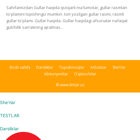
Sahifamizdan Gullar haqida qiziqarli ma'lumotar, gullar rasmlari
to'plamini topishingiz mumkin. Ism yozilgan gullar rasmi, rasmli
gullar to'plami. Gullar haqida. Gullar haqidagi afsonalar nafaqat
gulchilik san’atining ajralmas...
Bosh sahifa
Darsliklar
Topishmoqlar
Arboblar
She’rlar
Abituriyentlar
O’qituvchilar
© www.ilmlar.uz
She'rlar
TESTLAR
Darsliklar