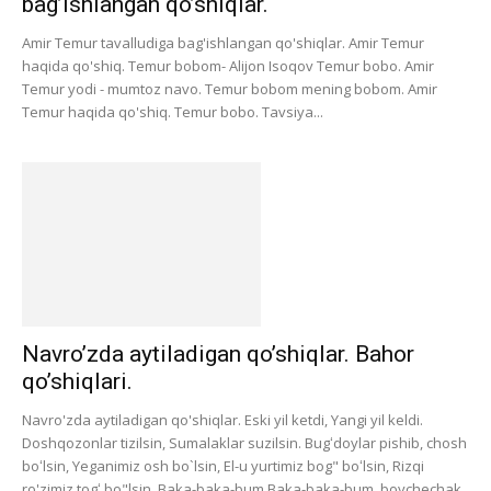
bag’ishlangan qo’shiqlar.
Amir Temur tavalludiga bag'ishlangan qo'shiqlar. Amir Temur
haqida qo'shiq. Temur bobom- Alijon Isoqov Temur bobo. Amir
Temur yodi - mumtoz navo. Temur bobom mening bobom. Amir
Temur haqida qo'shiq. Temur bobo. Tavsiya...
Navro’zda aytiladigan qo’shiqlar. Bahor
qo’shiqlari.
Navro'zda aytiladigan qo'shiqlar. Eski yil ketdi, Yangi yil keldi.
Doshqozonlar tizilsin, Sumalaklar suzilsin. Bugʻdoylar pishib, chosh
boʻlsin, Yeganimiz osh bo`lsin, El-u yurtimiz bog" boʻlsin, Rizqi
ro'zimiz togʻ bo"lsin. Baka-baka-bum Baka-baka-bum, boychechak,