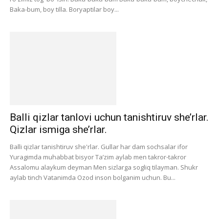
Baka-bum, boy tilla. Boryaptilar boy...
Balli qizlar tanlovi uchun tanishtiruv she’rlar.
Qizlar ismiga she’rlar.
Balli qizlar tanishtiruv she'rlar. Gullar har dam sochsalar ifor
Yuragimda muhabbat bisyor Ta’zim aylab men takror-takror
Assalomu alaykum deyman Men sizlarga sogliq tilayman. Shukr
aylab tinch Vatanimda Ozod inson bolganim uchun. Bu...