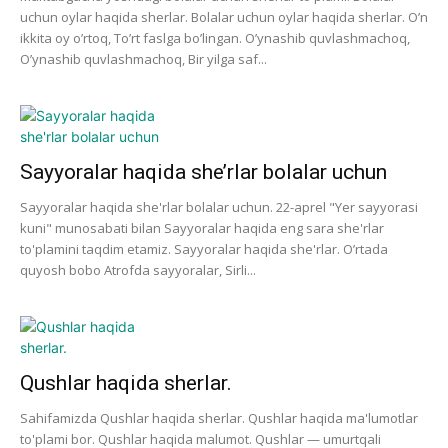
uchun oylar haqida sherlar. Bolalar uchun oylar haqida sherlar. O’n
ikkita oy o’rtoq, To’rt faslga bo’lingan. O’ynashib quvlashmachoq,
O’ynashib quvlashmachoq, Bir yilga saf...
Sayyoralar haqida she’rlar bolalar uchun
Sayyoralar haqida she'rlar bolalar uchun. 22-aprel "Yer sayyorasi
kuni" munosabati bilan Sayyoralar haqida eng sara she'rlar
to'plamini taqdim etamiz. Sayyoralar haqida she'rlar. O’rtada
quyosh bobo Atrofda sayyoralar, Sirli...
Qushlar haqida sherlar.
Sahifamizda Qushlar haqida sherlar. Qushlar haqida ma'lumotlar
to'plami bor. Qushlar haqida malumot. Qushlar — umurtqali