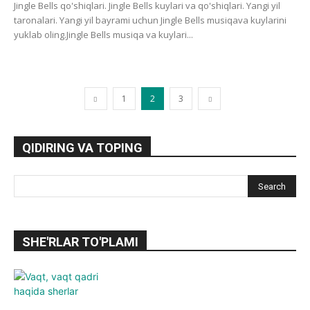
Jingle Bells qo'shiqlari. Jingle Bells kuylari va qo'shiqlari. Yangi yil
taronalari. Yangi yil bayrami uchun Jingle Bells musiqava kuylarini
yuklab oling.Jingle Bells musiqa va kuylari...
1
2
3
QIDIRING VA TOPING
SHE'RLAR TO'PLAMI