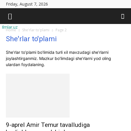
Friday, August 7, 2026
Ilmlar.uz
Home
She'rlar to'plami
Page 2
She'rlar to'plami
She’rlar to’plami bo’limida turli xil mavzudagi she’rlarni
joylashtirganmiz. Mazkur bo’limdagi she’rlarni yod oling
ulardan foydalaning.
9-aprel Amir Temur tavalludiga