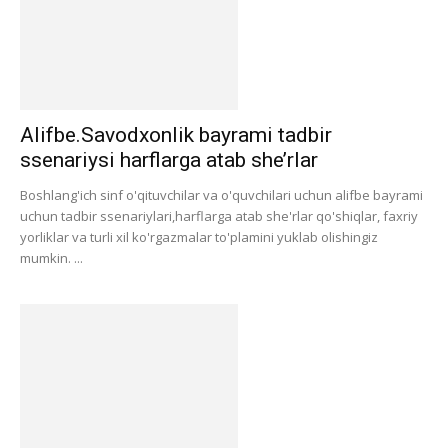
Alifbe.Savodxonlik bayrami tadbir
ssenariysi harflarga atab she’rlar
Boshlang'ich sinf o'qituvchilar va o'quvchilari uchun alifbe bayrami
uchun tadbir ssenariylari,harflarga atab she'rlar qo'shiqlar, faxriy
yorliklar va turli xil ko'rgazmalar to'plamini yuklab olishingiz
mumkin. ...