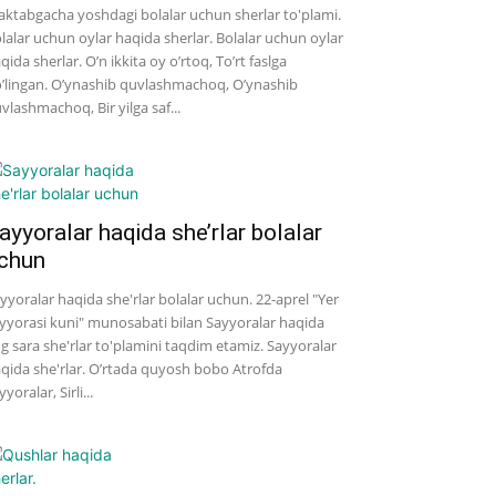
ktabgacha yoshdagi bolalar uchun sherlar to'plami.
lalar uchun oylar haqida sherlar. Bolalar uchun oylar
qida sherlar. O’n ikkita oy o’rtoq, To’rt faslga
’lingan. O’ynashib quvlashmachoq, O’ynashib
vlashmachoq, Bir yilga saf...
ayyoralar haqida she’rlar bolalar
chun
yyoralar haqida she'rlar bolalar uchun. 22-aprel "Yer
yyorasi kuni" munosabati bilan Sayyoralar haqida
g sara she'rlar to'plamini taqdim etamiz. Sayyoralar
qida she'rlar. O’rtada quyosh bobo Atrofda
yyoralar, Sirli...