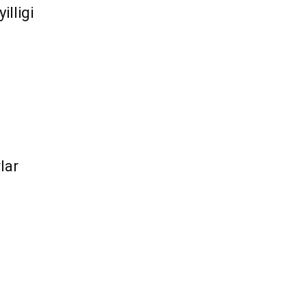
illigi
lar