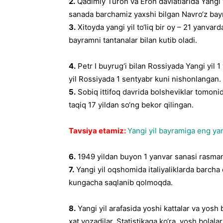
2.
Qadimiy Turon va Eron davlatlarida Yangi
sanada barchamiz yaxshi bilgan Navro‘z bay
3.
Xitoyda yangi yil to‘liq bir oy – 21 yanva
bayramni tantanalar bilan kutib oladi.
4.
Petr I buyrug‘i bilan Rossiyada Yangi yil 
yil Rossiyada 1 sentyabr kuni nishonlangan.
5.
Sobiq ittifoq davrida bolsheviklar tomonid
taqiq 17 yildan so‘ng bekor qilingan.
Tavsiya etamiz:
Yangi yil bayramiga eng yan
6.
1949 yildan buyon 1 yanvar sanasi rasman
7.
Yangi yil oqshomida italiyaliklarda barcha
kungacha saqlanib qolmoqda.
8.
Yangi yil arafasida yoshi kattalar va yos
xat yozadilar. Statistikaga ko‘ra, yosh bola