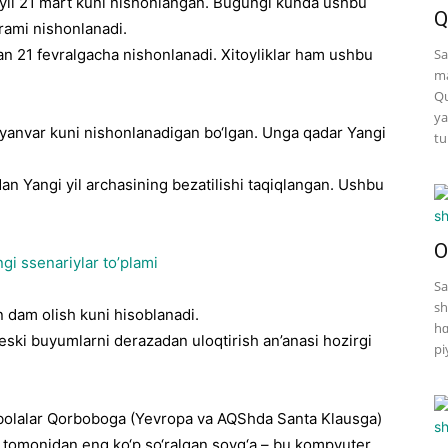
 yil 21 mart kuni nishonlangan. Bugungi kunda ushbu
Q
rami nishonlanadi.
rdan 21 fevralgacha nishonlanadi. Xitoyliklar ham ushbu
Sa
ma
Qu
ya
1 yanvar kuni nishonlanadigan bo‘lgan. Unga qadar Yangi
tu
an Yangi yil archasining bezatilishi taqiqlangan. Ushbu
O
gi ssenariylar to’plami
Sa
sh
 dam olish kuni hisoblanadi.
hɑ
 eski buyumlarni derazadan uloqtirish an’anasi hozirgi
pi
h bolalar Qorboboga (Yevropa va AQShda Santa Klausga)
lar tomonidan eng ko‘p so‘ralgan sovg‘a – bu kompyuter