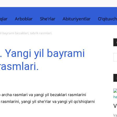
qlar
Arboblar
She’rlar
Abituriyentlar
O’qituvch
yil bayrami bezaklari, tabrik rasmlari.
. Yangi yil bayrami
rasmlari.
 archa rasmlari va yangi yil bezaklari rasmlarini
smlarini, yangi yil she’rlar va yangi yil qo’shiqlarni
V
Va