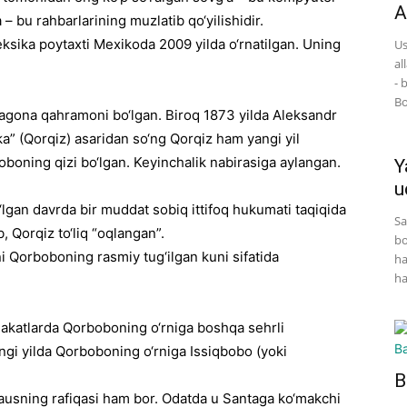
A
 – bu rahbarlarining muzlatib qo‘yilishidir.
ksika poytaxti Mexikoda 2009 yilda o‘rnatilgan. Uning
Us
al
- 
Bo
agona qahramoni bo‘lgan. Biroq 1873 yilda Aleksandr
” (Qorqiz) asaridan so‘ng Qorqiz ham yangi yil
boning qizi bo‘lgan. Keyinchalik nabirasiga aylangan.
Y
u
‘lgan davrda bir muddat sobiq ittifoq hukumati taqiqida
Sa
b, Qorqiz to‘liq “oqlangan”.
bo
i Qorboboning rasmiy tug‘ilgan kuni sifatida
ha
ha
akatlarda Qorboboning o‘rniga boshqa sehrli
i yilda Qorboboning o‘rniga Issiqbobo (yoki
B
ausning rafiqasi ham bor. Odatda u Santaga ko‘makchi