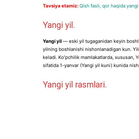
Tavsiya etamiz:
Qish fasli, qor haqida yangi
Yangi yil.
Yangi yil
— eski yil tugaganidan keyin boshla
yilning boshlanishi nishonlanadigan kun. Yilni
keladi. Koʻpchilik mamlakatlarda, xususan, Ye
sifatida 1-yanvar (Yangi yil kuni) kunida nis
Yangi yil rasmlari.