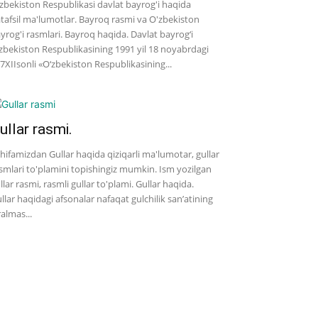
zbekiston Respublikasi davlat bayrog'i haqida
tafsil ma'lumotlar. Bayroq rasmi va O'zbekiston
yrog'i rasmlari. Bayroq haqida. Davlat bayrog‘i
zbekiston Respublikasining 1991 yil 18 noyabrdagi
7­XII­sonli «O‘zbekiston Respublikasining...
ullar rasmi.
hifamizdan Gullar haqida qiziqarli ma'lumotar, gullar
smlari to'plamini topishingiz mumkin. Ism yozilgan
llar rasmi, rasmli gullar to'plami. Gullar haqida.
llar haqidagi afsonalar nafaqat gulchilik san’atining
ralmas...