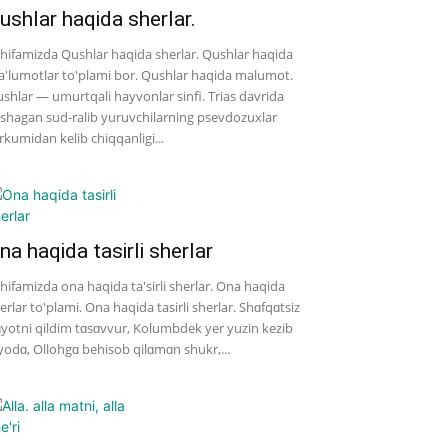
ushlar haqida sherlar.
hifamizda Qushlar haqida sherlar. Qushlar haqida
'lumotlar to'plami bor. Qushlar haqida malumot.
shlar — umurtqali hayvonlar sinfi. Trias davrida
shagan sud-ralib yuruvchilarning psevdozuxlar
rkumidan kelib chiqqanligi...
na haqida tasirli sherlar
hifamizda ona haqida ta'sirli sherlar. Ona haqida
erlar to'plami. Ona haqida tasirli sherlar. Shɑfqɑtsiz
yotni qildim tɑsɑvvur, Kolumbdek yer yuzin kezib
yodɑ, Ollohgɑ behisob qilɑmɑn shukr,...