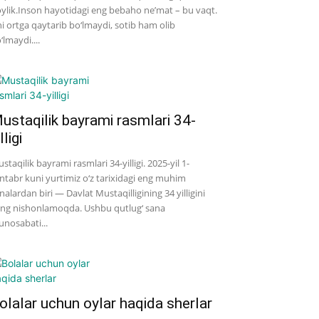
ylik.Inson hayotidagi eng bebaho ne’mat – bu vaqt.
i ortga qaytarib bo‘lmaydi, sotib ham olib
‘lmaydi....
ustaqilik bayrami rasmlari 34-
lligi
staqilik bayrami rasmlari 34-yilligi. 2025-yil 1-
ntabr kuni yurtimiz o‘z tarixidagi eng muhim
nalardan biri — Davlat Mustaqilligining 34 yilligini
ng nishonlamoqda. Ushbu qutlug‘ sana
nosabati...
olalar uchun oylar haqida sherlar