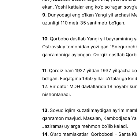
ekan. Yoshi kattalar eng ko‘p so‘ragan sovg‘a
9.
Dunyodagi eng o‘lkan Yangi yil archasi Me
uzunligi 110 metr 35 santimetr bo‘lgan.
10.
Qorbobo dastlab Yangi yil bayramining y
Ostrovskiy tomonidan yozilgan “Snegurochka
qahramoniga aylangan. Qorqiz dastlab Qorbo
11
. Qorqiz ham 1927 yildan 1937 yilgacha bo
bo‘lgan. Faqatgina 1950 yillar o‘rtalariga keli
12. Bir qator MDH davlatlarida 18 noyabr kun
nishonlanadi.
13.
Sovuq iqlim kuzatilmaydigan ayrim maml
qahramon mavjud. Masalan, Kambodjada Yang
Jazirama) uylarga mehmon bo‘lib keladi.
14.
G‘arb mamlakatlari Qorbobosi – Santa Kl