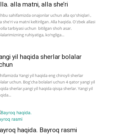
lla. alla matni, alla she’ri
hbu sahifamizda onajonlar uchun alla qo'shiqlari ,
la she'ri va matni keltirilgan. Alla haqida. O'zbek allasi
bolla tarbiyasi uchun bitilgan shoh asar.
lalarimizning ruhiyatiga, ko‘ngliga...
angi yil haqida sherlar bolalar
chun
hifamizda Yangi yil haqida eng chiroyli sherlar
lalar uchun. Bog'cha bolalari uchun 4 qator yangi yil
qida sherlar.yangi yil haqida qisqa sherlar. Yangi yil
qida...
ayroq haqida. Bayroq rasmi