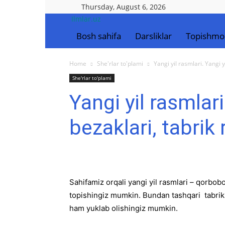
Thursday, August 6, 2026
Ilmlar.uz
Bosh sahifa
Darsliklar
Topishmo
Home
She'rlar to'plami
Yangi yil rasmlari. Yangi 
She'rlar to'plami
Yangi yil rasmlari
bezaklari, tabrik 
Sahifamiz orqali yangi yil rasmlari – qorbobo
topishingiz mumkin. Bundan tashqari tabrik ra
ham yuklab olishingiz mumkin.