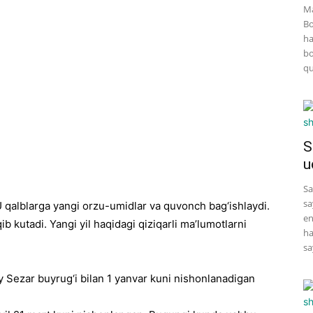
Ma
Bo
ha
bo
qu
S
u
Sa
sa
U qalblarga yangi orzu-umidlar va quvonch bag‘ishlaydi.
en
ib kutadi. Yangi yil haqidagi qiziqarli ma’lumotlarni
ha
sa
iy Sezar buyrug‘i bilan 1 yanvar kuni nishonlanadigan