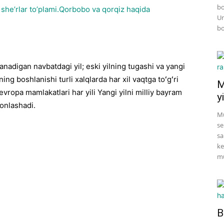
bo
she’rlar
to’plami.Qorbobo va qorqiz haqida
Un
bo
nadigan navbatdagi yil; eski yilning tugashi va yangi
ng boshlanishi turli xalqlarda har xil vaqtga toʻgʻri
M
vropa mamlakatlari har yili Yangi yilni milliy bayram
yi
honlashadi.
Mu
se
sa
ke
mu
B