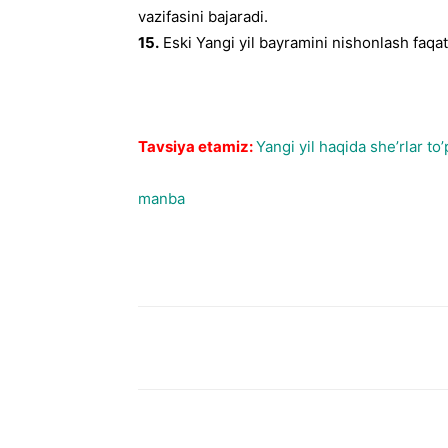
vazifasini bajaradi.
15.
Eski Yangi yil bayramini nishonlash faq
Tavsiya etamiz:
Yangi yil haqida she’rlar to’
manba