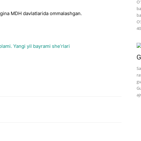
O'
ba
atgina MDH davlatlarida ommalashgan.
ba
O‘
40
plami. Yangi yil bayrami she’rlari
G
Sa
ra
gu
Gu
aj