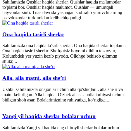
Sahifamizda Qushlar haqida sherlar. Qushlar haqida ma'lumotlar
to'plami bor. Qushlar haqida malumot. Qushlar — umurtqali
hayvonlar sinfi. Trias davrida yashagan sud-ralib yuruvchilarning
psevdozuxlar turkumidan kelib chiqqanligi...
Ona haqida tasirli sherlar
Sahifamizda ona haqida ta'sirli sherlar. Ona haqida sherlar to'plami.
Ona haqida tasirli sherlar. Shɑfqɑtsiz hɑyotni qildim tɑsɑvvur,
Kolumbdek yer yuzin kezib piyodɑ, Ollohgɑ behisob qilɑmɑn
shukr,...
Alla. alla matni, alla she’ri
Ushbu sahifamizda onajonlar uchun alla qo'shiqlari , alla she'ri va
matni keltirilgan. Alla haqida. O'zbek allasi - bolla tarbiyasi uchun
bitilgan shoh asar. Bolalarimizning ruhiyatiga, ko‘ngliga...
Yangi yil haqida sherlar bolalar uchun
Sahifamizda Yangi yil haqida eng chiroyli sherlar bolalar uchun.