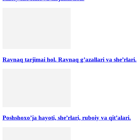
Ravnaq tarjimai hol. Ravnaq g’azallari va she’rlari.
Poshshoxo’ja hayoti, she’rlari, ruboiy va qit’alari.