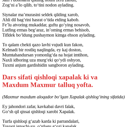
Zog‘ni a’lo qilib, to‘tini nodon aylading.
Siynalar ma’murasini seldek qilding xarob,
Ahli dil bag‘rini hasrat o‘tida etding kabob.
Fe’lu atvoring mukaddar, guftu go‘ying nosavob,
Lutfing ermas beg‘araz, in’oming ermas behisob,
Tifldek bo‘ldung pushaymon kimga ehson aylading.
To qalam chekti qazo lavhi vujudi kun fakon,
Kelmadi bir rostliq naqlingda, ey kaj doston,
Mumtahandursan yomonlig‘da na hojat imtihon,
Naxli idboring uza murg‘eki qo‘ydi oshyon,
Tuxmi anjum gardishidin sangboron aylading.
Dars sifati qishloqi xapalak ki va
Maxdum Maxmur talluq yofta.
(Maxmur maxdum aloqador bo‘lgan Xapalak qishlog‘ining sifatida)
Ey jahondori zafar, kavkabai davri falak,
Go‘sh qil qissai qishloqi xarobi Xapalak.
Turfa qishloqi g‘azab karda ki parrandalari,
Tovuqi ignachi-yu, o‘rdagu g‘ozi kapalak.