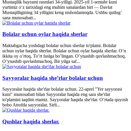
Mustaqilik bayrami rasmlari 34-yilligi. 2025-yil 1-sentabr kuni
yurtimiz o‘z tarixidagi eng muhim sanalardan biri — Davlat
Mustaqilligining 34 yilligini keng nishonlamoqda. Ushbu qutlug‘
sana munosabati...
Bolalar uchun oylar haqida sherlar
Maktabgacha yoshdagi bolalar uchun sherlar to'plami. Bolalar
uchun oylar haqida sherlar. Bolalar uchun oylar haqida sherlar. O’n
ikkita oy o’rtoq, To’rt faslga bo’lingan. O’ynashib quvlashmachoq,
O’ynashib quvlashmachoq, Bir yilga saf...
Sayyoralar haqida she’rlar bolalar uchun
Sayyoralar haqida she'rlar bolalar uchun. 22-aprel "Yer sayyorasi
kuni" munosabati bilan Sayyoralar haqida eng sara she'rlar
to'plamini taqdim etamiz. Sayyoralar haqida she'rlar. O’rtada quyosh
bobo Atrofda sayyoralar, Sirli...
Qushlar haqida sherlar.