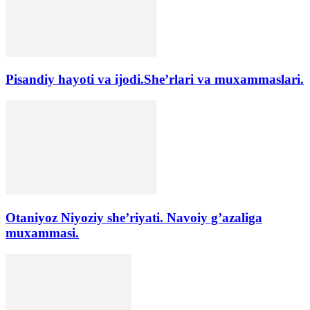
Pisandiy hayoti va ijodi.She’rlari va muxammaslari.
Otaniyoz Niyoziy she’riyati. Navoiy g’azaliga
muxammasi.