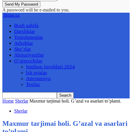
A password will be e-mailed to you.
Ilmlar.uz
Bosh sahifa
Darsliklar
Topishmoqlar
Arboblar
She’rlar
Abituriyentlar
O’qituvchilar
Imtihon Javoblari 2024
Ish rejalar
Attestatsiya
Testlar
Home
Sherlar
Maxmur tarjimai holi. G’azal va asarlari to’plami.
Sherlar
Maxmur tarjimai holi. G’azal va asarlari
to’plami.