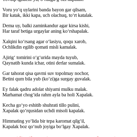
Voru yo‘q uylarini banda bayon gar qilsam,
Bir katak, ikki kapa, uch olachuq, to‘rt katalak.
Dema uy, balki zaminkandur agar kirsa kishi,
Har taraf betiga urgaylar aning ko‘rshapalak.
Xalqini ko‘rsang agar o‘lasiyu, qoqu xarob,
Ochlikdin egilib qomati misli kamalak.
Ajirig‘ tomirini o‘g‘urida mayda tuyub,
Qaynatib kunda ichar, otini derlar sumalak.
Gar tahorat qisa qavmi suv topolmay nochor,
Betini qum bila yub (ko‘zi)ga surgay guvalak.
Ey falak qadru adolat shiyami mulku malak.
Marhamat chog‘ida rahm ayla ba holi Xapalak.
Kecha go‘yo eshitib shuhrati tillo pulini,
Xapalak qo‘rqusidan uchdi misoli kapalak.
Himmating yo‘lida bir tepa karomat qilg‘il,
Kapalak boz qo‘nub joyiga bo‘lgay Xapalak.