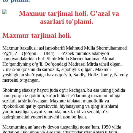
Maxmur tarjimai holi.
Maxmur (taxallusi; asl ism-sharifi Mahmud Mulla Shermuhammad
o‘g‘li, ?—Qo‘qon — 1844) — o‘zbek mumtoz adabiyoti
namoyandalaridan biri. Shoir Mulla Shermuhammad Akmal
Ho‘qandiyning o‘g‘li. Qo‘qondagi Madrasai Mirda tahsil olgan.
Umarxon qo‘shinida sarbozlik, sipohiylik qilgan. Maxmur
yoshligidan she’riyatga havas qo‘yib, Sa’diy, Hofiz, Jomiy, Navoiy
merosini o‘rgangan.
Shoirning shaxsiy hayoti juda og‘ir kechgan, bu esa uning ijodida
ham yorqin iz qoldirib, ko‘pchilik she’rlarining mazmun ruhiga
sezilarli ta’sir ko‘rsatgan. Maxmur tabiatan munofiqlik va
riyokorlikni qat’iy qoralovchi, hiylanayrang va qing‘ir ishlarni
yoqtirmaydigan, ayni zamonda, nozik did va serjahl, o‘z
qadrqimmatini yuqori tutuvchi inson bo‘lgan.
Maxmurning an’anaviy devon tuzganligi noma’lum. 1950 yilda
Po‘latjon Qayumov va Asqarali Charxiylar izlanishlari tufayli