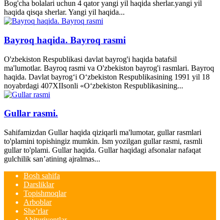
Bog'cha bolalari uchun 4 qator yangi yil haqida sherlar.yangi yil
haqida qisqa sherlar. Yangi yil haqida...
Bayroq haqida. Bayroq rasmi
O'zbekiston Respublikasi davlat bayrog'i haqida batafsil
ma'lumotlar. Bayroq rasmi va O'zbekiston bayrog'i rasmlari. Bayroq
haqida. Davlat bayrog‘i O‘zbekiston Respublikasining 1991 yil 18
noyabrdagi 407­XII­sonli «O‘zbekiston Respublikasining...
Gullar rasmi.
Sahifamizdan Gullar haqida qiziqarli ma'lumotar, gullar rasmlari
to'plamini topishingiz mumkin. Ism yozilgan gullar rasmi, rasmli
gullar to'plami. Gullar haqida. Gullar haqidagi afsonalar nafaqat
gulchilik san’atining ajralmas...
Bosh sahifa
Darsliklar
Topishmoqlar
Arboblar
She’rlar
Abituriyentlar