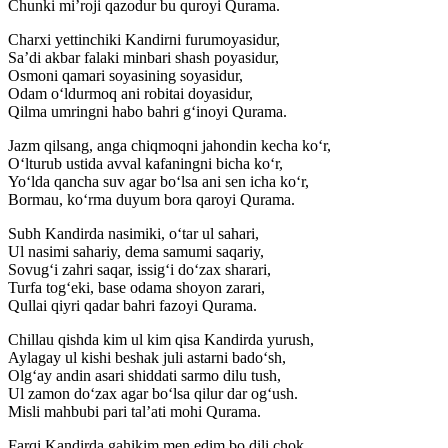
Chunki mi’roji qazodur bu quroyi Qurama.
Charxi yettinchiki Kandirni furumoyasidur,
Sa’di akbar falaki minbari shash poyasidur,
Osmoni qamari soyasining soyasidur,
Odam o‘ldurmoq ani robitai doyasidur,
Qilma umringni habo bahri g‘inoyi Qurama.
Jazm qilsang, anga chiqmoqni jahondin kecha ko‘r,
O‘lturub ustida avval kafaningni bicha ko‘r,
Yo‘lda qancha suv agar bo‘lsa ani sen icha ko‘r,
Bormau, ko‘rma duyum bora qaroyi Qurama.
Subh Kandirda nasimiki, o‘tar ul sahari,
Ul nasimi sahariy, dema samumi saqariy,
Sovug‘i zahri saqar, issig‘i do‘zax sharari,
Turfa tog‘eki, base odama shoyon zarari,
Qullai qiyri qadar bahri fazoyi Qurama.
Chillau qishda kim ul kim qisa Kandirda yurush,
Aylagay ul kishi beshak juli astarni bado‘sh,
Olg‘ay andin asari shiddati sarmo dilu tush,
Ul zamon do‘zax agar bo‘lsa qilur dar og‘ush.
Misli mahbubi pari tal’ati mohi Qurama.
Farqi Kandirda gahikim men edim bo dili chok,