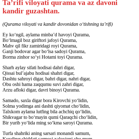
Ta’rifi viloyati qurama va az davoni
kandir guzashtan.
(Qurama viloyati va kandir dovonidan o‘tishning ta’rifi)
Ey ko‘ngil, aylama minba’d havoyi Qurama,
Bo‘lmagil boz giriftori jafoyi Qurama,
Mahv qil fikr zamiridagi royi Qurama,
Ganji bodovar agar bo‘lsa sadoyi Qurama,
Borma zinhor so‘yi Hotami toyi Qurama.
Sharh aylay sifati hodisai dahri digar,
Qissai bul’ajabu hodisai shahri digar,
Dashtu sahroyi digar, bahri digar, nahri digar,
Obu oshi hama zaqqumu suvi zahri digar,
Arzu afloki digar, davri binoyi Qurama.
Samado, saxla digar bora Kirovchi yo‘lidin,
Solma yodimga ani dashti qiyomat cho‘lidin,
Talxkom aylama lutfing bila achchiq qo‘lidin,
Shikvagar to bo‘mayin qumi Qaraqchi cho‘lidin,
Bir yurib yo‘lida ming so‘kma saroyi Qurama.
Turfa shahriki aning sarsari monandi samum,
Kuydirur shiddati sarmosi xaloyiqni chu mum,