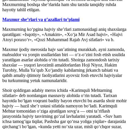
Maxmurning boshqa she’rlarida ham shu tarzda tanqidiy ruhda
hayotiy tahlil etilgan.
Maxmur she’rlari va g’azallari to’plami
Maxmurning ko‘pgina hajviy she’rlari zamonasidagi aniq shaxslarga
qaratilgan: «Isqotiy», «Amakim», «Xo‘ja Mir Asad hajvi», «Hajvi
Atoyi poraxo‘r», «Qozi Muhammad Rajab Avj sifatlari» va b.
Maxmur ijodiy merosida hajv san’atining murakkab, ayni zamonda,
mahsuldor va yorqin usullaridan biri — o‘z-o‘zini fosh etish usulida
yaratilgan asarlar alohida o‘rin tutadi. Shoirga zamondosh tarixiy
shaxslar — yuqori lavozimli amaldorlardan Hoji Niyoz, Hakim
Turobiy, Mulla Ya’qub Xo‘jandiy kabilarning jirkanch tabiati va
qabih amaliy-ijtimoiy faoliyatlarini ayovsiz fosh etuvchi hajviyalar
bu turkumning yetuk namunalaridir.
Shoir qoldirgan adabiy meros ichida «Karimquli Mehtarning
sifatlari» deb nomlangan masnaviy alohida o‘rin tutadi. Tarixan
hayotda bo‘lgan voqeani badiiy bayon etuvchi bu asarda shoir mohir
hajviy — hazil she’r ustasi sifatida namoyon bo‘ladi. Karimquli
Mehtar tomonidan o‘ziga ajratilgan sovg‘a — otni ta’riflash
jarayonida hajviy tasvirning go‘zal lavhalarini yaratadi. «Suv ham
ichsa tamog‘iga tiqilar, Pashsha gar qo‘nsa yoliga yiqilar» darajasida
qirchang‘i bo‘lgan, «kunda yetti no‘xta uzar, misli qo‘chqor suzar,