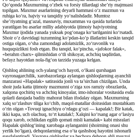
Qo‘qonda Maxmurning o‘zbek va forsiy tillardagi she’riy majmuasi
topilgan. Maxmur asarlarining deyarli hammasi o‘z mazmun va
ruhiga ko‘ra, hajviy va tanqidiy yo‘nalishdadir. Mumtoz
she’riyatning g‘azal, masnaviy, muxammas va qasida turlarida
yaratilgan bu asarlar milliy adabiyotda ijtimoiy hajviyotning
Maxmur ijodida yanada yuksak pog‘onaga ko‘tarilganini ko‘rsatadi.
Shoir o‘z davridagi tuzumning ko‘pdan-ko‘p illatlarini keskin tanqid
ostiga olgan, o‘sha zamondagi adolatsizlik, zo‘ravonlik va
huquqsizlikni fosh etgan. Bu tanqid, ko‘pincha, «jafokor falak»,
«berahm charx» qilmishidan o‘tli shikoyat, achchiq taqdirdan,
befayz hayotdan nola-fig‘on tarzida yuzaga kelgan.
Qishloq ahlining och-yalang‘och hayoti, o‘lkani qurshagan
vayronagarchilik, xarobazorlarga aylangan qishloqlarning ayanchli
manzarasi «Hapalak» satirasida jonli va ta’sirchan chizilgan. Unda
shoir juda katta ijtimoiy mazmunni o‘ziga xos ramziy obrazlarda,
xalqona qochiriq va achchiq kinoyalar, imo-ishoralar vositasida esda
qolarli darajada badiiy mahorat bilan ifodalay olgan. Maxmurning
xalq so‘zlashuv tiliga ko‘chib, maqol-matallar doirasidan mustahkam
o‘rin olgan «Tovuqi ignachiyu o‘rdagu g‘ozi — kapalak!; Bir katak,
ikki kapa, uch olachuq, to‘rt katalak!; Xalqini ko‘rsang agar o‘lasiyu
qoqu xarob, ochlikdan egilib qomati misli kamalak» kabi misralari
Hapalak qishlog‘ining xarobaga aylanganini (shoirning onasi shu
yerlik bo‘lgan), dehqonlarning esa o‘ta qashshoq hayotini ishonarli
gavdalantiradi. Vayrona qishloqlar va bechora dehqon ahli mavzui