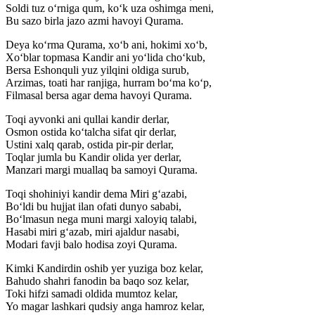
Soldi tuz o‘rniga qum, ko‘k uza oshimga meni,
Bu sazo birla jazo azmi havoyi Qurama.
Deya ko‘rma Qurama, xo‘b ani, hokimi xo‘b,
Xo‘blar topmasa Kandir ani yo‘lida cho‘kub,
Bersa Eshonquli yuz yilqini oldiga surub,
Arzimas, toati har ranjiga, hurram bo‘ma ko‘p,
Filmasal bersa agar dema havoyi Qurama.
Toqi ayvonki ani qullai kandir derlar,
Osmon ostida ko‘talcha sifat qir derlar,
Ustini xalq qarab, ostida pir-pir derlar,
Toqlar jumla bu Kandir olida yer derlar,
Manzari margi muallaq ba samoyi Qurama.
Toqi shohiniyi kandir dema Miri g‘azabi,
Bo‘ldi bu hujjat ilan ofati dunyo sababi,
Bo‘lmasun nega muni margi xaloyiq talabi,
Hasabi miri g‘azab, miri ajaldur nasabi,
Modari favji balo hodisa zoyi Qurama.
Kimki Kandirdin oshib yer yuziga boz kelar,
Bahudo shahri fanodin ba baqo soz kelar,
Toki hifzi samadi oldida mumtoz kelar,
Yo magar lashkari qudsiy anga hamroz kelar,