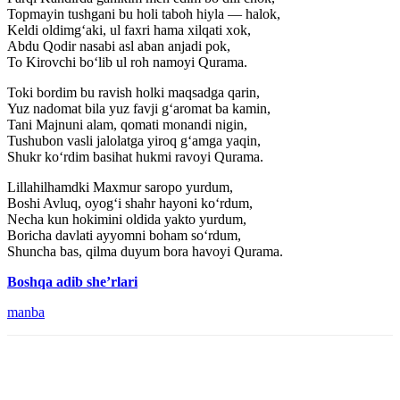
Topmayin tushgani bu holi taboh hiyla — halok,
Keldi oldimg‘aki, ul faxri hama xilqati xok,
Abdu Qodir nasabi asl aban anjadi pok,
To Kirovchi bo‘lib ul roh namoyi Qurama.
Toki bordim bu ravish holki maqsadga qarin,
Yuz nadomat bila yuz favji g‘aromat ba kamin,
Tani Majnuni alam, qomati monandi nigin,
Tushubon vasli jalolatga yiroq g‘amga yaqin,
Shukr ko‘rdim basihat hukmi ravoyi Qurama.
Lillahilhamdki Maxmur saropo yurdum,
Boshi Avluq, oyog‘i shahr hayoni ko‘rdum,
Necha kun hokimini oldida yakto yurdum,
Boricha davlati ayyomni boham so‘rdum,
Shuncha bas, qilma duyum bora havoyi Qurama.
Boshqa adib she’rlari
manba