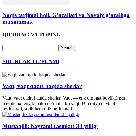
Noqis tarjimai holi. G’azallari va Navoiy g’azalliga
muxammas.
QIDIRING VA TOPING
SHE'RLAR TO'PLAMI
Vaqt, vaqt qadri haqida sherlar
Vaqt, vaqt qadri haqida sherlar. Vaqt — eng qimmat boylik.Inson
hayotidagi eng bebaho ne’mat – bu vaqt. Uni ortga qaytarib
bo‘lmaydi, sotib ham olib bo‘lmaydi....
Mustaqilik bayrami rasmlari 34-yilligi