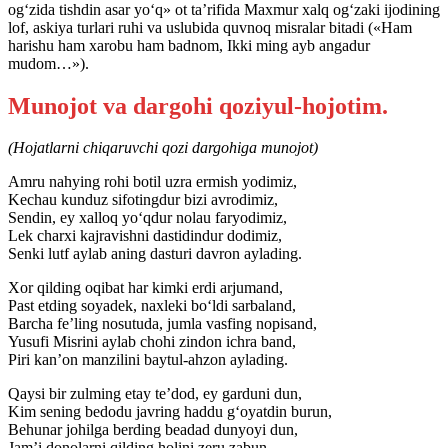
og‘zida tishdin asar yo‘q» ot ta’rifida Maxmur xalq og‘zaki ijodining
lof, askiya turlari ruhi va uslubida quvnoq misralar bitadi («Ham
harishu ham xarobu ham badnom, Ikki ming ayb angadur
mudom…»).
Munojot va dargohi qoziyul-hojotim.
(Hojatlarni chiqaruvchi qozi dargohiga munojot)
Amru nahying rohi botil uzra ermish yodimiz,
Kechau kunduz sifotingdur bizi avrodimiz,
Sendin, ey xalloq yo‘qdur nolau faryodimiz,
Lek charxi kajravishni dastidindur dodimiz,
Senki lutf aylab aning dasturi davron aylading.
Xor qilding oqibat har kimki erdi arjumand,
Past etding soyadek, naxleki bo‘ldi sarbaland,
Barcha fe’ling nosutuda, jumla vasfing nopisand,
Yusufi Misrini aylab chohi zindon ichra band,
Piri kan’on manzilini baytul-ahzon aylading.
Qaysi bir zulming etay te’dod, ey garduni dun,
Kim sening bedodu javring haddu g‘oyatdin burun,
Behunar johilga berding beadad dunyoyi dun,
Jam’i donolarni qilding holini zeru zabun,