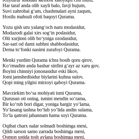
Har taraf anda olib xayli balo, favji hujum,
Suvi zahrobai g‘am, chashmalari ayni zaqum,
Hosilu mahsuli ofoti baqoyi Qurama.
Yozu qish uru yalang‘och naru modasidur,
Modazodi galai xirs sog‘in podasidur,
Olti xurjinni olib bo‘yniga ozodasidur,
Sar-sari od dami subhni shabbodasidur,
Dema to‘fonki nasimi zurafoyi Qurama.
Menki yurdim Qurama ichra bosib qoru qirov,
Ko‘rmadim anda bashar sinfini g‘ayr az xaru gov,
Boyini chinniyi jononasidur eski likov,
Jomi jamshedisidur biylarini kuhna sulov,
Qopi ming yilgisi mirzoyi qaboyi Qurama.
Mavziekim bo‘sa mohiyati ismi Qurama,
Qurusun oti oning, ismini mendin so‘rama,
Bir ko‘rub bori digar, yoniga hargiz yo‘lama,
Yo‘lasang tashna bo‘lub yo‘lida andin sulama,
To‘la qatroni jahannam hama soyi Qurama.
Oqibat charx nalar solmadi boshimga meni,
Qildi sarson samo zarrada boshimga meni,
Osmon ustida tosh aylana boshimga meni,