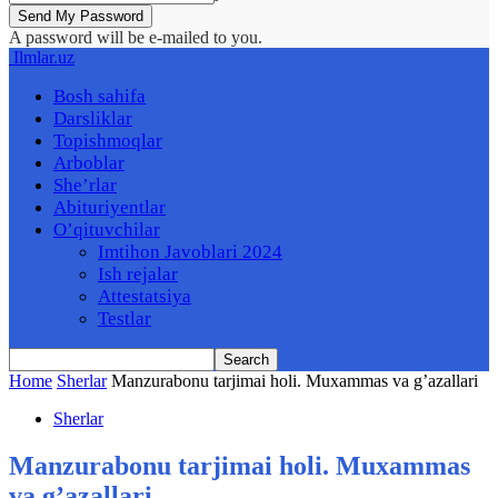
A password will be e-mailed to you.
Ilmlar.uz
Bosh sahifa
Darsliklar
Topishmoqlar
Arboblar
She’rlar
Abituriyentlar
O’qituvchilar
Imtihon Javoblari 2024
Ish rejalar
Attestatsiya
Testlar
Home
Sherlar
Manzurabonu tarjimai holi. Muxammas va g’azallari
Sherlar
Manzurabonu tarjimai holi. Muxammas
va g’azallari