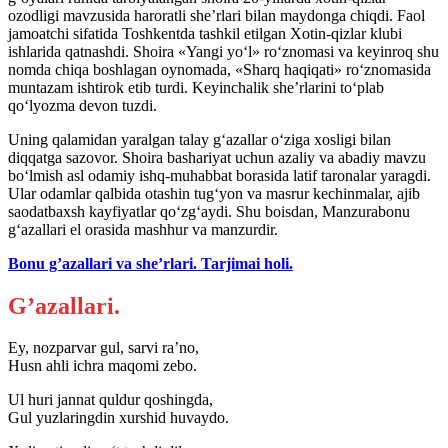
ozodligi mavzusida haroratli she’rlari bilan maydonga chiqdi. Faol
jamoatchi sifatida Toshkentda tashkil etilgan Xotin-qizlar klubi
ishlarida qatnashdi. Shoira «Yangi yo‘l» ro‘znomasi va keyinroq shu
nomda chiqa boshlagan oynomada, «Sharq haqiqati» ro‘znomasida
muntazam ishtirok etib turdi. Keyinchalik she’rlarini to‘plab
qo‘lyozma devon tuzdi.
Uning qalamidan yaralgan talay g‘azallar o‘ziga xosligi bilan
diqqatga sazovor. Shoira bashariyat uchun azaliy va abadiy mavzu
bo‘lmish asl odamiy ishq-muhabbat borasida latif taronalar yaragdi.
Ular odamlar qalbida otashin tug‘yon va masrur kechinmalar, ajib
saodatbaxsh kayfiyatlar qo‘zg‘aydi. Shu boisdan, Manzurabonu
g‘azallari el orasida mashhur va manzurdir.
Bonu g’azallari va she’rlari. Tarjimai holi.
G’azallari.
Ey, nozparvar gul, sarvi ra’no,
Husn ahli ichra maqomi zebo.
Ul huri jannat quldur qoshingda,
Gul yuzlaringdin xurshid huvaydo.