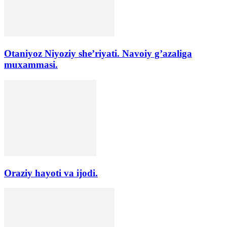
Otaniyoz Niyoziy she’riyati. Navoiy g’azaliga
muxammasi.
Oraziy hayoti va ijodi.