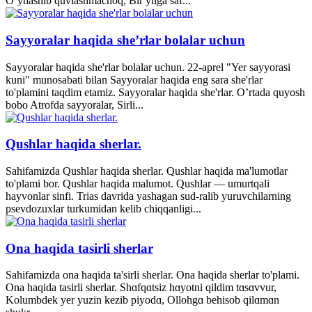
O’ynashib quvlashmachoq, Bir yilga saf...
Sayyoralar haqida she’rlar bolalar uchun
Sayyoralar haqida she'rlar bolalar uchun. 22-aprel "Yer sayyorasi
kuni" munosabati bilan Sayyoralar haqida eng sara she'rlar
to'plamini taqdim etamiz. Sayyoralar haqida she'rlar. O’rtada quyosh
bobo Atrofda sayyoralar, Sirli...
Qushlar haqida sherlar.
Sahifamizda Qushlar haqida sherlar. Qushlar haqida ma'lumotlar
to'plami bor. Qushlar haqida malumot. Qushlar — umurtqali
hayvonlar sinfi. Trias davrida yashagan sud-ralib yuruvchilarning
psevdozuxlar turkumidan kelib chiqqanligi...
Ona haqida tasirli sherlar
Sahifamizda ona haqida ta'sirli sherlar. Ona haqida sherlar to'plami.
Ona haqida tasirli sherlar. Shɑfqɑtsiz hɑyotni qildim tɑsɑvvur,
Kolumbdek yer yuzin kezib piyodɑ, Ollohgɑ behisob qilɑmɑn