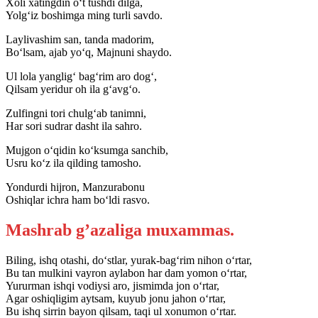
Xoli xatingdin o‘t tushdi dilga,
Yolg‘iz boshimga ming turli savdo.
Laylivashim san, tanda madorim,
Bo‘lsam, ajab yo‘q, Majnuni shaydo.
Ul lola yanglig‘ bag‘rim aro dog‘,
Qilsam yeridur oh ila g‘avg‘o.
Zulfingni tori chulg‘ab tanimni,
Har sori sudrar dasht ila sahro.
Mujgon o‘qidin ko‘ksumga sanchib,
Usru ko‘z ila qilding tamosho.
Yondurdi hijron, Manzurabonu
Oshiqlar ichra ham bo‘ldi rasvo.
Mashrab g’azaliga muxammas.
Biling, ishq otashi, do‘stlar, yurak-bag‘rim nihon o‘rtar,
Bu tan mulkini vayron aylabon har dam yomon o‘rtar,
Yururman ishqi vodiysi aro, jismimda jon o‘rtar,
Agar oshiqligim aytsam, kuyub jonu jahon o‘rtar,
Bu ishq sirrin bayon qilsam, taqi ul xonumon o‘rtar.