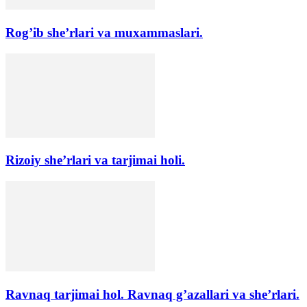
Rog’ib she’rlari va muxammaslari.
Rizoiy she’rlari va tarjimai holi.
Ravnaq tarjimai hol. Ravnaq g’azallari va she’rlari.