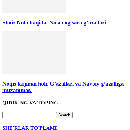
Shoir Nola haqida. Nola eng sara g’azallari.
Noqis tarjimai holi. G’azallari va Navoiy g’azalliga
muxammas.
QIDIRING VA TOPING
SHE'RLAR TO'PLAMI