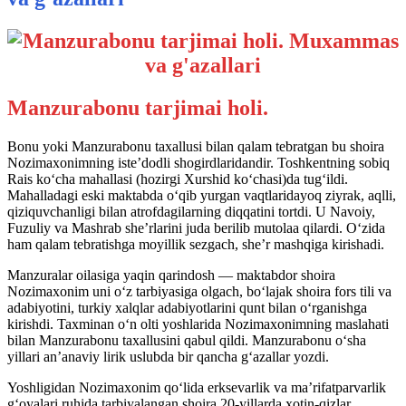
Manzurabonu tarjimai holi.
Bonu yoki Manzurabonu taxallusi bilan qalam tebratgan bu shoira
Nozimaxonimning iste’dodli shogirdlaridandir. Toshkentning sobiq
Rais ko‘cha mahallasi (hozirgi Xurshid ko‘chasi)da tug‘ildi.
Mahalladagi eski maktabda o‘qib yurgan vaqtlaridayoq ziyrak, aqlli,
qiziquvchanligi bilan atrofdagilarning diqqatini tortdi. U Navoiy,
Fuzuliy va Mashrab she’rlarini juda berilib mutolaa qilardi. O‘zida
ham qalam tebratishga moyillik sezgach, she’r mashqiga kirishadi.
Manzuralar oilasiga yaqin qarindosh — maktabdor shoira
Nozimaxonim uni o‘z tarbiyasiga olgach, bo‘lajak shoira fors tili va
adabiyotini, turkiy xalqlar adabiyotlarini qunt bilan o‘rganishga
kirishdi. Taxminan o‘n olti yoshlarida Nozimaxonimning maslahati
bilan Manzurabonu taxallusini qabul qildi. Manzurabonu o‘sha
yillari an’anaviy lirik uslubda bir qancha g‘azallar yozdi.
Yoshligidan Nozimaxonim qo‘lida erksevarlik va ma’rifatparvarlik
g‘oyalari ruhida tarbiyalangan shoira 20-yillarda xotin-qizlar