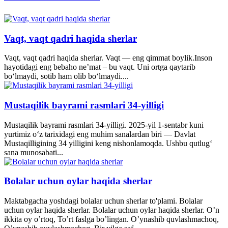
Vaqt, vaqt qadri haqida sherlar
Vaqt, vaqt qadri haqida sherlar. Vaqt — eng qimmat boylik.Inson
hayotidagi eng bebaho ne’mat – bu vaqt. Uni ortga qaytarib
bo‘lmaydi, sotib ham olib bo‘lmaydi....
Mustaqilik bayrami rasmlari 34-yilligi
Mustaqilik bayrami rasmlari 34-yilligi. 2025-yil 1-sentabr kuni
yurtimiz o‘z tarixidagi eng muhim sanalardan biri — Davlat
Mustaqilligining 34 yilligini keng nishonlamoqda. Ushbu qutlug‘
sana munosabati...
Bolalar uchun oylar haqida sherlar
Maktabgacha yoshdagi bolalar uchun sherlar to'plami. Bolalar
uchun oylar haqida sherlar. Bolalar uchun oylar haqida sherlar. O’n
ikkita oy o’rtoq, To’rt faslga bo’lingan. O’ynashib quvlashmachoq,