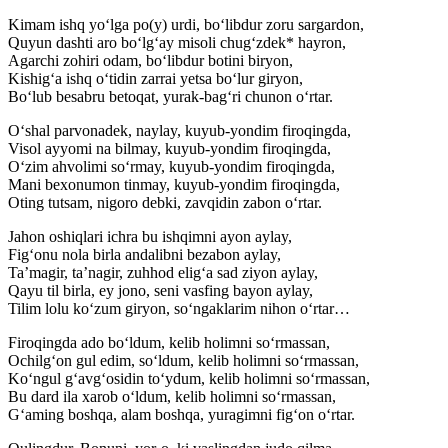
Kimam ishq yo‘lga po(y) urdi, bo‘libdur zoru sargardon,
Quyun dashti aro bo‘lg‘ay misoli chug‘zdek* hayron,
Agarchi zohiri odam, bo‘libdur botini biryon,
Kishig‘a ishq o‘tidin zarrai yetsa bo‘lur giryon,
Bo‘lub besabru betoqat, yurak-bag‘ri chunon o‘rtar.
O‘shal parvonadek, naylay, kuyub-yondim firoqingda,
Visol ayyomi na bilmay, kuyub-yondim firoqingda,
O‘zim ahvolimi so‘rmay, kuyub-yondim firoqingda,
Mani bexonumon tinmay, kuyub-yondim firoqingda,
Oting tutsam, nigoro debki, zavqidin zabon o‘rtar.
Jahon oshiqlari ichra bu ishqimni ayon aylay,
Fig‘onu nola birla andalibni bezabon aylay,
Ta’magir, ta’nagir, zuhhod elig‘a sad ziyon aylay,
Qayu til birla, ey jono, seni vasfing bayon aylay,
Tilim lolu ko‘zum giryon, so‘ngaklarim nihon o‘rtar…
Firoqingda ado bo‘ldum, kelib holimni so‘rmassan,
Ochilg‘on gul edim, so‘ldum, kelib holimni so‘rmassan,
Ko‘ngul g‘avg‘osidin to‘ydum, kelib holimni so‘rmassan,
Bu dard ila xarob o‘ldum, kelib holimni so‘rmassan,
G‘aming boshqa, alam boshqa, yuragimni fig‘on o‘rtar.