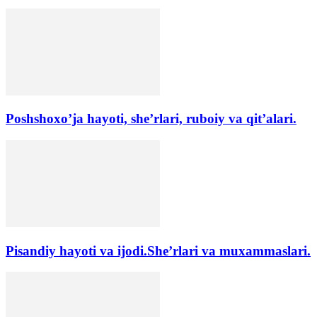
Poshshoxo’ja hayoti, she’rlari, ruboiy va qit’alari.
Pisandiy hayoti va ijodi.She’rlari va muxammaslari.