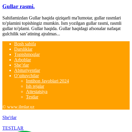
Gullar rasmi.
Sahifamizdan Gullar haqida qiziqarli ma'lumotar, gullar rasmlari
to'plamini topishingiz mumkin. Ism yozilgan gullar rasmi, rasmli
gullar to'plami. Gullar haqida. Gullar haqidagi afsonalar nafaqat
gulchilik san’atining ajralmas...
Bosh sahifa
Darsliklar
Topishmoqlar
Arboblar
She’rlar
Abituriyentlar
O’qituvchilar
Imtihon Javoblari 2024
Ish rejalar
Attestatsiya
Testlar
© www.ilmlar.uz
She'rlar
TESTLAR