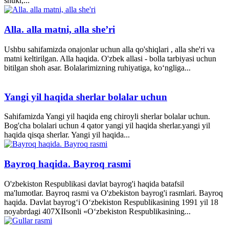
shukr,...
Alla. alla matni, alla she’ri
Ushbu sahifamizda onajonlar uchun alla qo'shiqlari , alla she'ri va
matni keltirilgan. Alla haqida. O'zbek allasi - bolla tarbiyasi uchun
bitilgan shoh asar. Bolalarimizning ruhiyatiga, ko‘ngliga...
Yangi yil haqida sherlar bolalar uchun
Sahifamizda Yangi yil haqida eng chiroyli sherlar bolalar uchun.
Bog'cha bolalari uchun 4 qator yangi yil haqida sherlar.yangi yil
haqida qisqa sherlar. Yangi yil haqida...
Bayroq haqida. Bayroq rasmi
O'zbekiston Respublikasi davlat bayrog'i haqida batafsil
ma'lumotlar. Bayroq rasmi va O'zbekiston bayrog'i rasmlari. Bayroq
haqida. Davlat bayrog‘i O‘zbekiston Respublikasining 1991 yil 18
noyabrdagi 407­XII­sonli «O‘zbekiston Respublikasining...