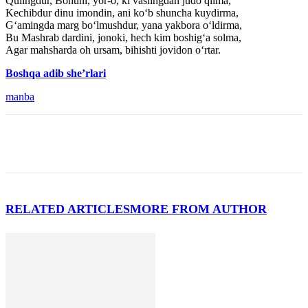
Qulingdur, Bonuni, yor-o, ki vaslingdan judo qilma,
Kechibdur dinu imondin, ani ko‘b shuncha kuydirma,
G‘amingda marg bo‘lmushdur, yana yakbora o‘ldirma,
Bu Mashrab dardini, jonoki, hech kim boshig‘a solma,
Agar mahsharda oh ursam, bihishti jovidon o‘rtar.
Boshqa adib she’rlari
manba
RELATED ARTICLES
MORE FROM AUTHOR