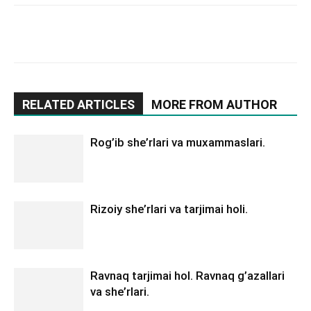
RELATED ARTICLES
MORE FROM AUTHOR
Rog’ib she’rlari va muxammaslari.
Rizoiy she’rlari va tarjimai holi.
Ravnaq tarjimai hol. Ravnaq g’azallari
va she’rlari.