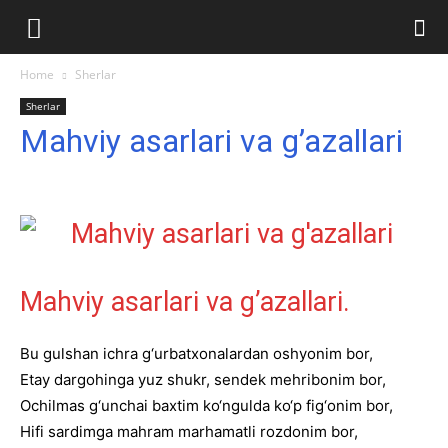
Ilmlar.uz
Home
Sherlar
Sherlar
Mahviy asarlari va g’azallari
Mahviy asarlari va g’azallari.
Bu gulshan ichra g‘urbatxonalardan oshyonim bor,
Etay dargohinga yuz shukr, sendek mehribonim bor,
Ochilmas g‘unchai baxtim ko‘ngulda ko‘p fig‘onim bor,
Hifi sardimga mahram marhamatli rozdonim bor,