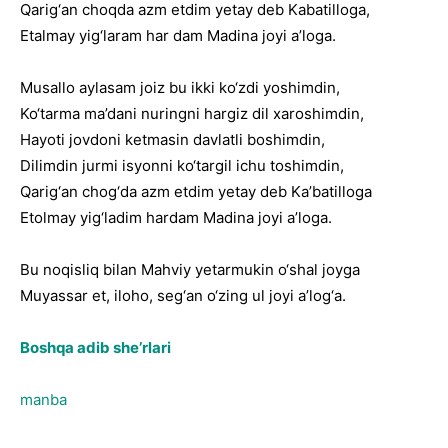
Qarig‘an choqda azm etdim yetay deb Kabatilloga,
Etalmay yig‘laram har dam Madina joyi a’loga.
Musallo aylasam joiz bu ikki ko‘zdi yoshimdin,
Ko‘tarma ma’dani nuringni hargiz dil xaroshimdin,
Hayoti jovdoni ketmasin davlatli boshimdin,
Dilimdin jurmi isyonni ko‘targil ichu toshimdin,
Qarig‘an chog‘da azm etdim yetay deb Ka’batilloga
Etolmay yig‘ladim hardam Madina joyi a’loga.
Bu noqisliq bilan Mahviy yetarmukin o‘shal joyga
Muyassar et, iloho, seg‘an o‘zing ul joyi a’log‘a.
Boshqa adib she’rlari
manba