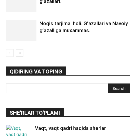
g’azallari.
Noqis tarjimai holi. G’azallari va Navoiy
g’azalliga muxammas.
QIDIRING VA TOPING
SHE'RLAR TO'PLAMI
Vaqt, vaqt qadri haqida sherlar