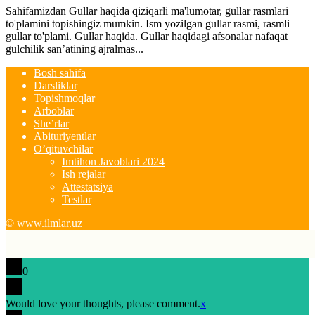
Sahifamizdan Gullar haqida qiziqarli ma'lumotar, gullar rasmlari
to'plamini topishingiz mumkin. Ism yozilgan gullar rasmi, rasmli
gullar to'plami. Gullar haqida. Gullar haqidagi afsonalar nafaqat
gulchilik san’atining ajralmas...
Bosh sahifa
Darsliklar
Topishmoqlar
Arboblar
She’rlar
Abituriyentlar
O’qituvchilar
Imtihon Javoblari 2024
Ish rejalar
Attestatsiya
Testlar
© www.ilmlar.uz
0
Would love your thoughts, please comment.
x