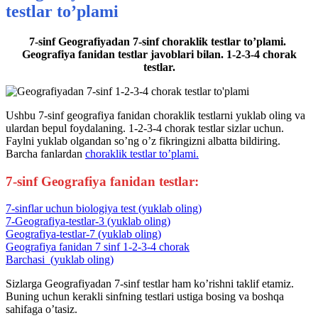
testlar to’plami
7-sinf Geografiyadan 7-sinf choraklik testlar to’plami.
Geografiya fanidan testlar javoblari bilan. 1-2-3-4 chorak
testlar.
Ushbu 7-sinf geografiya fanidan choraklik testlarni yuklab oling va
ulardan bepul foydalaning. 1-2-3-4 chorak testlar sizlar uchun.
Faylni yuklab olgandan so’ng o’z fikringizni albatta bildiring.
Barcha fanlardan
choraklik testlar to’plami.
7-sinf Geografiya fanidan testlar:
7-sinflar uchun biologiya test (yuklab oling)
7-Geografiya-testlar-3 (yuklab oling)
Geografiya-testlar-7 (yuklab oling)
Geografiya fanidan 7 sinf 1-2-3-4 chorak
Barchasi (yuklab oling)
Sizlarga Geografiyadan 7-sinf testlar ham ko’rishni taklif etamiz.
Buning uchun kerakli sinfning testlari ustiga bosing va boshqa
sahifaga o’tasiz.