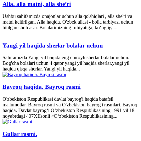
Alla. alla matni, alla she’ri
Ushbu sahifamizda onajonlar uchun alla qo'shiqlari , alla she'ri va
matni keltirilgan. Alla haqida. O'zbek allasi - bolla tarbiyasi uchun
bitilgan shoh asar. Bolalarimizning ruhiyatiga, ko‘ngliga...
Yangi yil haqida sherlar bolalar uchun
Sahifamizda Yangi yil haqida eng chiroyli sherlar bolalar uchun.
Bog'cha bolalari uchun 4 qator yangi yil haqida sherlar.yangi yil
haqida qisqa sherlar. Yangi yil haqida...
Bayroq haqida. Bayroq rasmi
O'zbekiston Respublikasi davlat bayrog'i haqida batafsil
ma'lumotlar. Bayroq rasmi va O'zbekiston bayrog'i rasmlari. Bayroq
haqida. Davlat bayrog‘i O‘zbekiston Respublikasining 1991 yil 18
noyabrdagi 407­XII­sonli «O‘zbekiston Respublikasining...
Gullar rasmi.