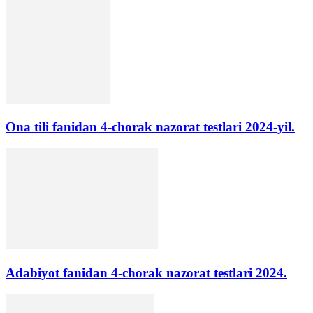
Ona tili fanidan 4-chorak nazorat testlari 2024-yil.
Adabiyot fanidan 4-chorak nazorat testlari 2024.