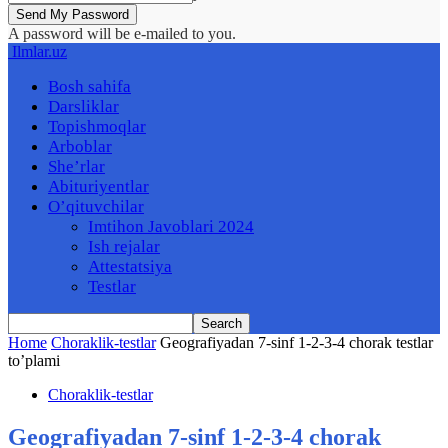
A password will be e-mailed to you.
Ilmlar.uz
Bosh sahifa
Darsliklar
Topishmoqlar
Arboblar
She’rlar
Abituriyentlar
O’qituvchilar
Imtihon Javoblari 2024
Ish rejalar
Attestatsiya
Testlar
Home
Choraklik-testlar
Geografiyadan 7-sinf 1-2-3-4 chorak testlar
to’plami
Choraklik-testlar
Geografiyadan 7-sinf 1-2-3-4 chorak