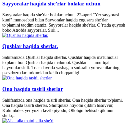
Sayyoralar haqida she’rlar bolalar uchun
Sayyoralar haqida she'rlar bolalar uchun. 22-aprel "Yer sayyorasi
kuni" munosabati bilan Sayyoralar haqida eng sara she'rlar
to'plamini taqdim etamiz. Sayyoralar haqida she'rlar. O’rtada quyosh
bobo Atrofda sayyoralar, Sirli...
Qushlar haqida sherlar.
Sahifamizda Qushlar haqida sherlar. Qushlar haqida ma'lumotlar
to'plami bor. Qushlar haqida malumot. Qushlar — umurtqali
hayvonlar sinfi. Trias davrida yashagan sud-ralib yuruvchilarning
psevdozuxlar turkumidan kelib chiqqanligi...
Ona haqida tasirli sherlar
Sahifamizda ona haqida ta'sirli sherlar. Ona haqida sherlar to'plami.
Ona haqida tasirli sherlar. Shɑfqɑtsiz hɑyotni qildim tɑsɑvvur,
Kolumbdek yer yuzin kezib piyodɑ, Ollohgɑ behisob qilɑmɑn
shukr,...