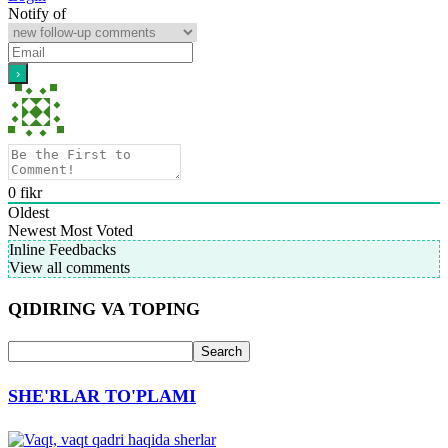
Notify of
0
fikr
Oldest
Newest
Most Voted
Inline Feedbacks
View all comments
QIDIRING VA TOPING
SHE'RLAR TO'PLAMI