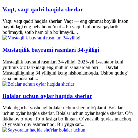
Vaqt, vaqt qadri haqida sherlar
Vaqt, vaqt qadri haqida sherlar. Vaqt — eng qimmat boylik.Inson
hayotidagi eng bebaho ne’mat – bu vaqt. Uni ortga qaytarib
bo‘lmaydi, sotib ham olib bo‘lmaydi....
Mustaqilik bayrami rasmlari 34-yilligi
Mustaqilik bayrami rasmlari 34-yilligi. 2025-yil 1-sentabr kuni
yurtimiz o‘z tarixidagi eng muhim sanalardan biri — Davlat
Mustaqilligining 34 yilligini keng nishonlamoqda. Ushbu qutlug‘
sana munosabati...
Bolalar uchun oylar haqida sherlar
Maktabgacha yoshdagi bolalar uchun sherlar to'plami. Bolalar
uchun oylar haqida sherlar. Bolalar uchun oylar haqida sherlar. O’n
ikkita oy o’rtoq, To’rt faslga bo’lingan. O’ynashib quvlashmachoq,
O’ynashib quvlashmachoq, Bir yilga saf...