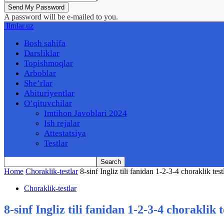
A password will be e-mailed to you.
Ilmlar.uz
Bosh sahifa
Darsliklar
Topishmoqlar
Arboblar
She’rlar
Abituriyentlar
O’qituvchilar
Imtihon Javoblari 2024
Ish rejalar
Attestatsiya
Testlar
Home
Choraklik-testlar
8-sinf Ingliz tili fanidan 1-2-3-4 choraklik test
Choraklik-testlar
8-sinf Ingliz tili fanidan 1-2-3-4 choraklik t