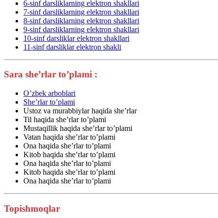
6-sinf darsliklarning elektron shakllari
7-sinf darsliklarning elektron shakllari
8-sinf darsliklarning elektron shakllari
9-sinf darsliklarning elektron shakllari
10-sinf darsliklar elektron shakllari
11-sinf darsliklar elektron shakli
Sara she’rlar to’plami :
O’zbek arboblari
She’rlar to’plami
Ustoz va murabbiylar haqida she’rlar
Til haqida she’rlar to’plami
Mustaqillik haqida she’rlar to’plami
Vatan haqida she’rlar to’plami
Ona haqida she’rlar to’plami
Kitob haqida she’rlar to’plami
Ona haqida she’rlar to’plami
Kitob haqida she’rlar to’plami
Ona haqida she’rlar to’plami
Topishmoqlar