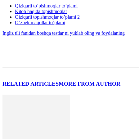
Qiziqarli to’pishmoqlar to’plami
Kitob haqida topishmoqlar
Qiziqarli topishmoqlar to’plami 2
O’zbek maqollar to’plami
Ingliz tili fanidan boshqa testlar ni yuklab oling va foydalaning
RELATED ARTICLES
MORE FROM AUTHOR