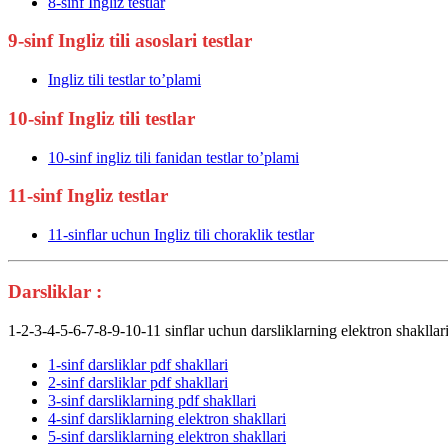
8-sinf Ingliz testlar
9-sinf Ingliz tili asoslari testlar
Ingliz tili testlar to’plami
10-sinf Ingliz tili testlar
10-sinf ingliz tili fanidan testlar to’plami
11-sinf Ingliz testlar
11-sinflar uchun Ingliz tili choraklik testlar
Darsliklar :
1-2-3-4-5-6-7-8-9-10-11 sinflar uchun darsliklarning elektron shakllar
1-sinf darsliklar pdf shakllari
2-sinf darsliklar pdf shakllari
3-sinf darsliklarning pdf shakllari
4-sinf darsliklarning elektron shakllari
5-sinf darsliklarning elektron shakllari