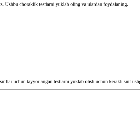
amiz. Ushbu choraklik testlarni yuklab oling va ulardan foydalaning.
 sinflar uchun tayyorlangan testlarni yuklab olish uchun kerakli sinf ust