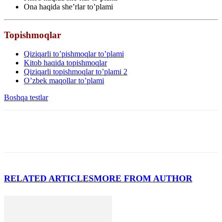
Ona haqida she’rlar to’plami
Topishmoqlar
Qiziqarli to’pishmoqlar to’plami
Kitob haqida topishmoqlar
Qiziqarli topishmoqlar to’plami 2
O’zbek maqollar to’plami
Boshqa testlar
RELATED ARTICLES
MORE FROM AUTHOR