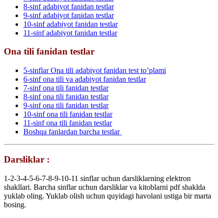
8-sinf adabiyot fanidan testlar
9-sinf adabiyot fanidan testlar
10-sinf adabiyot fanidan testlar
11-sinf adabiyot fanidan testlar
Ona tili fanidan testlar
5-sinflar Ona tili adabiyot fanidan test to’plami
6-sinf ona tili va adabiyot fanidan testlar
7-sinf ona tili fanidan testlar
8-sinf ona tili fanidan testlar
9-sinf ona tili fanidan testlar
10-sinf ona tili fanidan testlar
11-sinf ona tili fanidan testlar
Boshqa fanlardan barcha testlar
Darsliklar :
1-2-3-4-5-6-7-8-9-10-11 sinflar uchun darsliklarning elektron
shakllari. Barcha sinflar uchun darsliklar va kitoblarni pdf shaklda
yuklab oling. Yuklab olish uchun quyidagi havolani ustiga bir marta
bosing.