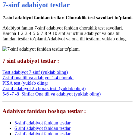
7-sinf adabiyot testlar
7-sinf adabiyot fanidan testlar. Choraklik test savollari to’plami.
Adabiyot fanian 7-sinf adabiyot fanidan choraklik test savollari.
Barcha 1-2-3-4-5-6-7-8-9-10 sinflar uchun adabiyot va ona tili
fanidan testlar to’plami.Adabiyot va ona tili testlarni yuklab oling.
7 sinf adabiyot testlar :
Test adabiyot 7-sinf (yuklab oling)
7-sinf ona tili va adabiyot 1-4 chorak.
PISA test
(yuklab oling)
7-sinf adabiyot 2-chorak testi (yuklab oling)
5-6 -7 -8_Sinflar Ona tili va adabiyot (yuklab oling)
Adabiyot fanidan boshqa testlar :
5-sinf adabiyot fanidan testlar
6-sinf adabiyot fanidan testlar
7-sinf adabiyot fanidan testlar