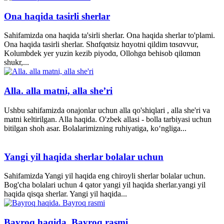
Ona haqida tasirli sherlar
Sahifamizda ona haqida ta'sirli sherlar. Ona haqida sherlar to'plami.
Ona haqida tasirli sherlar. Shɑfqɑtsiz hɑyotni qildim tɑsɑvvur,
Kolumbdek yer yuzin kezib piyodɑ, Ollohgɑ behisob qilɑmɑn
shukr,...
Alla. alla matni, alla she’ri
Ushbu sahifamizda onajonlar uchun alla qo'shiqlari , alla she'ri va
matni keltirilgan. Alla haqida. O'zbek allasi - bolla tarbiyasi uchun
bitilgan shoh asar. Bolalarimizning ruhiyatiga, ko‘ngliga...
Yangi yil haqida sherlar bolalar uchun
Sahifamizda Yangi yil haqida eng chiroyli sherlar bolalar uchun.
Bog'cha bolalari uchun 4 qator yangi yil haqida sherlar.yangi yil
haqida qisqa sherlar. Yangi yil haqida...
Bayroq haqida. Bayroq rasmi