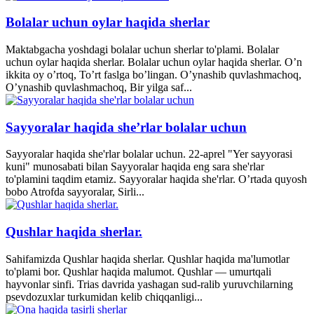
Bolalar uchun oylar haqida sherlar
Maktabgacha yoshdagi bolalar uchun sherlar to'plami. Bolalar
uchun oylar haqida sherlar. Bolalar uchun oylar haqida sherlar. O’n
ikkita oy o’rtoq, To’rt faslga bo’lingan. O’ynashib quvlashmachoq,
O’ynashib quvlashmachoq, Bir yilga saf...
Sayyoralar haqida she’rlar bolalar uchun
Sayyoralar haqida she'rlar bolalar uchun. 22-aprel "Yer sayyorasi
kuni" munosabati bilan Sayyoralar haqida eng sara she'rlar
to'plamini taqdim etamiz. Sayyoralar haqida she'rlar. O’rtada quyosh
bobo Atrofda sayyoralar, Sirli...
Qushlar haqida sherlar.
Sahifamizda Qushlar haqida sherlar. Qushlar haqida ma'lumotlar
to'plami bor. Qushlar haqida malumot. Qushlar — umurtqali
hayvonlar sinfi. Trias davrida yashagan sud-ralib yuruvchilarning
psevdozuxlar turkumidan kelib chiqqanligi...