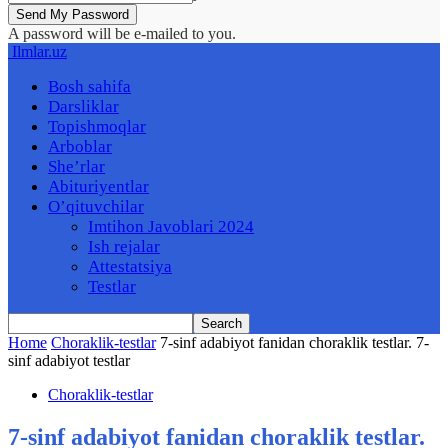
A password will be e-mailed to you.
Ilmlar.uz
Bosh sahifa
Darsliklar
Topishmoqlar
Arboblar
She’rlar
Abituriyentlar
O’qituvchilar
Imtihon Javoblari 2024
Ish rejalar
Attestatsiya
Testlar
Home
Choraklik-testlar
7-sinf adabiyot fanidan choraklik testlar. 7-
sinf adabiyot testlar
Choraklik-testlar
7-sinf adabiyot fanidan choraklik testlar.