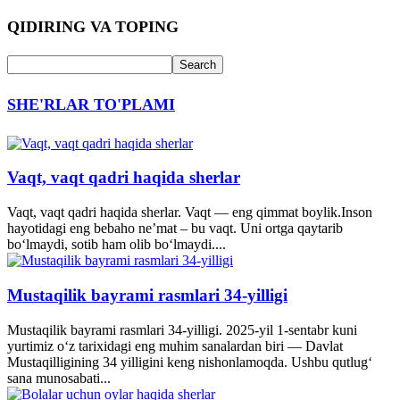
QIDIRING VA TOPING
SHE'RLAR TO'PLAMI
Vaqt, vaqt qadri haqida sherlar
Vaqt, vaqt qadri haqida sherlar. Vaqt — eng qimmat boylik.Inson
hayotidagi eng bebaho ne’mat – bu vaqt. Uni ortga qaytarib
bo‘lmaydi, sotib ham olib bo‘lmaydi....
Mustaqilik bayrami rasmlari 34-yilligi
Mustaqilik bayrami rasmlari 34-yilligi. 2025-yil 1-sentabr kuni
yurtimiz o‘z tarixidagi eng muhim sanalardan biri — Davlat
Mustaqilligining 34 yilligini keng nishonlamoqda. Ushbu qutlug‘
sana munosabati...