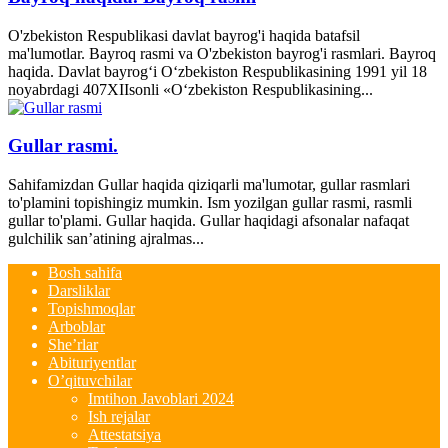
O'zbekiston Respublikasi davlat bayrog'i haqida batafsil
ma'lumotlar. Bayroq rasmi va O'zbekiston bayrog'i rasmlari. Bayroq
haqida. Davlat bayrog‘i O‘zbekiston Respublikasining 1991 yil 18
noyabrdagi 407­XII­sonli «O‘zbekiston Respublikasining...
Gullar rasmi.
Sahifamizdan Gullar haqida qiziqarli ma'lumotar, gullar rasmlari
to'plamini topishingiz mumkin. Ism yozilgan gullar rasmi, rasmli
gullar to'plami. Gullar haqida. Gullar haqidagi afsonalar nafaqat
gulchilik san’atining ajralmas...
Bosh sahifa
Darsliklar
Topishmoqlar
Arboblar
She’rlar
Abituriyentlar
O’qituvchilar
Imtihon Javoblari 2024
Ish rejalar
Attestatsiya