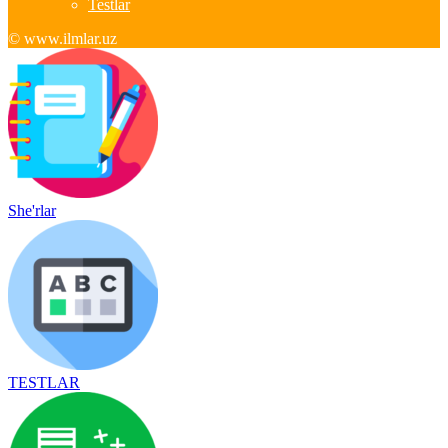
Testlar
© www.ilmlar.uz
She'rlar
TESTLAR