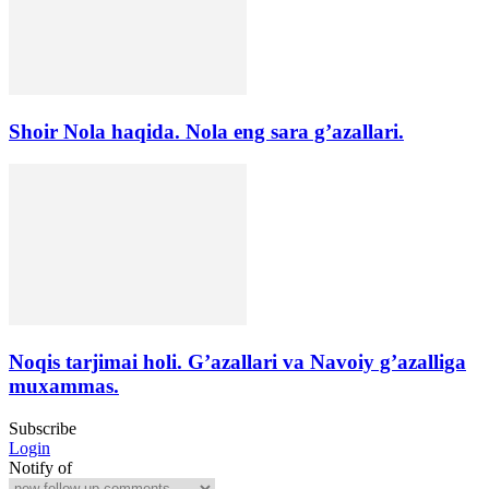
Shoir Nola haqida. Nola eng sara g’azallari.
Noqis tarjimai holi. G’azallari va Navoiy g’azalliga
muxammas.
Subscribe
Login
Notify of