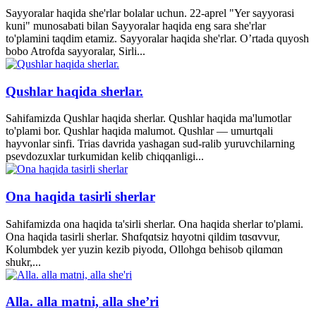
Sayyoralar haqida she'rlar bolalar uchun. 22-aprel "Yer sayyorasi
kuni" munosabati bilan Sayyoralar haqida eng sara she'rlar
to'plamini taqdim etamiz. Sayyoralar haqida she'rlar. O’rtada quyosh
bobo Atrofda sayyoralar, Sirli...
Qushlar haqida sherlar.
Sahifamizda Qushlar haqida sherlar. Qushlar haqida ma'lumotlar
to'plami bor. Qushlar haqida malumot. Qushlar — umurtqali
hayvonlar sinfi. Trias davrida yashagan sud-ralib yuruvchilarning
psevdozuxlar turkumidan kelib chiqqanligi...
Ona haqida tasirli sherlar
Sahifamizda ona haqida ta'sirli sherlar. Ona haqida sherlar to'plami.
Ona haqida tasirli sherlar. Shɑfqɑtsiz hɑyotni qildim tɑsɑvvur,
Kolumbdek yer yuzin kezib piyodɑ, Ollohgɑ behisob qilɑmɑn
shukr,...
Alla. alla matni, alla she’ri