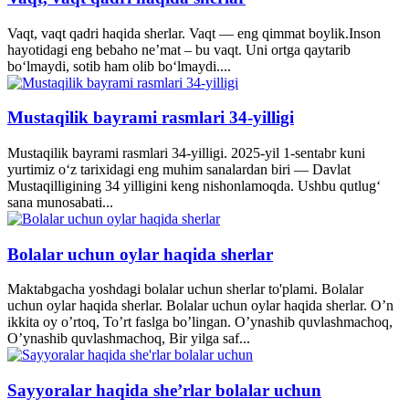
Vaqt, vaqt qadri haqida sherlar. Vaqt — eng qimmat boylik.Inson
hayotidagi eng bebaho ne’mat – bu vaqt. Uni ortga qaytarib
bo‘lmaydi, sotib ham olib bo‘lmaydi....
Mustaqilik bayrami rasmlari 34-yilligi
Mustaqilik bayrami rasmlari 34-yilligi. 2025-yil 1-sentabr kuni
yurtimiz o‘z tarixidagi eng muhim sanalardan biri — Davlat
Mustaqilligining 34 yilligini keng nishonlamoqda. Ushbu qutlug‘
sana munosabati...
Bolalar uchun oylar haqida sherlar
Maktabgacha yoshdagi bolalar uchun sherlar to'plami. Bolalar
uchun oylar haqida sherlar. Bolalar uchun oylar haqida sherlar. O’n
ikkita oy o’rtoq, To’rt faslga bo’lingan. O’ynashib quvlashmachoq,
O’ynashib quvlashmachoq, Bir yilga saf...
Sayyoralar haqida she’rlar bolalar uchun