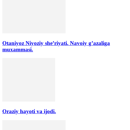
Otaniyoz Niyoziy she’riyati. Navoiy g’azaliga
muxammasi.
Oraziy hayoti va ijodi.