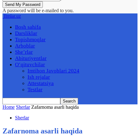
A password will be e-mailed to you.
Ilmlar.uz
Bosh sahifa
Darsliklar
Topishmoqlar
Arboblar
She’rlar
Abituriyentlar
O’qituvchilar
Imtihon Javoblari 2024
Ish rejalar
Attestatsiya
Testlar
Home
Sherlar
Zafarnoma asarli haqida
Sherlar
Zafarnoma asarli haqida