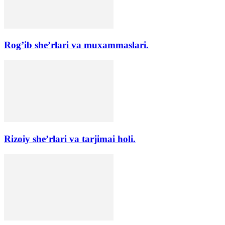
Rog’ib she’rlari va muxammaslari.
Rizoiy she’rlari va tarjimai holi.