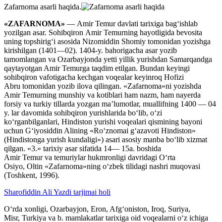
Zafarnoma asarli haqida.
«ZAFARNOMA»
— Amir Temur davlati tarixiga bagʻishlab
yozilgan asar. Sohibqiron Amir Temurning hayotligida bevosita
uning topshirigʻi asosida Nizomiddin Shomiy tomonidan yozishga
kirishilgan (1401—02). 1404-y. bahorigacha asar yozib
tamomlangan va Ozarbayjonda yetti yillik yurishdan Samarqandga
qaytayotgan Amir Temurga taqdim etilgan. Bundan keyingi
sohibqiron vafotigacha kechgan voqealar keyinroq Hofizi
Abru tomonidan yozib ilova qilingan. «Zafarnoma»ni yozishda
Amir Temurning munshiy va kotiblari ham nazm, ham nayerda
forsiy va turkiy tillarda yozgan maʼlumotlar, muallifning 1400 — 04
y. lar davomida sohibqiron yurishlarida boʻlib, oʻzi
koʻrganbilganlari, Hindiston yurishi voqealari qismining bayoni
uchun Gʻiyosiddin Alining «Roʻznomai gʻazavoti Hindiston»
(Hindistonga yurish kundaligi») asari asosiy manba boʻlib xizmat
qilgan. «3.» tarixiy asar sifatida 14— 15a. boshida
Amir Temur va temuriylar hukmronligi davridagi Oʻrta
Osiyo, Oltin «Zafarnoma»ning oʻzbek tilidagi nashri muqovasi
(Toshkent, 1996).
Sharofiddin Ali Yazdi tarjimai holi
Oʻrda xonligi, Ozarbayjon, Eron, Afgʻoniston, Iroq, Suriya,
Misr, Turkiya va b. mamlakatlar tarixiga oid voqealarni oʻz ichiga