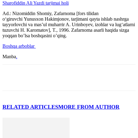
Sharofiddin Ali Yazdi tarjimai holi
Ad.: Nizomiddin Shomiy, Zafarnoma [fors tilidan
oʻgiruvchi Yunusxon Hakimjonov, tarjimani qayta ishlab nashrga
tayyorlovchi va masʼul muharrir A. Urinboyev, izohlar va lugʻatlarni
tuzuvchi H. Karomatov], T., 1996. Zafarnoma asarli haqida sizga
yoqqan bo’lsa boshqasini o’qing.
Boshqa arboblar
Manba
.
RELATED ARTICLES
MORE FROM AUTHOR