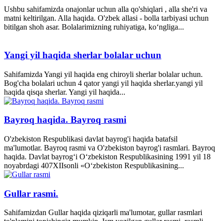
Ushbu sahifamizda onajonlar uchun alla qo'shiqlari , alla she'ri va
matni keltirilgan. Alla haqida. O'zbek allasi - bolla tarbiyasi uchun
bitilgan shoh asar. Bolalarimizning ruhiyatiga, ko‘ngliga...
Yangi yil haqida sherlar bolalar uchun
Sahifamizda Yangi yil haqida eng chiroyli sherlar bolalar uchun.
Bog'cha bolalari uchun 4 qator yangi yil haqida sherlar.yangi yil
haqida qisqa sherlar. Yangi yil haqida...
Bayroq haqida. Bayroq rasmi
O'zbekiston Respublikasi davlat bayrog'i haqida batafsil
ma'lumotlar. Bayroq rasmi va O'zbekiston bayrog'i rasmlari. Bayroq
haqida. Davlat bayrog‘i O‘zbekiston Respublikasining 1991 yil 18
noyabrdagi 407­XII­sonli «O‘zbekiston Respublikasining...
Gullar rasmi.
Sahifamizdan Gullar haqida qiziqarli ma'lumotar, gullar rasmlari