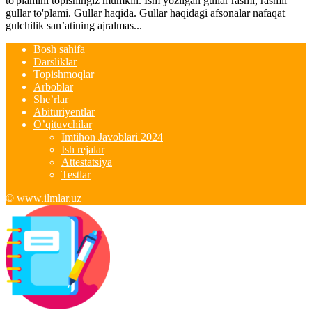
to'plamini topishingiz mumkin. Ism yozilgan gullar rasmi, rasmli
gullar to'plami. Gullar haqida. Gullar haqidagi afsonalar nafaqat
gulchilik san’atining ajralmas...
Bosh sahifa
Darsliklar
Topishmoqlar
Arboblar
She’rlar
Abituriyentlar
O’qituvchilar
Imtihon Javoblari 2024
Ish rejalar
Attestatsiya
Testlar
© www.ilmlar.uz