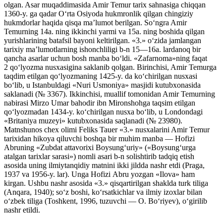
olgan. Asar muqaddimasida Amir Temur tarix sahnasiga chiqqan
1360-y. ga qadar Oʻrta Osiyoda hukmronlik qilgan chingiziy
hukmdorlar haqida qisqa maʼlumot berilgan. Soʻngra Amir
Temurning 14a. ning ikkinchi yarmi va 15a. ning boshida qilgan
yurishlarining batafsil bayoni keltirilgan. «3.» oʻzida jamlangan
tarixiy maʼlumotlarning ishonchliligi b-n 15—16a. lardanoq bir
qancha asarlar uchun bosh manba boʻldi. «Zafarnoma»ning faqat
2 qoʻlyozma nusxasigina saklanib qolgan. Birinchisi, Amir Temurga
taqdim etilgan qoʻlyozmaning 1425-y. da koʻchirilgan nusxasi
boʻlib, u Istanbuldagi «Nuri Usmoniya» masjidi kutubxonasida
saklanadi (№ 3367). Ikkinchisi, muallif tomonidan Amir Temurning
nabirasi Mirzo Umar bahodir ibn Mironshohga taqsim etilgan
qoʻlyozmadan 1434-y. koʻchirilgan nusxa boʻlib, u Londondagi
«Britaniya muzeyi» kutubxonasida saqlanadi (№ 23980).
Matnshunos chex olimi Feliks Tauer «3.» nusxalarini Amir Temur
tarixidan hikoya qiluvchi boshqa bir muhim manba — Hofizi
Abruning «Zubdat attavorixi Boysungʻuriy» («Boysungʻurga
atalgan tarixlar sarasi») nomli asari b-n solishtirib tadqiq etish
asosida uning ilmiytanqidiy matnini ikki jildda nashr etdi (Praga,
1937 va 1956-y. lar). Unga Hofizi Abru yozgan «Ilova» ham
kirgan. Ushbu nashr asosida «3.» qisqartirilgan shaklda turk tiliga
(Anqara, 1940); soʻz boshi, koʻrsatkichlar va ilmiy izoxlar bilan
oʻzbek tiliga (Toshkent, 1996, tuzuvchi — O. Boʻriyev), oʻgirilib
nashr etildi.