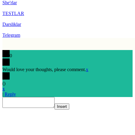
She'rlar
TESTLAR
Darsliklar
Telegram
0
Would love your thoughts, please comment.
x
(
)
x
|
Reply
Insert