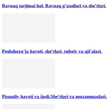
Ravnaq tarjimai hol. Ravnaq g’azallari va she’rlari.
Poshshoxo’ja hayoti, she’rlari, ruboiy va qit’alari.
Pisandiy hayoti va ijodi.She’rlari va muxammaslari.