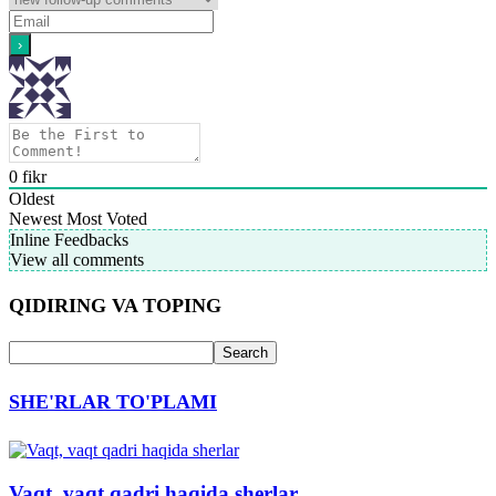
0
fikr
Oldest
Newest
Most Voted
Inline Feedbacks
View all comments
QIDIRING VA TOPING
SHE'RLAR TO'PLAMI
Vaqt, vaqt qadri haqida sherlar