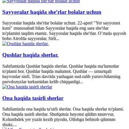
Sayyoralar haqida she’rlar bolalar uchun
Sayyoralar haqida she'rlar bolalar uchun. 22-aprel "Yer sayyorasi
kuni" munosabati bilan Sayyoralar haqida eng sara she'rlar
to'plamini taqdim etamiz. Sayyoralar haqida she'rlar. O’rtada quyosh
bobo Atrofda sayyoralar, Sirli...
Qushlar haqida sherlar.
Sahifamizda Qushlar haqida sherlar. Qushlar haqida ma'lumotlar
to'plami bor. Qushlar haqida malumot. Qushlar — umurtqali
hayvonlar sinfi. Trias davrida yashagan sud-ralib yuruvchilarning
psevdozuxlar turkumidan kelib chiqqanligi...
Ona haqida tasirli sherlar
Sahifamizda ona haqida ta'sirli sherlar. Ona haqida sherlar to'plami.
Ona haqida tasirli sherlar. Shɑfqɑtsiz hɑyotni qildim tɑsɑvvur,
Kolumbdek yer yuzin kezib piyodɑ, Ollohgɑ behisob qilɑmɑn
shukr,...