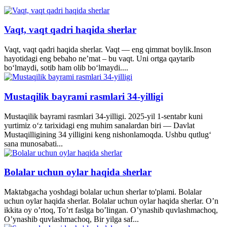
Vaqt, vaqt qadri haqida sherlar
Vaqt, vaqt qadri haqida sherlar. Vaqt — eng qimmat boylik.Inson
hayotidagi eng bebaho ne’mat – bu vaqt. Uni ortga qaytarib
bo‘lmaydi, sotib ham olib bo‘lmaydi....
Mustaqilik bayrami rasmlari 34-yilligi
Mustaqilik bayrami rasmlari 34-yilligi. 2025-yil 1-sentabr kuni
yurtimiz o‘z tarixidagi eng muhim sanalardan biri — Davlat
Mustaqilligining 34 yilligini keng nishonlamoqda. Ushbu qutlug‘
sana munosabati...
Bolalar uchun oylar haqida sherlar
Maktabgacha yoshdagi bolalar uchun sherlar to'plami. Bolalar
uchun oylar haqida sherlar. Bolalar uchun oylar haqida sherlar. O’n
ikkita oy o’rtoq, To’rt faslga bo’lingan. O’ynashib quvlashmachoq,
O’ynashib quvlashmachoq, Bir yilga saf...