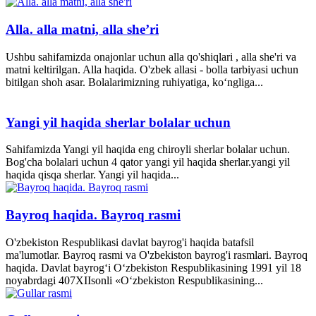
Alla. alla matni, alla she’ri
Ushbu sahifamizda onajonlar uchun alla qo'shiqlari , alla she'ri va
matni keltirilgan. Alla haqida. O'zbek allasi - bolla tarbiyasi uchun
bitilgan shoh asar. Bolalarimizning ruhiyatiga, ko‘ngliga...
Yangi yil haqida sherlar bolalar uchun
Sahifamizda Yangi yil haqida eng chiroyli sherlar bolalar uchun.
Bog'cha bolalari uchun 4 qator yangi yil haqida sherlar.yangi yil
haqida qisqa sherlar. Yangi yil haqida...
Bayroq haqida. Bayroq rasmi
O'zbekiston Respublikasi davlat bayrog'i haqida batafsil
ma'lumotlar. Bayroq rasmi va O'zbekiston bayrog'i rasmlari. Bayroq
haqida. Davlat bayrog‘i O‘zbekiston Respublikasining 1991 yil 18
noyabrdagi 407­XII­sonli «O‘zbekiston Respublikasining...