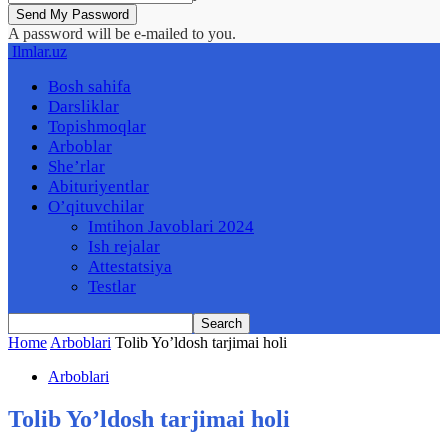
A password will be e-mailed to you.
Ilmlar.uz
Bosh sahifa
Darsliklar
Topishmoqlar
Arboblar
She’rlar
Abituriyentlar
O’qituvchilar
Imtihon Javoblari 2024
Ish rejalar
Attestatsiya
Testlar
Home
Arboblari
Tolib Yo’ldosh tarjimai holi
Arboblari
Tolib Yo’ldosh tarjimai holi