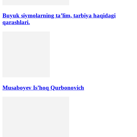
Buyuk siymolarning ta’lim, tarbiya haqidagi
qarashlari.
Musaboyev Is’hoq Qurbonovich