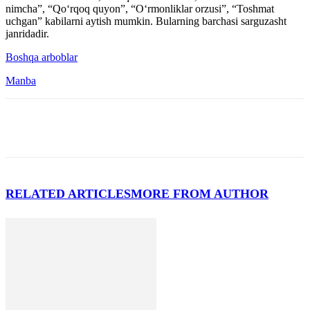
nimcha”, “Qo‘rqoq quyon”, “O‘rmonliklar orzusi”, “Toshmat
uchgan” kabilarni aytish mumkin. Bularning barchasi sarguzasht
janridadir.
Boshqa arboblar
Manba
RELATED ARTICLES
MORE FROM AUTHOR