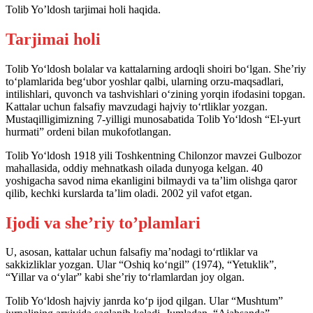
Tolib Yo’ldosh tarjimai holi haqida.
Tarjimai holi
Tolib Yo‘ldosh bolalar va kattalarning ardoqli shoiri bo‘lgan. She’riy
to‘plamlarida beg‘ubor yoshlar qalbi, ularning orzu-maqsadlari,
intilishlari, quvonch va tashvishlari o‘zining yorqin ifodasini topgan.
Kattalar uchun falsafiy mavzudagi hajviy to‘rtliklar yozgan.
Mustaqilligimizning 7-yilligi munosabatida Tolib Yo‘ldosh “El-yurt
hurmati” ordeni bilan mukofotlangan.
Tolib Yo‘ldosh 1918 yili Toshkentning Chilonzor mavzei Gulbozor
mahallasida, oddiy mehnatkash oilada dunyoga kelgan. 40
yoshigacha savod nima ekanligini bilmaydi va ta’lim olishga qaror
qilib, kechki kurslarda ta’lim oladi. 2002 yil vafot etgan.
Ijodi va she’riy to’plamlari
U, asosan, kattalar uchun falsafiy ma’nodagi to‘rtliklar va
sakkizliklar yozgan. Ular “Oshiq ko‘ngil” (1974), “Yetuklik”,
“Yillar va o‘ylar” kabi she’riy to‘rlamlardan joy olgan.
Tolib Yo‘ldosh hajviy janrda ko‘p ijod qilgan. Ular “Mushtum”