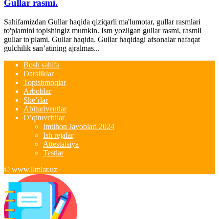
Gullar rasmi.
Sahifamizdan Gullar haqida qiziqarli ma'lumotar, gullar rasmlari
to'plamini topishingiz mumkin. Ism yozilgan gullar rasmi, rasmli
gullar to'plami. Gullar haqida. Gullar haqidagi afsonalar nafaqat
gulchilik san’atining ajralmas...
Bosh sahifa
Darsliklar
Topishmoqlar
Arboblar
She’rlar
Abituriyentlar
O’qituvchilar
Imtihon Javoblari 2024
Ish rejalar
Attestatsiya
Testlar
© www.ilmlar.uz