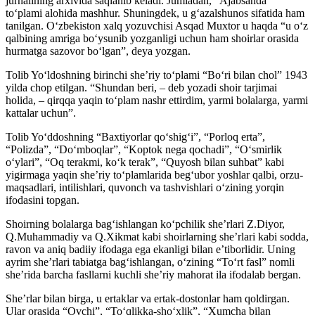
jurnalining arxivida saqlanib keladi. Jumladan, “Ajabsanda”
to‘plami alohida mashhur. Shuningdek, u g‘azalshunos sifatida ham
tanilgan. O‘zbekiston xalq yozuvchisi Asqad Muxtor u haqda “u o‘z
qalbining amriga bo‘ysunib yozganligi uchun ham shoirlar orasida
hurmatga sazovor bo‘lgan”, deya yozgan.
Tolib Yo‘ldoshning birinchi she’riy to‘plami “Bo‘ri bilan chol” 1943
yilda chop etilgan. “Shundan beri, – deb yozadi shoir tarjimai
holida, – qirqqa yaqin to‘plam nashr ettirdim, yarmi bolalarga, yarmi
kattalar uchun”.
Tolib Yo‘ddoshning “Baxtiyorlar qo‘shig‘i”, “Porloq erta”,
“Polizda”, “Do‘mboqlar”, “Koptok nega qochadi”, “O‘smirlik
o‘ylari”, “Oq terakmi, ko‘k terak”, “Quyosh bilan suhbat” kabi
yigirmaga yaqin she’riy to‘plamlarida beg‘ubor yoshlar qalbi, orzu-
maqsadlari, intilishlari, quvonch va tashvishlari o‘zining yorqin
ifodasini topgan.
Shoirning bolalarga bag‘ishlangan ko‘pchilik she’rlari Z.Diyor,
Q.Muhammadiy va Q.Xikmat kabi shoirlarning she’rlari kabi sodda,
ravon va aniq badiiy ifodaga ega ekanligi bilan e’tiborlidir. Uning
ayrim she’rlari tabiatga bag‘ishlangan, o‘zining “To‘rt fasl” nomli
she’rida barcha fasllarni kuchli she’riy mahorat ila ifodalab bergan.
She’rlar bilan birga, u ertaklar va ertak-dostonlar ham qoldirgan.
Ular orasida “Ovchi”, “To‘qlikka-sho‘xlik”, “Xumcha bilan