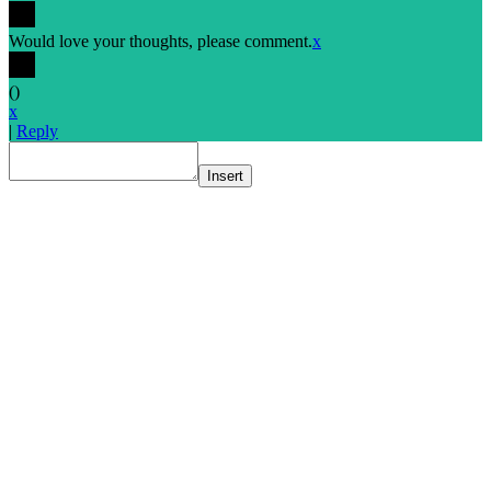
Would love your thoughts, please comment.
x
(
)
x
|
Reply
Insert