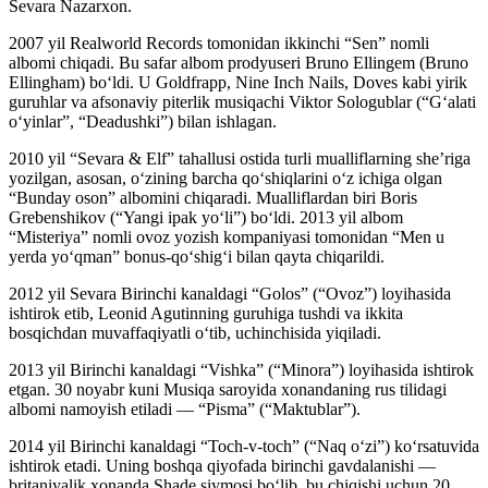
Sevara Nazarxon.
2007 yil Realworld Records tomonidan ikkinchi “Sen” nomli
albomi chiqadi. Bu safar albom prodyuseri Bruno Ellingem (Bruno
Ellingham) bo‘ldi. U Goldfrapp, Nine Inch Nails, Doves kabi yirik
guruhlar va afsonaviy piterlik musiqachi Viktor Sologublar (“G‘alati
o‘yinlar”, “Deadushki”) bilan ishlagan.
2010 yil “Sevara & Elf” tahallusi ostida turli mualliflarning she’riga
yozilgan, asosan, o‘zining barcha qo‘shiqlarini o‘z ichiga olgan
“Bunday oson” albomini chiqaradi. Mualliflardan biri Boris
Grebenshikov (“Yangi ipak yo‘li”) bo‘ldi. 2013 yil albom
“Misteriya” nomli ovoz yozish kompaniyasi tomonidan “Men u
yerda yo‘qman” bonus-qo‘shig‘i bilan qayta chiqarildi.
2012 yil Sevara Birinchi kanaldagi “Golos” (“Ovoz”) loyihasida
ishtirok etib, Leonid Agutinning guruhiga tushdi va ikkita
bosqichdan muvaffaqiyatli o‘tib, uchinchisida yiqiladi.
2013 yil Birinchi kanaldagi “Vishka” (“Minora”) loyihasida ishtirok
etgan. 30 noyabr kuni Musiqa saroyida xonandaning rus tilidagi
albomi namoyish etiladi — “Pisma” (“Maktublar”).
2014 yil Birinchi kanaldagi “Toch-v-toch” (“Naq o‘zi”) ko‘rsatuvida
ishtirok etadi. Uning boshqa qiyofada birinchi gavdalanishi —
britaniyalik xonanda Shade siymosi bo‘lib, bu chiqishi uchun 20