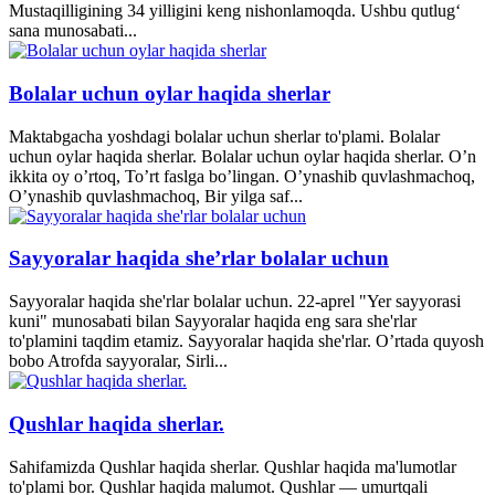
Mustaqilligining 34 yilligini keng nishonlamoqda. Ushbu qutlug‘
sana munosabati...
Bolalar uchun oylar haqida sherlar
Maktabgacha yoshdagi bolalar uchun sherlar to'plami. Bolalar
uchun oylar haqida sherlar. Bolalar uchun oylar haqida sherlar. O’n
ikkita oy o’rtoq, To’rt faslga bo’lingan. O’ynashib quvlashmachoq,
O’ynashib quvlashmachoq, Bir yilga saf...
Sayyoralar haqida she’rlar bolalar uchun
Sayyoralar haqida she'rlar bolalar uchun. 22-aprel "Yer sayyorasi
kuni" munosabati bilan Sayyoralar haqida eng sara she'rlar
to'plamini taqdim etamiz. Sayyoralar haqida she'rlar. O’rtada quyosh
bobo Atrofda sayyoralar, Sirli...
Qushlar haqida sherlar.
Sahifamizda Qushlar haqida sherlar. Qushlar haqida ma'lumotlar
to'plami bor. Qushlar haqida malumot. Qushlar — umurtqali