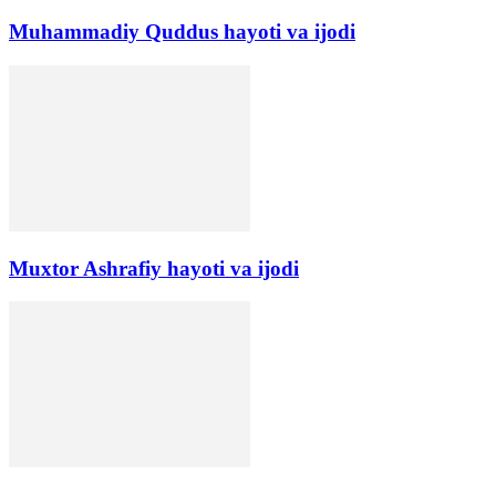
Muhammadiy Quddus hayoti va ijodi
Muxtor Ashrafiy hayoti va ijodi