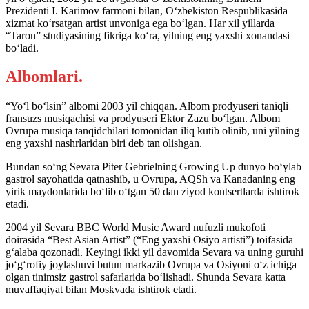
Prezidenti I. Karimov farmoni bilan, O‘zbekiston Respublikasida
xizmat ko‘rsatgan artist unvoniga ega bo‘lgan. Har xil yillarda
“Taron” studiyasining fikriga ko‘ra, yilning eng yaxshi xonandasi
bo‘ladi.
Albomlari.
“Yo‘l bo‘lsin” albomi 2003 yil chiqqan. Albom prodyuseri taniqli
fransuzs musiqachisi va prodyuseri Ektor Zazu bo‘lgan. Albom
Ovrupa musiqa tanqidchilari tomonidan iliq kutib olinib, uni yilning
eng yaxshi nashrlaridan biri deb tan olishgan.
Bundan so‘ng Sevara Piter Gebrielning Growing Up dunyo bo‘ylab
gastrol sayohatida qatnashib, u Ovrupa, AQSh va Kanadaning eng
yirik maydonlarida bo‘lib o‘tgan 50 dan ziyod kontsertlarda ishtirok
etadi.
2004 yil Sevara BBC World Music Award nufuzli mukofoti
doirasida “Best Asian Artist” (“Eng yaxshi Osiyo artisti”) toifasida
g‘alaba qozоnadi. Keyingi ikki yil davomida Sevara va uning guruhi
jo‘g‘rofiy joylashuvi butun markazib Ovrupa va Osiyoni o‘z ichiga
olgan tinimsiz gastrol safarlarida bo‘lishadi. Shunda Sevara katta
muvaffaqiyat bilan Moskvada ishtirok etadi.