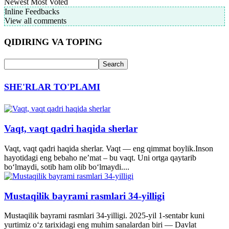
Newest
Most Voted
Inline Feedbacks
View all comments
QIDIRING VA TOPING
SHE'RLAR TO'PLAMI
Vaqt, vaqt qadri haqida sherlar
Vaqt, vaqt qadri haqida sherlar. Vaqt — eng qimmat boylik.Inson
hayotidagi eng bebaho ne’mat – bu vaqt. Uni ortga qaytarib
bo‘lmaydi, sotib ham olib bo‘lmaydi....
Mustaqilik bayrami rasmlari 34-yilligi
Mustaqilik bayrami rasmlari 34-yilligi. 2025-yil 1-sentabr kuni
yurtimiz o‘z tarixidagi eng muhim sanalardan biri — Davlat