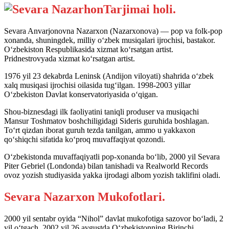
Tarjimai holi.
Sevara Anvarjonovna Nazarxon (Nazarxonova) — pop va folk-pop
xonanda, shuningdek, milliy o‘zbek musiqalari ijrochisi, bastakor.
O‘zbekiston Respublikasida xizmat ko‘rsatgan artist.
Pridnestrovyada xizmat ko‘rsatgan artist.
1976 yil 23 dekabrda Leninsk (Andijon viloyati) shahrida o‘zbek
xalq musiqasi ijrochisi oilasida tug‘ilgan. 1998-2003 yillar
O‘zbekiston Davlat konservatoriyasida o‘qigan.
Shou-biznesdagi ilk faoliyatini taniqli produser va musiqachi
Mansur Toshmatov boshchiligidagi Sideris guruhida boshlagan.
To‘rt qizdan iborat guruh tezda tanilgan, ammo u yakkaxon
qo‘shiqchi sifatida ko‘proq muvaffaqiyat qozondi.
O‘zbekistonda muvaffaqiyatli pop-xonanda bo‘lib, 2000 yil Sevara
Piter Gebriel (Londonda) bilan tanishadi va Realworld Records
ovoz yozish studiyasida yakka ijrodagi albom yozish taklifini oladi.
Sevara Nazarxon Mukofotlari.
2000 yil sentabr oyida “Nihol” davlat mukofotiga sazovor bo‘ladi, 2
yil o‘tgach, 2002 yil 26 avgustda O‘zbekistonning Birinchi