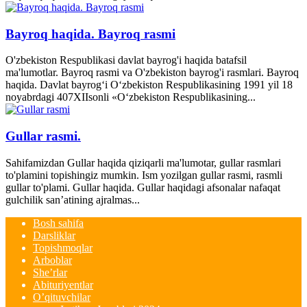
Bayroq haqida. Bayroq rasmi
O'zbekiston Respublikasi davlat bayrog'i haqida batafsil
ma'lumotlar. Bayroq rasmi va O'zbekiston bayrog'i rasmlari. Bayroq
haqida. Davlat bayrog‘i O‘zbekiston Respublikasining 1991 yil 18
noyabrdagi 407­XII­sonli «O‘zbekiston Respublikasining...
Gullar rasmi.
Sahifamizdan Gullar haqida qiziqarli ma'lumotar, gullar rasmlari
to'plamini topishingiz mumkin. Ism yozilgan gullar rasmi, rasmli
gullar to'plami. Gullar haqida. Gullar haqidagi afsonalar nafaqat
gulchilik san’atining ajralmas...
Bosh sahifa
Darsliklar
Topishmoqlar
Arboblar
She’rlar
Abituriyentlar
O’qituvchilar