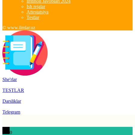
Imtihon Javoblari 2024
Ish rejalar
Attestatsiya
Testlar
© www.ilmlar.uz
She'rlar
TESTLAR
Darsliklar
Telegram
0