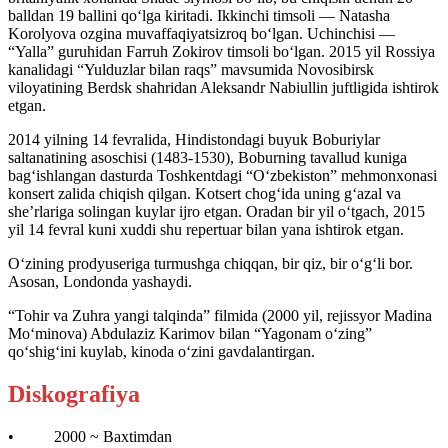
balldan 19 ballini qo‘lga kiritadi. Ikkinchi timsoli — Natasha
Korolyova ozgina muvaffaqiyatsizroq bo‘lgan. Uchinchisi —
“Yalla” guruhidan Farruh Zokirov timsoli bo‘lgan. 2015 yil Rossiya
kanalidagi “Yulduzlar bilan raqs” mavsumida Novosibirsk
viloyatining Berdsk shahridan Aleksandr Nabiullin juftligida ishtirok
etgan.
2014 yilning 14 fevralida, Hindistondagi buyuk Boburiylar
saltanatining asoschisi (1483-1530), Boburning tavallud kuniga
bag‘ishlangan dasturda Toshkentdagi “O‘zbekiston” mehmonxonasi
konsert zalida chiqish qilgan. Kotsert chog‘ida uning g‘azal va
she’rlariga solingan kuylar ijro etgan. Oradan bir yil o‘tgach, 2015
yil 14 fevral kuni xuddi shu repertuar bilan yana ishtirok etgan.
O‘zining prodyuseriga turmushga chiqqan, bir qiz, bir o‘g‘li bor.
Asosan, Londonda yashaydi.
“Tohir va Zuhra yangi talqinda” filmida (2000 yil, rejissyor Madina
Mo‘minova) Abdulaziz Karimov bilan “Yagonam o‘zing”
qo‘shig‘ini kuylab, kinoda o‘zini gavdalantirgan.
Diskografiya
• 2000 ~ Baxtimdan