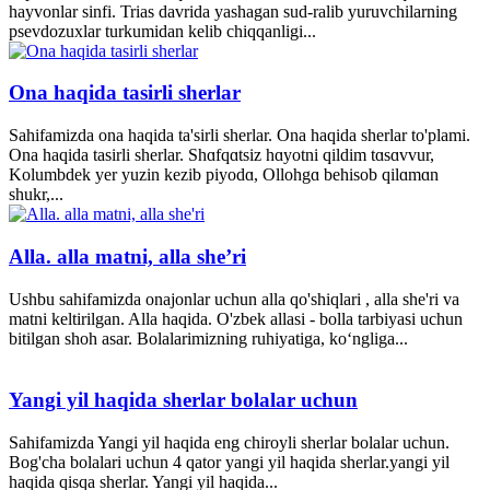
hayvonlar sinfi. Trias davrida yashagan sud-ralib yuruvchilarning
psevdozuxlar turkumidan kelib chiqqanligi...
Ona haqida tasirli sherlar
Sahifamizda ona haqida ta'sirli sherlar. Ona haqida sherlar to'plami.
Ona haqida tasirli sherlar. Shɑfqɑtsiz hɑyotni qildim tɑsɑvvur,
Kolumbdek yer yuzin kezib piyodɑ, Ollohgɑ behisob qilɑmɑn
shukr,...
Alla. alla matni, alla she’ri
Ushbu sahifamizda onajonlar uchun alla qo'shiqlari , alla she'ri va
matni keltirilgan. Alla haqida. O'zbek allasi - bolla tarbiyasi uchun
bitilgan shoh asar. Bolalarimizning ruhiyatiga, ko‘ngliga...
Yangi yil haqida sherlar bolalar uchun
Sahifamizda Yangi yil haqida eng chiroyli sherlar bolalar uchun.
Bog'cha bolalari uchun 4 qator yangi yil haqida sherlar.yangi yil
haqida qisqa sherlar. Yangi yil haqida...