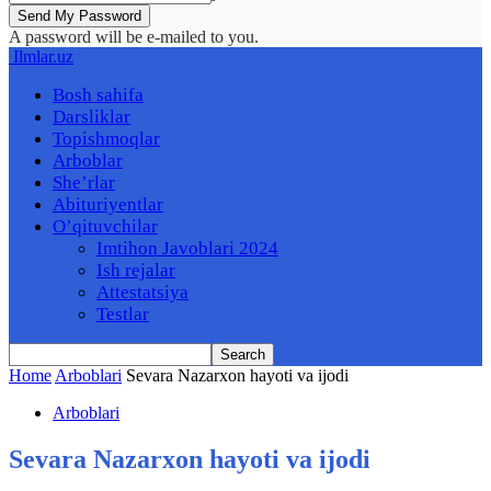
A password will be e-mailed to you.
Ilmlar.uz
Bosh sahifa
Darsliklar
Topishmoqlar
Arboblar
She’rlar
Abituriyentlar
O’qituvchilar
Imtihon Javoblari 2024
Ish rejalar
Attestatsiya
Testlar
Home
Arboblari
Sevara Nazarxon hayoti va ijodi
Arboblari
Sevara Nazarxon hayoti va ijodi