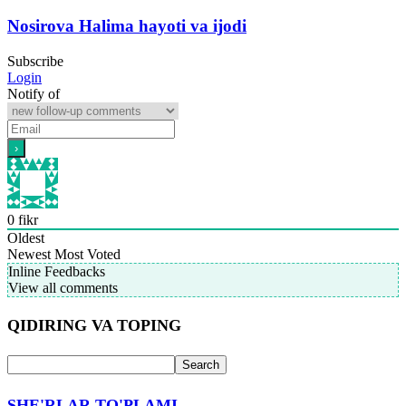
Nosirova Halima hayoti va ijodi
Subscribe
Login
Notify of
0
fikr
Oldest
Newest
Most Voted
Inline Feedbacks
View all comments
QIDIRING VA TOPING
SHE'RLAR TO'PLAMI