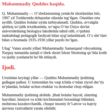
Muhammadiy Quddus haqida.
Q. Muhammadiy — O‘zbekistonning yetakchi shoirlaridan biri,
1907 yil Toshkentda dehqonlar oilasida tug‘ilgan. Otasidan erta
ayrilib, Quddus bolalar uyida tarbiyalanadi. Quddus, avvalgila
qishloq xo‘jalik texnikumida, so‘ngra O‘rta Osiyo davlat
universitetining biologiya fakultetida tahsil olib, o‘qishini
maktabdagi pedagogik faoliyati bilan uyg‘unlashtiradi. O‘z she’rlari
bilan u bosmada 1935-1936 yillar paydo bo‘lgan.
Ulug‘ Vatan urushi yillari Muhammadiy Samarqand viloyatining
Narpay tumanida taniqli o‘zbek shoiri Islom Shoirning qo‘lida kotib
va ijodiy yordamchi bo‘lib ishlaydi.
Ijodi.
Urushdan keyingi yillar — Quddus Muhammadiy ijodining
gullagan pallasi. U tomonidan bu vaqt ichida o‘ndan ziyod she’riy
to‘plamlar, bolalar uchun ertaklar va dostonlar chop etilgan.
Muhammadiy ijodining alohida jihati bolalar hayoti, ularning
hayollari, hissiyot va ichki kechinmalari borasidagi bilimlari,
mohirona kuzatuvchanlik, chuqur insoniy fe’l-atvor va hajviy
quvnoq vaziyatlarni yarata olishdir.