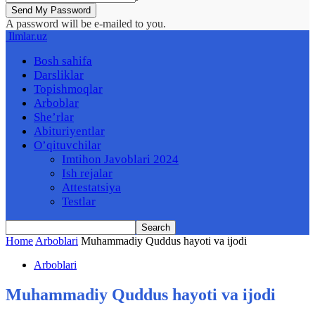
A password will be e-mailed to you.
Ilmlar.uz
Bosh sahifa
Darsliklar
Topishmoqlar
Arboblar
She’rlar
Abituriyentlar
O’qituvchilar
Imtihon Javoblari 2024
Ish rejalar
Attestatsiya
Testlar
Home
Arboblari
Muhammadiy Quddus hayoti va ijodi
Arboblari
Muhammadiy Quddus hayoti va ijodi