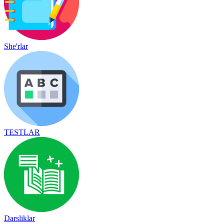
She'rlar
TESTLAR
Darsliklar