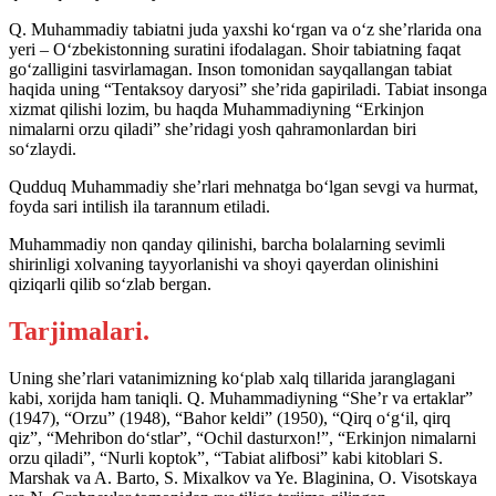
Q. Muhammadiy tabiatni juda yaxshi ko‘rgan va o‘z she’rlarida ona
yeri – O‘zbekistonning suratini ifodalagan. Shoir tabiatning faqat
go‘zalligini tasvirlamagan. Inson tomonidan sayqallangan tabiat
haqida uning “Tentaksoy daryosi” she’rida gapiriladi. Tabiat insonga
xizmat qilishi lozim, bu haqda Muhammadiyning “Erkinjon
nimalarni orzu qiladi” she’ridagi yosh qahramonlardan biri
so‘zlaydi.
Qudduq Muhammadiy she’rlari mehnatga bo‘lgan sevgi va hurmat,
foyda sari intilish ila tarannum etiladi.
Muhammadiy non qanday qilinishi, barcha bolalarning sevimli
shirinligi xolvaning tayyorlanishi va shoyi qayerdan olinishini
qiziqarli qilib so‘zlab bergan.
Tarjimalari.
Uning she’rlari vatanimizning ko‘plab xalq tillarida jaranglagani
kabi, xorijda ham taniqli. Q. Muhammadiyning “She’r va ertaklar”
(1947), “Orzu” (1948), “Bahor keldi” (1950), “Qirq o‘g‘il, qirq
qiz”, “Mehribon do‘stlar”, “Ochil dasturxon!”, “Erkinjon nimalarni
orzu qiladi”, “Nurli koptok”, “Tabiat alifbosi” kabi kitoblari S.
Marshak va A. Barto, S. Mixalkov va Ye. Blaginina, O. Visotskaya