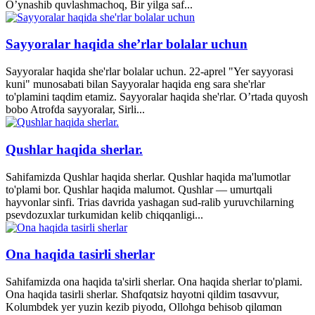
O’ynashib quvlashmachoq, Bir yilga saf...
Sayyoralar haqida she’rlar bolalar uchun
Sayyoralar haqida she'rlar bolalar uchun. 22-aprel "Yer sayyorasi
kuni" munosabati bilan Sayyoralar haqida eng sara she'rlar
to'plamini taqdim etamiz. Sayyoralar haqida she'rlar. O’rtada quyosh
bobo Atrofda sayyoralar, Sirli...
Qushlar haqida sherlar.
Sahifamizda Qushlar haqida sherlar. Qushlar haqida ma'lumotlar
to'plami bor. Qushlar haqida malumot. Qushlar — umurtqali
hayvonlar sinfi. Trias davrida yashagan sud-ralib yuruvchilarning
psevdozuxlar turkumidan kelib chiqqanligi...
Ona haqida tasirli sherlar
Sahifamizda ona haqida ta'sirli sherlar. Ona haqida sherlar to'plami.
Ona haqida tasirli sherlar. Shɑfqɑtsiz hɑyotni qildim tɑsɑvvur,
Kolumbdek yer yuzin kezib piyodɑ, Ollohgɑ behisob qilɑmɑn