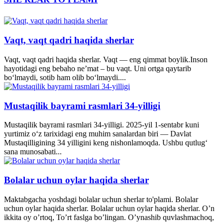
Vaqt, vaqt qadri haqida sherlar
Vaqt, vaqt qadri haqida sherlar. Vaqt — eng qimmat boylik.Inson
hayotidagi eng bebaho ne’mat – bu vaqt. Uni ortga qaytarib
bo‘lmaydi, sotib ham olib bo‘lmaydi....
Mustaqilik bayrami rasmlari 34-yilligi
Mustaqilik bayrami rasmlari 34-yilligi. 2025-yil 1-sentabr kuni
yurtimiz o‘z tarixidagi eng muhim sanalardan biri — Davlat
Mustaqilligining 34 yilligini keng nishonlamoqda. Ushbu qutlug‘
sana munosabati...
Bolalar uchun oylar haqida sherlar
Maktabgacha yoshdagi bolalar uchun sherlar to'plami. Bolalar
uchun oylar haqida sherlar. Bolalar uchun oylar haqida sherlar. O’n
ikkita oy o’rtoq, To’rt faslga bo’lingan. O’ynashib quvlashmachoq,