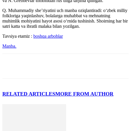
va N. Grebnevlar tomonidan rus tiliga tarjima qilingan.
Q. Muhammadiy she’riyatini uch manba oziqlantiradi: o‘zbek milliy
folkloriga yaqinlashuv, bolalarga muhabbat va mehnatning
muhimlik mohiyatini hayot asosi o‘rnida tushinish. Shoirning har bir
satri katta va ibratli malaka bilan yozilgan.
Tavsiya etamiz :
boshqa arboblar
Manba.
RELATED ARTICLES
MORE FROM AUTHOR