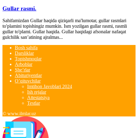
Gullar rasmi.
Sahifamizdan Gullar haqida qiziqarli ma'lumotar, gullar rasmlari
to'plamini topishingiz mumkin. Ism yozilgan gullar rasmi, rasmli
gullar to'plami. Gullar haqida. Gullar haqidagi afsonalar nafaqat
gulchilik san’atining ajralmas...
Bosh sahifa
Darsliklar
Topishmoqlar
Arboblar
She’rlar
Abituriyentlar
O’qituvchilar
Imtihon Javoblari 2024
Ish rejalar
Attestatsiya
Testlar
© www.ilmlar.uz