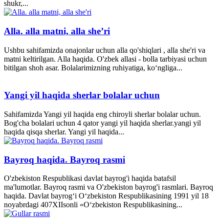
shukr,...
Alla. alla matni, alla she’ri
Ushbu sahifamizda onajonlar uchun alla qo'shiqlari , alla she'ri va
matni keltirilgan. Alla haqida. O'zbek allasi - bolla tarbiyasi uchun
bitilgan shoh asar. Bolalarimizning ruhiyatiga, ko‘ngliga...
Yangi yil haqida sherlar bolalar uchun
Sahifamizda Yangi yil haqida eng chiroyli sherlar bolalar uchun.
Bog'cha bolalari uchun 4 qator yangi yil haqida sherlar.yangi yil
haqida qisqa sherlar. Yangi yil haqida...
Bayroq haqida. Bayroq rasmi
O'zbekiston Respublikasi davlat bayrog'i haqida batafsil
ma'lumotlar. Bayroq rasmi va O'zbekiston bayrog'i rasmlari. Bayroq
haqida. Davlat bayrog‘i O‘zbekiston Respublikasining 1991 yil 18
noyabrdagi 407­XII­sonli «O‘zbekiston Respublikasining...