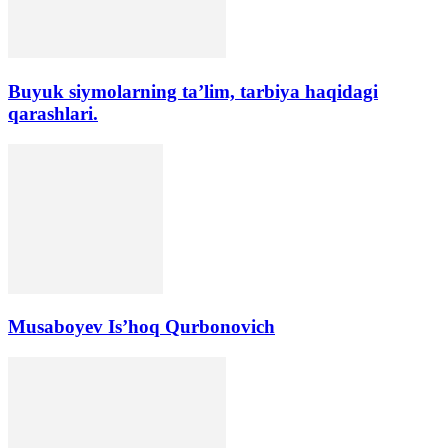
Buyuk siymolarning ta’lim, tarbiya haqidagi
qarashlari.
Musaboyev Is’hoq Qurbonovich