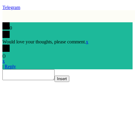
Telegram
0
Would love your thoughts, please comment.
x
(
)
x
|
Reply
Insert