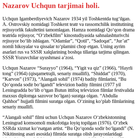
Nazarov Uchqun tarjimai holi.
Uchqun Igamberdiyevich Nazarov 1934 yil Toshkentda tug‘ilgan.
A. Ostrovskiy nomidagi Toshkent teatr va rassomchilik institutining
rejissyorlik fakultetini tamomlagan. Hamza nomidagi Qo‘qon drama
teatrida rejissyor, “O‘zbekfilm” kinostudiyasida sahnalashturivchi
rejissyor bo‘lib ishlagan. “Odamlar”, “Qotil”, “Sadoqat”, “Jur’at”
nomli hikoyalar va qissalar to‘plamini chop etgan. Uning ayrim
asarlari rus va SSSR xalqlarining boshqa tillariga tarjima qilingan.
SSSR Yozuvchilar uyushmasi a’zosi.
Uchqun Nazarov “Surayyo” (1964), “Yigit va qiz” (1966), “Hayrli
tong” (1964) (qisqametrajli, senariy muallifi), “Shiddat” (1970),
“Karvon” (1973), “Alangali sohil” (1974) badiiy filmlarini, “Bu
Qo‘qonda sodir bo‘lgandi” televizion badiiy filmini (1977 yil
Leningradda bo‘lib o‘tgan Butun ittifoq televizion filmlar festivalida
maxsus diplomga sazovor bo‘lgan) suratga olgan. “Abdulla
Qahhor” hujjatli filmini suratga olgan. O‘zining ko‘plab filmlarining
senariy muallifi.
“Alangali sohil” filmi uchun Uchqun Nazarov O‘zbekistonning
Leningrad komsomoli mukofotiga loyiq topilgan (1976). O‘zbek
SSRda xizmat ko‘rsatgan artist. “Bu Qo‘qonda sodir bo‘lgandi” (N.
Nikitinning asari asosida) filmida suratga olish jarayonlaridagi