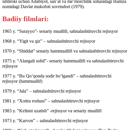
ishtiroki uchun Adabiyot, san’at va me’morchilik sohasidagi Hamza
nomidagi Davlat mukofoti sovrindori (1979).
Badiiy filmlari:
1965 y. “Surayyo”- senariy muallifi, sahnalashtiruvchi rejissyor
1968 y. “Yigit va qiz” – sahnalashtiruvchi rejissyor
1970 y. “Shiddat” senariy hammuallifi va sahnalashtiruvchi rejissyor
1975 y. “Alangali sohil”- senariy hammuallifi va sahnalashtiruvchi
rejissyor
1977 y. “Bu Qo‘qonda sodir bo‘lgandi” – sahnalashtiruvchi
rejissyor (hammuallif)
1979 y. “Jala” – sahnalashtiruvchi rejissyor
1981 y. “Xotira roshasi” – sahnalashtiruvchi rejissyor
1983 y. “Kelinni uzatish” -rejissyor va senariy muallifi
1973 y. “Karvon” – sahnalashtiruvchi rejissyor