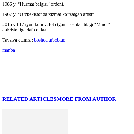
1986 y. “Hurmat belgisi” ordeni.
1967 y. “O‘zbekistonda xizmat ko‘rsatgan artist”
2016 yil 17 iyun kuni vafot etgan. Toshkentdagi “Minor”
qabristoniga dafn etilgan.
Tavsiya etamiz :
boshqa arboblar.
manba
RELATED ARTICLES
MORE FROM AUTHOR