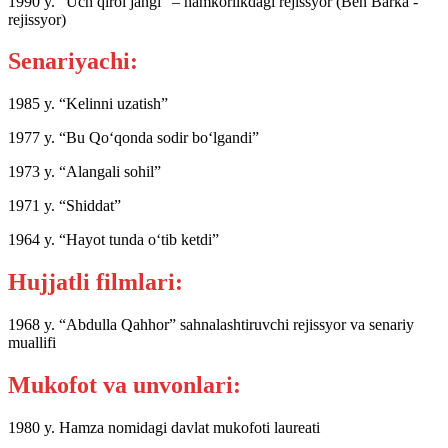
1990 y. “Uch qirol jangi” – hamkorlikdagi rejissyor (Ben Barka -
rejissyor)
Senariyachi:
1985 y. “Kelinni uzatish”
1977 y. “Bu Qo‘qonda sodir bo‘lgandi”
1973 y. “Alangali sohil”
1971 y. “Shiddat”
1964 y. “Hayot tunda o‘tib ketdi”
Hujjatli filmlari:
1968 y. “Abdulla Qahhor” sahnalashtiruvchi rejissyor va senariy
muallifi
Mukofot va unvonlari:
1980 y. Hamza nomidagi davlat mukofoti laureati