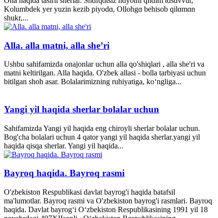
Ona haqida tasirli sherlar. Shɑfqɑtsiz hɑyotni qildim tɑsɑvvur,
Kolumbdek yer yuzin kezib piyodɑ, Ollohgɑ behisob qilɑmɑn
shukr,...
Alla. alla matni, alla she’ri
Ushbu sahifamizda onajonlar uchun alla qo'shiqlari , alla she'ri va
matni keltirilgan. Alla haqida. O'zbek allasi - bolla tarbiyasi uchun
bitilgan shoh asar. Bolalarimizning ruhiyatiga, ko‘ngliga...
Yangi yil haqida sherlar bolalar uchun
Sahifamizda Yangi yil haqida eng chiroyli sherlar bolalar uchun.
Bog'cha bolalari uchun 4 qator yangi yil haqida sherlar.yangi yil
haqida qisqa sherlar. Yangi yil haqida...
Bayroq haqida. Bayroq rasmi
O'zbekiston Respublikasi davlat bayrog'i haqida batafsil
ma'lumotlar. Bayroq rasmi va O'zbekiston bayrog'i rasmlari. Bayroq
haqida. Davlat bayrog‘i O‘zbekiston Respublikasining 1991 yil 18