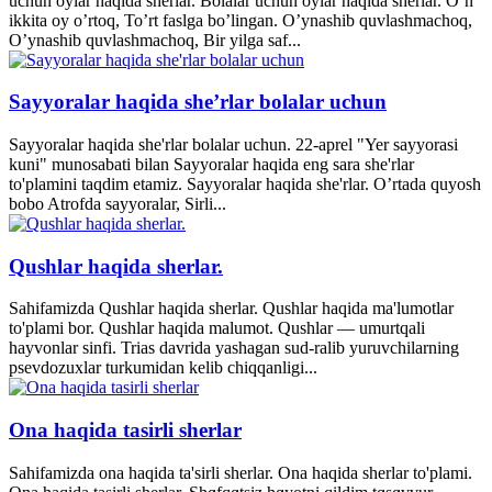
uchun oylar haqida sherlar. Bolalar uchun oylar haqida sherlar. O’n
ikkita oy o’rtoq, To’rt faslga bo’lingan. O’ynashib quvlashmachoq,
O’ynashib quvlashmachoq, Bir yilga saf...
Sayyoralar haqida she’rlar bolalar uchun
Sayyoralar haqida she'rlar bolalar uchun. 22-aprel "Yer sayyorasi
kuni" munosabati bilan Sayyoralar haqida eng sara she'rlar
to'plamini taqdim etamiz. Sayyoralar haqida she'rlar. O’rtada quyosh
bobo Atrofda sayyoralar, Sirli...
Qushlar haqida sherlar.
Sahifamizda Qushlar haqida sherlar. Qushlar haqida ma'lumotlar
to'plami bor. Qushlar haqida malumot. Qushlar — umurtqali
hayvonlar sinfi. Trias davrida yashagan sud-ralib yuruvchilarning
psevdozuxlar turkumidan kelib chiqqanligi...
Ona haqida tasirli sherlar
Sahifamizda ona haqida ta'sirli sherlar. Ona haqida sherlar to'plami.