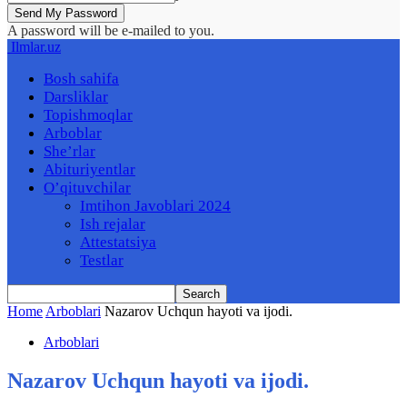
A password will be e-mailed to you.
Ilmlar.uz
Bosh sahifa
Darsliklar
Topishmoqlar
Arboblar
She’rlar
Abituriyentlar
O’qituvchilar
Imtihon Javoblari 2024
Ish rejalar
Attestatsiya
Testlar
Home
Arboblari
Nazarov Uchqun hayoti va ijodi.
Arboblari
Nazarov Uchqun hayoti va ijodi.