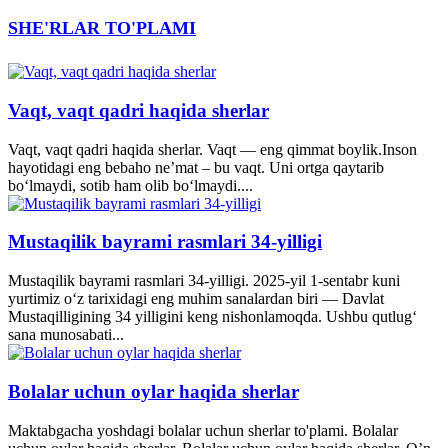
SHE'RLAR TO'PLAMI
Vaqt, vaqt qadri haqida sherlar
Vaqt, vaqt qadri haqida sherlar. Vaqt — eng qimmat boylik.Inson
hayotidagi eng bebaho ne’mat – bu vaqt. Uni ortga qaytarib
bo‘lmaydi, sotib ham olib bo‘lmaydi....
Mustaqilik bayrami rasmlari 34-yilligi
Mustaqilik bayrami rasmlari 34-yilligi. 2025-yil 1-sentabr kuni
yurtimiz o‘z tarixidagi eng muhim sanalardan biri — Davlat
Mustaqilligining 34 yilligini keng nishonlamoqda. Ushbu qutlug‘
sana munosabati...
Bolalar uchun oylar haqida sherlar
Maktabgacha yoshdagi bolalar uchun sherlar to'plami. Bolalar