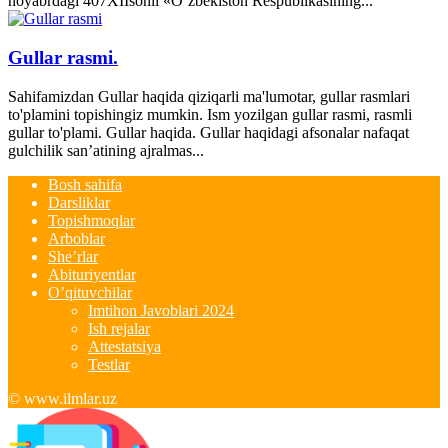
noyabrdagi 407­XII­sonli «O‘zbekiston Respublikasining...
Gullar rasmi.
Sahifamizdan Gullar haqida qiziqarli ma'lumotar, gullar rasmlari
to'plamini topishingiz mumkin. Ism yozilgan gullar rasmi, rasmli
gullar to'plami. Gullar haqida. Gullar haqidagi afsonalar nafaqat
gulchilik san’atining ajralmas...
Bosh sahifa
Darsliklar
Topishmoqlar
Arboblar
She’rlar
Abituriyentlar
O’qituvchilar
Imtihon Javoblari 2024
Ish rejalar
Attestatsiya
Testlar
© www.ilmlar.uz